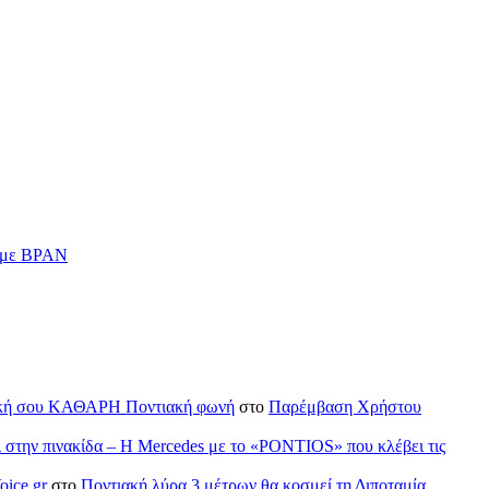
ν με BPAN
H δική σου ΚΑΘΑΡΗ Ποντιακή φωνή
στο
Παρέμβαση Χρήστου
ι στην πινακίδα – Η Mercedes με το «PONTIOS» που κλέβει τις
oice.gr
στο
Ποντιακή λύρα 3 μέτρων θα κοσμεί τη Διποταμία