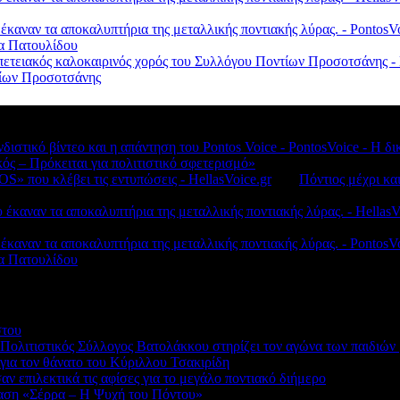
 έκαναν τα αποκαλυπτήρια της μεταλλικής ποντιακής λύρας. - Ponto
λα Πατουλίδου
πετειακός καλοκαιρινός χορός του Συλλόγου Ποντίων Προσοτσάνης - 
ντίων Προσοτσάνης
νδιστικό βίντεο και η απάντηση του Pontos Voice - PontosVoice - 
κός – Πρόκειται για πολιτιστικό σφετερισμό»
S» που κλέβει τις εντυπώσεις - HellasVoice.gr
στο
Πόντιος μέχρι κα
έκαναν τα αποκαλυπτήρια της μεταλλικής ποντιακής λύρας. - HellasV
 έκαναν τα αποκαλυπτήρια της μεταλλικής ποντιακής λύρας. - Ponto
λα Πατουλίδου
στου
 Πολιτιστικός Σύλλογος Βατολάκκου στηρίζει τον αγώνα των παιδιώ
ια τον θάνατο του Κύριλλου Τσακιρίδη
 επιλεκτικά τις αφίσες για το μεγάλο ποντιακό διήμερο
αση «Σέρρα – Η Ψυχή του Πόντου»