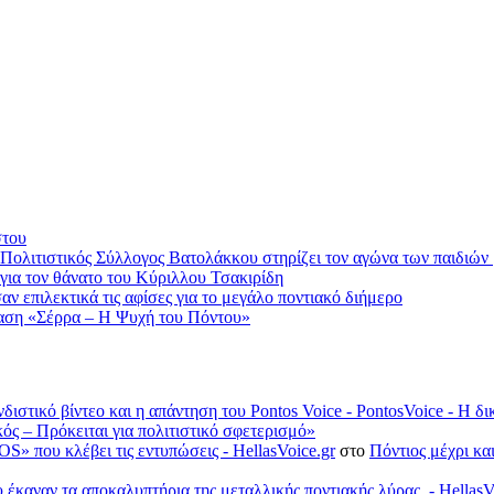
στου
 Πολιτιστικός Σύλλογος Βατολάκκου στηρίζει τον αγώνα των παιδιώ
ια τον θάνατο του Κύριλλου Τσακιρίδη
 επιλεκτικά τις αφίσες για το μεγάλο ποντιακό διήμερο
αση «Σέρρα – Η Ψυχή του Πόντου»
νδιστικό βίντεο και η απάντηση του Pontos Voice - PontosVoice - 
κός – Πρόκειται για πολιτιστικό σφετερισμό»
S» που κλέβει τις εντυπώσεις - HellasVoice.gr
στο
Πόντιος μέχρι κα
έκαναν τα αποκαλυπτήρια της μεταλλικής ποντιακής λύρας. - HellasV