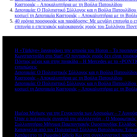
Καστοριάς – Αποκαλυπτήρια με τη Βούλα Πατουλίδου
Διποταμία: Ο Πολιτιστικό Σύλλογος και η Βούλα Πατουλίδου
κοσμεί τη Διποταμία Καστοριάς – Αποκαλυπτήρια με τη Βού
40 χρόνια προσφοράς και παράδοσης: Με μεγάλη επιτυχία ο ε
επιτυχία ο επετειακός καλοκαιρινός χορός του Συλλόγου Πο
Πρόσφατα σχόλια
Η «Türkiye» ξαναγράφει την ιστορία του Horon – Το προπαγα
Κωνσταντινίδη στο Star! «Ο ποντιακός χορός δεν είναι τουρκι
Πόντιος μέχρι και στην πινακίδα – Η Mercedes με το «PONTIO
εντυπώσεις
Διποταμία: Ο Πολιτιστικός Σύλλογος και η Βούλα Πατουλίδου 
Καστοριάς – Αποκαλυπτήρια με τη Βούλα Πατουλίδου
Διποταμία: Ο Πολιτιστικό Σύλλογος και η Βούλα Πατουλίδου
κοσμεί τη Διποταμία Καστοριάς – Αποκαλυπτήρια με τη Βού
Πρόσφατα άρθρα
Ημέρα Μνήμης για την Γενοκτονία των Ασσυρίων – 7 Αυγού
Όταν ο πολιτισμός συναντά την αλληλεγγύη – Ο Μορφωτικός
Συλλυπητήριο Μήνυμα Παμποντιακής Ομοσπονδίας Ελλάδος γ
Καταγγελία από τον Πολιτιστικό Σύλλογο Βατολάκκου: Έσκισαν
Κατάμεστο το Ρωμαϊκό Ωδείο Κω στη συγκλονιστική παράστ