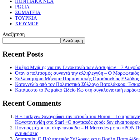
ΠΟΝΤΙΑΚΑ ΝΕΑ
ΡΩΣΙΑ
ΣΩΜΑΤΕΙΑ
ΤΟΥΡΚΙΑ
ΧΙΟΥΜΟΡ
Αναζήτηση
Αναζήτηση
Recent Posts
Ημέρα Μνήμης για την Γενοκτονία των Ασσυρίων – 7 Αυγού
Όταν ο πολιτισμός συναντά την αλληλεγγύη – Ο Μορφωτικός
Συλλυπητήριο Μήνυμα Παμποντιακής Ομοσπονδίας Ελλάδος γ
Καταγγελία από τον Πολιτιστικό Σύλλογο Βατολάκκου: Έσκισαν
Κατάμεστο το Ρωμαϊκό Ωδείο Κω στη συγκλονιστική παράστ
Recent Comments
Η «Türkiye» ξαναγράφει την ιστορία του Horon – Το προπαγα
Κωνσταντινίδη στο Star! «Ο ποντιακός χορός δεν είναι τουρκι
Πόντιος μέχρι και στην πινακίδα – Η Mercedes με το «PONTIO
εντυπώσεις
Διποταμία: Ο Πολιτιστικός Σύλλογος και η Βούλα Πατουλίδου 