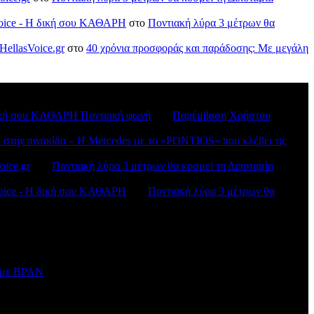
sVoice - H δική σου ΚΑΘΑΡΗ
στο
Ποντιακή λύρα 3 μέτρων θα
HellasVoice.gr
στο
40 χρόνια προσφοράς και παράδοσης: Με μεγάλη
H δική σου ΚΑΘΑΡΗ Ποντιακή φωνή
στο
Παρέμβαση Χρήστου
ι στην πινακίδα – Η Mercedes με το «PONTIOS» που κλέβει τις
oice.gr
στο
Ποντιακή λύρα 3 μέτρων θα κοσμεί τη Διποταμία
sVoice - H δική σου ΚΑΘΑΡΗ
στο
Ποντιακή λύρα 3 μέτρων θα
ν με BPAN