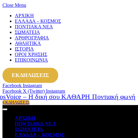
Close Menu
ΑΡΧΙΚΗ
ΕΛΛΑΔΑ – ΚΟΣΜΟΣ
ΠΟΝΤΙΑΚΑ ΝΕΑ
ΣΩΜΑΤΕΙΑ
ΑΡΘΡΟΓΡΑΦΙΑ
ΑΘΛΗΤΙΚΑ
ΙΣΤΟΡΙΑ
ΟΡΟΙ ΧΡΗΣΗΣ
ΕΠΙΚΟΙΝΩΝΙΑ
ΕΚΔΗΛΩΣΕΙΣ
Facebook
Instagram
Facebook
X (Twitter)
Instagram
ΕΚΔΗΛΩΣΕΙΣ
ΑΡΧΙΚΗ
ΠΟΝΤΙΑΚΑ ΝΕΑ
ΣΩΜΑΤΕΙΑ
ΕΛΛΑΔΑ – ΚΟΣΜΟΣ