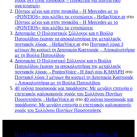
χορός δεν είναι τουρκικός – Πρόκειται για πολιτιστικό
σφετερισμό»
Πόντιος μέχρι και στην πινακίδα – Η Mercedes με το
«PONTIOS» που κλέβει τις εντυπώσεις - HellasVoice.gr
στο
Πόντιος μέχρι και στην πινακίδα – Η Mercedes με το
«PONTIOS» που κλέβει τις εντυπώσεις
Διποταμία: Ο Πολιτιστικός Σύλλογος και η Βούλα
Πατουλίδου έκαναν τα αποκαλυπτήρια της μεταλλικής
ποντιακής λύρας. - HellasVoice.gr
στο
Ποντιακή λύρα 3
μέτρων θα κοσμεί τη Διποταμία Καστοριάς – Αποκαλυπτήρια
με τη Βούλα Πατουλίδου
Διποταμία: Ο Πολιτιστικό Σύλλογος και η Βούλα
Πατουλίδου έκαναν τα αποκαλυπτήρια της μεταλλικής
ποντιακής λύρας. - PontosVoice - H δική σου ΚΑΘΑΡΗ
στο
Ποντιακή λύρα 3 μέτρων θα κοσμεί τη Διποταμία Καστοριάς
– Αποκαλυπτήρια με τη Βούλα Πατουλίδου
40 χρόνια προσφοράς και παράδοσης: Με μεγάλη επιτυχία ο
επετειακός καλοκαιρινός χορός του Συλλόγου Ποντίων
Προσοτσάνης - HellasVoice.gr
στο
40 χρόνια προσφοράς και
παράδοσης: Με μεγάλη επιτυχία ο επετειακός καλοκαιρινός
χορός του Συλλόγου Ποντίων Προσοτσάνης
Πρόσφατα σχόλια
Η «Türkiye» ξαναγράφει την ιστορία του Horon – Το