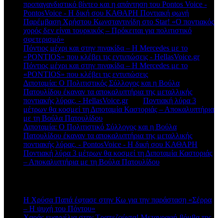
προπαγανδιστικό βίντεο και η απάντηση του Pontos Voice -
PontosVoice - H δική σου ΚΑΘΑΡΗ Ποντιακή φωνή
στο
Παρέμβαση Χρήστου Κωνσταντινίδη στο Star! «Ο ποντιακός
χορός δεν είναι τουρκικός – Πρόκειται για πολιτιστικό
σφετερισμό»
Πόντιος μέχρι και στην πινακίδα – Η Mercedes με το
«PONTIOS» που κλέβει τις εντυπώσεις - HellasVoice.gr
στο
Πόντιος μέχρι και στην πινακίδα – Η Mercedes με το
«PONTIOS» που κλέβει τις εντυπώσεις
Διποταμία: Ο Πολιτιστικός Σύλλογος και η Βούλα
Πατουλίδου έκαναν τα αποκαλυπτήρια της μεταλλικής
ποντιακής λύρας. - HellasVoice.gr
στο
Ποντιακή λύρα 3
μέτρων θα κοσμεί τη Διποταμία Καστοριάς – Αποκαλυπτήρια
με τη Βούλα Πατουλίδου
Διποταμία: Ο Πολιτιστικό Σύλλογος και η Βούλα
Πατουλίδου έκαναν τα αποκαλυπτήρια της μεταλλικής
ποντιακής λύρας. - PontosVoice - H δική σου ΚΑΘΑΡΗ
στο
Ποντιακή λύρα 3 μέτρων θα κοσμεί τη Διποταμία Καστοριάς
– Αποκαλυπτήρια με τη Βούλα Πατουλίδου
Πρόσφατα άρθρα
Η Χρύσα Παπά έφτασε στην Κω για την παράσταση «Σέρρα
– Η ψυχή του Πόντου»
Χαράς ευαγγέλια στην Τραπεζούντα! Μεταγραφή-βόμβα της