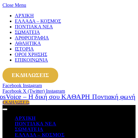
Close Menu
ΑΡΧΙΚΗ
ΕΛΛΑΔΑ – ΚΟΣΜΟΣ
ΠΟΝΤΙΑΚΑ ΝΕΑ
ΣΩΜΑΤΕΙΑ
ΑΡΘΡΟΓΡΑΦΙΑ
ΑΘΛΗΤΙΚΑ
ΙΣΤΟΡΙΑ
ΟΡΟΙ ΧΡΗΣΗΣ
ΕΠΙΚΟΙΝΩΝΙΑ
ΕΚΔΗΛΩΣΕΙΣ
Facebook
Instagram
Facebook
X (Twitter)
Instagram
ΕΚΔΗΛΩΣΕΙΣ
ΑΡΧΙΚΗ
ΠΟΝΤΙΑΚΑ ΝΕΑ
ΣΩΜΑΤΕΙΑ
ΕΛΛΑΔΑ – ΚΟΣΜΟΣ