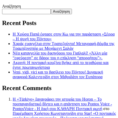
Αναζήτηση
Αναζήτηση
Recent Posts
Η Χρύσα Παπά έφτασε στην Κω για την παράσταση «Σέρρα
– Η ψυχή του Πόντου»
Χαράς ευαγγέλια στην Τραπεζούντα! Μεταγραφή-βόμβα της
Τραμπζονσπόρ με Μοχάμεντ Σαλάχ
Νέα καταγγελία του δικηγόρου του Γιαϊλαλί! «Άλλη μία
“εφεύρεση” σε βάρος του η επίκληση “απορρήτου”».
Ακρινή: Η ποντιακή κουζίνα βγήκε από το περιθώριο και
έγινε πρωταγωνίστρια
Veni, vidi, vici και το βασίλειο του Πόντου! Δυναμική
αναφορά Καλεντερίδη στον Μιθριδάτη τον Ευπάτορα
Recent Comments
Η «Türkiye» ξαναγράφει την ιστορία του Horon – Το
προπαγανδιστικό βίντεο και η απάντηση του Pontos Voice -
PontosVoice - H δική σου ΚΑΘΑΡΗ Ποντιακή φωνή
στο
Παρέμβαση Χρήστου Κωνσταντινίδη στο Star! «Ο ποντιακός