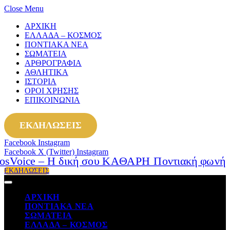
Close Menu
ΑΡΧΙΚΗ
ΕΛΛΑΔΑ – ΚΟΣΜΟΣ
ΠΟΝΤΙΑΚΑ ΝΕΑ
ΣΩΜΑΤΕΙΑ
ΑΡΘΡΟΓΡΑΦΙΑ
ΑΘΛΗΤΙΚΑ
ΙΣΤΟΡΙΑ
ΟΡΟΙ ΧΡΗΣΗΣ
ΕΠΙΚΟΙΝΩΝΙΑ
ΕΚΔΗΛΩΣΕΙΣ
Facebook
Instagram
Facebook
X (Twitter)
Instagram
ΕΚΔΗΛΩΣΕΙΣ
ΑΡΧΙΚΗ
ΠΟΝΤΙΑΚΑ ΝΕΑ
ΣΩΜΑΤΕΙΑ
ΕΛΛΑΔΑ – ΚΟΣΜΟΣ