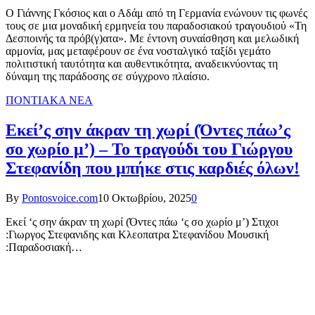
Ο Γιάννης Γκόσιος και ο Αδάμ από τη Γερμανία ενώνουν τις φωνές
τους σε μια μοναδική ερμηνεία του παραδοσιακού τραγουδιού «Τη
Δεσποινής τα πρόβ(γ)ατα». Με έντονη συναίσθηση και μελωδική
αρμονία, μας μεταφέρουν σε ένα νοσταλγικό ταξίδι γεμάτο
πολιτιστική ταυτότητα και αυθεντικότητα, αναδεικνύοντας τη
δύναμη της παράδοσης σε σύγχρονο πλαίσιο.
ΠΟΝΤΙΑΚΑ ΝΕΑ
Εκεί’ς σην άκραν τη χωρί (Όντες πάω’ς
σο χωρίο μ’) – Το τραγούδι του Γιώργου
Στεφανίδη που μπήκε στις καρδιές όλων!
By
Pontosvoice.com
10 Οκτωβρίου, 2025
0
Εκεί ‘ς σην άκραν τη χωρί (Όντες πάω ‘ς σο χωρίο μ’) Στιχοι
:Γιωργος Στεφανιδης και Κλεοπατρα Στεφανίδου Μουσική
:Παραδοσιακή…