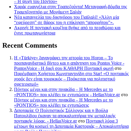
– Η ψυχή του Πόντου»
Χαράς ευαγγέλια στην Τραπεζούντα! Μεταγραφή-βόμβα της
Τραμπζονσπόρ με Μοχάμεντ Σαλάχ
Νέα καταγγελία του δικηγόρου του Γιαϊλαλί! «Άλλη μία
“εφεύρεση” σε βάρος του η επίκληση “απορρήτου”».
Ακρινή: Η ποντιακή κουζίνα βγήκε από το περιθώριο και
έγινε πρωταγωνίστρια
Recent Comments
Η «Türkiye» ξαναγράφει την ιστορία του Horon – Το
προπαγανδιστικό βίντεο και η απάντηση του Pontos Voice -
PontosVoice - H δική σου ΚΑΘΑΡΗ Ποντιακή φωνή
στο
Παρέμβαση Χρήστου Κωνσταντινίδη στο Star! «Ο ποντιακός
χορός δεν είναι τουρκικός – Πρόκειται για πολιτιστικό
σφετερισμό»
Πόντιος μέχρι και στην πινακίδα – Η Mercedes με το
«PONTIOS» που κλέβει τις εντυπώσεις - HellasVoice.gr
στο
Πόντιος μέχρι και στην πινακίδα – Η Mercedes με το
«PONTIOS» που κλέβει τις εντυπώσεις
Διποταμία: Ο Πολιτιστικός Σύλλογος και η Βούλα
Πατουλίδου έκαναν τα αποκαλυπτήρια της μεταλλικής
ποντιακής λύρας. - HellasVoice.gr
στο
Ποντιακή λύρα 3
μέτρων θα κοσμεί τη Διποταμία Καστοριάς – Αποκαλυπτήρια