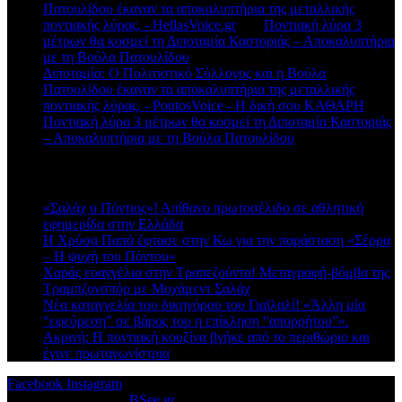
Πατουλίδου έκαναν τα αποκαλυπτήρια της μεταλλικής
ποντιακής λύρας. - HellasVoice.gr
στο
Ποντιακή λύρα 3
μέτρων θα κοσμεί τη Διποταμία Καστοριάς – Αποκαλυπτήρια
με τη Βούλα Πατουλίδου
Διποταμία: Ο Πολιτιστικό Σύλλογος και η Βούλα
Πατουλίδου έκαναν τα αποκαλυπτήρια της μεταλλικής
ποντιακής λύρας. - PontosVoice - H δική σου ΚΑΘΑΡΗ
στο
Ποντιακή λύρα 3 μέτρων θα κοσμεί τη Διποταμία Καστοριάς
– Αποκαλυπτήρια με τη Βούλα Πατουλίδου
Πρόσφατα άρθρα
«Σαλάχ ο Πόντιος»! Απίθανο πρωτοσέλιδο σε αθλητική
εφημερίδα στην Ελλάδα
Η Χρύσα Παπά έφτασε στην Κω για την παράσταση «Σέρρα
– Η ψυχή του Πόντου»
Χαράς ευαγγέλια στην Τραπεζούντα! Μεταγραφή-βόμβα της
Τραμπζονσπόρ με Μοχάμεντ Σαλάχ
Νέα καταγγελία του δικηγόρου του Γιαϊλαλί! «Άλλη μία
“εφεύρεση” σε βάρος του η επίκληση “απορρήτου”».
Ακρινή: Η ποντιακή κουζίνα βγήκε από το περιθώριο και
έγινε πρωταγωνίστρια
Facebook
Instagram
© 2026 Designed by
BSee.gr
.