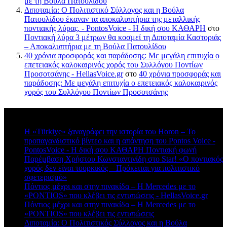
με τη Βούλα Πατουλίδου
Διποταμία: Ο Πολιτιστικό Σύλλογος και η Βούλα
Πατουλίδου έκαναν τα αποκαλυπτήρια της μεταλλικής
ποντιακής λύρας. - PontosVoice - H δική σου ΚΑΘΑΡΗ
στο
Ποντιακή λύρα 3 μέτρων θα κοσμεί τη Διποταμία Καστοριάς
– Αποκαλυπτήρια με τη Βούλα Πατουλίδου
40 χρόνια προσφοράς και παράδοσης: Με μεγάλη επιτυχία ο
επετειακός καλοκαιρινός χορός του Συλλόγου Ποντίων
Προσοτσάνης - HellasVoice.gr
στο
40 χρόνια προσφοράς και
παράδοσης: Με μεγάλη επιτυχία ο επετειακός καλοκαιρινός
χορός του Συλλόγου Ποντίων Προσοτσάνης
Πρόσφατα σχόλια
Η «Türkiye» ξαναγράφει την ιστορία του Horon – Το
προπαγανδιστικό βίντεο και η απάντηση του Pontos Voice -
PontosVoice - H δική σου ΚΑΘΑΡΗ Ποντιακή φωνή
στο
Παρέμβαση Χρήστου Κωνσταντινίδη στο Star! «Ο ποντιακός
χορός δεν είναι τουρκικός – Πρόκειται για πολιτιστικό
σφετερισμό»
Πόντιος μέχρι και στην πινακίδα – Η Mercedes με το
«PONTIOS» που κλέβει τις εντυπώσεις - HellasVoice.gr
στο
Πόντιος μέχρι και στην πινακίδα – Η Mercedes με το
«PONTIOS» που κλέβει τις εντυπώσεις
Διποταμία: Ο Πολιτιστικός Σύλλογος και η Βούλα