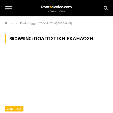
Home
»
Posts Tagged "πολιτιστική εκδήλωση"
BROWSING:
ΠΟΛΙΤΙΣΤΙΚΉ ΕΚΔΉΛΩΣΗ
ΣΩΜΑΤΕΙΑ