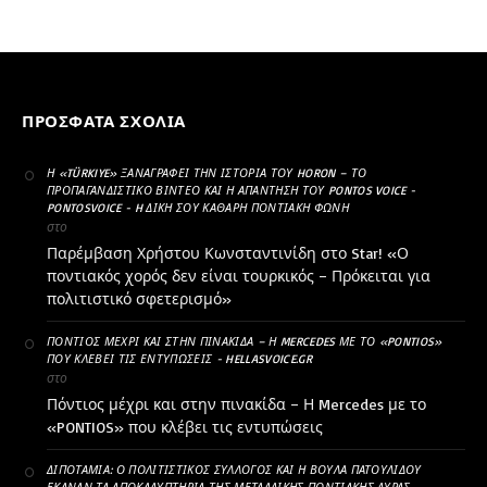
ΠΡΌΣΦΑΤΑ ΣΧΌΛΙΑ
Η «TÜRKIYE» ΞΑΝΑΓΡΆΦΕΙ ΤΗΝ ΙΣΤΟΡΊΑ ΤΟΥ HORON – ΤΟ
ΠΡΟΠΑΓΑΝΔΙΣΤΙΚΌ ΒΊΝΤΕΟ ΚΑΙ Η ΑΠΆΝΤΗΣΗ ΤΟΥ PONTOS VOICE -
PONTOSVOICE - H ΔΙΚΉ ΣΟΥ ΚΑΘΑΡΗ ΠΟΝΤΙΑΚΉ ΦΩΝΉ
στο
Παρέμβαση Χρήστου Κωνσταντινίδη στο Star! «Ο
ποντιακός χορός δεν είναι τουρκικός – Πρόκειται για
πολιτιστικό σφετερισμό»
ΠΌΝΤΙΟΣ ΜΈΧΡΙ ΚΑΙ ΣΤΗΝ ΠΙΝΑΚΊΔΑ – Η MERCEDES ΜΕ ΤΟ «PONTIOS»
ΠΟΥ ΚΛΈΒΕΙ ΤΙΣ ΕΝΤΥΠΏΣΕΙΣ - HELLASVOICE.GR
στο
Πόντιος μέχρι και στην πινακίδα – Η Mercedes με το
«PONTIOS» που κλέβει τις εντυπώσεις
ΔΙΠΟΤΑΜΊΑ: Ο ΠΟΛΙΤΙΣΤΙΚΌΣ ΣΎΛΛΟΓΟΣ ΚΑΙ Η ΒΟΎΛΑ ΠΑΤΟΥΛΊΔΟΥ
ΈΚΑΝΑΝ ΤΑ ΑΠΟΚΑΛΥΠΤΉΡΙΑ ΤΗΣ ΜΕΤΑΛΛΙΚΉΣ ΠΟΝΤΙΑΚΉΣ ΛΎΡΑΣ. -