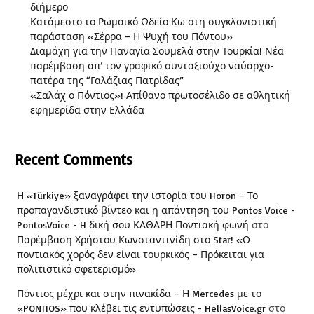
διήμερο
Κατάμεστο το Ρωμαϊκό Ωδείο Κω στη συγκλονιστική
παράσταση «Σέρρα – Η Ψυχή του Πόντου»
Διαμάχη για την Παναγία Σουμελά στην Τουρκία! Νέα
παρέμβαση απ’ τον γραφικό συνταξιούχο ναύαρχο-
πατέρα της “Γαλάζιας Πατρίδας”
«Σαλάχ ο Πόντιος»! Απίθανο πρωτοσέλιδο σε αθλητική
εφημερίδα στην Ελλάδα
Recent Comments
Η «Türkiye» ξαναγράφει την ιστορία του Horon – Το
προπαγανδιστικό βίντεο και η απάντηση του Pontos Voice -
PontosVoice - H δική σου ΚΑΘΑΡΗ Ποντιακή φωνή
στο
Παρέμβαση Χρήστου Κωνσταντινίδη στο Star! «Ο
ποντιακός χορός δεν είναι τουρκικός – Πρόκειται για
πολιτιστικό σφετερισμό»
Πόντιος μέχρι και στην πινακίδα – Η Mercedes με το
«PONTIOS» που κλέβει τις εντυπώσεις - HellasVoice.gr
στο