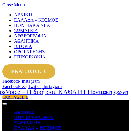
Close Menu
ΑΡΧΙΚΗ
ΕΛΛΑΔΑ – ΚΟΣΜΟΣ
ΠΟΝΤΙΑΚΑ ΝΕΑ
ΣΩΜΑΤΕΙΑ
ΑΡΘΡΟΓΡΑΦΙΑ
ΑΘΛΗΤΙΚΑ
ΙΣΤΟΡΙΑ
ΟΡΟΙ ΧΡΗΣΗΣ
ΕΠΙΚΟΙΝΩΝΙΑ
ΕΚΔΗΛΩΣΕΙΣ
Facebook
Instagram
Facebook
X (Twitter)
Instagram
ΕΚΔΗΛΩΣΕΙΣ
ΑΡΧΙΚΗ
ΠΟΝΤΙΑΚΑ ΝΕΑ
ΣΩΜΑΤΕΙΑ
ΕΛΛΑΔΑ – ΚΟΣΜΟΣ