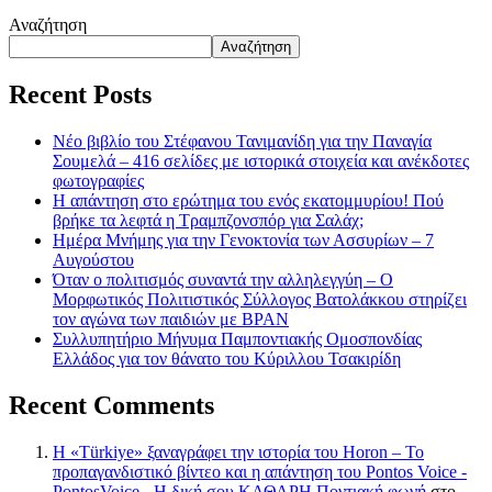
Αναζήτηση
Αναζήτηση
Recent Posts
Νέο βιβλίο του Στέφανου Τανιμανίδη για την Παναγία
Σουμελά – 416 σελίδες με ιστορικά στοιχεία και ανέκδοτες
φωτογραφίες
Η απάντηση στο ερώτημα του ενός εκατομμυρίου! Πού
βρήκε τα λεφτά η Τραμπζονσπόρ για Σαλάχ;
Ημέρα Μνήμης για την Γενοκτονία των Ασσυρίων – 7
Αυγούστου
Όταν ο πολιτισμός συναντά την αλληλεγγύη – Ο
Μορφωτικός Πολιτιστικός Σύλλογος Βατολάκκου στηρίζει
τον αγώνα των παιδιών με BPAN
Συλλυπητήριο Μήνυμα Παμποντιακής Ομοσπονδίας
Ελλάδος για τον θάνατο του Κύριλλου Τσακιρίδη
Recent Comments
Η «Türkiye» ξαναγράφει την ιστορία του Horon – Το
προπαγανδιστικό βίντεο και η απάντηση του Pontos Voice -
PontosVoice - H δική σου ΚΑΘΑΡΗ Ποντιακή φωνή
στο