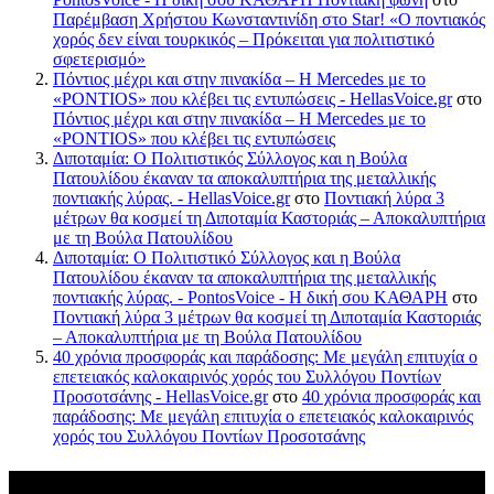
Παρέμβαση Χρήστου Κωνσταντινίδη στο Star! «Ο ποντιακός
χορός δεν είναι τουρκικός – Πρόκειται για πολιτιστικό
σφετερισμό»
Πόντιος μέχρι και στην πινακίδα – Η Mercedes με το
«PONTIOS» που κλέβει τις εντυπώσεις - HellasVoice.gr
στο
Πόντιος μέχρι και στην πινακίδα – Η Mercedes με το
«PONTIOS» που κλέβει τις εντυπώσεις
Διποταμία: Ο Πολιτιστικός Σύλλογος και η Βούλα
Πατουλίδου έκαναν τα αποκαλυπτήρια της μεταλλικής
ποντιακής λύρας. - HellasVoice.gr
στο
Ποντιακή λύρα 3
μέτρων θα κοσμεί τη Διποταμία Καστοριάς – Αποκαλυπτήρια
με τη Βούλα Πατουλίδου
Διποταμία: Ο Πολιτιστικό Σύλλογος και η Βούλα
Πατουλίδου έκαναν τα αποκαλυπτήρια της μεταλλικής
ποντιακής λύρας. - PontosVoice - H δική σου ΚΑΘΑΡΗ
στο
Ποντιακή λύρα 3 μέτρων θα κοσμεί τη Διποταμία Καστοριάς
– Αποκαλυπτήρια με τη Βούλα Πατουλίδου
40 χρόνια προσφοράς και παράδοσης: Με μεγάλη επιτυχία ο
επετειακός καλοκαιρινός χορός του Συλλόγου Ποντίων
Προσοτσάνης - HellasVoice.gr
στο
40 χρόνια προσφοράς και
παράδοσης: Με μεγάλη επιτυχία ο επετειακός καλοκαιρινός
χορός του Συλλόγου Ποντίων Προσοτσάνης
Πρόσφατα σχόλια