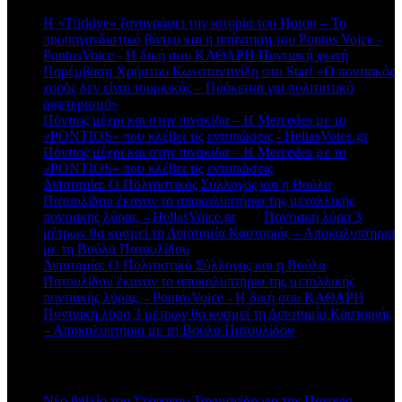
Η «Türkiye» ξαναγράφει την ιστορία του Horon – Το
προπαγανδιστικό βίντεο και η απάντηση του Pontos Voice -
PontosVoice - H δική σου ΚΑΘΑΡΗ Ποντιακή φωνή
στο
Παρέμβαση Χρήστου Κωνσταντινίδη στο Star! «Ο ποντιακός
χορός δεν είναι τουρκικός – Πρόκειται για πολιτιστικό
σφετερισμό»
Πόντιος μέχρι και στην πινακίδα – Η Mercedes με το
«PONTIOS» που κλέβει τις εντυπώσεις - HellasVoice.gr
στο
Πόντιος μέχρι και στην πινακίδα – Η Mercedes με το
«PONTIOS» που κλέβει τις εντυπώσεις
Διποταμία: Ο Πολιτιστικός Σύλλογος και η Βούλα
Πατουλίδου έκαναν τα αποκαλυπτήρια της μεταλλικής
ποντιακής λύρας. - HellasVoice.gr
στο
Ποντιακή λύρα 3
μέτρων θα κοσμεί τη Διποταμία Καστοριάς – Αποκαλυπτήρια
με τη Βούλα Πατουλίδου
Διποταμία: Ο Πολιτιστικό Σύλλογος και η Βούλα
Πατουλίδου έκαναν τα αποκαλυπτήρια της μεταλλικής
ποντιακής λύρας. - PontosVoice - H δική σου ΚΑΘΑΡΗ
στο
Ποντιακή λύρα 3 μέτρων θα κοσμεί τη Διποταμία Καστοριάς
– Αποκαλυπτήρια με τη Βούλα Πατουλίδου
Πρόσφατα άρθρα
Νέο βιβλίο του Στέφανου Τανιμανίδη για την Παναγία