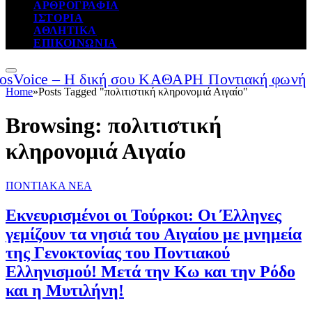
ΑΡΘΡΟΓΡΑΦΙΑ
ΙΣΤΟΡΙΑ
ΑΘΛΗΤΙΚΑ
ΕΠΙΚΟΙΝΩΝΙΑ
Home
»
Posts Tagged "πολιτιστική κληρονομιά Αιγαίο"
Browsing:
πολιτιστική
κληρονομιά Αιγαίο
ΠΟΝΤΙΑΚΑ ΝΕΑ
Εκνευρισμένοι οι Τούρκοι: Οι Έλληνες
γεμίζουν τα νησιά του Αιγαίου με μνημεία
της Γενοκτονίας του Ποντιακού
Ελληνισμού! Mετά την Κω και την Ρόδο
και η Μυτιλήνη!