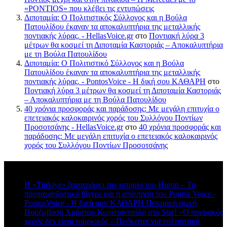
«PONTIOS» που κλέβει τις εντυπώσεις
Διποταμία: Ο Πολιτιστικός Σύλλογος και η Βούλα
Πατουλίδου έκαναν τα αποκαλυπτήρια της μεταλλικής
ποντιακής λύρας. - HellasVoice.gr
στο
Ποντιακή λύρα 3
μέτρων θα κοσμεί τη Διποταμία Καστοριάς – Αποκαλυπτήρια
με τη Βούλα Πατουλίδου
Διποταμία: Ο Πολιτιστικό Σύλλογος και η Βούλα
Πατουλίδου έκαναν τα αποκαλυπτήρια της μεταλλικής
ποντιακής λύρας. - PontosVoice - H δική σου ΚΑΘΑΡΗ
στο
Ποντιακή λύρα 3 μέτρων θα κοσμεί τη Διποταμία Καστοριάς
– Αποκαλυπτήρια με τη Βούλα Πατουλίδου
40 χρόνια προσφοράς και παράδοσης: Με μεγάλη επιτυχία ο
επετειακός καλοκαιρινός χορός του Συλλόγου Ποντίων
Προσοτσάνης - HellasVoice.gr
στο
40 χρόνια προσφοράς και
παράδοσης: Με μεγάλη επιτυχία ο επετειακός καλοκαιρινός
χορός του Συλλόγου Ποντίων Προσοτσάνης
Πρόσφατα σχόλια
Η «Türkiye» ξαναγράφει την ιστορία του Horon – Το
προπαγανδιστικό βίντεο και η απάντηση του Pontos Voice -
PontosVoice - H δική σου ΚΑΘΑΡΗ Ποντιακή φωνή
στο
Παρέμβαση Χρήστου Κωνσταντινίδη στο Star! «Ο ποντιακός
χορός δεν είναι τουρκικός – Πρόκειται για πολιτιστικό