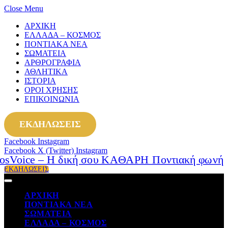
Close Menu
ΑΡΧΙΚΗ
ΕΛΛΑΔΑ – ΚΟΣΜΟΣ
ΠΟΝΤΙΑΚΑ ΝΕΑ
ΣΩΜΑΤΕΙΑ
ΑΡΘΡΟΓΡΑΦΙΑ
ΑΘΛΗΤΙΚΑ
ΙΣΤΟΡΙΑ
ΟΡΟΙ ΧΡΗΣΗΣ
ΕΠΙΚΟΙΝΩΝΙΑ
ΕΚΔΗΛΩΣΕΙΣ
Facebook
Instagram
Facebook
X (Twitter)
Instagram
ΕΚΔΗΛΩΣΕΙΣ
ΑΡΧΙΚΗ
ΠΟΝΤΙΑΚΑ ΝΕΑ
ΣΩΜΑΤΕΙΑ
ΕΛΛΑΔΑ – ΚΟΣΜΟΣ