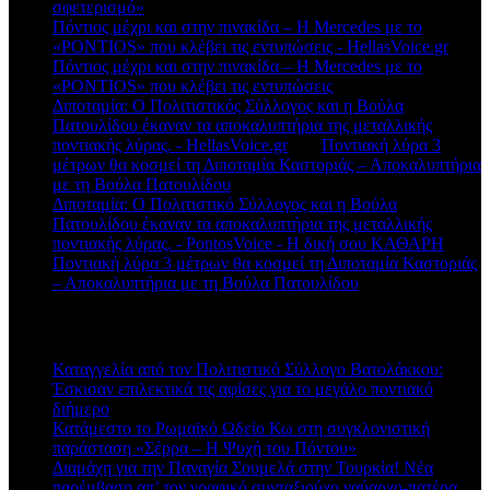
σφετερισμό»
Πόντιος μέχρι και στην πινακίδα – Η Mercedes με το
«PONTIOS» που κλέβει τις εντυπώσεις - HellasVoice.gr
στο
Πόντιος μέχρι και στην πινακίδα – Η Mercedes με το
«PONTIOS» που κλέβει τις εντυπώσεις
Διποταμία: Ο Πολιτιστικός Σύλλογος και η Βούλα
Πατουλίδου έκαναν τα αποκαλυπτήρια της μεταλλικής
ποντιακής λύρας. - HellasVoice.gr
στο
Ποντιακή λύρα 3
μέτρων θα κοσμεί τη Διποταμία Καστοριάς – Αποκαλυπτήρια
με τη Βούλα Πατουλίδου
Διποταμία: Ο Πολιτιστικό Σύλλογος και η Βούλα
Πατουλίδου έκαναν τα αποκαλυπτήρια της μεταλλικής
ποντιακής λύρας. - PontosVoice - H δική σου ΚΑΘΑΡΗ
στο
Ποντιακή λύρα 3 μέτρων θα κοσμεί τη Διποταμία Καστοριάς
– Αποκαλυπτήρια με τη Βούλα Πατουλίδου
Πρόσφατα άρθρα
Καταγγελία από τον Πολιτιστικό Σύλλογο Βατολάκκου:
Έσκισαν επιλεκτικά τις αφίσες για το μεγάλο ποντιακό
διήμερο
Κατάμεστο το Ρωμαϊκό Ωδείο Κω στη συγκλονιστική
παράσταση «Σέρρα – Η Ψυχή του Πόντου»
Διαμάχη για την Παναγία Σουμελά στην Τουρκία! Νέα
παρέμβαση απ’ τον γραφικό συνταξιούχο ναύαρχο-πατέρα