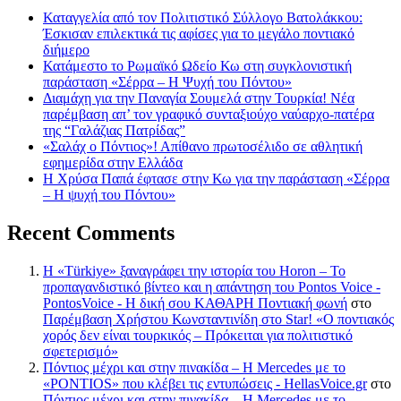
Καταγγελία από τον Πολιτιστικό Σύλλογο Βατολάκκου:
Έσκισαν επιλεκτικά τις αφίσες για το μεγάλο ποντιακό
διήμερο
Κατάμεστο το Ρωμαϊκό Ωδείο Κω στη συγκλονιστική
παράσταση «Σέρρα – Η Ψυχή του Πόντου»
Διαμάχη για την Παναγία Σουμελά στην Τουρκία! Νέα
παρέμβαση απ’ τον γραφικό συνταξιούχο ναύαρχο-πατέρα
της “Γαλάζιας Πατρίδας”
«Σαλάχ ο Πόντιος»! Απίθανο πρωτοσέλιδο σε αθλητική
εφημερίδα στην Ελλάδα
Η Χρύσα Παπά έφτασε στην Κω για την παράσταση «Σέρρα
– Η ψυχή του Πόντου»
Recent Comments
Η «Türkiye» ξαναγράφει την ιστορία του Horon – Το
προπαγανδιστικό βίντεο και η απάντηση του Pontos Voice -
PontosVoice - H δική σου ΚΑΘΑΡΗ Ποντιακή φωνή
στο
Παρέμβαση Χρήστου Κωνσταντινίδη στο Star! «Ο ποντιακός
χορός δεν είναι τουρκικός – Πρόκειται για πολιτιστικό
σφετερισμό»
Πόντιος μέχρι και στην πινακίδα – Η Mercedes με το
«PONTIOS» που κλέβει τις εντυπώσεις - HellasVoice.gr
στο
Πόντιος μέχρι και στην πινακίδα – Η Mercedes με το