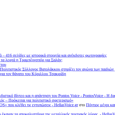
 – 416 σελίδες με ιστορικά στοιχεία και ανέκδοτες φωτογραφίες
 τα λεφτά η Τραμπζονσπόρ για Σαλάχ;
στου
 Πολιτιστικός Σύλλογος Βατολάκκου στηρίζει τον αγώνα των παιδιώ
ια τον θάνατο του Κύριλλου Τσακιρίδη
νδιστικό βίντεο και η απάντηση του Pontos Voice - PontosVoice - 
κός – Πρόκειται για πολιτιστικό σφετερισμό»
S» που κλέβει τις εντυπώσεις - HellasVoice.gr
στο
Πόντιος μέχρι κα
έκαναν τα αποκαλυπτήρια της μεταλλικής ποντιακής λύρας. - HellasV