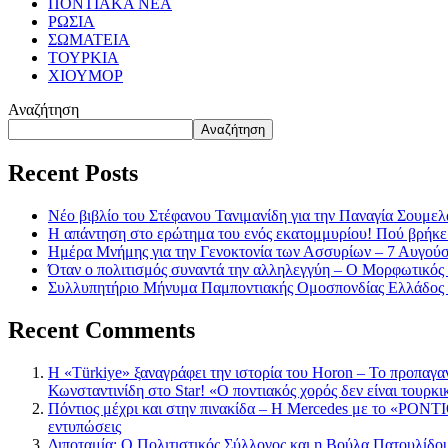
ΠΟΝΤΙΑΚΑ ΝΕΑ
ΡΩΣΙΑ
ΣΩΜΑΤΕΙΑ
ΤΟΥΡΚΙΑ
ΧΙΟΥΜΟΡ
Αναζήτηση
Αναζήτηση
Recent Posts
Νέο βιβλίο του Στέφανου Τανιμανίδη για την Παναγία Σουμελά
Η απάντηση στο ερώτημα του ενός εκατομμυρίου! Πού βρήκε
Ημέρα Μνήμης για την Γενοκτονία των Ασσυρίων – 7 Αυγού
Όταν ο πολιτισμός συναντά την αλληλεγγύη – Ο Μορφωτικός
Συλλυπητήριο Μήνυμα Παμποντιακής Ομοσπονδίας Ελλάδος γ
Recent Comments
Η «Türkiye» ξαναγράφει την ιστορία του Horon – Το προπαγα
Κωνσταντινίδη στο Star! «Ο ποντιακός χορός δεν είναι τουρκι
Πόντιος μέχρι και στην πινακίδα – Η Mercedes με το «PONTIO
εντυπώσεις
Διποταμία: Ο Πολιτιστικός Σύλλογος και η Βούλα Πατουλίδου 