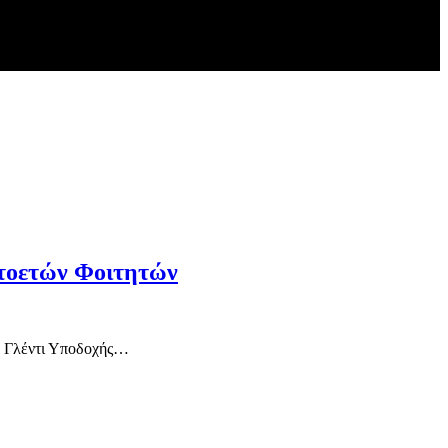
ωτοετών Φοιτητών
το Γλέντι Υποδοχής…