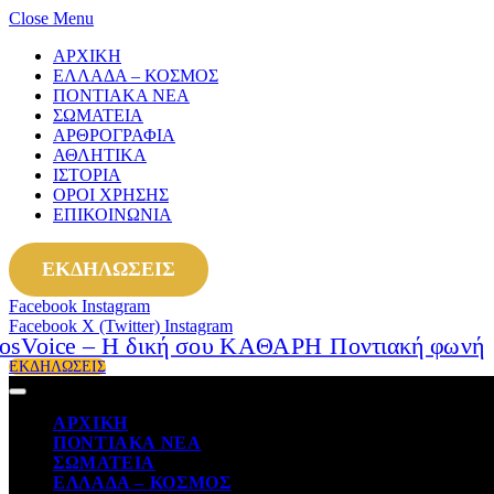
Close Menu
ΑΡΧΙΚΗ
ΕΛΛΑΔΑ – ΚΟΣΜΟΣ
ΠΟΝΤΙΑΚΑ ΝΕΑ
ΣΩΜΑΤΕΙΑ
ΑΡΘΡΟΓΡΑΦΙΑ
ΑΘΛΗΤΙΚΑ
ΙΣΤΟΡΙΑ
ΟΡΟΙ ΧΡΗΣΗΣ
ΕΠΙΚΟΙΝΩΝΙΑ
ΕΚΔΗΛΩΣΕΙΣ
Facebook
Instagram
Facebook
X (Twitter)
Instagram
ΕΚΔΗΛΩΣΕΙΣ
ΑΡΧΙΚΗ
ΠΟΝΤΙΑΚΑ ΝΕΑ
ΣΩΜΑΤΕΙΑ
ΕΛΛΑΔΑ – ΚΟΣΜΟΣ