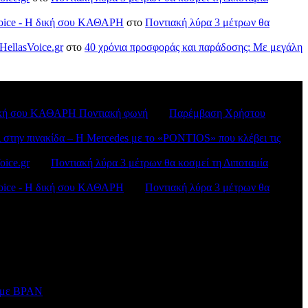
sVoice - H δική σου ΚΑΘΑΡΗ
στο
Ποντιακή λύρα 3 μέτρων θα
HellasVoice.gr
στο
40 χρόνια προσφοράς και παράδοσης: Με μεγάλη
H δική σου ΚΑΘΑΡΗ Ποντιακή φωνή
στο
Παρέμβαση Χρήστου
ι στην πινακίδα – Η Mercedes με το «PONTIOS» που κλέβει τις
oice.gr
στο
Ποντιακή λύρα 3 μέτρων θα κοσμεί τη Διποταμία
sVoice - H δική σου ΚΑΘΑΡΗ
στο
Ποντιακή λύρα 3 μέτρων θα
ν με BPAN