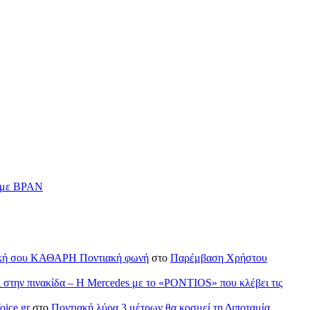
ν με BPAN
H δική σου ΚΑΘΑΡΗ Ποντιακή φωνή
στο
Παρέμβαση Χρήστου
ι στην πινακίδα – Η Mercedes με το «PONTIOS» που κλέβει τις
oice.gr
στο
Ποντιακή λύρα 3 μέτρων θα κοσμεί τη Διποταμία