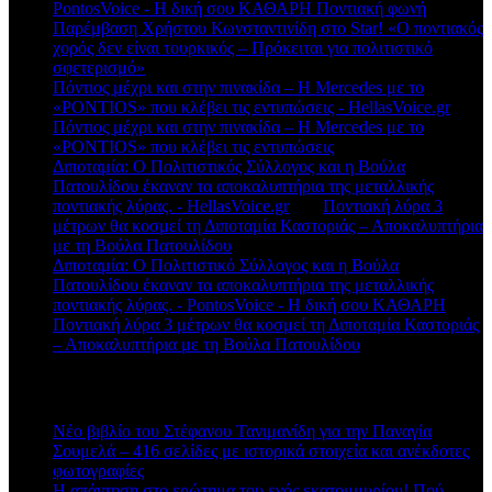
PontosVoice - H δική σου ΚΑΘΑΡΗ Ποντιακή φωνή
στο
Παρέμβαση Χρήστου Κωνσταντινίδη στο Star! «Ο ποντιακός
χορός δεν είναι τουρκικός – Πρόκειται για πολιτιστικό
σφετερισμό»
Πόντιος μέχρι και στην πινακίδα – Η Mercedes με το
«PONTIOS» που κλέβει τις εντυπώσεις - HellasVoice.gr
στο
Πόντιος μέχρι και στην πινακίδα – Η Mercedes με το
«PONTIOS» που κλέβει τις εντυπώσεις
Διποταμία: Ο Πολιτιστικός Σύλλογος και η Βούλα
Πατουλίδου έκαναν τα αποκαλυπτήρια της μεταλλικής
ποντιακής λύρας. - HellasVoice.gr
στο
Ποντιακή λύρα 3
μέτρων θα κοσμεί τη Διποταμία Καστοριάς – Αποκαλυπτήρια
με τη Βούλα Πατουλίδου
Διποταμία: Ο Πολιτιστικό Σύλλογος και η Βούλα
Πατουλίδου έκαναν τα αποκαλυπτήρια της μεταλλικής
ποντιακής λύρας. - PontosVoice - H δική σου ΚΑΘΑΡΗ
στο
Ποντιακή λύρα 3 μέτρων θα κοσμεί τη Διποταμία Καστοριάς
– Αποκαλυπτήρια με τη Βούλα Πατουλίδου
Πρόσφατα άρθρα
Νέο βιβλίο του Στέφανου Τανιμανίδη για την Παναγία
Σουμελά – 416 σελίδες με ιστορικά στοιχεία και ανέκδοτες
φωτογραφίες
Η απάντηση στο ερώτημα του ενός εκατομμυρίου! Πού