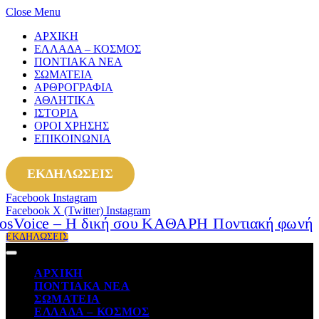
Close Menu
ΑΡΧΙΚΗ
ΕΛΛΑΔΑ – ΚΟΣΜΟΣ
ΠΟΝΤΙΑΚΑ ΝΕΑ
ΣΩΜΑΤΕΙΑ
ΑΡΘΡΟΓΡΑΦΙΑ
ΑΘΛΗΤΙΚΑ
ΙΣΤΟΡΙΑ
ΟΡΟΙ ΧΡΗΣΗΣ
ΕΠΙΚΟΙΝΩΝΙΑ
ΕΚΔΗΛΩΣΕΙΣ
Facebook
Instagram
Facebook
X (Twitter)
Instagram
ΕΚΔΗΛΩΣΕΙΣ
ΑΡΧΙΚΗ
ΠΟΝΤΙΑΚΑ ΝΕΑ
ΣΩΜΑΤΕΙΑ
ΕΛΛΑΔΑ – ΚΟΣΜΟΣ