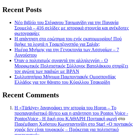
Recent Posts
Νέο βιβλίο του Στέφανου Τανιμανίδη για την Παναγία
Σουμελά – 416 σελίδες με ιστορικά στοιχεία και ανέκδοτες
φωτογραφίες
Η απάντηση στο ερώτημα του ενός εκατομμυρίου! Πού
βρήκε τα λεφτά η Τραμπζονσπόρ για Σαλάχ;
Ημέρα Μνήμης για την Γενοκτονία των Ασσυρίων – 7
Αυγούστου
Όταν ο πολιτισμός συναντά την αλληλεγγύη – Ο
Μορφωτικός Πολιτιστικός Σύλλογος Βατολάκκου στηρίζει
τον αγώνα των παιδιών με BPAN
Συλλυπητήριο Μήνυμα Παμποντιακής Ομοσπονδίας
Ελλάδος για τον θάνατο του Κύριλλου Τσακιρίδη
Recent Comments
Η «Türkiye» ξαναγράφει την ιστορία του Horon – Το
προπαγανδιστικό βίντεο και η απάντηση του Pontos Voice -
PontosVoice - H δική σου ΚΑΘΑΡΗ Ποντιακή φωνή
στο
Παρέμβαση Χρήστου Κωνσταντινίδη στο Star! «Ο ποντιακός
χορός δεν είναι τουρκικός – Πρόκειται για πολιτιστικό
σφετερισμό»