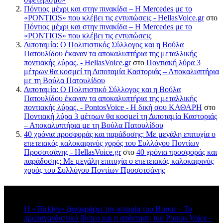
Πόντιος μέχρι και στην πινακίδα – Η Mercedes με το
«PONTIOS» που κλέβει τις εντυπώσεις - HellasVoice.gr
στο
Πόντιος μέχρι και στην πινακίδα – Η Mercedes με το
«PONTIOS» που κλέβει τις εντυπώσεις
Διποταμία: Ο Πολιτιστικός Σύλλογος και η Βούλα
Πατουλίδου έκαναν τα αποκαλυπτήρια της μεταλλικής
ποντιακής λύρας. - HellasVoice.gr
στο
Ποντιακή λύρα 3
μέτρων θα κοσμεί τη Διποταμία Καστοριάς – Αποκαλυπτήρια
με τη Βούλα Πατουλίδου
Διποταμία: Ο Πολιτιστικό Σύλλογος και η Βούλα
Πατουλίδου έκαναν τα αποκαλυπτήρια της μεταλλικής
ποντιακής λύρας. - PontosVoice - H δική σου ΚΑΘΑΡΗ
στο
Ποντιακή λύρα 3 μέτρων θα κοσμεί τη Διποταμία Καστοριάς
– Αποκαλυπτήρια με τη Βούλα Πατουλίδου
40 χρόνια προσφοράς και παράδοσης: Με μεγάλη επιτυχία ο
επετειακός καλοκαιρινός χορός του Συλλόγου Ποντίων
Προσοτσάνης - HellasVoice.gr
στο
40 χρόνια προσφοράς και
παράδοσης: Με μεγάλη επιτυχία ο επετειακός καλοκαιρινός
χορός του Συλλόγου Ποντίων Προσοτσάνης
Πρόσφατα σχόλια
Η «Türkiye» ξαναγράφει την ιστορία του Horon – Το
προπαγανδιστικό βίντεο και η απάντηση του Pontos Voice -