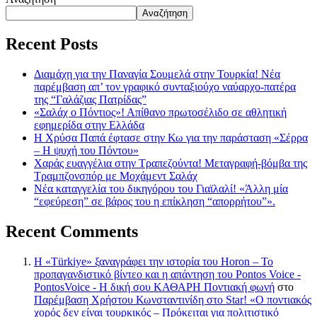
Αναζήτηση
Recent Posts
Διαμάχη για την Παναγία Σουμελά στην Τουρκία! Νέα
παρέμβαση απ’ τον γραφικό συνταξιούχο ναύαρχο-πατέρα
της “Γαλάζιας Πατρίδας”
«Σαλάχ ο Πόντιος»! Απίθανο πρωτοσέλιδο σε αθλητική
εφημερίδα στην Ελλάδα
Η Χρύσα Παπά έφτασε στην Κω για την παράσταση «Σέρρα
– Η ψυχή του Πόντου»
Χαράς ευαγγέλια στην Τραπεζούντα! Μεταγραφή-βόμβα της
Τραμπζονσπόρ με Μοχάμεντ Σαλάχ
Νέα καταγγελία του δικηγόρου του Γιαϊλαλί! «Άλλη μία
“εφεύρεση” σε βάρος του η επίκληση “απορρήτου”».
Recent Comments
Η «Türkiye» ξαναγράφει την ιστορία του Horon – Το
προπαγανδιστικό βίντεο και η απάντηση του Pontos Voice -
PontosVoice - H δική σου ΚΑΘΑΡΗ Ποντιακή φωνή
στο
Παρέμβαση Χρήστου Κωνσταντινίδη στο Star! «Ο ποντιακός
χορός δεν είναι τουρκικός – Πρόκειται για πολιτιστικό