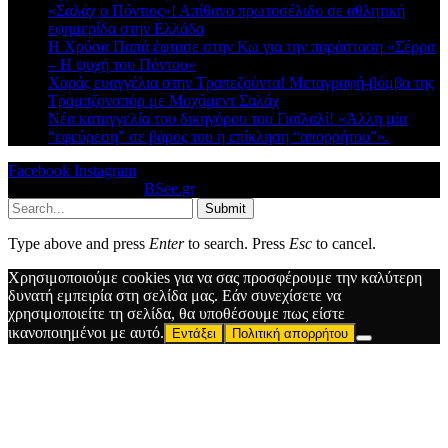
«Σαλάχ ο Πόντιος»! Απίθανο πρωτοσέλιδο σε αθλητική
εφημερίδα στην Ελλάδα
Η Χρύσα Παπά έφτασε στην Κω για την παράσταση «Σέρρα
– Η ψυχή του Πόντου»
Χαράς ευαγγέλια στην Τραπεζούντα! Μεταγραφή-βόμβα της
Τραμπζονσπόρ με Μοχάμεντ Σαλάχ
Νέα καταγγελία του δικηγόρου του Γιαϊλαλί! «Άλλη μία
“εφεύρεση” σε βάρος του η επίκληση “απορρήτου”».
Facebook
Instagram
© 2026 Designed by
BSee.gr
.
Submit
Type above and press
Enter
to search. Press
Esc
to cancel.
Χρησιμοποιούμε cookies για να σας προσφέρουμε την καλύτερη
δυνατή εμπειρία στη σελίδα μας. Εάν συνεχίσετε να
χρησιμοποιείτε τη σελίδα, θα υποθέσουμε πως είστε
ικανοποιημένοι με αυτό.
Εντάξει
Πολιτική απορρήτου