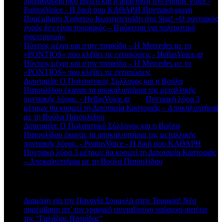
προπαγανδιστικό βίντεο και η απάντηση του Pontos Voice -
PontosVoice - H δική σου ΚΑΘΑΡΗ Ποντιακή φωνή
στο
Παρέμβαση Χρήστου Κωνσταντινίδη στο Star! «Ο ποντιακός
χορός δεν είναι τουρκικός – Πρόκειται για πολιτιστικό
σφετερισμό»
Πόντιος μέχρι και στην πινακίδα – Η Mercedes με το
«PONTIOS» που κλέβει τις εντυπώσεις - HellasVoice.gr
στο
Πόντιος μέχρι και στην πινακίδα – Η Mercedes με το
«PONTIOS» που κλέβει τις εντυπώσεις
Διποταμία: Ο Πολιτιστικός Σύλλογος και η Βούλα
Πατουλίδου έκαναν τα αποκαλυπτήρια της μεταλλικής
ποντιακής λύρας. - HellasVoice.gr
στο
Ποντιακή λύρα 3
μέτρων θα κοσμεί τη Διποταμία Καστοριάς – Αποκαλυπτήρια
με τη Βούλα Πατουλίδου
Διποταμία: Ο Πολιτιστικό Σύλλογος και η Βούλα
Πατουλίδου έκαναν τα αποκαλυπτήρια της μεταλλικής
ποντιακής λύρας. - PontosVoice - H δική σου ΚΑΘΑΡΗ
στο
Ποντιακή λύρα 3 μέτρων θα κοσμεί τη Διποταμία Καστοριάς
– Αποκαλυπτήρια με τη Βούλα Πατουλίδου
Πρόσφατα άρθρα
Διαμάχη για την Παναγία Σουμελά στην Τουρκία! Νέα
παρέμβαση απ’ τον γραφικό συνταξιούχο ναύαρχο-πατέρα
της “Γαλάζιας Πατρίδας”