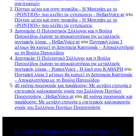
σφετερισμό»
Πόντιος μέχρι και στην πινακίδα – Η Mercedes με το
«PONTIOS» που κλέβει τις εντυπώσεις - HellasVoice.gr
στο
Πόντιος μέχρι και στην πινακίδα – Η Mercedes με το
«PONTIOS» που κλέβει τις εντυπώσεις
Διποταμία: Ο Πολιτιστικός Σύλλογος και η Βούλα
Πατουλίδου έκαναν τα αποκαλυπτήρια της μεταλλικής
ποντιακής λύρας. - HellasVoice.gr
στο
Ποντιακή λύρα 3
μέτρων θα κοσμεί τη Διποταμία Καστοριάς – Αποκαλυπτήρια
με τη Βούλα Πατουλίδου
Διποταμία: Ο Πολιτιστικό Σύλλογος και η Βούλα
Πατουλίδου έκαναν τα αποκαλυπτήρια της μεταλλικής
ποντιακής λύρας. - PontosVoice - H δική σου ΚΑΘΑΡΗ
στο
Ποντιακή λύρα 3 μέτρων θα κοσμεί τη Διποταμία Καστοριάς
– Αποκαλυπτήρια με τη Βούλα Πατουλίδου
40 χρόνια προσφοράς και παράδοσης: Με μεγάλη επιτυχία ο
επετειακός καλοκαιρινός χορός του Συλλόγου Ποντίων
Προσοτσάνης - HellasVoice.gr
στο
40 χρόνια προσφοράς και
παράδοσης: Με μεγάλη επιτυχία ο επετειακός καλοκαιρινός
χορός του Συλλόγου Ποντίων Προσοτσάνης
Πρόσφατα σχόλια
Η «Türkiye» ξαναγράφει την ιστορία του Horon – Το