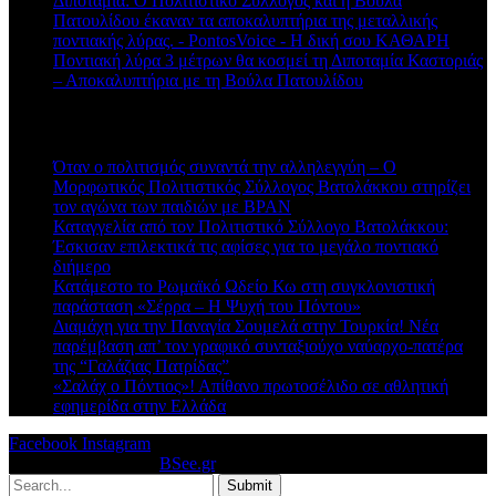
Διποταμία: Ο Πολιτιστικό Σύλλογος και η Βούλα
Πατουλίδου έκαναν τα αποκαλυπτήρια της μεταλλικής
ποντιακής λύρας. - PontosVoice - H δική σου ΚΑΘΑΡΗ
στο
Ποντιακή λύρα 3 μέτρων θα κοσμεί τη Διποταμία Καστοριάς
– Αποκαλυπτήρια με τη Βούλα Πατουλίδου
Πρόσφατα άρθρα
Όταν ο πολιτισμός συναντά την αλληλεγγύη – Ο
Μορφωτικός Πολιτιστικός Σύλλογος Βατολάκκου στηρίζει
τον αγώνα των παιδιών με BPAN
Καταγγελία από τον Πολιτιστικό Σύλλογο Βατολάκκου:
Έσκισαν επιλεκτικά τις αφίσες για το μεγάλο ποντιακό
διήμερο
Κατάμεστο το Ρωμαϊκό Ωδείο Κω στη συγκλονιστική
παράσταση «Σέρρα – Η Ψυχή του Πόντου»
Διαμάχη για την Παναγία Σουμελά στην Τουρκία! Νέα
παρέμβαση απ’ τον γραφικό συνταξιούχο ναύαρχο-πατέρα
της “Γαλάζιας Πατρίδας”
«Σαλάχ ο Πόντιος»! Απίθανο πρωτοσέλιδο σε αθλητική
εφημερίδα στην Ελλάδα
Facebook
Instagram
© 2026 Designed by
BSee.gr
.
Submit