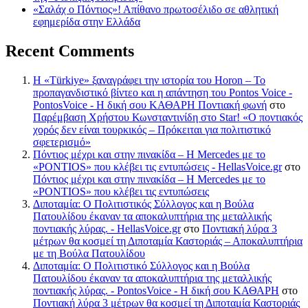
«Σαλάχ ο Πόντιος»! Απίθανο πρωτοσέλιδο σε αθλητική
εφημερίδα στην Ελλάδα
Recent Comments
Η «Türkiye» ξαναγράφει την ιστορία του Horon – Το
προπαγανδιστικό βίντεο και η απάντηση του Pontos Voice -
PontosVoice - H δική σου ΚΑΘΑΡΗ Ποντιακή φωνή
στο
Παρέμβαση Χρήστου Κωνσταντινίδη στο Star! «Ο ποντιακός
χορός δεν είναι τουρκικός – Πρόκειται για πολιτιστικό
σφετερισμό»
Πόντιος μέχρι και στην πινακίδα – Η Mercedes με το
«PONTIOS» που κλέβει τις εντυπώσεις - HellasVoice.gr
στο
Πόντιος μέχρι και στην πινακίδα – Η Mercedes με το
«PONTIOS» που κλέβει τις εντυπώσεις
Διποταμία: Ο Πολιτιστικός Σύλλογος και η Βούλα
Πατουλίδου έκαναν τα αποκαλυπτήρια της μεταλλικής
ποντιακής λύρας. - HellasVoice.gr
στο
Ποντιακή λύρα 3
μέτρων θα κοσμεί τη Διποταμία Καστοριάς – Αποκαλυπτήρια
με τη Βούλα Πατουλίδου
Διποταμία: Ο Πολιτιστικό Σύλλογος και η Βούλα
Πατουλίδου έκαναν τα αποκαλυπτήρια της μεταλλικής
ποντιακής λύρας. - PontosVoice - H δική σου ΚΑΘΑΡΗ
στο
Ποντιακή λύρα 3 μέτρων θα κοσμεί τη Διποταμία Καστοριάς