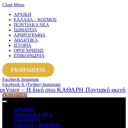
Close Menu
ΑΡΧΙΚΗ
ΕΛΛΑΔΑ – ΚΟΣΜΟΣ
ΠΟΝΤΙΑΚΑ ΝΕΑ
ΣΩΜΑΤΕΙΑ
ΑΡΘΡΟΓΡΑΦΙΑ
ΑΘΛΗΤΙΚΑ
ΙΣΤΟΡΙΑ
ΟΡΟΙ ΧΡΗΣΗΣ
ΕΠΙΚΟΙΝΩΝΙΑ
ΕΚΔΗΛΩΣΕΙΣ
Facebook
Instagram
Facebook
X (Twitter)
Instagram
ΕΚΔΗΛΩΣΕΙΣ
ΑΡΧΙΚΗ
ΠΟΝΤΙΑΚΑ ΝΕΑ
ΣΩΜΑΤΕΙΑ
ΕΛΛΑΔΑ – ΚΟΣΜΟΣ