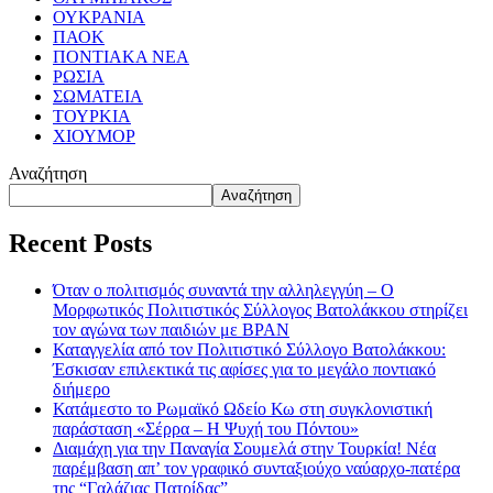
ΟΥΚΡΑΝΙΑ
ΠΑΟΚ
ΠΟΝΤΙΑΚΑ ΝΕΑ
ΡΩΣΙΑ
ΣΩΜΑΤΕΙΑ
ΤΟΥΡΚΙΑ
ΧΙΟΥΜΟΡ
Αναζήτηση
Αναζήτηση
Recent Posts
Όταν ο πολιτισμός συναντά την αλληλεγγύη – Ο
Μορφωτικός Πολιτιστικός Σύλλογος Βατολάκκου στηρίζει
τον αγώνα των παιδιών με BPAN
Καταγγελία από τον Πολιτιστικό Σύλλογο Βατολάκκου:
Έσκισαν επιλεκτικά τις αφίσες για το μεγάλο ποντιακό
διήμερο
Κατάμεστο το Ρωμαϊκό Ωδείο Κω στη συγκλονιστική
παράσταση «Σέρρα – Η Ψυχή του Πόντου»
Διαμάχη για την Παναγία Σουμελά στην Τουρκία! Νέα
παρέμβαση απ’ τον γραφικό συνταξιούχο ναύαρχο-πατέρα
της “Γαλάζιας Πατρίδας”