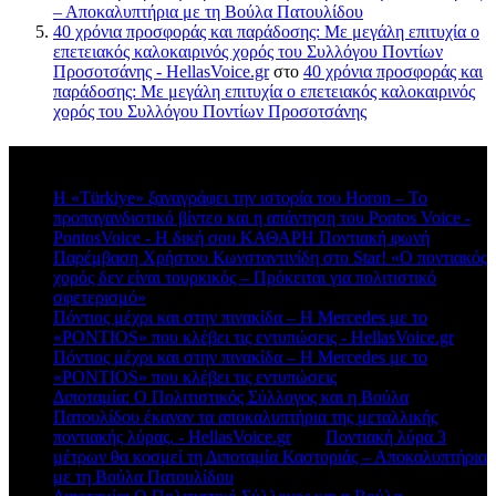
– Αποκαλυπτήρια με τη Βούλα Πατουλίδου
40 χρόνια προσφοράς και παράδοσης: Με μεγάλη επιτυχία ο
επετειακός καλοκαιρινός χορός του Συλλόγου Ποντίων
Προσοτσάνης - HellasVoice.gr
στο
40 χρόνια προσφοράς και
παράδοσης: Με μεγάλη επιτυχία ο επετειακός καλοκαιρινός
χορός του Συλλόγου Ποντίων Προσοτσάνης
Πρόσφατα σχόλια
Η «Türkiye» ξαναγράφει την ιστορία του Horon – Το
προπαγανδιστικό βίντεο και η απάντηση του Pontos Voice -
PontosVoice - H δική σου ΚΑΘΑΡΗ Ποντιακή φωνή
στο
Παρέμβαση Χρήστου Κωνσταντινίδη στο Star! «Ο ποντιακός
χορός δεν είναι τουρκικός – Πρόκειται για πολιτιστικό
σφετερισμό»
Πόντιος μέχρι και στην πινακίδα – Η Mercedes με το
«PONTIOS» που κλέβει τις εντυπώσεις - HellasVoice.gr
στο
Πόντιος μέχρι και στην πινακίδα – Η Mercedes με το
«PONTIOS» που κλέβει τις εντυπώσεις
Διποταμία: Ο Πολιτιστικός Σύλλογος και η Βούλα
Πατουλίδου έκαναν τα αποκαλυπτήρια της μεταλλικής
ποντιακής λύρας. - HellasVoice.gr
στο
Ποντιακή λύρα 3
μέτρων θα κοσμεί τη Διποταμία Καστοριάς – Αποκαλυπτήρια
με τη Βούλα Πατουλίδου