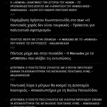
Η «TÜRKIYE» ΞΑΝΑΓΡΆΦΕΙ ΤΗΝ ΙΣΤΟΡΊΑ ΤΟΥ HORON – ΤΟ
ΠΡΟΠΑΓΑΝΔΙΣΤΙΚΌ ΒΊΝΤΕΟ ΚΑΙ Η ΑΠΆΝΤΗΣΗ ΤΟΥ PONTOS VOICE -
PONTOSVOICE - H ΔΙΚΉ ΣΟΥ ΚΑΘΑΡΗ ΠΟΝΤΙΑΚΉ ΦΩΝΉ
στο
Παρέμβαση Χρήστου Κωνσταντινίδη στο Star! «Ο
ποντιακός χορός δεν είναι τουρκικός – Πρόκειται για
πολιτιστικό σφετερισμό»
ΠΌΝΤΙΟΣ ΜΈΧΡΙ ΚΑΙ ΣΤΗΝ ΠΙΝΑΚΊΔΑ – Η MERCEDES ΜΕ ΤΟ «PONTIOS»
ΠΟΥ ΚΛΈΒΕΙ ΤΙΣ ΕΝΤΥΠΏΣΕΙΣ - HELLASVOICE.GR
στο
Πόντιος μέχρι και στην πινακίδα – Η Mercedes με το
«PONTIOS» που κλέβει τις εντυπώσεις
ΔΙΠΟΤΑΜΊΑ: Ο ΠΟΛΙΤΙΣΤΙΚΌΣ ΣΎΛΛΟΓΟΣ ΚΑΙ Η ΒΟΎΛΑ ΠΑΤΟΥΛΊΔΟΥ
ΈΚΑΝΑΝ ΤΑ ΑΠΟΚΑΛΥΠΤΉΡΙΑ ΤΗΣ ΜΕΤΑΛΛΙΚΉΣ ΠΟΝΤΙΑΚΉΣ ΛΎΡΑΣ. -
HELLASVOICE.GR
στο
Ποντιακή λύρα 3 μέτρων θα κοσμεί τη Διποταμία
Καστοριάς – Αποκαλυπτήρια με τη Βούλα Πατουλίδου
ΔΙΠΟΤΑΜΊΑ: Ο ΠΟΛΙΤΙΣΤΙΚΌ ΣΎΛΛΟΓΟΣ ΚΑΙ Η ΒΟΎΛΑ ΠΑΤΟΥΛΊΔΟΥ ΈΚΑΝΑΝ
ΤΑ ΑΠΟΚΑΛΥΠΤΉΡΙΑ ΤΗΣ ΜΕΤΑΛΛΙΚΉΣ ΠΟΝΤΙΑΚΉΣ ΛΎΡΑΣ. - PONTOSVOICE -