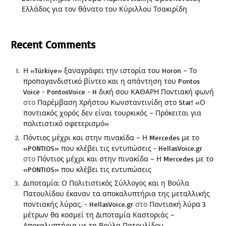
Ελλάδος για τον θάνατο του Κύριλλου Τσακιρίδη
Recent Comments
Η «Türkiye» ξαναγράφει την ιστορία του Horon – Το
προπαγανδιστικό βίντεο και η απάντηση του Pontos
Voice - PontosVoice - H δική σου ΚΑΘΑΡΗ Ποντιακή φωνή
στο
Παρέμβαση Χρήστου Κωνσταντινίδη στο Star! «Ο
ποντιακός χορός δεν είναι τουρκικός – Πρόκειται για
πολιτιστικό σφετερισμό»
Πόντιος μέχρι και στην πινακίδα – Η Mercedes με το
«PONTIOS» που κλέβει τις εντυπώσεις - HellasVoice.gr
στο
Πόντιος μέχρι και στην πινακίδα – Η Mercedes με το
«PONTIOS» που κλέβει τις εντυπώσεις
Διποταμία: Ο Πολιτιστικός Σύλλογος και η Βούλα
Πατουλίδου έκαναν τα αποκαλυπτήρια της μεταλλικής
ποντιακής λύρας. - HellasVoice.gr
στο
Ποντιακή λύρα 3
μέτρων θα κοσμεί τη Διποταμία Καστοριάς –
Αποκαλυπτήρια με τη Βούλα Πατουλίδου