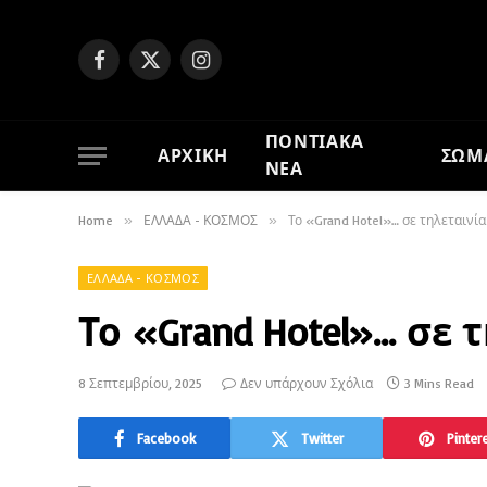
Facebook
X
Instagram
(Twitter)
ΠΟΝΤΙΑΚΑ
ΑΡΧΙΚΗ
ΣΩΜ
ΝΕΑ
Home
»
ΕΛΛΑΔΑ - ΚΟΣΜΟΣ
»
Το «Grand Hotel»… σε τηλεταινία
ΕΛΛΑΔΑ - ΚΟΣΜΟΣ
Το «Grand Hotel»… σε 
8 Σεπτεμβρίου, 2025
Δεν υπάρχουν Σχόλια
3 Mins Read
Facebook
Twitter
Pinter