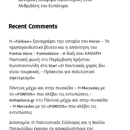
Μιθριδάτη τον Ευπάτορα
Recent Comments
Η «Türkiye» ξαναγράφει την ιστορία του Horon – Το
προπαγανδιστικό βίντεο και η απάντηση του
Pontos Voice - PontosVoice - H δική σου ΚΑΘΑΡΗ
Ποντιακή φωνή
στο
Παρέμβαση Χρήστου
Κωνσταντινίδη στο Star! «Ο ποντιακός χορός δεν
είναι τουρκικός – Πρόκειται για πολιτιστικό
σφετερισμό»
Πόντιος μέχρι και στην πινακίδα – Η Mercedes με
το «PONTIOS» που κλέβει τις εντυπώσεις -
HellasVoice.gr
στο
Πόντιος μέχρι και στην πινακίδα
– Η Mercedes με το «PONTIOS» που κλέβει τις
εντυπώσεις
Διποταμία: Ο Πολιτιστικός Σύλλογος και η Βούλα
Πατουλίδου έκαναν τα αποκαλυπτήρια της