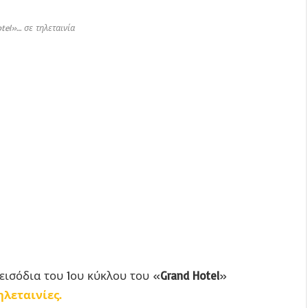
tel»… σε τηλεταινία
πεισόδια του 1ου κύκλου του «
Grand Hotel
»
ηλεταινίες.