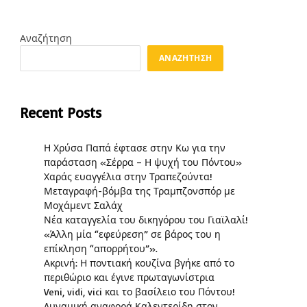
Αναζήτηση
ΑΝΑΖΉΤΗΣΗ
Recent Posts
Η Χρύσα Παπά έφτασε στην Κω για την
παράσταση «Σέρρα – Η ψυχή του Πόντου»
Χαράς ευαγγέλια στην Τραπεζούντα!
Μεταγραφή-βόμβα της Τραμπζονσπόρ με
Μοχάμεντ Σαλάχ
Νέα καταγγελία του δικηγόρου του Γιαϊλαλί!
«Άλλη μία “εφεύρεση” σε βάρος του η
επίκληση “απορρήτου”».
Ακρινή: Η ποντιακή κουζίνα βγήκε από το
περιθώριο και έγινε πρωταγωνίστρια
Veni, vidi, vici και το βασίλειο του Πόντου!
Δυναμική αναφορά Καλεντερίδη στον