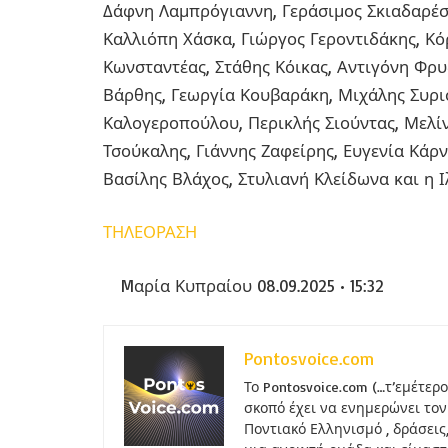
Δάφνη Λαμπρόγιαννη, Γεράσιμος Σκιαδαρέσ
Καλλιόπη Χάσκα, Γιώργος Γεροντιδάκης, Κ
Κωνσταντέας, Στάθης Κόικας, Αντιγόνη Φρ
Βάρθης, Γεωργία Κουβαράκη, Μιχάλης Συρι
Καλογεροπούλου, Περικλής Σιούντας, Μελί
Τσούκαλης, Γιάννης Ζαφείρης, Ευγενία Κά
Βασίλης Βλάχος, Στυλιανή Κλείδωνα και η Ι
ΤΗΛΕΟΡΑΣΗ
Mαρία Κυπραίου
08.09.2025 • 15:32
Pontosvoice.com
Το Pontosvoice.com (…τ’εμέτερ
σκοπό έχει να ενημερώνει τον
Ποντιακό Ελληνισμό , δράσεις