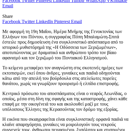
Facebook
Twitter
Pinterest
LinkedIn
Tumblr
WhatsApp
VKontakte
Email
Share
Facebook
Twitter
LinkedIn
Pinterest
Email
Με αφορμή τη 19η Μαΐου, Ημέρα Μνήμης της Γενοκτονίας των
Ελλήνων του Πόντου, η συγγραφέας Πόπη Μπαλαμώτη-Σπιτά
έστειλε προς δημοσίευση ένα συγκλονιστικό απόσπασμα από το
ιστορικό μυθιστόρημά της «Η Οδύσσεια των Ξεριζωμένων»,
αποτυπώνοντας με δραματικό και ανθρώπινο τρόπο τον βίαιο
αφανισμό και τον ξεριζωμό του Ποντιακού Ελληνισμού.
Το κείμενο μεταφέρει τον αναγνώστη στις σκοτεινές ημέρες των
εκτοπισμών, εκεί όπου άνδρες, γυναίκες και παιδιά οδηγούνται
κάτω από την απειλή του βούρδουλα στις ατελείωτες πορείες
θανάτου, χωρίς να γνωρίζουν προορισμό ή ελπίδα επιστροφής.
Κεντρικό πρόσωπο του αποσπάσματος είναι ο νεαρός Λεωνίδας, ο
οποίος, μέσα στη δίνη της σφαγής και της καταστροφής, χάνει κάθε
επαφή με την οικογένειά του και ακολουθεί μαζί με τους
υπόλοιπους Έλληνες της Κερασούντας τον δρόμο της εξορίας.
Η εικόνα που σκιαγραφείται είναι συγκλονιστική: ορφανά παιδιά να
κλαίνε απαρηγόρητα, γυναίκες να μοιρολογούν τους νεκρούς
συγγενείς τους, άνθρωποι πεινασμένοι, ξυπόλητοι και χτυπημένοι