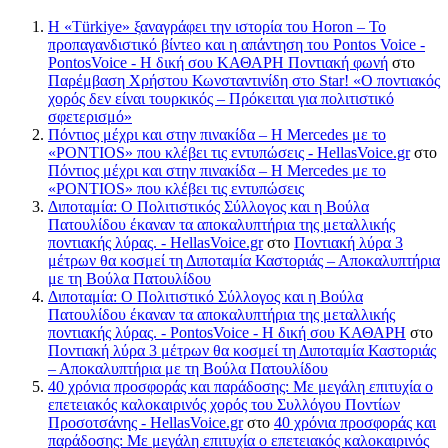
Η «Türkiye» ξαναγράφει την ιστορία του Horon – Το
προπαγανδιστικό βίντεο και η απάντηση του Pontos Voice -
PontosVoice - H δική σου ΚΑΘΑΡΗ Ποντιακή φωνή
στο
Παρέμβαση Χρήστου Κωνσταντινίδη στο Star! «Ο ποντιακός
χορός δεν είναι τουρκικός – Πρόκειται για πολιτιστικό
σφετερισμό»
Πόντιος μέχρι και στην πινακίδα – Η Mercedes με το
«PONTIOS» που κλέβει τις εντυπώσεις - HellasVoice.gr
στο
Πόντιος μέχρι και στην πινακίδα – Η Mercedes με το
«PONTIOS» που κλέβει τις εντυπώσεις
Διποταμία: Ο Πολιτιστικός Σύλλογος και η Βούλα
Πατουλίδου έκαναν τα αποκαλυπτήρια της μεταλλικής
ποντιακής λύρας. - HellasVoice.gr
στο
Ποντιακή λύρα 3
μέτρων θα κοσμεί τη Διποταμία Καστοριάς – Αποκαλυπτήρια
με τη Βούλα Πατουλίδου
Διποταμία: Ο Πολιτιστικό Σύλλογος και η Βούλα
Πατουλίδου έκαναν τα αποκαλυπτήρια της μεταλλικής
ποντιακής λύρας. - PontosVoice - H δική σου ΚΑΘΑΡΗ
στο
Ποντιακή λύρα 3 μέτρων θα κοσμεί τη Διποταμία Καστοριάς
– Αποκαλυπτήρια με τη Βούλα Πατουλίδου
40 χρόνια προσφοράς και παράδοσης: Με μεγάλη επιτυχία ο
επετειακός καλοκαιρινός χορός του Συλλόγου Ποντίων
Προσοτσάνης - HellasVoice.gr
στο
40 χρόνια προσφοράς και
παράδοσης: Με μεγάλη επιτυχία ο επετειακός καλοκαιρινός