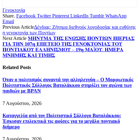
Γενοκτονία
Share.
Facebook
Twitter
Pinterest
LinkedIn
Tumblr
WhatsApp
Email
Previous Article
Δένδιας: Ζήτημα διεθνούς λογοδοσίας και ευθύνης
η γενοκτονία των Ποντίων
Next Article
𝚳𝚮𝚴𝚼𝚳𝚨 𝚻𝚮𝚺 𝚬𝚴𝛀𝚺𝚮𝚺 𝚷𝚶𝚴𝚻𝚰𝛀𝚴 𝚷𝚰𝚬𝚸𝚰𝚨𝚺
𝚪𝚰𝚨 𝚻𝚮𝚴 𝟏𝟎𝟕𝛈 𝚬𝚷𝚬𝚻𝚬𝚰𝚶 𝚻𝚮𝚺 𝚪𝚬𝚴𝚶𝚱𝚻𝚶𝚴𝚰𝚨𝚺 𝚻𝚶𝚼
𝚷𝚶𝚴𝚻𝚰𝚨𝚱𝚶𝚼 𝚬𝚲𝚲𝚮𝚴𝚰𝚺𝚳𝚶𝚼 – 𝟏𝟗𝛈 𝚳𝚨Ϊ𝚶𝚼: 𝚮𝚳𝚬𝚸𝚨
𝚳𝚴𝚮𝚳𝚮𝚺 𝚱𝚨𝚰 𝚻𝚰𝚳𝚮𝚺
Related
Posts
Όταν ο πολιτισμός συναντά την αλληλεγγύη – Ο Μορφωτικός
Πολιτιστικός Σύλλογος Βατολάκκου στηρίζει τον αγώνα των
παιδιών με BPAN
7 Αυγούστου, 2026
Καταγγελία από τον Πολιτιστικό Σύλλογο Βατολάκκου:
Έσκισαν επιλεκτικά τις αφίσες για το μεγάλο ποντιακό
διήμερο
7 Αυγούστου, 2026