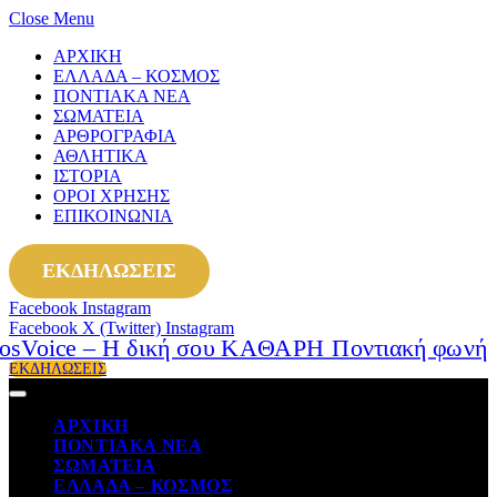
Close Menu
ΑΡΧΙΚΗ
ΕΛΛΑΔΑ – ΚΟΣΜΟΣ
ΠΟΝΤΙΑΚΑ ΝΕΑ
ΣΩΜΑΤΕΙΑ
ΑΡΘΡΟΓΡΑΦΙΑ
ΑΘΛΗΤΙΚΑ
ΙΣΤΟΡΙΑ
ΟΡΟΙ ΧΡΗΣΗΣ
ΕΠΙΚΟΙΝΩΝΙΑ
ΕΚΔΗΛΩΣΕΙΣ
Facebook
Instagram
Facebook
X (Twitter)
Instagram
ΕΚΔΗΛΩΣΕΙΣ
ΑΡΧΙΚΗ
ΠΟΝΤΙΑΚΑ ΝΕΑ
ΣΩΜΑΤΕΙΑ
ΕΛΛΑΔΑ – ΚΟΣΜΟΣ