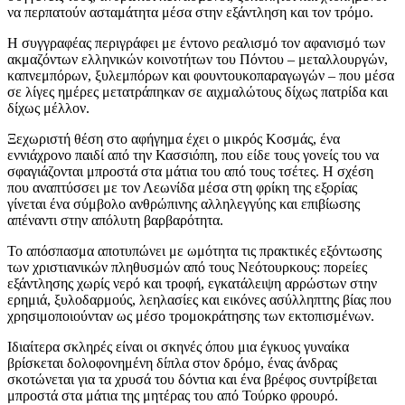
να περπατούν ασταμάτητα μέσα στην εξάντληση και τον τρόμο.
Η συγγραφέας περιγράφει με έντονο ρεαλισμό τον αφανισμό των
ακμαζόντων ελληνικών κοινοτήτων του Πόντου – μεταλλουργών,
καπνεμπόρων, ξυλεμπόρων και φουντουκοπαραγωγών – που μέσα
σε λίγες ημέρες μετατράπηκαν σε αιχμαλώτους δίχως πατρίδα και
δίχως μέλλον.
Ξεχωριστή θέση στο αφήγημα έχει ο μικρός Κοσμάς, ένα
εννιάχρονο παιδί από την Κασσιόπη, που είδε τους γονείς του να
σφαγιάζονται μπροστά στα μάτια του από τους τσέτες. Η σχέση
που αναπτύσσει με τον Λεωνίδα μέσα στη φρίκη της εξορίας
γίνεται ένα σύμβολο ανθρώπινης αλληλεγγύης και επιβίωσης
απέναντι στην απόλυτη βαρβαρότητα.
Το απόσπασμα αποτυπώνει με ωμότητα τις πρακτικές εξόντωσης
των χριστιανικών πληθυσμών από τους Νεότουρκους: πορείες
εξάντλησης χωρίς νερό και τροφή, εγκατάλειψη αρρώστων στην
ερημιά, ξυλοδαρμούς, λεηλασίες και εικόνες ασύλληπτης βίας που
χρησιμοποιούνταν ως μέσο τρομοκράτησης των εκτοπισμένων.
Ιδιαίτερα σκληρές είναι οι σκηνές όπου μια έγκυος γυναίκα
βρίσκεται δολοφονημένη δίπλα στον δρόμο, ένας άνδρας
σκοτώνεται για τα χρυσά του δόντια και ένα βρέφος συντρίβεται
μπροστά στα μάτια της μητέρας του από Τούρκο φρουρό.