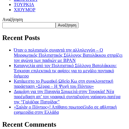
ΤΟΥΡΚΙΑ
ΧΙΟΥΜΟΡ
Αναζήτηση
Αναζήτηση
Recent Posts
Όταν ο πολιτισμός συναντά την αλληλεγγύη – Ο
Μορφωτικός Πολιτιστικός Σύλλογος Βατολάκκου στηρίζει
τον αγώνα των παιδιών με BPAN
Καταγγελία από τον Πολιτιστικό Σύλλογο Βατολάκκου:
Έσκισαν επιλεκτικά τις αφίσες για το μεγάλο ποντιακό
διήμερο
Κατάμεστο το Ρωμαϊκό Ωδείο Κω στη συγκλονιστική
παράσταση «Σέρρα – Η Ψυχή του Πόντου»
Διαμάχη για την Παναγία Σουμελά στην Τουρκία! Νέα
παρέμβαση απ’ τον γραφικό συνταξιούχο ναύαρχο-πατέρα
της “Γαλάζιας Πατρίδας”
«Σαλάχ ο Πόντιος»! Απίθανο πρωτοσέλιδο σε αθλητική
εφημερίδα στην Ελλάδα
Recent Comments