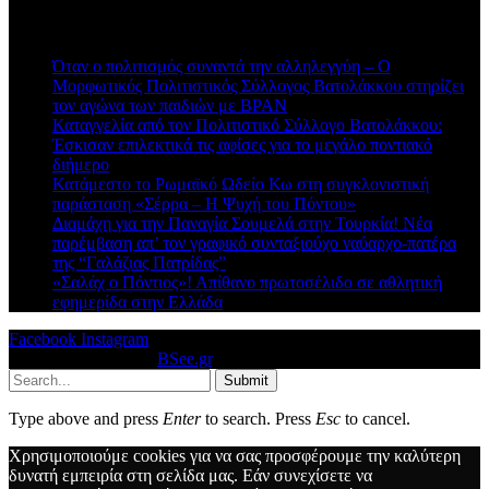
Πρόσφατα άρθρα
Όταν ο πολιτισμός συναντά την αλληλεγγύη – Ο
Μορφωτικός Πολιτιστικός Σύλλογος Βατολάκκου στηρίζει
τον αγώνα των παιδιών με BPAN
Καταγγελία από τον Πολιτιστικό Σύλλογο Βατολάκκου:
Έσκισαν επιλεκτικά τις αφίσες για το μεγάλο ποντιακό
διήμερο
Κατάμεστο το Ρωμαϊκό Ωδείο Κω στη συγκλονιστική
παράσταση «Σέρρα – Η Ψυχή του Πόντου»
Διαμάχη για την Παναγία Σουμελά στην Τουρκία! Νέα
παρέμβαση απ’ τον γραφικό συνταξιούχο ναύαρχο-πατέρα
της “Γαλάζιας Πατρίδας”
«Σαλάχ ο Πόντιος»! Απίθανο πρωτοσέλιδο σε αθλητική
εφημερίδα στην Ελλάδα
Facebook
Instagram
© 2026 Designed by
BSee.gr
.
Submit
Type above and press
Enter
to search. Press
Esc
to cancel.
Χρησιμοποιούμε cookies για να σας προσφέρουμε την καλύτερη
δυνατή εμπειρία στη σελίδα μας. Εάν συνεχίσετε να