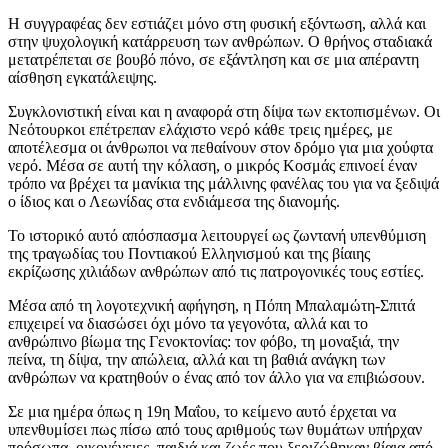
Η συγγραφέας δεν εστιάζει μόνο στη φυσική εξόντωση, αλλά και
στην ψυχολογική κατάρρευση των ανθρώπων. Ο θρήνος σταδιακά
μετατρέπεται σε βουβό πόνο, σε εξάντληση και σε μια απέραντη
αίσθηση εγκατάλειψης.
Συγκλονιστική είναι και η αναφορά στη δίψα των εκτοπισμένων. Οι
Νεότουρκοι επέτρεπαν ελάχιστο νερό κάθε τρεις ημέρες, με
αποτέλεσμα οι άνθρωποι να πεθαίνουν στον δρόμο για μια χούφτα
νερό. Μέσα σε αυτή την κόλαση, ο μικρός Κοσμάς επινοεί έναν
τρόπο να βρέχει τα μανίκια της μάλλινης φανέλας του για να ξεδιψά
ο ίδιος και ο Λεωνίδας στα ενδιάμεσα της διανομής.
Το ιστορικό αυτό απόσπασμα λειτουργεί ως ζωντανή υπενθύμιση
της τραγωδίας του Ποντιακού Ελληνισμού και της βίαιης
εκρίζωσης χιλιάδων ανθρώπων από τις πατρογονικές τους εστίες.
Μέσα από τη λογοτεχνική αφήγηση, η Πόπη Μπαλαμώτη-Σπιτά
επιχειρεί να διασώσει όχι μόνο τα γεγονότα, αλλά και το
ανθρώπινο βίωμα της Γενοκτονίας: τον φόβο, τη μοναξιά, την
πείνα, τη δίψα, την απώλεια, αλλά και τη βαθιά ανάγκη των
ανθρώπων να κρατηθούν ο ένας από τον άλλο για να επιβιώσουν.
Σε μια ημέρα όπως η 19η Μαΐου, το κείμενο αυτό έρχεται να
υπενθυμίσει πως πίσω από τους αριθμούς των θυμάτων υπήρχαν
πρόσωπα, οικογένειες, παιδιά και ζωές που ξεριζώθηκαν βίαια από