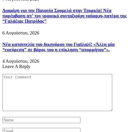
Διαμάχη για την Παναγία Σουμελά στην Τουρκία! Νέα
παρέμβαση απ’ τον γραφικό συνταξιούχο ναύαρχο-πατέρα της
“Γαλάζιας Πατρίδας”
6 Αυγούστου, 2026
Νέα καταγγελία του δικηγόρου του Γιαϊλαλί! «Άλλη μία
“εφεύρεση” σε βάρος του η επίκληση “απορρήτου”».
4 Αυγούστου, 2026
Leave A Reply