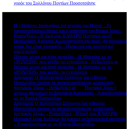
χορός του Συλλόγου Ποντίων Προσοτσάνης
Πρόσφατα σχόλια
Η «Türkiye» ξαναγράφει την ιστορία του Horon – Το
προπαγανδιστικό βίντεο και η απάντηση του Pontos Voice -
PontosVoice - H δική σου ΚΑΘΑΡΗ Ποντιακή φωνή
στο
Παρέμβαση Χρήστου Κωνσταντινίδη στο Star! «Ο ποντιακός
χορός δεν είναι τουρκικός – Πρόκειται για πολιτιστικό
σφετερισμό»
Πόντιος μέχρι και στην πινακίδα – Η Mercedes με το
«PONTIOS» που κλέβει τις εντυπώσεις - HellasVoice.gr
στο
Πόντιος μέχρι και στην πινακίδα – Η Mercedes με το
«PONTIOS» που κλέβει τις εντυπώσεις
Διποταμία: Ο Πολιτιστικός Σύλλογος και η Βούλα
Πατουλίδου έκαναν τα αποκαλυπτήρια της μεταλλικής
ποντιακής λύρας. - HellasVoice.gr
στο
Ποντιακή λύρα 3
μέτρων θα κοσμεί τη Διποταμία Καστοριάς – Αποκαλυπτήρια
με τη Βούλα Πατουλίδου
Διποταμία: Ο Πολιτιστικό Σύλλογος και η Βούλα
Πατουλίδου έκαναν τα αποκαλυπτήρια της μεταλλικής
ποντιακής λύρας. - PontosVoice - H δική σου ΚΑΘΑΡΗ
στο
Ποντιακή λύρα 3 μέτρων θα κοσμεί τη Διποταμία Καστοριάς
– Αποκαλυπτήρια με τη Βούλα Πατουλίδου