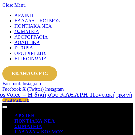
Close Menu
ΑΡΧΙΚΗ
ΕΛΛΑΔΑ – ΚΟΣΜΟΣ
ΠΟΝΤΙΑΚΑ ΝΕΑ
ΣΩΜΑΤΕΙΑ
ΑΡΘΡΟΓΡΑΦΙΑ
ΑΘΛΗΤΙΚΑ
ΙΣΤΟΡΙΑ
ΟΡΟΙ ΧΡΗΣΗΣ
ΕΠΙΚΟΙΝΩΝΙΑ
ΕΚΔΗΛΩΣΕΙΣ
Facebook
Instagram
Facebook
X (Twitter)
Instagram
ΕΚΔΗΛΩΣΕΙΣ
ΑΡΧΙΚΗ
ΠΟΝΤΙΑΚΑ ΝΕΑ
ΣΩΜΑΤΕΙΑ
ΕΛΛΑΔΑ – ΚΟΣΜΟΣ