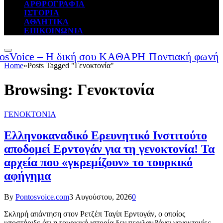
ΑΡΘΡΟΓΡΑΦΙΑ
ΙΣΤΟΡΙΑ
ΑΘΛΗΤΙΚΑ
ΕΠΙΚΟΙΝΩΝΙΑ
Home
»
Posts Tagged "Γενοκτονία"
Browsing:
Γενοκτονία
ΓΕΝΟΚΤΟΝΙΑ
Ελληνοκαναδικό Ερευνητικό Ινστιτούτο
αποδομεί Ερντογάν για τη γενοκτονία! Τα
αρχεία που «γκρεμίζουν» το τουρκικό
αφήγημα
By
Pontosvoice.com
3 Αυγούστου, 2026
0
Σκληρή απάντηση στον Ρετζέπ Ταγίπ Ερντογάν, ο οποίος
υποστήριξε ότι η τουρκική ιστορία δεν περιλαμβάνει γενοκτονίες,