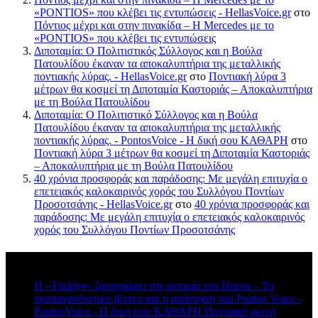
«PONTIOS» που κλέβει τις εντυπώσεις - HellasVoice.gr
στο
Πόντιος μέχρι και στην πινακίδα – Η Mercedes με το
«PONTIOS» που κλέβει τις εντυπώσεις
Διποταμία: Ο Πολιτιστικός Σύλλογος και η Βούλα
Πατουλίδου έκαναν τα αποκαλυπτήρια της μεταλλικής
ποντιακής λύρας. - HellasVoice.gr
στο
Ποντιακή λύρα 3
μέτρων θα κοσμεί τη Διποταμία Καστοριάς – Αποκαλυπτήρια
με τη Βούλα Πατουλίδου
Διποταμία: Ο Πολιτιστικό Σύλλογος και η Βούλα
Πατουλίδου έκαναν τα αποκαλυπτήρια της μεταλλικής
ποντιακής λύρας. - PontosVoice - H δική σου ΚΑΘΑΡΗ
στο
Ποντιακή λύρα 3 μέτρων θα κοσμεί τη Διποταμία Καστοριάς
– Αποκαλυπτήρια με τη Βούλα Πατουλίδου
40 χρόνια προσφοράς και παράδοσης: Με μεγάλη επιτυχία ο
επετειακός καλοκαιρινός χορός του Συλλόγου Ποντίων
Προσοτσάνης - HellasVoice.gr
στο
40 χρόνια προσφοράς και
παράδοσης: Με μεγάλη επιτυχία ο επετειακός καλοκαιρινός
χορός του Συλλόγου Ποντίων Προσοτσάνης
Πρόσφατα σχόλια
Η «Türkiye» ξαναγράφει την ιστορία του Horon – Το
προπαγανδιστικό βίντεο και η απάντηση του Pontos Voice -
PontosVoice - H δική σου ΚΑΘΑΡΗ Ποντιακή φωνή
στο