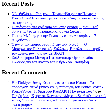
Recent Posts
Νέο βιβλίο του Στέφανου Τανιμανίδη για την Παναγία
Σουμελά – 416 σελίδες με ιστορικά στοιχεία και ανέκδοτες
φωτογραφίες
Η απάντηση στο ερώτημα του ενός εκατομμυρίου! Πού
βρήκε τα λεφτά η Τραμπζονσπόρ για Σαλάχ;
Ημέρα Μνήμης για την Γενοκτονία των Ασσυρίων – 7
Αυγούστου
Όταν ο πολιτισμός συναντά την αλληλεγγύη – Ο
Μορφωτικός Πολιτιστικός Σύλλογος Βατολάκκου στηρίζει
τον αγώνα των παιδιών με BPAN
Συλλυπητήριο Μήνυμα Παμποντιακής Ομοσπονδίας
Ελλάδος για τον θάνατο του Κύριλλου Τσακιρίδη
Recent Comments
Η «Türkiye» ξαναγράφει την ιστορία του Horon – Το
προπαγανδιστικό βίντεο και η απάντηση του Pontos Voice -
PontosVoice - H δική σου ΚΑΘΑΡΗ Ποντιακή φωνή
στο
Παρέμβαση Χρήστου Κωνσταντινίδη στο Star! «Ο ποντιακός
χορός δεν είναι τουρκικός – Πρόκειται για πολιτιστικό
σφετερισμό»
Πόντιος μέχρι και στην πινακίδα – Η Mercedes με το