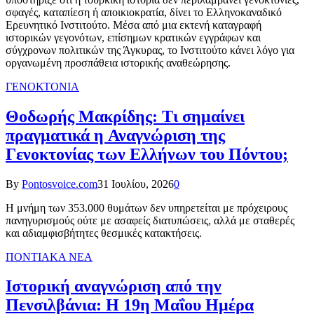
σφαγές, καταπίεση ή αποικιοκρατία, δίνει το Ελληνοκαναδικό
Ερευνητικό Ινστιτούτο. Μέσα από μια εκτενή καταγραφή
ιστορικών γεγονότων, επίσημων κρατικών εγγράφων και
σύγχρονων πολιτικών της Άγκυρας, το Ινστιτούτο κάνει λόγο για
οργανωμένη προσπάθεια ιστορικής αναθεώρησης.
ΓΕΝΟΚΤΟΝΙΑ
Θοδωρής Μακρίδης: Τι σημαίνει
πραγματικά η Αναγνώριση της
Γενοκτονίας των Ελλήνων του Πόντου;
By
Pontosvoice.com
31 Ιουλίου, 2026
0
Η μνήμη των 353.000 θυμάτων δεν υπηρετείται με πρόχειρους
πανηγυρισμούς ούτε με ασαφείς διατυπώσεις, αλλά με σταθερές
και αδιαμφισβήτητες θεσμικές κατακτήσεις.
ΠΟΝΤΙΑΚΑ ΝΕΑ
Ιστορική αναγνώριση από την
Πενσιλβάνια: Η 19η Μαΐου Ημέρα