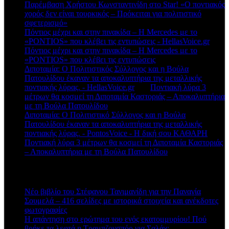
Παρέμβαση Χρήστου Κωνσταντινίδη στο Star! «Ο ποντιακός
χορός δεν είναι τουρκικός – Πρόκειται για πολιτιστικό
σφετερισμό»
Πόντιος μέχρι και στην πινακίδα – Η Mercedes με το
«PONTIOS» που κλέβει τις εντυπώσεις - HellasVoice.gr
στο
Πόντιος μέχρι και στην πινακίδα – Η Mercedes με το
«PONTIOS» που κλέβει τις εντυπώσεις
Διποταμία: Ο Πολιτιστικός Σύλλογος και η Βούλα
Πατουλίδου έκαναν τα αποκαλυπτήρια της μεταλλικής
ποντιακής λύρας. - HellasVoice.gr
στο
Ποντιακή λύρα 3
μέτρων θα κοσμεί τη Διποταμία Καστοριάς – Αποκαλυπτήρια
με τη Βούλα Πατουλίδου
Διποταμία: Ο Πολιτιστικό Σύλλογος και η Βούλα
Πατουλίδου έκαναν τα αποκαλυπτήρια της μεταλλικής
ποντιακής λύρας. - PontosVoice - H δική σου ΚΑΘΑΡΗ
στο
Ποντιακή λύρα 3 μέτρων θα κοσμεί τη Διποταμία Καστοριάς
– Αποκαλυπτήρια με τη Βούλα Πατουλίδου
Πρόσφατα άρθρα
Νέο βιβλίο του Στέφανου Τανιμανίδη για την Παναγία
Σουμελά – 416 σελίδες με ιστορικά στοιχεία και ανέκδοτες
φωτογραφίες
Η απάντηση στο ερώτημα του ενός εκατομμυρίου! Πού
βρήκε τα λεφτά η Τραμπζονσπόρ για Σαλάχ;