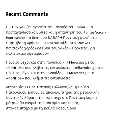
Recent Comments
Η «Türkiye» ξαναγράφει την ιστορία του Horon – Το
προπαγανδιστικό βίντεο και η απάντηση του Pontos Voice -
PontosVoice - H δική σου ΚΑΘΑΡΗ Ποντιακή φωνή
στο
Παρέμβαση Χρήστου Κωνσταντινίδη στο Star! «Ο
ποντιακός χορός δεν είναι τουρκικός – Πρόκειται για
πολιτιστικό σφετερισμό»
Πόντιος μέχρι και στην πινακίδα – Η Mercedes με το
«PONTIOS» που κλέβει τις εντυπώσεις - HellasVoice.gr
στο
Πόντιος μέχρι και στην πινακίδα – Η Mercedes με το
«PONTIOS» που κλέβει τις εντυπώσεις
Διποταμία: Ο Πολιτιστικός Σύλλογος και η Βούλα
Πατουλίδου έκαναν τα αποκαλυπτήρια της μεταλλικής
ποντιακής λύρας. - HellasVoice.gr
στο
Ποντιακή λύρα 3
μέτρων θα κοσμεί τη Διποταμία Καστοριάς –
Αποκαλυπτήρια με τη Βούλα Πατουλίδου