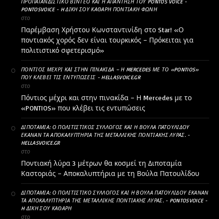
ΠΡΟΠΑΓΑΝΔΙΣΤΙΚΌ ΒΊΝΤΕΟ ΚΑΙ Η ΑΠΆΝΤΗΣΗ ΤΟΥ PONTOS VOICE -
PONTOSVOICE - H ΔΙΚΉ ΣΟΥ ΚΑΘΑΡΗ ΠΟΝΤΙΑΚΉ ΦΩΝΉ
στο
Παρέμβαση Χρήστου Κωνσταντινίδη στο Star! «Ο
ποντιακός χορός δεν είναι τουρκικός – Πρόκειται για
πολιτιστικό σφετερισμό»
ΠΌΝΤΙΟΣ ΜΈΧΡΙ ΚΑΙ ΣΤΗΝ ΠΙΝΑΚΊΔΑ – Η MERCEDES ΜΕ ΤΟ «PONTIOS»
ΠΟΥ ΚΛΈΒΕΙ ΤΙΣ ΕΝΤΥΠΏΣΕΙΣ - HELLASVOICE.GR
στο
Πόντιος μέχρι και στην πινακίδα – Η Mercedes με το
«PONTIOS» που κλέβει τις εντυπώσεις
ΔΙΠΟΤΑΜΊΑ: Ο ΠΟΛΙΤΙΣΤΙΚΌΣ ΣΎΛΛΟΓΟΣ ΚΑΙ Η ΒΟΎΛΑ ΠΑΤΟΥΛΊΔΟΥ
ΈΚΑΝΑΝ ΤΑ ΑΠΟΚΑΛΥΠΤΉΡΙΑ ΤΗΣ ΜΕΤΑΛΛΙΚΉΣ ΠΟΝΤΙΑΚΉΣ ΛΎΡΑΣ. -
HELLASVOICE.GR
στο
Ποντιακή λύρα 3 μέτρων θα κοσμεί τη Διποταμία
Καστοριάς – Αποκαλυπτήρια με τη Βούλα Πατουλίδου
ΔΙΠΟΤΑΜΊΑ: Ο ΠΟΛΙΤΙΣΤΙΚΌ ΣΎΛΛΟΓΟΣ ΚΑΙ Η ΒΟΎΛΑ ΠΑΤΟΥΛΊΔΟΥ ΈΚΑΝΑΝ
ΤΑ ΑΠΟΚΑΛΥΠΤΉΡΙΑ ΤΗΣ ΜΕΤΑΛΛΙΚΉΣ ΠΟΝΤΙΑΚΉΣ ΛΎΡΑΣ. - PONTOSVOICE -
H ΔΙΚΉ ΣΟΥ ΚΑΘΑΡΗ
στο