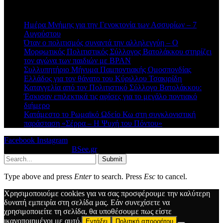
Πρόσφατα άρθρα
Ημέρα Μνήμης για την Γενοκτονία των Ασσυρίων – 7
Αυγούστου
Όταν ο πολιτισμός συναντά την αλληλεγγύη – Ο
Μορφωτικός Πολιτιστικός Σύλλογος Βατολάκκου στηρίζει
τον αγώνα των παιδιών με BPAN
Συλλυπητήριο Μήνυμα Παμποντιακής Ομοσπονδίας
Ελλάδος για τον θάνατο του Κύριλλου Τσακιρίδη
Καταγγελία από τον Πολιτιστικό Σύλλογο Βατολάκκου:
Έσκισαν επιλεκτικά τις αφίσες για το μεγάλο ποντιακό
διήμερο
Κατάμεστο το Ρωμαϊκό Ωδείο Κω στη συγκλονιστική
παράσταση «Σέρρα – Η Ψυχή του Πόντου»
Facebook
Instagram
© 2026 Designed by
BSee.gr
.
Submit
Type above and press
Enter
to search. Press
Esc
to cancel.
Χρησιμοποιούμε cookies για να σας προσφέρουμε την καλύτερη
δυνατή εμπειρία στη σελίδα μας. Εάν συνεχίσετε να
χρησιμοποιείτε τη σελίδα, θα υποθέσουμε πως είστε
ικανοποιημένοι με αυτό.
Εντάξει
Πολιτική απορρήτου