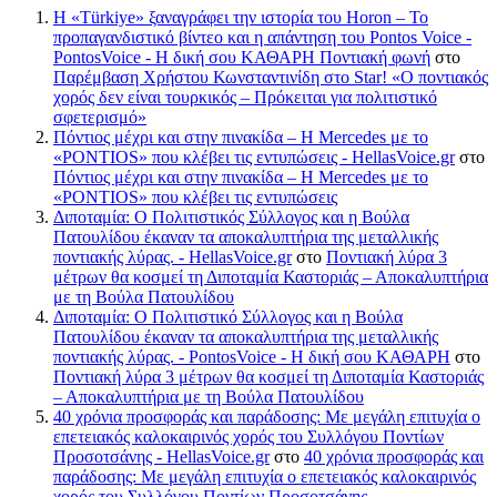
Η «Türkiye» ξαναγράφει την ιστορία του Horon – Το
προπαγανδιστικό βίντεο και η απάντηση του Pontos Voice -
PontosVoice - H δική σου ΚΑΘΑΡΗ Ποντιακή φωνή
στο
Παρέμβαση Χρήστου Κωνσταντινίδη στο Star! «Ο ποντιακός
χορός δεν είναι τουρκικός – Πρόκειται για πολιτιστικό
σφετερισμό»
Πόντιος μέχρι και στην πινακίδα – Η Mercedes με το
«PONTIOS» που κλέβει τις εντυπώσεις - HellasVoice.gr
στο
Πόντιος μέχρι και στην πινακίδα – Η Mercedes με το
«PONTIOS» που κλέβει τις εντυπώσεις
Διποταμία: Ο Πολιτιστικός Σύλλογος και η Βούλα
Πατουλίδου έκαναν τα αποκαλυπτήρια της μεταλλικής
ποντιακής λύρας. - HellasVoice.gr
στο
Ποντιακή λύρα 3
μέτρων θα κοσμεί τη Διποταμία Καστοριάς – Αποκαλυπτήρια
με τη Βούλα Πατουλίδου
Διποταμία: Ο Πολιτιστικό Σύλλογος και η Βούλα
Πατουλίδου έκαναν τα αποκαλυπτήρια της μεταλλικής
ποντιακής λύρας. - PontosVoice - H δική σου ΚΑΘΑΡΗ
στο
Ποντιακή λύρα 3 μέτρων θα κοσμεί τη Διποταμία Καστοριάς
– Αποκαλυπτήρια με τη Βούλα Πατουλίδου
40 χρόνια προσφοράς και παράδοσης: Με μεγάλη επιτυχία ο
επετειακός καλοκαιρινός χορός του Συλλόγου Ποντίων
Προσοτσάνης - HellasVoice.gr
στο
40 χρόνια προσφοράς και
παράδοσης: Με μεγάλη επιτυχία ο επετειακός καλοκαιρινός
χορός του Συλλόγου Ποντίων Προσοτσάνης