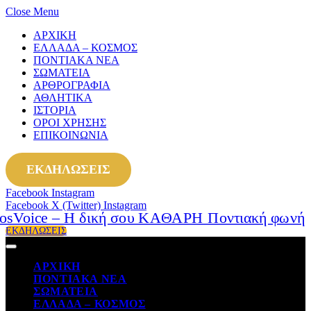
Close Menu
ΑΡΧΙΚΗ
ΕΛΛΑΔΑ – ΚΟΣΜΟΣ
ΠΟΝΤΙΑΚΑ ΝΕΑ
ΣΩΜΑΤΕΙΑ
ΑΡΘΡΟΓΡΑΦΙΑ
ΑΘΛΗΤΙΚΑ
ΙΣΤΟΡΙΑ
ΟΡΟΙ ΧΡΗΣΗΣ
ΕΠΙΚΟΙΝΩΝΙΑ
ΕΚΔΗΛΩΣΕΙΣ
Facebook
Instagram
Facebook
X (Twitter)
Instagram
ΕΚΔΗΛΩΣΕΙΣ
ΑΡΧΙΚΗ
ΠΟΝΤΙΑΚΑ ΝΕΑ
ΣΩΜΑΤΕΙΑ
ΕΛΛΑΔΑ – ΚΟΣΜΟΣ