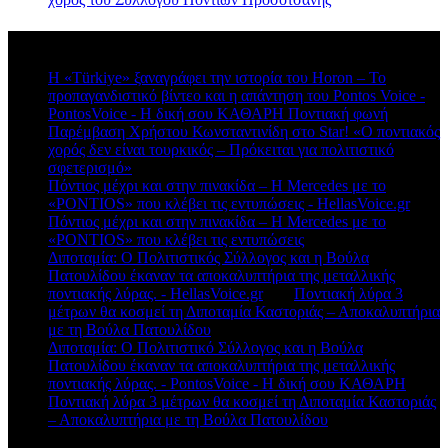
Πρόσφατα σχόλια
Η «Türkiye» ξαναγράφει την ιστορία του Horon – Το
προπαγανδιστικό βίντεο και η απάντηση του Pontos Voice -
PontosVoice - H δική σου ΚΑΘΑΡΗ Ποντιακή φωνή
στο
Παρέμβαση Χρήστου Κωνσταντινίδη στο Star! «Ο ποντιακός
χορός δεν είναι τουρκικός – Πρόκειται για πολιτιστικό
σφετερισμό»
Πόντιος μέχρι και στην πινακίδα – Η Mercedes με το
«PONTIOS» που κλέβει τις εντυπώσεις - HellasVoice.gr
στο
Πόντιος μέχρι και στην πινακίδα – Η Mercedes με το
«PONTIOS» που κλέβει τις εντυπώσεις
Διποταμία: Ο Πολιτιστικός Σύλλογος και η Βούλα
Πατουλίδου έκαναν τα αποκαλυπτήρια της μεταλλικής
ποντιακής λύρας. - HellasVoice.gr
στο
Ποντιακή λύρα 3
μέτρων θα κοσμεί τη Διποταμία Καστοριάς – Αποκαλυπτήρια
με τη Βούλα Πατουλίδου
Διποταμία: Ο Πολιτιστικό Σύλλογος και η Βούλα
Πατουλίδου έκαναν τα αποκαλυπτήρια της μεταλλικής
ποντιακής λύρας. - PontosVoice - H δική σου ΚΑΘΑΡΗ
στο
Ποντιακή λύρα 3 μέτρων θα κοσμεί τη Διποταμία Καστοριάς
– Αποκαλυπτήρια με τη Βούλα Πατουλίδου