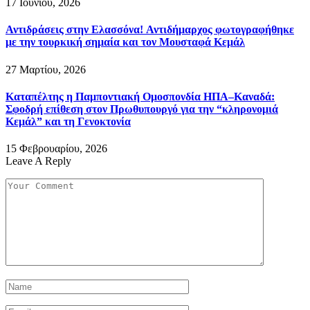
17 Ιουνίου, 2026
Αντιδράσεις στην Ελασσόνα! Αντιδήμαρχος φωτογραφήθηκε
με την τουρκική σημαία και τον Μουσταφά Κεμάλ
27 Μαρτίου, 2026
Καταπέλτης η Παμποντιακή Ομοσπονδία ΗΠΑ–Καναδά:
Σφοδρή επίθεση στον Πρωθυπουργό για την “κληρονομιά
Κεμάλ” και τη Γενοκτονία
15 Φεβρουαρίου, 2026
Leave A Reply