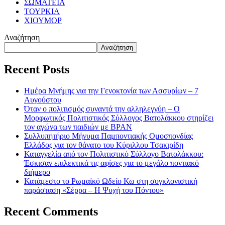
ΣΩΜΑΤΕΙΑ
ΤΟΥΡΚΙΑ
ΧΙΟΥΜΟΡ
Αναζήτηση
Αναζήτηση
Recent Posts
Ημέρα Μνήμης για την Γενοκτονία των Ασσυρίων – 7
Αυγούστου
Όταν ο πολιτισμός συναντά την αλληλεγγύη – Ο
Μορφωτικός Πολιτιστικός Σύλλογος Βατολάκκου στηρίζει
τον αγώνα των παιδιών με BPAN
Συλλυπητήριο Μήνυμα Παμποντιακής Ομοσπονδίας
Ελλάδος για τον θάνατο του Κύριλλου Τσακιρίδη
Καταγγελία από τον Πολιτιστικό Σύλλογο Βατολάκκου:
Έσκισαν επιλεκτικά τις αφίσες για το μεγάλο ποντιακό
διήμερο
Κατάμεστο το Ρωμαϊκό Ωδείο Κω στη συγκλονιστική
παράσταση «Σέρρα – Η Ψυχή του Πόντου»
Recent Comments