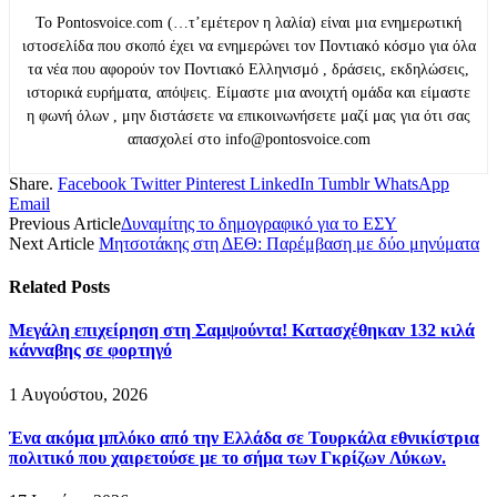
Το Pontosvoice.com (…τ’εμέτερον η λαλία) είναι μια ενημερωτική
ιστοσελίδα που σκοπό έχει να ενημερώνει τον Ποντιακό κόσμο για όλα
τα νέα που αφορούν τον Ποντιακό Ελληνισμό , δράσεις, εκδηλώσεις,
ιστορικά ευρήματα, απόψεις. Είμαστε μια ανοιχτή ομάδα και είμαστε
η φωνή όλων , μην διστάσετε να επικοινωνήσετε μαζί μας για ότι σας
απασχολεί στο info@pontosvoice.com
Share.
Facebook
Twitter
Pinterest
LinkedIn
Tumblr
WhatsApp
Email
Previous Article
Δυναμίτης το δημογραφικό για το ΕΣΥ
Next Article
Μητσοτάκης στη ΔΕΘ: Παρέμβαση με δύο μηνύματα
Related
Posts
Μεγάλη επιχείρηση στη Σαμψούντα! Κατασχέθηκαν 132 κιλά
κάνναβης σε φορτηγό
1 Αυγούστου, 2026
Ένα ακόμα μπλόκο από την Ελλάδα σε Τουρκάλα εθνικίστρια
πολιτικό που χαιρετούσε με το σήμα των Γκρίζων Λύκων.