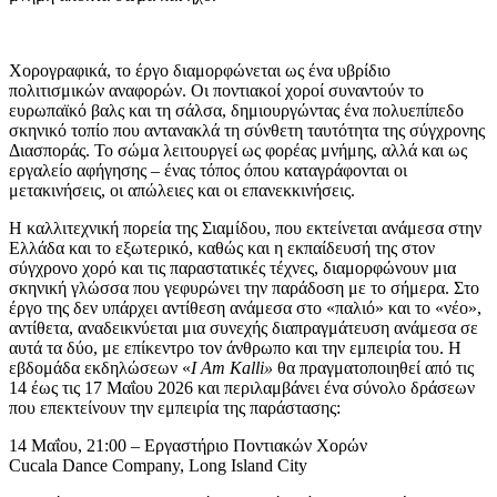
Χορογραφικά, το έργο διαμορφώνεται ως ένα υβρίδιο
πολιτισμικών αναφορών. Οι ποντιακοί χοροί συναντούν το
ευρωπαϊκό βαλς και τη σάλσα, δημιουργώντας ένα πολυεπίπεδο
σκηνικό τοπίο που αντανακλά τη σύνθετη ταυτότητα της σύγχρονης
Διασποράς. Το σώμα λειτουργεί ως φορέας μνήμης, αλλά και ως
εργαλείο αφήγησης – ένας τόπος όπου καταγράφονται οι
μετακινήσεις, οι απώλειες και οι επανεκκινήσεις.
Η καλλιτεχνική πορεία της Σιαμίδου, που εκτείνεται ανάμεσα στην
Ελλάδα και το εξωτερικό, καθώς και η εκπαίδευσή της στον
σύγχρονο χορό και τις παραστατικές τέχνες, διαμορφώνουν μια
σκηνική γλώσσα που γεφυρώνει την παράδοση με το σήμερα. Στο
έργο της δεν υπάρχει αντίθεση ανάμεσα στο «παλιό» και το «νέο»,
αντίθετα, αναδεικνύεται μια συνεχής διαπραγμάτευση ανάμεσα σε
αυτά τα δύο, με επίκεντρο τον άνθρωπο και την εμπειρία του. Η
εβδομάδα εκδηλώσεων «
I Am Kalli»
θα πραγματοποιηθεί από τις
14 έως τις 17 Μαΐου 2026 και περιλαμβάνει ένα σύνολο δράσεων
που επεκτείνουν την εμπειρία της παράστασης:
14 Μαΐου, 21:00 – Εργαστήριο Ποντιακών Χορών
Cucala Dance Company, Long Island City