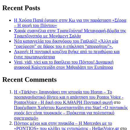
Recent Posts
Η Χρύσα Παπά έφτασε στην Κω για την παράσταση «Σέρρα
– Η ψυχή του Πόντου»
Χαράς ευαγγέλια στην Τραπεζούντα! Μεταγραφή-βόμβα της
Τραμπζονσπόρ με Μοχάμεντ Σαλάχ
Νέα καταγγελία του δικηγόρου του Γιαϊλαλί! «Άλλη μία
“εφεύρεση” σε βάρος του η επίκληση “απορρήτου”».
Ακρινή: Η ποντιακή κουζίνα βγήκε από το περιθώριο και
έγινε πρωταγωνίστρια
Veni, vidi, vici και το βασίλειο του Πόντου! Δυναμική
αναφορά Καλεντερίδη στον Μιθριδάτη τον Ευπάτορα
Recent Comments
Η «Türkiye» ξαναγράφει την ιστορία του Horon – Το
προπαγανδιστικό βίντεο και η απάντηση του Pontos Voice -
PontosVoice - H δική σου ΚΑΘΑΡΗ Ποντιακή φωνή
στο
Παρέμβαση Χρήστου Κωνσταντινίδη στο Star! «Ο ποντιακός
χορός δεν είναι τουρκικός – Πρόκειται για πολιτιστικό
σφετερισμό»
Πόντιος μέχρι και στην πινακίδα – Η Mercedes με το
«PONTIOS» που κλέβει τις εντυπώσεις - HellasVoice.gr
στο