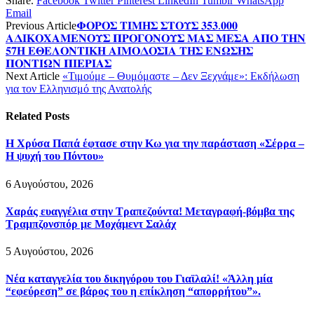
Share.
Facebook
Twitter
Pinterest
LinkedIn
Tumblr
WhatsApp
Email
Previous Article
𝚽𝚶𝚸𝚶𝚺 𝚻𝚰𝚳𝚮𝚺 𝚺𝚻𝚶𝚼𝚺 𝟑𝟓𝟑.𝟎𝟎𝟎
𝚨𝚫𝚰𝚱𝚶𝚾𝚨𝚳𝚬𝚴𝚶𝚼𝚺 𝚷𝚸𝚶𝚪𝚶𝚴𝚶𝚼𝚺 𝚳𝚨𝚺 𝚳𝚬𝚺𝚨 𝚨𝚷𝚶 𝚻𝚮𝚴
𝟓𝟕𝚮 𝚬𝚯𝚬𝚲𝚶𝚴𝚻𝚰𝚱𝚮 𝚨𝚰𝚳𝚶𝚫𝚶𝚺𝚰𝚨 𝚻𝚮𝚺 𝚬𝚴𝛀𝚺𝚮𝚺
𝚷𝚶𝚴𝚻𝚰𝛀𝚴 𝚷𝚰𝚬𝚸𝚰𝚨𝚺
Next Article
«Τιμούμε – Θυμόμαστε – Δεν Ξεχνάμε»: Εκδήλωση
για τον Ελληνισμό της Ανατολής
Related
Posts
Η Χρύσα Παπά έφτασε στην Κω για την παράσταση «Σέρρα –
Η ψυχή του Πόντου»
6 Αυγούστου, 2026
Χαράς ευαγγέλια στην Τραπεζούντα! Μεταγραφή-βόμβα της
Τραμπζονσπόρ με Μοχάμεντ Σαλάχ
5 Αυγούστου, 2026
Νέα καταγγελία του δικηγόρου του Γιαϊλαλί! «Άλλη μία
“εφεύρεση” σε βάρος του η επίκληση “απορρήτου”».