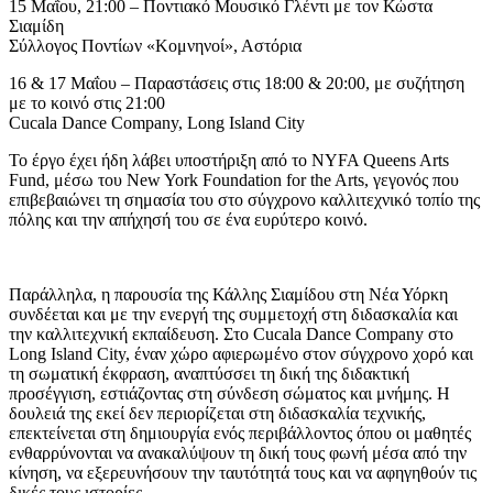
15 Μαΐου, 21:00 – Ποντιακό Μουσικό Γλέντι με τον Κώστα
Σιαμίδη
Σύλλογος Ποντίων «Κομνηνοί», Αστόρια
16 & 17 Μαΐου – Παραστάσεις στις 18:00 & 20:00, με συζήτηση
με το κοινό στις 21:00
Cucala Dance Company, Long Island City
Το έργο έχει ήδη λάβει υποστήριξη από το NYFA Queens Arts
Fund, μέσω του New York Foundation for the Arts, γεγονός που
επιβεβαιώνει τη σημασία του στο σύγχρονο καλλιτεχνικό τοπίο της
πόλης και την απήχησή του σε ένα ευρύτερο κοινό.
Παράλληλα, η παρουσία της Κάλλης Σιαμίδου στη Νέα Υόρκη
συνδέεται και με την ενεργή της συμμετοχή στη διδασκαλία και
την καλλιτεχνική εκπαίδευση. Στο Cucala Dance Company στο
Long Island City, έναν χώρο αφιερωμένο στον σύγχρονο χορό και
τη σωματική έκφραση, αναπτύσσει τη δική της διδακτική
προσέγγιση, εστιάζοντας στη σύνδεση σώματος και μνήμης. Η
δουλειά της εκεί δεν περιορίζεται στη διδασκαλία τεχνικής,
επεκτείνεται στη δημιουργία ενός περιβάλλοντος όπου οι μαθητές
ενθαρρύνονται να ανακαλύψουν τη δική τους φωνή μέσα από την
κίνηση, να εξερευνήσουν την ταυτότητά τους και να αφηγηθούν τις
δικές τους ιστορίες.