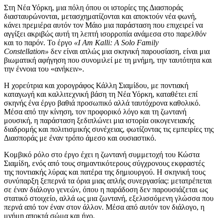
Στη Νέα Υόρκη, μια πόλη όπου οι ιστορίες της Διασποράς
διασταυρώνονται, μετασχηματίζονται και αποκτούν νέα φωνή,
κάνει πρεμιέρα αυτόν τον Μάιο μια παράσταση που επιχειρεί να
αγγίξει ακριβώς αυτή τη λεπτή ισορροπία ανάμεσα στο παρελθόν
και το παρόν. Το έργο
«I Am Kalli: A Solo Family
Constellation»
δεν είναι απλώς μια σκηνική παρουσίαση, είναι μια
βιωματική αφήγηση που συνομιλεί με τη μνήμη, την ταυτότητα και
την έννοια του «ανήκειν».
Η χορεύτρια και χορογράφος Κάλλη Σιαμίδου, με ποντιακή
καταγωγή και καλλιτεχνική βάση τη Νέα Υόρκη, καταθέτει επί
σκηνής ένα έργο βαθιά προσωπικό αλλά ταυτόχρονα καθολικό.
Μέσα από την κίνηση, τον προφορικό λόγο και τη ζωντανή
μουσική, η παράσταση ξεδιπλώνει μια ιστορία οικογενειακής
διαδρομής και πολιτισμικής συνέχειας, φωτίζοντας τις εμπειρίες της
Διασποράς με έναν τρόπο άμεσο και ουσιαστικό.
Κομβικό ρόλο στο έργο έχει η ζωντανή συμμετοχή του Κώστα
Σιαμίδη, ενός από τους σημαντικότερους σύγχρονους εκφραστές
της ποντιακής λύρας και πατέρα της δημιουργού. Η σκηνική τους
συνύπαρξη ξεπερνά τα όρια μιας απλής συνεργασίας: μετατρέπεται
σε έναν διάλογο γενεών, όπου η παράδοση δεν παρουσιάζεται ως
στατικό στοιχείο, αλλά ως μια ζωντανή, εξελισσόμενη γλώσσα που
περνά από τον έναν στον άλλον. Μέσα από αυτόν τον διάλογο, η
μνήμη αποκτά σώμα και ήχο.