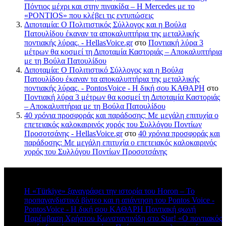
Πόντιος μέχρι και στην πινακίδα – Η Mercedes με το
«PONTIOS» που κλέβει τις εντυπώσεις
Διποταμία: Ο Πολιτιστικός Σύλλογος και η Βούλα
Πατουλίδου έκαναν τα αποκαλυπτήρια της μεταλλικής
ποντιακής λύρας. - HellasVoice.gr
στο
Ποντιακή λύρα 3
μέτρων θα κοσμεί τη Διποταμία Καστοριάς – Αποκαλυπτήρια
με τη Βούλα Πατουλίδου
Διποταμία: Ο Πολιτιστικό Σύλλογος και η Βούλα
Πατουλίδου έκαναν τα αποκαλυπτήρια της μεταλλικής
ποντιακής λύρας. - PontosVoice - H δική σου ΚΑΘΑΡΗ
στο
Ποντιακή λύρα 3 μέτρων θα κοσμεί τη Διποταμία Καστοριάς
– Αποκαλυπτήρια με τη Βούλα Πατουλίδου
40 χρόνια προσφοράς και παράδοσης: Με μεγάλη επιτυχία ο
επετειακός καλοκαιρινός χορός του Συλλόγου Ποντίων
Προσοτσάνης - HellasVoice.gr
στο
40 χρόνια προσφοράς και
παράδοσης: Με μεγάλη επιτυχία ο επετειακός καλοκαιρινός
χορός του Συλλόγου Ποντίων Προσοτσάνης
Πρόσφατα σχόλια
Η «Türkiye» ξαναγράφει την ιστορία του Horon – Το
προπαγανδιστικό βίντεο και η απάντηση του Pontos Voice -
PontosVoice - H δική σου ΚΑΘΑΡΗ Ποντιακή φωνή
στο
Παρέμβαση Χρήστου Κωνσταντινίδη στο Star! «Ο ποντιακός