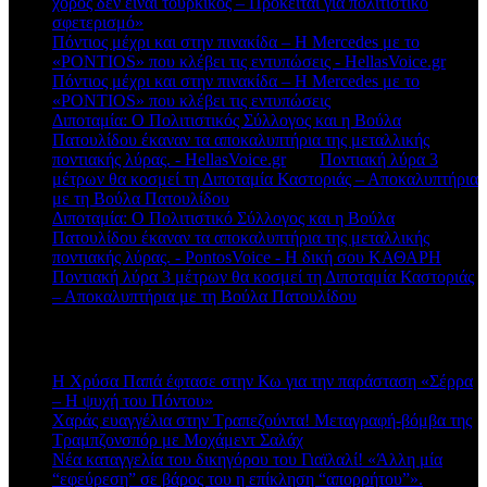
χορός δεν είναι τουρκικός – Πρόκειται για πολιτιστικό
σφετερισμό»
Πόντιος μέχρι και στην πινακίδα – Η Mercedes με το
«PONTIOS» που κλέβει τις εντυπώσεις - HellasVoice.gr
στο
Πόντιος μέχρι και στην πινακίδα – Η Mercedes με το
«PONTIOS» που κλέβει τις εντυπώσεις
Διποταμία: Ο Πολιτιστικός Σύλλογος και η Βούλα
Πατουλίδου έκαναν τα αποκαλυπτήρια της μεταλλικής
ποντιακής λύρας. - HellasVoice.gr
στο
Ποντιακή λύρα 3
μέτρων θα κοσμεί τη Διποταμία Καστοριάς – Αποκαλυπτήρια
με τη Βούλα Πατουλίδου
Διποταμία: Ο Πολιτιστικό Σύλλογος και η Βούλα
Πατουλίδου έκαναν τα αποκαλυπτήρια της μεταλλικής
ποντιακής λύρας. - PontosVoice - H δική σου ΚΑΘΑΡΗ
στο
Ποντιακή λύρα 3 μέτρων θα κοσμεί τη Διποταμία Καστοριάς
– Αποκαλυπτήρια με τη Βούλα Πατουλίδου
Πρόσφατα άρθρα
Η Χρύσα Παπά έφτασε στην Κω για την παράσταση «Σέρρα
– Η ψυχή του Πόντου»
Χαράς ευαγγέλια στην Τραπεζούντα! Μεταγραφή-βόμβα της
Τραμπζονσπόρ με Μοχάμεντ Σαλάχ
Νέα καταγγελία του δικηγόρου του Γιαϊλαλί! «Άλλη μία
“εφεύρεση” σε βάρος του η επίκληση “απορρήτου”».