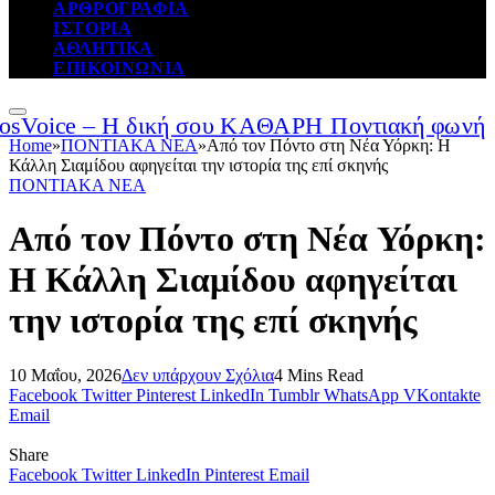
ΑΡΘΡΟΓΡΑΦΙΑ
ΙΣΤΟΡΙΑ
ΑΘΛΗΤΙΚΑ
ΕΠΙΚΟΙΝΩΝΙΑ
Home
»
ΠΟΝΤΙΑΚΑ ΝΕΑ
»
Από τον Πόντο στη Νέα Υόρκη: Η
Κάλλη Σιαμίδου αφηγείται την ιστορία της επί σκηνής
ΠΟΝΤΙΑΚΑ ΝΕΑ
Από τον Πόντο στη Νέα Υόρκη:
Η Κάλλη Σιαμίδου αφηγείται
την ιστορία της επί σκηνής
10 Μαΐου, 2026
Δεν υπάρχουν Σχόλια
4 Mins Read
Facebook
Twitter
Pinterest
LinkedIn
Tumblr
WhatsApp
VKontakte
Email
Share
Facebook
Twitter
LinkedIn
Pinterest
Email