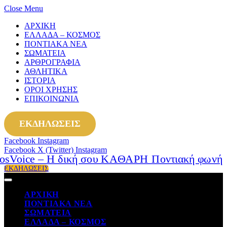
Close Menu
ΑΡΧΙΚΗ
ΕΛΛΑΔΑ – ΚΟΣΜΟΣ
ΠΟΝΤΙΑΚΑ ΝΕΑ
ΣΩΜΑΤΕΙΑ
ΑΡΘΡΟΓΡΑΦΙΑ
ΑΘΛΗΤΙΚΑ
ΙΣΤΟΡΙΑ
ΟΡΟΙ ΧΡΗΣΗΣ
ΕΠΙΚΟΙΝΩΝΙΑ
ΕΚΔΗΛΩΣΕΙΣ
Facebook
Instagram
Facebook
X (Twitter)
Instagram
ΕΚΔΗΛΩΣΕΙΣ
ΑΡΧΙΚΗ
ΠΟΝΤΙΑΚΑ ΝΕΑ
ΣΩΜΑΤΕΙΑ
ΕΛΛΑΔΑ – ΚΟΣΜΟΣ