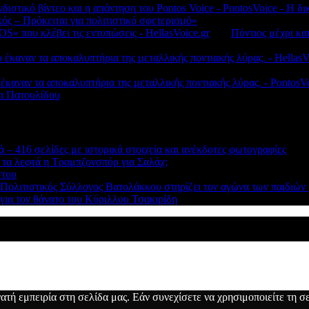
νδιστικό βίντεο και η απάντηση του Pontos Voice - PontosVoice - 
κός – Πρόκειται για πολιτιστικό σφετερισμό»
S» που κλέβει τις εντυπώσεις - HellasVoice.gr
στο
Πόντιος μέχρι κα
έκαναν τα αποκαλυπτήρια της μεταλλικής ποντιακής λύρας. - HellasV
 έκαναν τα αποκαλυπτήρια της μεταλλικής ποντιακής λύρας. - Ponto
λα Πατουλίδου
 – 416 σελίδες με ιστορικά στοιχεία και ανέκδοτες φωτογραφίες
 τα λεφτά η Τραμπζονσπόρ για Σαλάχ;
στου
 Πολιτιστικός Σύλλογος Βατολάκκου στηρίζει τον αγώνα των παιδιώ
ια τον θάνατο του Κύριλλου Τσακιρίδη
τή εμπειρία στη σελίδα μας. Εάν συνεχίσετε να χρησιμοποιείτε τη σε