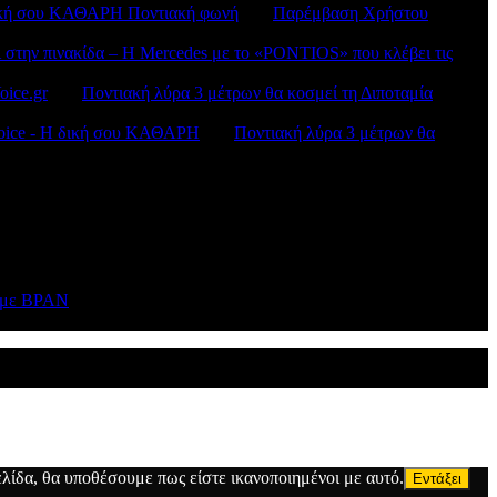
H δική σου ΚΑΘΑΡΗ Ποντιακή φωνή
στο
Παρέμβαση Χρήστου
ι στην πινακίδα – Η Mercedes με το «PONTIOS» που κλέβει τις
oice.gr
στο
Ποντιακή λύρα 3 μέτρων θα κοσμεί τη Διποταμία
sVoice - H δική σου ΚΑΘΑΡΗ
στο
Ποντιακή λύρα 3 μέτρων θα
ν με BPAN
λίδα, θα υποθέσουμε πως είστε ικανοποιημένοι με αυτό.
Εντάξει