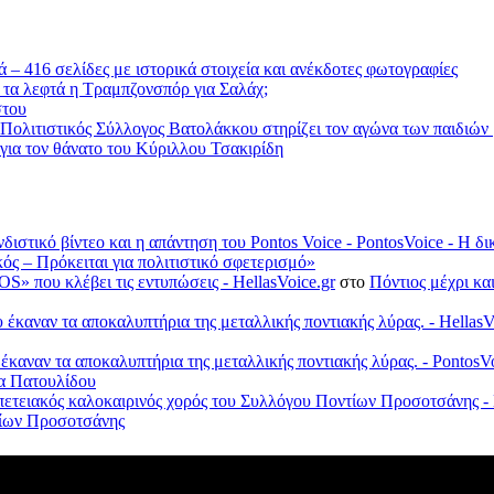
 – 416 σελίδες με ιστορικά στοιχεία και ανέκδοτες φωτογραφίες
 τα λεφτά η Τραμπζονσπόρ για Σαλάχ;
στου
 Πολιτιστικός Σύλλογος Βατολάκκου στηρίζει τον αγώνα των παιδιώ
ια τον θάνατο του Κύριλλου Τσακιρίδη
νδιστικό βίντεο και η απάντηση του Pontos Voice - PontosVoice - 
κός – Πρόκειται για πολιτιστικό σφετερισμό»
S» που κλέβει τις εντυπώσεις - HellasVoice.gr
στο
Πόντιος μέχρι κα
έκαναν τα αποκαλυπτήρια της μεταλλικής ποντιακής λύρας. - HellasV
 έκαναν τα αποκαλυπτήρια της μεταλλικής ποντιακής λύρας. - Ponto
λα Πατουλίδου
πετειακός καλοκαιρινός χορός του Συλλόγου Ποντίων Προσοτσάνης - 
ντίων Προσοτσάνης