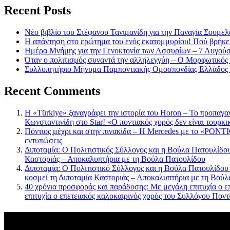
Recent Posts
Νέο βιβλίο του Στέφανου Τανιμανίδη για την Παναγία Σουμελά
Η απάντηση στο ερώτημα του ενός εκατομμυρίου! Πού βρήκε
Ημέρα Μνήμης για την Γενοκτονία των Ασσυρίων – 7 Αυγού
Όταν ο πολιτισμός συναντά την αλληλεγγύη – Ο Μορφωτικός
Συλλυπητήριο Μήνυμα Παμποντιακής Ομοσπονδίας Ελλάδος γ
Recent Comments
Η «Türkiye» ξαναγράφει την ιστορία του Horon – Το προπαγα
Κωνσταντινίδη στο Star! «Ο ποντιακός χορός δεν είναι τουρκι
Πόντιος μέχρι και στην πινακίδα – Η Mercedes με το «PONTIO
εντυπώσεις
Διποταμία: Ο Πολιτιστικός Σύλλογος και η Βούλα Πατουλίδου 
Καστοριάς – Αποκαλυπτήρια με τη Βούλα Πατουλίδου
Διποταμία: Ο Πολιτιστικό Σύλλογος και η Βούλα Πατουλίδου
κοσμεί τη Διποταμία Καστοριάς – Αποκαλυπτήρια με τη Βού
40 χρόνια προσφοράς και παράδοσης: Με μεγάλη επιτυχία ο ε
επιτυχία ο επετειακός καλοκαιρινός χορός του Συλλόγου Πο
Πρόσφατα σχόλια