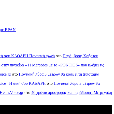
ν με BPAN
H δική σου ΚΑΘΑΡΗ Ποντιακή φωνή
στο
Παρέμβαση Χρήστου
ι στην πινακίδα – Η Mercedes με το «PONTIOS» που κλέβει τις
oice.gr
στο
Ποντιακή λύρα 3 μέτρων θα κοσμεί τη Διποταμία
sVoice - H δική σου ΚΑΘΑΡΗ
στο
Ποντιακή λύρα 3 μέτρων θα
HellasVoice.gr
στο
40 χρόνια προσφοράς και παράδοσης: Με μεγάλη