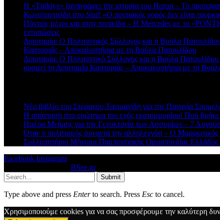
Η «Türkiye» ξαναγράφει την ιστορία του Horon – Το προπαγα
Κωνσταντινίδη στο Star! «Ο ποντιακός χορός δεν είναι τουρκι
Πόντιος μέχρι και στην πινακίδα – Η Mercedes με το «PONTIO
εντυπώσεις
Διποταμία: Ο Πολιτιστικός Σύλλογος και η Βούλα Πατουλίδου 
Καστοριάς – Αποκαλυπτήρια με τη Βούλα Πατουλίδου
Διποταμία: Ο Πολιτιστικό Σύλλογος και η Βούλα Πατουλίδου
κοσμεί τη Διποταμία Καστοριάς – Αποκαλυπτήρια με τη Βού
Πρόσφατα άρθρα
Νέο βιβλίο του Στέφανου Τανιμανίδη για την Παναγία Σουμελά
Η απάντηση στο ερώτημα του ενός εκατομμυρίου! Πού βρήκε
Ημέρα Μνήμης για την Γενοκτονία των Ασσυρίων – 7 Αυγού
Όταν ο πολιτισμός συναντά την αλληλεγγύη – Ο Μορφωτικός
Συλλυπητήριο Μήνυμα Παμποντιακής Ομοσπονδίας Ελλάδος γ
Facebook
Instagram
© 2026 Designed by
BSee.gr
.
Submit
Type above and press
Enter
to search. Press
Esc
to cancel.
Χρησιμοποιούμε cookies για να σας προσφέρουμε την καλύτερη δυνα