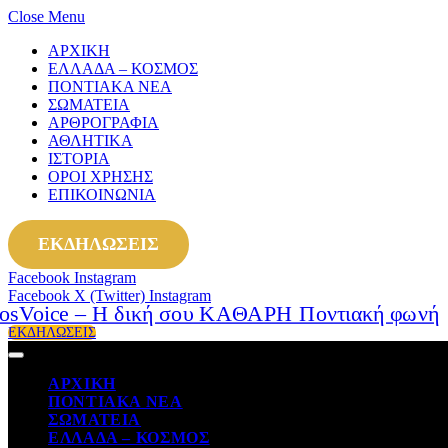
Close Menu
ΑΡΧΙΚΗ
ΕΛΛΑΔΑ – ΚΟΣΜΟΣ
ΠΟΝΤΙΑΚΑ ΝΕΑ
ΣΩΜΑΤΕΙΑ
ΑΡΘΡΟΓΡΑΦΙΑ
ΑΘΛΗΤΙΚΑ
ΙΣΤΟΡΙΑ
ΟΡΟΙ ΧΡΗΣΗΣ
ΕΠΙΚΟΙΝΩΝΙΑ
ΕΚΔΗΛΩΣΕΙΣ
Facebook
Instagram
Facebook
X (Twitter)
Instagram
ΕΚΔΗΛΩΣΕΙΣ
ΑΡΧΙΚΗ
ΠΟΝΤΙΑΚΑ ΝΕΑ
ΣΩΜΑΤΕΙΑ
ΕΛΛΑΔΑ – ΚΟΣΜΟΣ