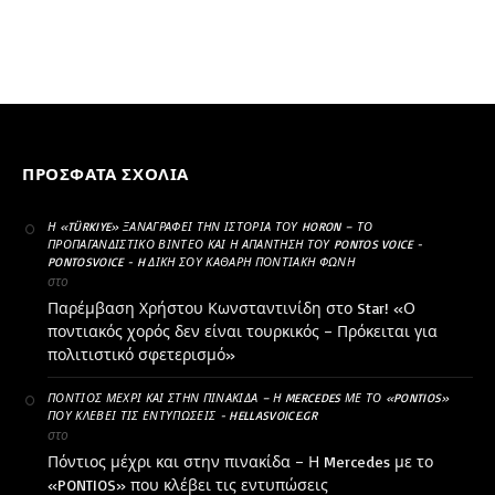
ΠΡΌΣΦΑΤΑ ΣΧΌΛΙΑ
Η «TÜRKIYE» ΞΑΝΑΓΡΆΦΕΙ ΤΗΝ ΙΣΤΟΡΊΑ ΤΟΥ HORON – ΤΟ
ΠΡΟΠΑΓΑΝΔΙΣΤΙΚΌ ΒΊΝΤΕΟ ΚΑΙ Η ΑΠΆΝΤΗΣΗ ΤΟΥ PONTOS VOICE -
PONTOSVOICE - H ΔΙΚΉ ΣΟΥ ΚΑΘΑΡΗ ΠΟΝΤΙΑΚΉ ΦΩΝΉ
στο
Παρέμβαση Χρήστου Κωνσταντινίδη στο Star! «Ο
ποντιακός χορός δεν είναι τουρκικός – Πρόκειται για
πολιτιστικό σφετερισμό»
ΠΌΝΤΙΟΣ ΜΈΧΡΙ ΚΑΙ ΣΤΗΝ ΠΙΝΑΚΊΔΑ – Η MERCEDES ΜΕ ΤΟ «PONTIOS»
ΠΟΥ ΚΛΈΒΕΙ ΤΙΣ ΕΝΤΥΠΏΣΕΙΣ - HELLASVOICE.GR
στο
Πόντιος μέχρι και στην πινακίδα – Η Mercedes με το
«PONTIOS» που κλέβει τις εντυπώσεις