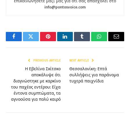
επικοινωνήσετε μαζί μας για ότι σας απασχολεί στο
info@pontosvoice.com
Facebook
Twitter
Pinterest
LinkedIn
Tumblr
WhatsApp
Email
PREVIOUS ARTICLE
NEXT ARTICLE
Η Εβελίνα Σκίτσκο
Θεσσαλονίκη: Επτά
αποκάλυψε ότι
συλλήψεις για παράνομα
διαγνώστηκε με καρκίνο
τυχερά παιχνίδια
του παχέος εντέρου: Είχα
έντονα συμπτώματα, τα
αγνοούσα για πολύ καιρό