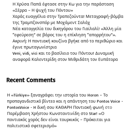
Η Χρύσα Παπά έφτασε στην Κω για την παράσταση
«Σέρρα – Η ψυχή του Πόντου»
Χαράς ευαγγέλια στην Τραπεζούντα! Μεταγραφή-βόμβα
της Τραμπζονσπόρ με Μοχάμεντ Σαλάχ
Νέα καταγγελία του δικηγόρου του Γιαϊλαλί! «Άλλη μία
“εφεύρεση” σε βάρος του η επίκληση “απορρήτου”».
Ακρινή: Η ποντιακή κουζίνα βγήκε από το περιθώριο και
έγινε πρωταγωνίστρια
Veni, vidi, vici και το βασίλειο του Πόντου! Δυναμική
αναφορά Καλεντερίδη στον Μιθριδάτη τον Ευπάτορα
Recent Comments
Η «Türkiye» ξαναγράφει την ιστορία του Horon – Το
προπαγανδιστικό βίντεο και η απάντηση του Pontos Voice -
PontosVoice - H δική σου ΚΑΘΑΡΗ Ποντιακή φωνή
στο
Παρέμβαση Χρήστου Κωνσταντινίδη στο Star! «Ο
ποντιακός χορός δεν είναι τουρκικός – Πρόκειται για
πολιτιστικό σφετερισμό»