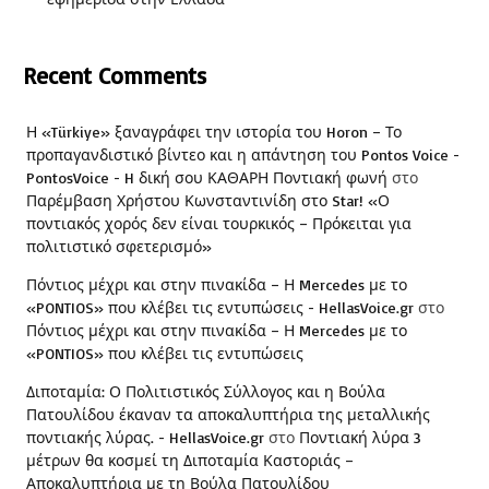
Recent Comments
Η «Türkiye» ξαναγράφει την ιστορία του Horon – Το
προπαγανδιστικό βίντεο και η απάντηση του Pontos Voice -
PontosVoice - H δική σου ΚΑΘΑΡΗ Ποντιακή φωνή
στο
Παρέμβαση Χρήστου Κωνσταντινίδη στο Star! «Ο
ποντιακός χορός δεν είναι τουρκικός – Πρόκειται για
πολιτιστικό σφετερισμό»
Πόντιος μέχρι και στην πινακίδα – Η Mercedes με το
«PONTIOS» που κλέβει τις εντυπώσεις - HellasVoice.gr
στο
Πόντιος μέχρι και στην πινακίδα – Η Mercedes με το
«PONTIOS» που κλέβει τις εντυπώσεις
Διποταμία: Ο Πολιτιστικός Σύλλογος και η Βούλα
Πατουλίδου έκαναν τα αποκαλυπτήρια της μεταλλικής
ποντιακής λύρας. - HellasVoice.gr
στο
Ποντιακή λύρα 3
μέτρων θα κοσμεί τη Διποταμία Καστοριάς –
Αποκαλυπτήρια με τη Βούλα Πατουλίδου