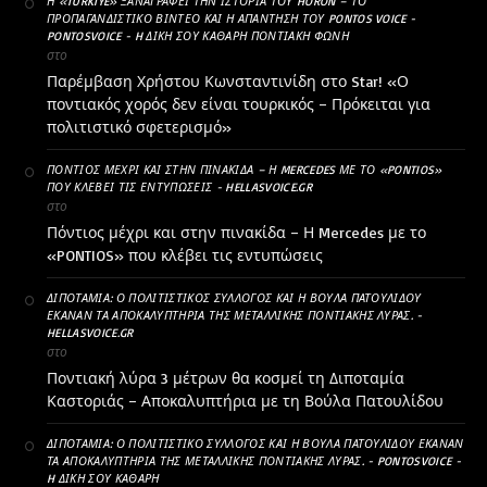
Η «TÜRKIYE» ΞΑΝΑΓΡΆΦΕΙ ΤΗΝ ΙΣΤΟΡΊΑ ΤΟΥ HORON – ΤΟ
ΠΡΟΠΑΓΑΝΔΙΣΤΙΚΌ ΒΊΝΤΕΟ ΚΑΙ Η ΑΠΆΝΤΗΣΗ ΤΟΥ PONTOS VOICE -
PONTOSVOICE - H ΔΙΚΉ ΣΟΥ ΚΑΘΑΡΗ ΠΟΝΤΙΑΚΉ ΦΩΝΉ
στο
Παρέμβαση Χρήστου Κωνσταντινίδη στο Star! «Ο
ποντιακός χορός δεν είναι τουρκικός – Πρόκειται για
πολιτιστικό σφετερισμό»
ΠΌΝΤΙΟΣ ΜΈΧΡΙ ΚΑΙ ΣΤΗΝ ΠΙΝΑΚΊΔΑ – Η MERCEDES ΜΕ ΤΟ «PONTIOS»
ΠΟΥ ΚΛΈΒΕΙ ΤΙΣ ΕΝΤΥΠΏΣΕΙΣ - HELLASVOICE.GR
στο
Πόντιος μέχρι και στην πινακίδα – Η Mercedes με το
«PONTIOS» που κλέβει τις εντυπώσεις
ΔΙΠΟΤΑΜΊΑ: Ο ΠΟΛΙΤΙΣΤΙΚΌΣ ΣΎΛΛΟΓΟΣ ΚΑΙ Η ΒΟΎΛΑ ΠΑΤΟΥΛΊΔΟΥ
ΈΚΑΝΑΝ ΤΑ ΑΠΟΚΑΛΥΠΤΉΡΙΑ ΤΗΣ ΜΕΤΑΛΛΙΚΉΣ ΠΟΝΤΙΑΚΉΣ ΛΎΡΑΣ. -
HELLASVOICE.GR
στο
Ποντιακή λύρα 3 μέτρων θα κοσμεί τη Διποταμία
Καστοριάς – Αποκαλυπτήρια με τη Βούλα Πατουλίδου
ΔΙΠΟΤΑΜΊΑ: Ο ΠΟΛΙΤΙΣΤΙΚΌ ΣΎΛΛΟΓΟΣ ΚΑΙ Η ΒΟΎΛΑ ΠΑΤΟΥΛΊΔΟΥ ΈΚΑΝΑΝ
ΤΑ ΑΠΟΚΑΛΥΠΤΉΡΙΑ ΤΗΣ ΜΕΤΑΛΛΙΚΉΣ ΠΟΝΤΙΑΚΉΣ ΛΎΡΑΣ. - PONTOSVOICE -
H ΔΙΚΉ ΣΟΥ ΚΑΘΑΡΗ