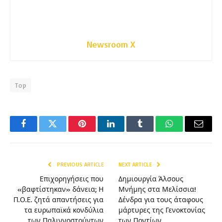
Newsroom X
Top
Facebook
Twitter
Pinterest
LinkedIn
Tumblr
WhatsApp
Email
PREVIOUS ARTICLE
NEXT ARTICLE
Επιχορηγήσεις που
Δημιουργία Άλσους
«βαφτίστηκαν» δάνεια; Η
Μνήμης στα Μελίσσια!
Π.Ο.Ε. ζητά απαντήσεις για
Δένδρα για τους άταφους
τα ευρωπαϊκά κονδύλια
μάρτυρες της Γενοκτονίας
των Παλιννοστούντων
των Ποντίων