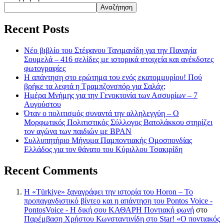
Αναζήτηση
Recent Posts
Νέο βιβλίο του Στέφανου Τανιμανίδη για την Παναγία
Σουμελά – 416 σελίδες με ιστορικά στοιχεία και ανέκδοτες
φωτογραφίες
Η απάντηση στο ερώτημα του ενός εκατομμυρίου! Πού
βρήκε τα λεφτά η Τραμπζονσπόρ για Σαλάχ;
Ημέρα Μνήμης για την Γενοκτονία των Ασσυρίων – 7
Αυγούστου
Όταν ο πολιτισμός συναντά την αλληλεγγύη – Ο
Μορφωτικός Πολιτιστικός Σύλλογος Βατολάκκου στηρίζει
τον αγώνα των παιδιών με BPAN
Συλλυπητήριο Μήνυμα Παμποντιακής Ομοσπονδίας
Ελλάδος για τον θάνατο του Κύριλλου Τσακιρίδη
Recent Comments
Η «Türkiye» ξαναγράφει την ιστορία του Horon – Το
προπαγανδιστικό βίντεο και η απάντηση του Pontos Voice -
PontosVoice - H δική σου ΚΑΘΑΡΗ Ποντιακή φωνή
στο
Παρέμβαση Χρήστου Κωνσταντινίδη στο Star! «Ο ποντιακός