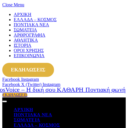
Close Menu
ΑΡΧΙΚΗ
ΕΛΛΑΔΑ – ΚΟΣΜΟΣ
ΠΟΝΤΙΑΚΑ ΝΕΑ
ΣΩΜΑΤΕΙΑ
ΑΡΘΡΟΓΡΑΦΙΑ
ΑΘΛΗΤΙΚΑ
ΙΣΤΟΡΙΑ
ΟΡΟΙ ΧΡΗΣΗΣ
ΕΠΙΚΟΙΝΩΝΙΑ
ΕΚΔΗΛΩΣΕΙΣ
Facebook
Instagram
Facebook
X (Twitter)
Instagram
ΕΚΔΗΛΩΣΕΙΣ
ΑΡΧΙΚΗ
ΠΟΝΤΙΑΚΑ ΝΕΑ
ΣΩΜΑΤΕΙΑ
ΕΛΛΑΔΑ – ΚΟΣΜΟΣ