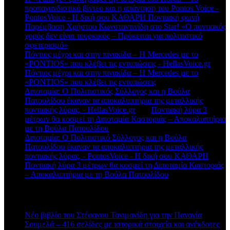
προπαγανδιστικό βίντεο και η απάντηση του Pontos Voice -
PontosVoice - H δική σου ΚΑΘΑΡΗ Ποντιακή φωνή
στο
Παρέμβαση Χρήστου Κωνσταντινίδη στο Star! «Ο ποντιακός
χορός δεν είναι τουρκικός – Πρόκειται για πολιτιστικό
σφετερισμό»
Πόντιος μέχρι και στην πινακίδα – Η Mercedes με το
«PONTIOS» που κλέβει τις εντυπώσεις - HellasVoice.gr
στο
Πόντιος μέχρι και στην πινακίδα – Η Mercedes με το
«PONTIOS» που κλέβει τις εντυπώσεις
Διποταμία: Ο Πολιτιστικός Σύλλογος και η Βούλα
Πατουλίδου έκαναν τα αποκαλυπτήρια της μεταλλικής
ποντιακής λύρας. - HellasVoice.gr
στο
Ποντιακή λύρα 3
μέτρων θα κοσμεί τη Διποταμία Καστοριάς – Αποκαλυπτήρια
με τη Βούλα Πατουλίδου
Διποταμία: Ο Πολιτιστικό Σύλλογος και η Βούλα
Πατουλίδου έκαναν τα αποκαλυπτήρια της μεταλλικής
ποντιακής λύρας. - PontosVoice - H δική σου ΚΑΘΑΡΗ
στο
Ποντιακή λύρα 3 μέτρων θα κοσμεί τη Διποταμία Καστοριάς
– Αποκαλυπτήρια με τη Βούλα Πατουλίδου
Πρόσφατα άρθρα
Νέο βιβλίο του Στέφανου Τανιμανίδη για την Παναγία
Σουμελά – 416 σελίδες με ιστορικά στοιχεία και ανέκδοτες