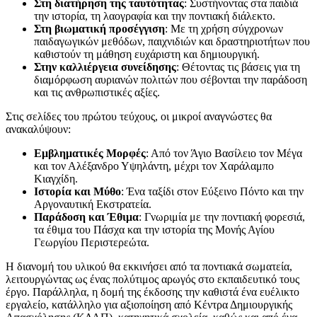
Στη διατήρηση της ταυτότητας
: Συστήνοντας στα παιδιά
την ιστορία, τη λαογραφία και την ποντιακή διάλεκτο.
Στη βιωματική προσέγγιση
: Με τη χρήση σύγχρονων
παιδαγωγικών μεθόδων, παιχνιδιών και δραστηριοτήτων που
καθιστούν τη μάθηση ευχάριστη και δημιουργική.
Στην καλλιέργεια συνείδησης
: Θέτοντας τις βάσεις για τη
διαμόρφωση αυριανών πολιτών που σέβονται την παράδοση
και τις ανθρωπιστικές αξίες.
Στις σελίδες του πρώτου τεύχους, οι μικροί αναγνώστες θα
ανακαλύψουν:
Εμβληματικές Μορφές
: Από τον Άγιο Βασίλειο τον Μέγα
και τον Αλέξανδρο Υψηλάντη, μέχρι τον Χαράλαμπο
Κιαγχίδη.
Ιστορία και Μύθο
: Ένα ταξίδι στον Εύξεινο Πόντο και την
Αργοναυτική Εκστρατεία.
Παράδοση και Έθιμα
: Γνωριμία με την ποντιακή φορεσιά,
τα έθιμα του Πάσχα και την ιστορία της Μονής Αγίου
Γεωργίου Περιστερεώτα.
Η διανομή του υλικού θα εκκινήσει από τα ποντιακά σωματεία,
λειτουργώντας ως ένας πολύτιμος αρωγός στο εκπαιδευτικό τους
έργο. Παράλληλα, η δομή της έκδοσης την καθιστά ένα ευέλικτο
εργαλείο, κατάλληλο για αξιοποίηση από Κέντρα Δημιουργικής