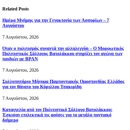
Related
Posts
Ημέρα Μνήμης για την Γενοκτονία των Ασσυρίων – 7
Αυγούστου
7 Αυγούστου, 2026
Όταν ο πολιτισμός συναντά την αλληλεγγύη – Ο Μορφωτικός
Πολιτιστικός Σύλλογος Βατολάκκου στηρίζει τον αγώνα των
παιδιών με BPAN
7 Αυγούστου, 2026
Συλλυπητήριο Μήνυμα Παμποντιακής Ομοσπονδίας Ελλάδος
για τον θάνατο του Κύριλλου Τσακιρίδη
7 Αυγούστου, 2026
Καταγγελία από τον Πολιτιστικό Σύλλογο Βατολάκκου:
Έσκισαν επιλεκτικά τις αφίσες για το μεγάλο ποντιακό
διήμερο