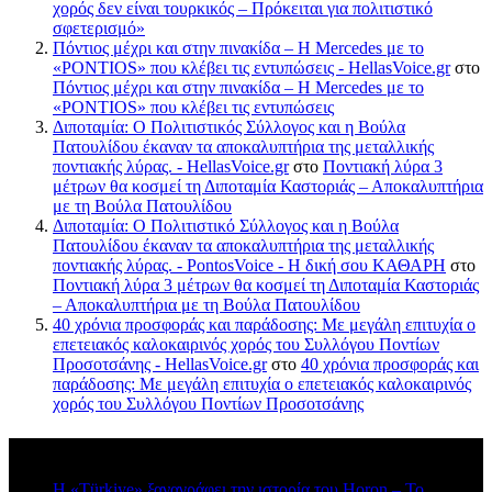
χορός δεν είναι τουρκικός – Πρόκειται για πολιτιστικό
σφετερισμό»
Πόντιος μέχρι και στην πινακίδα – Η Mercedes με το
«PONTIOS» που κλέβει τις εντυπώσεις - HellasVoice.gr
στο
Πόντιος μέχρι και στην πινακίδα – Η Mercedes με το
«PONTIOS» που κλέβει τις εντυπώσεις
Διποταμία: Ο Πολιτιστικός Σύλλογος και η Βούλα
Πατουλίδου έκαναν τα αποκαλυπτήρια της μεταλλικής
ποντιακής λύρας. - HellasVoice.gr
στο
Ποντιακή λύρα 3
μέτρων θα κοσμεί τη Διποταμία Καστοριάς – Αποκαλυπτήρια
με τη Βούλα Πατουλίδου
Διποταμία: Ο Πολιτιστικό Σύλλογος και η Βούλα
Πατουλίδου έκαναν τα αποκαλυπτήρια της μεταλλικής
ποντιακής λύρας. - PontosVoice - H δική σου ΚΑΘΑΡΗ
στο
Ποντιακή λύρα 3 μέτρων θα κοσμεί τη Διποταμία Καστοριάς
– Αποκαλυπτήρια με τη Βούλα Πατουλίδου
40 χρόνια προσφοράς και παράδοσης: Με μεγάλη επιτυχία ο
επετειακός καλοκαιρινός χορός του Συλλόγου Ποντίων
Προσοτσάνης - HellasVoice.gr
στο
40 χρόνια προσφοράς και
παράδοσης: Με μεγάλη επιτυχία ο επετειακός καλοκαιρινός
χορός του Συλλόγου Ποντίων Προσοτσάνης
Πρόσφατα σχόλια
Η «Türkiye» ξαναγράφει την ιστορία του Horon – Το