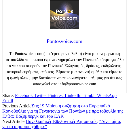
Pontosvoice.com
Το Pontosvoice.com (…τ’εμέτερον η λαλία) είναι μια ενημερωτική
ιστοσελίδα που σκοπό έχει να ενημερώνει τον Ποντιακό κόσμο για όλα
τα νέα που αφορούν τον Ποντιακό Ελληνισμό , δράσεις, εκδηλώσεις,
ιστορικά ευρήματα, απόψεις. Είμαστε μια ανοιχτή ομάδα και είμαστε
η φωνή όλων , μην διστάσετε να επικοινωνήσετε μαζί μας για ότι σας
απασχολεί στο info@pontosvoice.com
Share.
Facebook
Twitter
Pinterest
LinkedIn
Tumblr
WhatsApp
Email
Previous Article
Στις 19 Μαΐου η συζήτηση στο Ευρωπαϊκό
Κοινοβούλιο για τη Γενοκτονία των Ποντίων με πρωτοβουλία της
Ελίζας Βόζεμπεργκ και του ΕΛΚ
Next Article
Πανελλαδικές Εθελοντικές Αιμοδοσίες “Δίνω αίμα,
για το αίμα που χάθηκε”