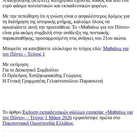
Απασχόλησης (ΚΔΑΠ), κατηχητικά σχολεία, καθώς και από ένα
ευρύ φάσμα πολιτιστικών και εκπαιδευτικών φορέων.
Με την πεποίθηση ότι η γνώση είναι ο ασφαλέστερος δρόμος για
τη διατήρηση της ιστορικής μνήμης, καλούμε όλους να
αγκαλιάσετε αυτή την προσπάθεια. Το «Μαθαίνω για τον Πόντο»
είναι μία ακόμη συμβολή στην ανάδειξη της ποντιακής
παρακαταθήκης, προσαρμοσμένη στις ανάγκες του 21ου αιώνα.
Μπορείτε να κατεβάσετε ολόκληρο το τεύχος εδώ:
Μαθαίνω για
τον Πόντο – Τεύχος 1
Με εκτίμηση
Για το Διοικητικό Συμβούλιο
Ο Πρόεδρος Χατζηκυριακίδης Γεώργιος
Η Γενική Γραμματέας Γελαστοπούλου Παρασκευή
Το άρθρο
Έκδοση εκπαιδευτικών φύλλων εργασίας «Μαθαίνω για
τον Πόντο» – Τεύχος 1 Μάιος 2026
εμφανίστηκε πρώτα στο
Παμποντιακή Ομοσπονδία Ελλάδος
.