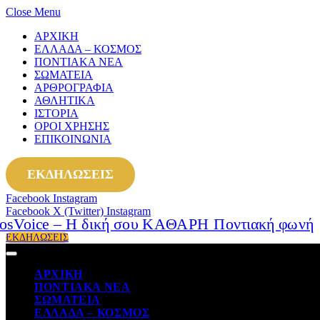
Close Menu
ΑΡΧΙΚΗ
ΕΛΛΑΔΑ – ΚΟΣΜΟΣ
ΠΟΝΤΙΑΚΑ ΝΕΑ
ΣΩΜΑΤΕΙΑ
ΑΡΘΡΟΓΡΑΦΙΑ
ΑΘΛΗΤΙΚΑ
ΙΣΤΟΡΙΑ
ΟΡΟΙ ΧΡΗΣΗΣ
ΕΠΙΚΟΙΝΩΝΙΑ
ΕΚΔΗΛΩΣΕΙΣ
Facebook
Instagram
Facebook
X (Twitter)
Instagram
ΕΚΔΗΛΩΣΕΙΣ
ΑΡΧΙΚΗ
ΠΟΝΤΙΑΚΑ ΝΕΑ
ΣΩΜΑΤΕΙΑ
ΕΛΛΑΔΑ – ΚΟΣΜΟΣ