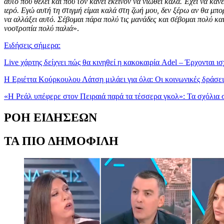
αυτό που θέλει και που τον κάνει εκείνον να νιώθει καλά. Έχει να κάν
ιερό. Εγώ αυτή τη στιγμή είμαι καλά στη ζωή μου, δεν ξέρω αν θα μπ
να αλλάξει αυτό. Σέβομαι πάρα πολύ τις μανάδες και σέβομαι πολύ και 
νοοτροπία πολύ παλιά
».
Ειδήσεις
σήμερα
:
Live χάρτης δείχνει πώς θα κινηθεί η κακοκαιρία Adel – Έρχονται ισ
Η Εριέττα Κούρκουλου Λάτση μιλάει για όλα: Οι κοινωνικές δράσεις
«Η Ρεάλ υπέφερε στον Πειραιά παρά τα τέσσερα γκολ»: Τα σχόλια 
ΡΟΗ ΕΙΔΗΣΕΩΝ
ΤΑ ΠΙΟ ΔΗΜΟΦΙΛΗ