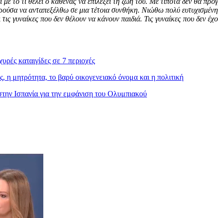
ει με το τι θέλει ο καθένας να επιλέξει τη ζωή του. Με τίποτα δεν θα πρ
ορούσα να ανταπεξέλθω σε μια τέτοια συνθήκη. Νιώθω πολύ ευτυχισμένη 
τις γυναίκες που δεν θέλουν να κάνουν παιδιά. Τις γυναίκες που δεν έχο
χυρές καταιγίδες σε 7 περιοχές
, η μητρότητα, το βαρύ οικογενειακό όνομα και η πολιτική
στην Ισπανία για την εμφάνιση του Ολυμπιακού