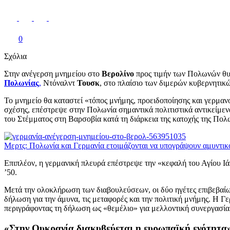
0
Σχόλια
Στην ανέγερση μνημείου στο
Βερολίνο
προς τιμήν των Πολωνών θυ
Πολωνίας
,
Ντόναλντ
Τουσκ
, στο πλαίσιο των διμερών κυβερνητι
Το μνημείο θα καταστεί «τόπος μνήμης, προειδοποίησης και γερμαν
σχέσης, επέστρεψε στην Πολωνία σημαντικά πολιτιστικά αντικείμεν
του Στέμματος στη Βαρσοβία κατά τη διάρκεια της κατοχής της Πο
Μερτς: Πολωνία και Γερμανία ετοιμάζονται να υπογράψουν αμυντι
Επιπλέον, η γερμανική πλευρά επέστρεψε την «κεφαλή του Αγίου 
’50.
Μετά την ολοκλήρωση των διαβουλεύσεων, οι δύο ηγέτες επιβεβαίωσ
δήλωση για την άμυνα, τις μεταφορές και την πολιτική μνήμης. Η Γ
περιγράφοντας τη δήλωση ως «θεμέλιο» για μελλοντική συνεργασί
«Στην Ουκρανία διακυβεύεται η ευρωπαϊκή ενότητα