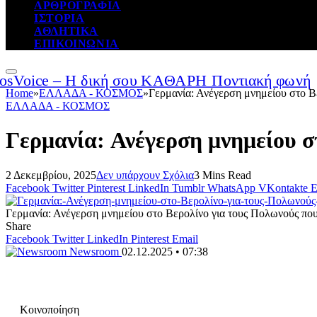
ΑΡΘΡΟΓΡΑΦΙΑ
ΙΣΤΟΡΙΑ
ΑΘΛΗΤΙΚΑ
ΕΠΙΚΟΙΝΩΝΙΑ
Home
»
ΕΛΛΑΔΑ - ΚΟΣΜΟΣ
»
Γερμανία: Ανέγερση μνημείου στο Β
ΕΛΛΑΔΑ - ΚΟΣΜΟΣ
Γερμανία: Ανέγερση μνημείου σ
2 Δεκεμβρίου, 2025
Δεν υπάρχουν Σχόλια
3 Mins Read
Facebook
Twitter
Pinterest
LinkedIn
Tumblr
WhatsApp
VKontakte
E
Γερμανία: Ανέγερση μνημείου στο Βερολίνο για τους Πολωνούς πο
Share
Facebook
Twitter
LinkedIn
Pinterest
Email
Newsroom
02.12.2025 • 07:38
Κοινοποίηση