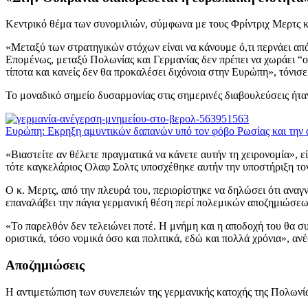
Κεντρικό θέμα των συνομιλιών, σύμφωνα με τους Φρίντριχ Μερτς κα
«Μεταξύ των στρατηγικών στόχων είναι να κάνουμε ό,τι περνάει από
Επομένως, μεταξύ Πολωνίας και Γερμανίας δεν πρέπει να χωράει “ού
τίποτα και κανείς δεν θα προκαλέσει διχόνοια στην Ευρώπη», τόνισε
Το μοναδικό σημείο δυσαρμονίας στις σημερινές διαβουλεύσεις ήτ
Ευρώπη: Eκρηξη αμυντικών δαπανών υπό τον φόβο Ρωσίας και την
«Βιαστείτε αν θέλετε πραγματικά να κάνετε αυτήν τη χειρονομία», ε
τότε καγκελάριος Ολαφ Σολτς υποσχέθηκε αυτήν την υποστήριξη το
Ο κ. Μερτς, από την πλευρά του, περιορίστηκε να δηλώσει ότι αναγ
επαναλάβει την πάγια γερμανική θέση περί πολεμικών αποζημιώσεω
«Το παρελθόν δεν τελειώνει ποτέ. Η μνήμη και η αποδοχή του θα σ
οριστικά, τόσο νομικά όσο και πολιτικά, εδώ και πολλά χρόνια», αν
Αποζημιώσεις
Η αντιμετώπιση των συνεπειών της γερμανικής κατοχής της Πολωνία