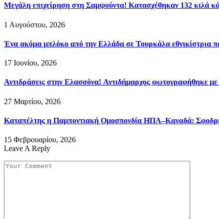
Μεγάλη επιχείρηση στη Σαμψούντα! Κατασχέθηκαν 132 κιλά κά
1 Αυγούστου, 2026
Ένα ακόμα μπλόκο από την Ελλάδα σε Τουρκάλα εθνικίστρια πο
17 Ιουνίου, 2026
Αντιδράσεις στην Ελασσόνα! Αντιδήμαρχος φωτογραφήθηκε με
27 Μαρτίου, 2026
Καταπέλτης η Παμποντιακή Ομοσπονδία ΗΠΑ–Καναδά: Σφοδρή ε
15 Φεβρουαρίου, 2026
Leave A Reply