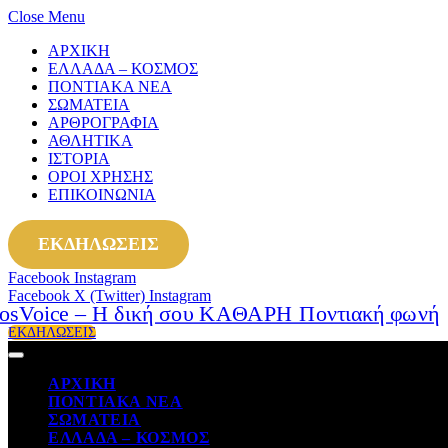
Close Menu
ΑΡΧΙΚΗ
ΕΛΛΑΔΑ – ΚΟΣΜΟΣ
ΠΟΝΤΙΑΚΑ ΝΕΑ
ΣΩΜΑΤΕΙΑ
ΑΡΘΡΟΓΡΑΦΙΑ
ΑΘΛΗΤΙΚΑ
ΙΣΤΟΡΙΑ
ΟΡΟΙ ΧΡΗΣΗΣ
ΕΠΙΚΟΙΝΩΝΙΑ
ΕΚΔΗΛΩΣΕΙΣ
Facebook
Instagram
Facebook
X (Twitter)
Instagram
ΕΚΔΗΛΩΣΕΙΣ
ΑΡΧΙΚΗ
ΠΟΝΤΙΑΚΑ ΝΕΑ
ΣΩΜΑΤΕΙΑ
ΕΛΛΑΔΑ – ΚΟΣΜΟΣ