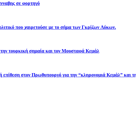
νναβης σε φορτηγό
λιτικό που χαιρετούσε με το σήμα των Γκρίζων Λύκων.
 την τουρκική σημαία και τον Μουσταφά Κεμάλ
πίθεση στον Πρωθυπουργό για την “κληρονομιά Κεμάλ” και τη