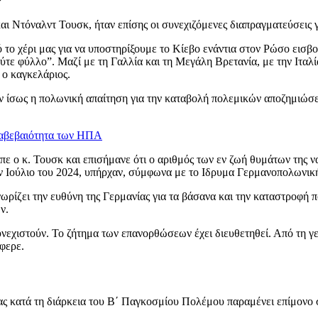
ι Ντόναλντ Τουσκ, ήταν επίσης οι συνεχιζόμενες διαπραγματεύσεις 
 το χέρι μας για να υποστηρίξουμε το Κίεβο ενάντια στον Ρώσο εισβ
τε φύλλο”. Μαζί με τη Γαλλία και τη Μεγάλη Βρετανία, με την Ιταλί
 ο καγκελάριος.
αν ίσως η πολωνική απαίτηση για την καταβολή πολεμικών αποζημιώσ
 αβεβαιότητα των ΗΠΑ
ίπε ο κ. Τουσκ και επισήμανε ότι ο αριθμός των εν ζωή θυμάτων της 
ν Ιούλιο του 2024, υπήρχαν, σύμφωνα με το Ιδρυμα Γερμανοπολωνικ
νωρίζει την ευθύνη της Γερμανίας για τα βάσανα και την καταστροφή
ν.
υνεχιστούν. Το ζήτημα των επανορθώσεων έχει διευθετηθεί. Από τη γ
έφερε.
ς κατά τη διάρκεια του Β΄ Παγκοσμίου Πολέμου παραμένει επίμονο σ