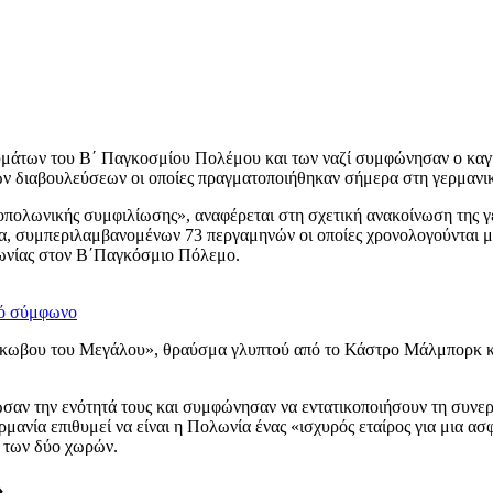
μάτων του Β΄ Παγκοσμίου Πολέμου και των ναζί συμφώνησαν ο καγ
κών διαβουλεύσεων οι οποίες πραγματοποιήθηκαν σήμερα στη γερμαν
οπολωνικής συμφιλίωσης», αναφέρεται στη σχετική ανακοίνωση της γε
α, συμπεριλαμβανομένων 73 περγαμηνών οι οποίες χρονολογούνται μετ
λωνίας στον Β΄Παγκόσμιο Πόλεμο.
κό σύμφωνο
Ιάκωβου του Μεγάλου», θραύσμα γλυπτού από το Κάστρο Μάλμπορκ κον
αν την ενότητά τους και συμφώνησαν να εντατικοποιήσουν τη συνεργ
ερμανία επιθυμεί να είναι η Πολωνία ένας «ισχυρός εταίρος για μια 
α των δύο χωρών.
»