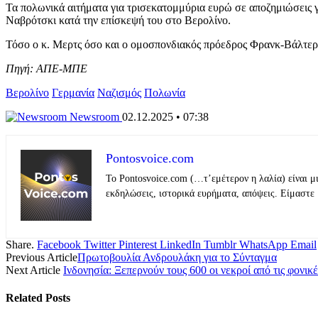
Τα πολωνικά αιτήματα για τρισεκατομμύρια ευρώ σε αποζημιώσεις γ
Ναβρότσκι κατά την επίσκεψή του στο Βερολίνο.
Τόσο ο κ. Μερτς όσο και ο ομοσπονδιακός πρόεδρος Φρανκ-Βάλτερ 
Πηγή: ΑΠΕ-ΜΠΕ
Βερολίνο
Γερμανία
Ναζισμός
Πολωνία
Newsroom
02.12.2025 • 07:38
Pontosvoice.com
Το Pontosvoice.com (…τ’εμέτερον η λαλία) είναι μ
εκδηλώσεις, ιστορικά ευρήματα, απόψεις. Είμαστε 
Share.
Facebook
Twitter
Pinterest
LinkedIn
Tumblr
WhatsApp
Email
Previous Article
Πρωτοβουλία Ανδρουλάκη για το Σύνταγμα
Next Article
Ινδονησία: Ξεπερνούν τους 600 οι νεκροί από τις φονι
Related
Posts