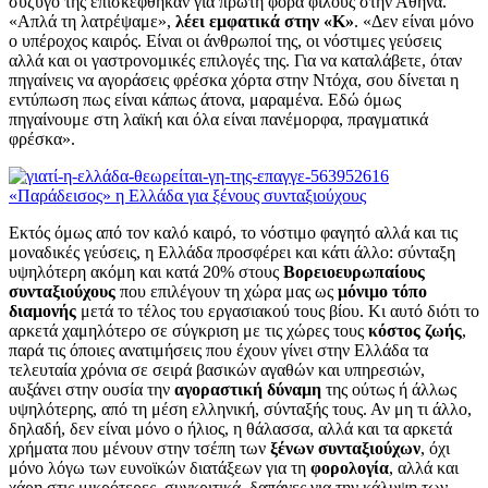
σύζυγό της επισκέφθηκαν για πρώτη φορά φίλους στην Αθήνα.
«Απλά τη λατρέψαμε»,
λέει εμφατικά στην «Κ»
. «Δεν είναι μόνο
ο υπέροχος καιρός. Είναι οι άνθρωποί της, οι νόστιμες γεύσεις
αλλά και οι γαστρονομικές επιλογές της. Για να καταλάβετε, όταν
πηγαίνεις να αγοράσεις φρέσκα χόρτα στην Ντόχα, σου δίνεται η
εντύπωση πως είναι κάπως άτονα, μαραμένα. Εδώ όμως
πηγαίνουμε στη λαϊκή και όλα είναι πανέμορφα, πραγματικά
φρέσκα».
«Παράδεισος» η Ελλάδα για ξένους συνταξιούχους
Εκτός όμως από τον καλό καιρό, το νόστιμο φαγητό αλλά και τις
μοναδικές γεύσεις, η Ελλάδα προσφέρει και κάτι άλλο: σύνταξη
υψηλότερη ακόμη και κατά 20% στους
Βορειοευρωπαίους
συνταξιούχους
που επιλέγουν τη χώρα μας ως
μόνιμο τόπο
διαμονής
μετά το τέλος του εργασιακού τους βίου. Κι αυτό διότι το
αρκετά χαμηλότερο σε σύγκριση με τις χώρες τους
κόστος ζωής
,
παρά τις όποιες ανατιμήσεις που έχουν γίνει στην Ελλάδα τα
τελευταία χρόνια σε σειρά βασικών αγαθών και υπηρεσιών,
αυξάνει στην ουσία την
αγοραστική δύναμη
της ούτως ή άλλως
υψηλότερης, από τη μέση ελληνική, σύνταξής τους. Αν μη τι άλλο,
δηλαδή, δεν είναι μόνο ο ήλιος, η θάλασσα, αλλά και τα αρκετά
χρήματα που μένουν στην τσέπη των
ξένων συνταξιούχων
, όχι
μόνο λόγω των ευνοϊκών διατάξεων για τη
φορολογία
, αλλά και
χάρη στις μικρότερες, συγκριτικά, δαπάνες για την κάλυψη των