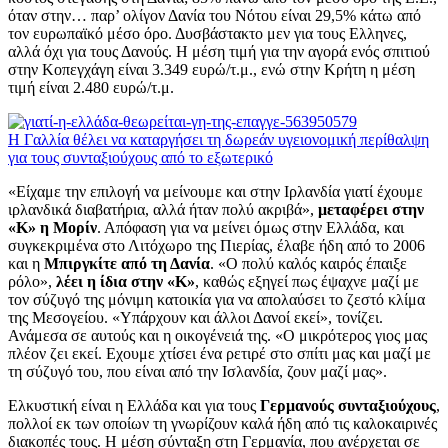
όταν στην… παρ’ ολίγον Δανία του Νότου είναι 29,5% κάτω από
τον ευρωπαϊκό μέσο όρο. Δυσβάστακτο μεν για τους Ελληνες,
αλλά όχι για τους Δανούς. Η μέση τιμή για την αγορά ενός σπιτιού
στην Κοπεγχάγη είναι 3.349 ευρώ/τ.μ., ενώ στην Κρήτη η μέση
τιμή είναι 2.480 ευρώ/τ.μ.
Η Γαλλία θέλει να καταργήσει τη δωρεάν υγειονομική περίθαλψη
για τους συνταξιούχους από το εξωτερικό
«Είχαμε την επιλογή να μείνουμε και στην Ιρλανδία γιατί έχουμε
ιρλανδικά διαβατήρια, αλλά ήταν πολύ ακριβά»,
μεταφέρει στην
«Κ» η Μορίν
. Απόφαση για να μείνει όμως στην Ελλάδα, και
συγκεκριμένα στο Λιτόχωρο της Πιερίας, έλαβε ήδη από το 2006
και η
Μπιργκίτε από τη Δανία
. «Ο πολύ καλός καιρός έπαιξε
ρόλο»,
λέει η ίδια στην «Κ»
, καθώς εξηγεί πως έψαχνε μαζί με
τον σύζυγό της μόνιμη κατοικία για να απολαύσει το ζεστό κλίμα
της Μεσογείου. «Υπάρχουν και άλλοι Δανοί εκεί», τονίζει.
Ανάμεσα σε αυτούς και η οικογένειά της. «Ο μικρότερος γιος μας
πλέον ζει εκεί. Εχουμε χτίσει ένα ρετιρέ στο σπίτι μας και μαζί με
τη σύζυγό του, που είναι από την Ισλανδία, ζουν μαζί μας».
Ελκυστική είναι η Ελλάδα και για τους
Γερμανούς συνταξιούχους
,
πολλοί εκ των οποίων τη γνωρίζουν καλά ήδη από τις καλοκαιρινές
διακοπές τους. Η μέση σύνταξη στη Γερμανία, που ανέρχεται σε