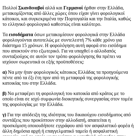
Πολλοί
Σκανδιναβοί
αλλά και
Γερμανοί
ήρθαν στην Ελλάδα,
μετακομίζοντας από άλλες χώρες όπου είχαν γίνει φορολογικοί
κάτοικοι, και συγκεκριμένα την Πορτογαλία και την Ιταλία, καθώς
το ελληνικό φορολογικό καθεστώς είναι καλύτερο.
Τα
εισοδήματα
όσων μετακομίσουν φορολογικά στην Ελλάδα
φορολογούνται αυτοτελώς με συντελεστή 7% κάθε χρόνο για
διάστημα 15 χρόνων. Η φορολόγηση αυτή αφορά στο εισόδημα
που αποκτούν στο εξωτερικό. Για να υπαχθεί ο αλλοδαπός
συνταξιούχος σε αυτόν τον τρόπο φορολόγησης θα πρέπει να
ισχύουν σωρευτικά οι εξής προϋποθέσεις:
α)
Να μην ήταν φορολογικός κάτοικος Ελλάδας τα προηγούμενα
πέντε από τα έξι έτη πριν από τη μεταφορά της φορολογικής
κατοικίας του στην Ελλάδα.
β)
Να μεταφέρει τη φορολογική του κατοικία από κράτος με το
οποίο είναι σε ισχύ συμφωνία διοικητικής συνεργασίας στον τομέα
της φορολογίας με την Ελλάδα.
γ)
Για την απόδειξη της ιδιότητας του δικαιούχου εισοδήματος από
συντάξεις που προκύπτουν στην αλλοδαπή, απαιτείται η
προσκόμιση οποιουδήποτε εγγράφου από τον ασφαλιστικό φορέα ή
άλλη δημόσια αρχή ή επαγγελματικό ταμείο ή ασφαλιστική