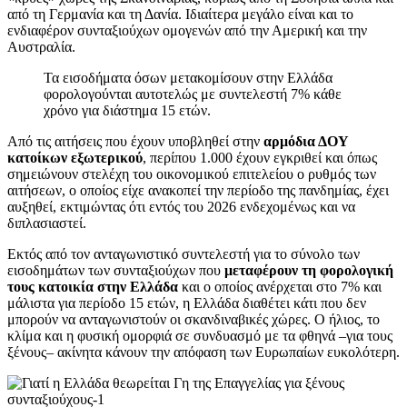
από τη Γερμανία και τη Δανία. Ιδιαίτερα μεγάλο είναι και το
ενδιαφέρον συνταξιούχων ομογενών από την Αμερική και την
Αυστραλία.
Τα εισοδήματα όσων μετακομίσουν στην Ελλάδα
φορολογούνται αυτοτελώς με συντελεστή 7% κάθε
χρόνο για διάστημα 15 ετών.
Από τις αιτήσεις που έχουν υποβληθεί στην
αρμόδια ΔΟΥ
κατοίκων εξωτερικού
, περίπου 1.000 έχουν εγκριθεί και όπως
σημειώνουν στελέχη του οικονομικού επιτελείου ο ρυθμός των
αιτήσεων, ο οποίος είχε ανακοπεί την περίοδο της πανδημίας, έχει
αυξηθεί, εκτιμώντας ότι εντός του 2026 ενδεχομένως και να
διπλασιαστεί.
Εκτός από τον ανταγωνιστικό συντελεστή για το σύνολο των
εισοδημάτων των συνταξιούχων που
μεταφέρουν τη φορολογική
τους κατοικία στην Ελλάδα
και ο οποίος ανέρχεται στο 7% και
μάλιστα για περίοδο 15 ετών, η Ελλάδα διαθέτει κάτι που δεν
μπορούν να ανταγωνιστούν οι σκανδιναβικές χώρες. Ο ήλιος, το
κλίμα και η φυσική ομορφιά σε συνδυασμό με τα φθηνά –για τους
ξένους– ακίνητα κάνουν την απόφαση των Ευρωπαίων ευκολότερη.