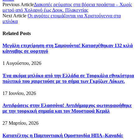
Previous Article
Διακοπές ρεύματος στα βόρεια προάστια – Χωρίς
μετρό από Χολαργό έως Δουκ. Πλακεντίας
Next Article
Οι αγρότες ετοιμάζονται για Χριστούγεννα στα
μπλόκα
Related
Posts
Μεγάλη επιχείρηση στη Σαμψούντα! Κατασχέθηκαν 132 κιλά
κάνναβης σε φορτηγό
1 Αυγούστου, 2026
Ένα ακόμα μπλόκο από την Ελλάδα σε Τουρκάλα εθνικίστρια
πολιτικό που χαιρετούσε με το σήμα των Γκρίζων Λύκων.
17 Ιουνίου, 2026
Αντιδράσεις στην Ελασσόνα! Αντιδήμαρχος φωτογραφήθηκε
με την τουρκική σημαία και τον Μουσταφά Κεμάλ
27 Μαρτίου, 2026
Καταπέλτης η Παμποντιακή Ομοσπονδία ΗΠΑ–Καναδά: