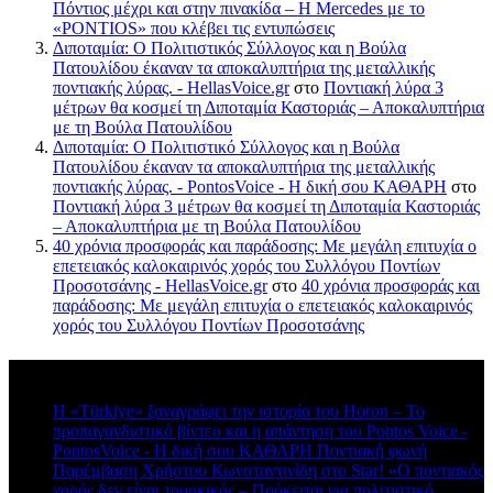
Πόντιος μέχρι και στην πινακίδα – Η Mercedes με το
«PONTIOS» που κλέβει τις εντυπώσεις
Διποταμία: Ο Πολιτιστικός Σύλλογος και η Βούλα
Πατουλίδου έκαναν τα αποκαλυπτήρια της μεταλλικής
ποντιακής λύρας. - HellasVoice.gr
στο
Ποντιακή λύρα 3
μέτρων θα κοσμεί τη Διποταμία Καστοριάς – Αποκαλυπτήρια
με τη Βούλα Πατουλίδου
Διποταμία: Ο Πολιτιστικό Σύλλογος και η Βούλα
Πατουλίδου έκαναν τα αποκαλυπτήρια της μεταλλικής
ποντιακής λύρας. - PontosVoice - H δική σου ΚΑΘΑΡΗ
στο
Ποντιακή λύρα 3 μέτρων θα κοσμεί τη Διποταμία Καστοριάς
– Αποκαλυπτήρια με τη Βούλα Πατουλίδου
40 χρόνια προσφοράς και παράδοσης: Με μεγάλη επιτυχία ο
επετειακός καλοκαιρινός χορός του Συλλόγου Ποντίων
Προσοτσάνης - HellasVoice.gr
στο
40 χρόνια προσφοράς και
παράδοσης: Με μεγάλη επιτυχία ο επετειακός καλοκαιρινός
χορός του Συλλόγου Ποντίων Προσοτσάνης
Πρόσφατα σχόλια
Η «Türkiye» ξαναγράφει την ιστορία του Horon – Το
προπαγανδιστικό βίντεο και η απάντηση του Pontos Voice -
PontosVoice - H δική σου ΚΑΘΑΡΗ Ποντιακή φωνή
στο
Παρέμβαση Χρήστου Κωνσταντινίδη στο Star! «Ο ποντιακός
χορός δεν είναι τουρκικός – Πρόκειται για πολιτιστικό