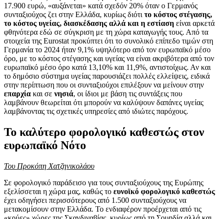
17.900 ευρώ, «αυξάνεται» κατά σχεδόν 20% όταν ο Γερμανός
συνταξιούχος ζει στην Ελλάδα, κυρίως διότι
το κόστος στέγασης,
το κόστος υγείας, διασκέδασης αλλά και η εστίαση
είναι αρκετά
φθηνότερα εδώ σε σύγκριση με τη χώρα καταγωγής τους. Από τα
στοιχεία της Eurostat προκύπτει ότι το συνολικό επίπεδο τιμών στη
Γερμανία το 2024 ήταν 9,1% υψηλότερο από τον ευρωπαϊκό μέσο
όρο, με το κόστος στέγασης και υγείας να είναι ακριβότερα από τον
ευρωπαϊκό μέσο όρο κατά 13,10% και 11,9%, αντιστοίχως. Αν και
το δημόσιο σύστημα υγείας παρουσιάζει πολλές ελλείψεις, ειδικά
στην περίπτωση που οι συνταξιούχοι επιλέξουν να μείνουν στην
επαρχία
και σε
νησιά
, οι ίδιοι με βάση τις συντάξεις που
λαμβάνουν θεωρείται ότι μπορούν να καλύψουν δαπάνες υγείας
λαμβάνοντας τις σχετικές υπηρεσίες από ιδιώτες παρόχους.
Το καλύτερο φορολογικό καθεστώς στον
ευρωπαϊκό Νότο
Του Προκόπη Χατζηνικολάου
Σε φορολογικό παράδεισο για τους συνταξιούχους της Ευρώπης
εξελίσσεται η χώρα μας, καθώς το
ευνοϊκό φορολογικό καθεστώς
έχει οδηγήσει περισσότερους από 1.500 συνταξιούχους να
μετακομίσουν στην Ελλάδα. Το ενδιαφέρον προέρχεται από τις
«κρύες» χώρες της Σκανδιναβίας, κυρίως από τη Σουηδία αλλά και