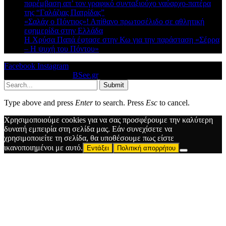
παρέμβαση απ’ τον γραφικό συνταξιούχο ναύαρχο-πατέρα
της “Γαλάζιας Πατρίδας”
«Σαλάχ ο Πόντιος»! Απίθανο πρωτοσέλιδο σε αθλητική
εφημερίδα στην Ελλάδα
Η Χρύσα Παπά έφτασε στην Κω για την παράσταση «Σέρρα
– Η ψυχή του Πόντου»
Facebook
Instagram
© 2026 Designed by
BSee.gr
.
Submit
Type above and press
Enter
to search. Press
Esc
to cancel.
Χρησιμοποιούμε cookies για να σας προσφέρουμε την καλύτερη
δυνατή εμπειρία στη σελίδα μας. Εάν συνεχίσετε να
χρησιμοποιείτε τη σελίδα, θα υποθέσουμε πως είστε
ικανοποιημένοι με αυτό.
Εντάξει
Πολιτική απορρήτου