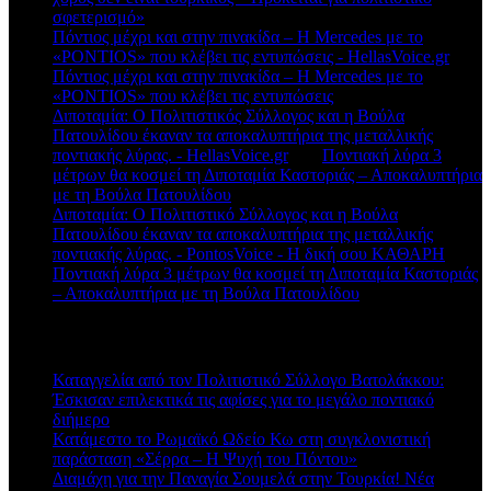
σφετερισμό»
Πόντιος μέχρι και στην πινακίδα – Η Mercedes με το
«PONTIOS» που κλέβει τις εντυπώσεις - HellasVoice.gr
στο
Πόντιος μέχρι και στην πινακίδα – Η Mercedes με το
«PONTIOS» που κλέβει τις εντυπώσεις
Διποταμία: Ο Πολιτιστικός Σύλλογος και η Βούλα
Πατουλίδου έκαναν τα αποκαλυπτήρια της μεταλλικής
ποντιακής λύρας. - HellasVoice.gr
στο
Ποντιακή λύρα 3
μέτρων θα κοσμεί τη Διποταμία Καστοριάς – Αποκαλυπτήρια
με τη Βούλα Πατουλίδου
Διποταμία: Ο Πολιτιστικό Σύλλογος και η Βούλα
Πατουλίδου έκαναν τα αποκαλυπτήρια της μεταλλικής
ποντιακής λύρας. - PontosVoice - H δική σου ΚΑΘΑΡΗ
στο
Ποντιακή λύρα 3 μέτρων θα κοσμεί τη Διποταμία Καστοριάς
– Αποκαλυπτήρια με τη Βούλα Πατουλίδου
Πρόσφατα άρθρα
Καταγγελία από τον Πολιτιστικό Σύλλογο Βατολάκκου:
Έσκισαν επιλεκτικά τις αφίσες για το μεγάλο ποντιακό
διήμερο
Κατάμεστο το Ρωμαϊκό Ωδείο Κω στη συγκλονιστική
παράσταση «Σέρρα – Η Ψυχή του Πόντου»
Διαμάχη για την Παναγία Σουμελά στην Τουρκία! Νέα