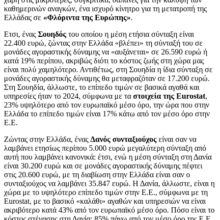
καθημερινών αναγκών, ένα ισχυρό κίνητρο για τη μετατροπή της
Ελλάδας σε
«Φλόριντα της Ευρώπης»
.
Ετσι, ένας
Σουηδός
του οποίου η μέση ετήσια σύνταξη είναι
22.400 ευρώ, ζώντας στην Ελλάδα «βλέπει» τη σύνταξή του σε
μονάδες αγοραστικής δύναμης να «αυξάνεται» σε 26.590 ευρώ ή
κατά 19% περίπου, ακριβώς διότι το κόστος ζωής στη χώρα μας
είναι πολύ χαμηλότερο. Αντιθέτως, στη Σουηδία η ίδια σύνταξη σε
μονάδες αγοραστικής δύναμης θα μεταφραζόταν σε 17.200 ευρώ.
Στη Σουηδία, άλλωστε, το επίπεδο τιμών σε βασικά αγαθά και
υπηρεσίες ήταν το 2024, σύμφωνα με τα
στοιχεία της Eurostat
,
23% υψηλότερο από τον ευρωπαϊκό μέσο όρο, την ώρα που στην
Ελλάδα το επίπεδο τιμών είναι 17% κάτω από τον μέσο όρο στην
Ε.Ε.
Ζώντας στην Ελλάδα, ένας
Δανός συνταξιούχος
είναι σαν να
λαμβάνει ετησίως περίπου 5.000 ευρώ μεγαλύτερη σύνταξη από
αυτή που λαμβάνει κανονικά: έτσι, ενώ η μέση σύνταξη στη Δανία
είναι 30.200 ευρώ και σε μονάδες αγοραστικής δύναμης πέφτει
στις 20.600 ευρώ, με τη διαβίωση στην Ελλάδα είναι σαν ο
συνταξιούχος να λαμβάνει 35.847 ευρώ. Η Δανία, άλλωστε, είναι η
χώρα με το υψηλότερο επίπεδο τιμών στην Ε.Ε., σύμφωνα με τη
Eurostat, με το βασικό «καλάθι» αγαθών και υπηρεσιών να είναι
ακριβότερο κατά 43% από τον ευρωπαϊκό μέσο όρο. Πόσο είναι το
κόστος στέγασης στη Δανία; 85% πάνω από τον μέσο όρο της Ε.Ε.,