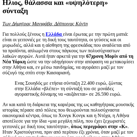
Ηλιος, θάλασσα και «υψηλότερη»
σύνταξη
Των Δήμητρας Μανιφάβα, Δέσποινας Κόντη
Για πολλούς ξένους η
Ελλάδα
είναι έρωτας με την πρώτη ματιά:
είναι οι γειτονιές με τη δική τους ταυτότητα, οι γεύσεις και οι
μυρωδιές, αλλά και η αίσθηση της φρεσκάδας που αναδύεται από
τα προϊόντα, απλωμένα στους πάγκους των πολυσύχναστων
λαϊκών αγορών. Αυτά ήταν αρκετά για την
67χρονη Μορίν από τη
Νέα Υόρκη
ώστε να την οδηγήσουν στην απόφαση να μετακομίσει
στην Αθήνα και, εν μέσω πανδημίας, να αγοράσει μαζί με τον
σύζυγό της σπίτι στην Καισαριανή.
Ενας Σουηδός με ετήσια σύνταξη 22.400 ευρώ, ζώντας
στην Ελλάδα «βλέπει» τη σύνταξή του σε μονάδες
αγοραστικής δύναμης να «αυξάνεται» σε 26.590 ευρώ.
Αν και κατά τη διάρκεια της καριέρας της ως καθηγήτριας μουσικής
ιστορίας πέρασε από πόλεις που θεωρούνται πολυσύχναστα
οικονομικά κέντρα, όπως το Χονγκ Κονγκ και η Ντόχα, η Αθήνα
αποτέλεσε για την ίδια «μια μεγάλη πόλη, που έχει ξεχωριστές
γειτονιές με δική τους ταυτότητα»,
όπως περιγράφει στην «Κ»
.
Ηταν Χριστούγεννα, πριν από περίπου έξι χρόνια, όταν μαζί με τον