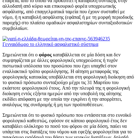
εταιρεία, από το οποίο να προκύπτει η καταβολή σύνταξης στην
αλλοδαπή από κύριο και επικουρικό φορέα υποχρεωτικής
ασφάλισης, από επαγγελματικά ταμεία που έχουν συσταθεί με
νόμο, ή η καταβολή ασφάλισης (εφάπαξ ή με τη μορφή περιοδικής
παροχής) στο πλαίσιο ομαδικών ασφαλιστηρίων συνταξιοδοτικών
συμβολαίων.
Γενναιόδωρο το ελληνικό ασφαλιστικό σύστημα
Σημειώνεται ότι ο
φόρος
καταβάλλεται σε μία δόση και δεν
συμψηφίζεται με άλλες φορολογικές υποχρεώσεις ή τυχόν
πιστωτικά υπόλοιπα του προσώπου που έχει υπαχθεί στον
εναλλακτικό τρόπο φορολόγησης. Η αίτηση μεταφοράς της
φορολογικής κατοικίας υποβάλλεται στη φορολογική διοίκηση από
το φυσικό πρόσωπο συνταξιούχο μέχρι τις 31 Μαρτίου του
εκάστοτε φορολογικού έτους. Από την πλευρά της η φορολογική
διοίκηση εντός εξήντα ημερών από την υποβολή της αίτησης
εκδίδει απόφαση με την οποία την εγκρίνει ή την απορρίπτει,
αναλόγως της συνδρομής ή μη των προϋποθέσεων.
Σημειώνεται ότι το φυσικό πρόσωπο που εντάσσεται στο ευνοϊκό
φορολογικό καθεστώς, εφόσον σε κάποιο φορολογικό έτος δεν
καταβάλει ολόκληρο το ποσό του φόρου σε μία δόση, παύει να
υπάγεται στις διατάξεις του νόμου και εφεξής φορολογείται για το
παγκόσμιο εισόδημά του βάσει των γενικών διατάξεων, δηλαδή