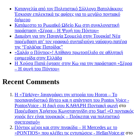
Καταγγελία από τον Πολιτιστικό Σύλλογο Βατολάκκου:
Έσκισαν επιλεκτικά τις αφίσες για το μεγάλο ποντιακό
διήμερο
Κατάμεστο το Ρωμαϊκό Ωδείο Κω στη συγκλονιστική
παράσταση «Σέρρα – Η Ψυχή του Πόντου»
Διαμάχη για την Παναγία Σουμελά στην Τουρκία! Νέα
παρέμβαση απ’ τον γραφικό συνταξιούχο ναύαρχο-πατέρα
της “Γαλάζιας Πατρίδας”
«Σαλάχ ο Πόντιος»! Απίθανο πρωτοσέλιδο σε αθλητική
εφημερίδα στην Ελλάδα
Η Χρύσα Παπά έφτασε στην Κω για την παράσταση «Σέρρα
– Η ψυχή του Πόντου»
Recent Comments
Η «Türkiye» ξαναγράφει την ιστορία του Horon – Το
προπαγανδιστικό βίντεο και η απάντηση του Pontos Voice -
PontosVoice - H δική σου ΚΑΘΑΡΗ Ποντιακή φωνή
στο
Παρέμβαση Χρήστου Κωνσταντινίδη στο Star! «Ο ποντιακός
χορός δεν είναι τουρκικός – Πρόκειται για πολιτιστικό
σφετερισμό»
Πόντιος μέχρι και στην πινακίδα – Η Mercedes με το
«PONTIOS» που κλέβει τις εντυπώσεις - HellasVoice.gr
στο