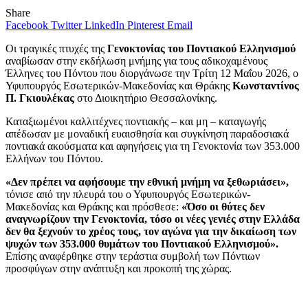
Share
Facebook
Twitter
LinkedIn
Pinterest
Email
Οι τραγικές πτυχές της
Γενοκτονίας του Ποντιακού Ελληνισμού
αναβίωσαν στην εκδήλωση μνήμης για τους αδικοχαμένους
Έλληνες του Πόντου που διοργάνωσε την Τρίτη 12 Μαΐου 2026, ο
Υφυπουργός Εσωτερικών-Μακεδονίας και Θράκης
Κωνσταντίνος
Π. Γκιουλέκας
στο Διοικητήριο Θεσσαλονίκης.
Καταξιωμένοι καλλιτέχνες ποντιακής – και μη – καταγωγής
απέδωσαν με μοναδική ευαισθησία και συγκίνηση παραδοσιακά
ποντιακά ακούσματα και αφηγήσεις για τη Γενοκτονία των 353.000
Ελλήνων του Πόντου.
«Δεν πρέπει να αφήσουμε την εθνική μνήμη να ξεθωριάσει»,
τόνισε από την πλευρά του ο Υφυπουργός Εσωτερικών-
Μακεδονίας και Θράκης και πρόσθεσε:
«Όσο οι θύτες δεν
αναγνωρίζουν την Γενοκτονία, τόσο οι νέες γενιές στην Ελλάδα
δεν θα ξεχνούν το χρέος τους, τον αγώνα για την δικαίωση των
ψυχών των 353.000 θυμάτων του Ποντιακού Ελληνισμού».
Επίσης αναφέρθηκε στην τεράστια συμβολή των Πόντιων
προσφύγων στην ανάπτυξη και προκοπή της χώρας.