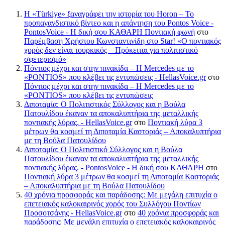
Η «Türkiye» ξαναγράφει την ιστορία του Horon – Το
προπαγανδιστικό βίντεο και η απάντηση του Pontos Voice -
PontosVoice - H δική σου ΚΑΘΑΡΗ Ποντιακή φωνή
στο
Παρέμβαση Χρήστου Κωνσταντινίδη στο Star! «Ο ποντιακός
χορός δεν είναι τουρκικός – Πρόκειται για πολιτιστικό
σφετερισμό»
Πόντιος μέχρι και στην πινακίδα – Η Mercedes με το
«PONTIOS» που κλέβει τις εντυπώσεις - HellasVoice.gr
στο
Πόντιος μέχρι και στην πινακίδα – Η Mercedes με το
«PONTIOS» που κλέβει τις εντυπώσεις
Διποταμία: Ο Πολιτιστικός Σύλλογος και η Βούλα
Πατουλίδου έκαναν τα αποκαλυπτήρια της μεταλλικής
ποντιακής λύρας. - HellasVoice.gr
στο
Ποντιακή λύρα 3
μέτρων θα κοσμεί τη Διποταμία Καστοριάς – Αποκαλυπτήρια
με τη Βούλα Πατουλίδου
Διποταμία: Ο Πολιτιστικό Σύλλογος και η Βούλα
Πατουλίδου έκαναν τα αποκαλυπτήρια της μεταλλικής
ποντιακής λύρας. - PontosVoice - H δική σου ΚΑΘΑΡΗ
στο
Ποντιακή λύρα 3 μέτρων θα κοσμεί τη Διποταμία Καστοριάς
– Αποκαλυπτήρια με τη Βούλα Πατουλίδου
40 χρόνια προσφοράς και παράδοσης: Με μεγάλη επιτυχία ο
επετειακός καλοκαιρινός χορός του Συλλόγου Ποντίων
Προσοτσάνης - HellasVoice.gr
στο
40 χρόνια προσφοράς και
παράδοσης: Με μεγάλη επιτυχία ο επετειακός καλοκαιρινός