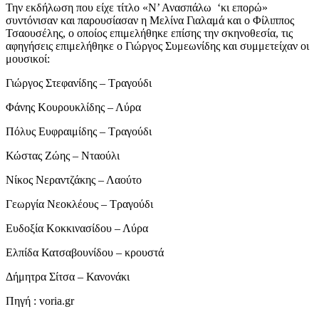
Την εκδήλωση που είχε τίτλο «Ν’ Ανασπάλω ‘κι επορώ»
συντόνισαν και παρουσίασαν η Μελίνα Γιαλαμά και ο Φίλιππος
Τσαουσέλης, ο οποίος επιμελήθηκε επίσης την σκηνοθεσία, τις
αφηγήσεις επιμελήθηκε ο Γιώργος Συμεωνίδης και συμμετείχαν οι
μουσικοί:
Γιώργος Στεφανίδης – Τραγούδι
Φάνης Κουρουκλίδης – Λύρα
Πόλυς Ευφραιμίδης – Τραγούδι
Κώστας Ζώης – Νταούλι
Νίκος Νεραντζάκης – Λαούτο
Γεωργία Νεοκλέους – Τραγούδι
Ευδοξία Κοκκινασίδου – Λύρα
Ελπίδα Κατσαβουνίδου – κρουστά
Δήμητρα Σίτσα – Κανονάκι
Πηγή : voria.gr