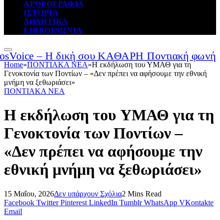
ΑΡΘΡΟΓΡΑΦΙΑ
ΙΣΤΟΡΙΑ
ΑΘΛΗΤΙΚΑ
ΕΠΙΚΟΙΝΩΝΙΑ
Home
»
ΠΟΝΤΙΑΚΑ ΝΕΑ
»
Η εκδήλωση του ΥΜΑΘ για τη
Γενοκτονία των Ποντίων – «Δεν πρέπει να αφήσουμε την εθνική
μνήμη να ξεθωριάσει»
ΠΟΝΤΙΑΚΑ ΝΕΑ
Η εκδήλωση του ΥΜΑΘ για τη
Γενοκτονία των Ποντίων –
«Δεν πρέπει να αφήσουμε την
εθνική μνήμη να ξεθωριάσει»
15 Μαΐου, 2026
Δεν υπάρχουν Σχόλια
2 Mins Read
Facebook
Twitter
Pinterest
LinkedIn
Tumblr
WhatsApp
VKontakte
Email