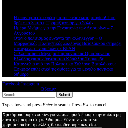
Πρόσφατα άρθρα
Η απάντηση στο ερώτημα του ενός εκατομμυρίου! Πού
βρήκε τα λεφτά η Τραμπζονσπόρ για Σαλάχ;
Ημέρα Μνήμης για την Γενοκτονία των Ασσυρίων – 7
Αυγούστου
Όταν ο πολιτισμός συναντά την αλληλεγγύη – Ο
Μορφωτικός Πολιτιστικός Σύλλογος Βατολάκκου στηρίζει
τον αγώνα των παιδιών με BPAN
Συλλυπητήριο Μήνυμα Παμποντιακής Ομοσπονδίας
Ελλάδος για τον θάνατο του Κύριλλου Τσακιρίδη
Καταγγελία από τον Πολιτιστικό Σύλλογο Βατολάκκου:
Έσκισαν επιλεκτικά τις αφίσες για το μεγάλο ποντιακό
διήμερο
Facebook
Instagram
© 2026 Designed by
BSee.gr
.
Submit
Type above and press
Enter
to search. Press
Esc
to cancel.
Χρησιμοποιούμε cookies για να σας προσφέρουμε την καλύτερη
δυνατή εμπειρία στη σελίδα μας. Εάν συνεχίσετε να
χρησιμοποιείτε τη σελίδα, θα υποθέσουμε πως είστε