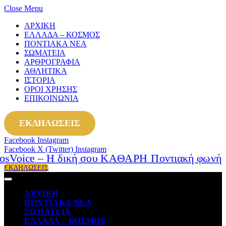
Close Menu
ΑΡΧΙΚΗ
ΕΛΛΑΔΑ – ΚΟΣΜΟΣ
ΠΟΝΤΙΑΚΑ ΝΕΑ
ΣΩΜΑΤΕΙΑ
ΑΡΘΡΟΓΡΑΦΙΑ
ΑΘΛΗΤΙΚΑ
ΙΣΤΟΡΙΑ
ΟΡΟΙ ΧΡΗΣΗΣ
ΕΠΙΚΟΙΝΩΝΙΑ
ΕΚΔΗΛΩΣΕΙΣ
Facebook
Instagram
Facebook
X (Twitter)
Instagram
ΕΚΔΗΛΩΣΕΙΣ
ΑΡΧΙΚΗ
ΠΟΝΤΙΑΚΑ ΝΕΑ
ΣΩΜΑΤΕΙΑ
ΕΛΛΑΔΑ – ΚΟΣΜΟΣ