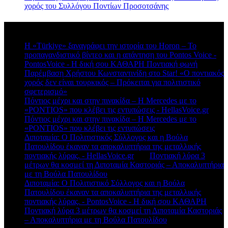
χορός του Συλλόγου Ποντίων Προσοτσάνης
Πρόσφατα σχόλια
Η «Türkiye» ξαναγράφει την ιστορία του Horon – Το
προπαγανδιστικό βίντεο και η απάντηση του Pontos Voice -
PontosVoice - H δική σου ΚΑΘΑΡΗ Ποντιακή φωνή
στο
Παρέμβαση Χρήστου Κωνσταντινίδη στο Star! «Ο ποντιακός
χορός δεν είναι τουρκικός – Πρόκειται για πολιτιστικό
σφετερισμό»
Πόντιος μέχρι και στην πινακίδα – Η Mercedes με το
«PONTIOS» που κλέβει τις εντυπώσεις - HellasVoice.gr
στο
Πόντιος μέχρι και στην πινακίδα – Η Mercedes με το
«PONTIOS» που κλέβει τις εντυπώσεις
Διποταμία: Ο Πολιτιστικός Σύλλογος και η Βούλα
Πατουλίδου έκαναν τα αποκαλυπτήρια της μεταλλικής
ποντιακής λύρας. - HellasVoice.gr
στο
Ποντιακή λύρα 3
μέτρων θα κοσμεί τη Διποταμία Καστοριάς – Αποκαλυπτήρια
με τη Βούλα Πατουλίδου
Διποταμία: Ο Πολιτιστικό Σύλλογος και η Βούλα
Πατουλίδου έκαναν τα αποκαλυπτήρια της μεταλλικής
ποντιακής λύρας. - PontosVoice - H δική σου ΚΑΘΑΡΗ
στο
Ποντιακή λύρα 3 μέτρων θα κοσμεί τη Διποταμία Καστοριάς
– Αποκαλυπτήρια με τη Βούλα Πατουλίδου