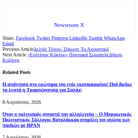
Newsroom X
Share.
Facebook
Twitter
Pinterest
LinkedIn
Tumblr
WhatsApp
Email
Previous Article
Δελτίο Τύπου- Σήκωσε Το Ακουστικό
Next Article
«Ευξείνιος Κύκλος» Ποντιακά Σωματεία Δήμου
Κοζάνης
Related
Posts
Η απάντηση στο ερώτημα του ενός εκατομμυρίου! Πού βρήκε
τα λεφτά η Τραμπζονσπόρ για Σαλάχ;
8 Αυγούστου, 2026
Όταν ο πολιτισμός συναντά την αλληλεγγύη – Ο Μορφωτικός
Πολιτιστικός Σύλλογος Βατολάκκου στηρίζει τον αγώνα των
παιδιών με BPAN
7 Αυγούστου, 2026