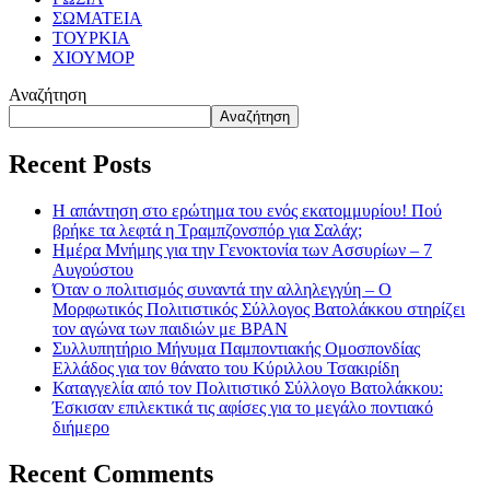
ΣΩΜΑΤΕΙΑ
ΤΟΥΡΚΙΑ
ΧΙΟΥΜΟΡ
Αναζήτηση
Αναζήτηση
Recent Posts
Η απάντηση στο ερώτημα του ενός εκατομμυρίου! Πού
βρήκε τα λεφτά η Τραμπζονσπόρ για Σαλάχ;
Ημέρα Μνήμης για την Γενοκτονία των Ασσυρίων – 7
Αυγούστου
Όταν ο πολιτισμός συναντά την αλληλεγγύη – Ο
Μορφωτικός Πολιτιστικός Σύλλογος Βατολάκκου στηρίζει
τον αγώνα των παιδιών με BPAN
Συλλυπητήριο Μήνυμα Παμποντιακής Ομοσπονδίας
Ελλάδος για τον θάνατο του Κύριλλου Τσακιρίδη
Καταγγελία από τον Πολιτιστικό Σύλλογο Βατολάκκου:
Έσκισαν επιλεκτικά τις αφίσες για το μεγάλο ποντιακό
διήμερο
Recent Comments