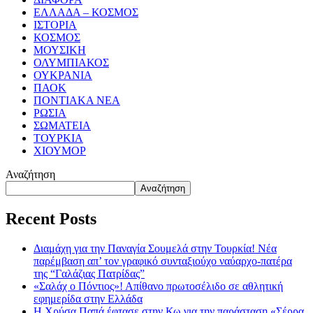
ΕΛΛΑΔΑ – ΚΟΣΜΟΣ
ΙΣΤΟΡΙΑ
ΚΟΣΜΟΣ
ΜΟΥΣΙΚΗ
ΟΛΥΜΠΙΑΚΟΣ
ΟΥΚΡΑΝΙΑ
ΠΑΟΚ
ΠΟΝΤΙΑΚΑ ΝΕΑ
ΡΩΣΙΑ
ΣΩΜΑΤΕΙΑ
ΤΟΥΡΚΙΑ
ΧΙΟΥΜΟΡ
Αναζήτηση
Αναζήτηση
Recent Posts
Διαμάχη για την Παναγία Σουμελά στην Τουρκία! Νέα
παρέμβαση απ’ τον γραφικό συνταξιούχο ναύαρχο-πατέρα
της “Γαλάζιας Πατρίδας”
«Σαλάχ ο Πόντιος»! Απίθανο πρωτοσέλιδο σε αθλητική
εφημερίδα στην Ελλάδα
Η Χρύσα Παπά έφτασε στην Κω για την παράσταση «Σέρρα