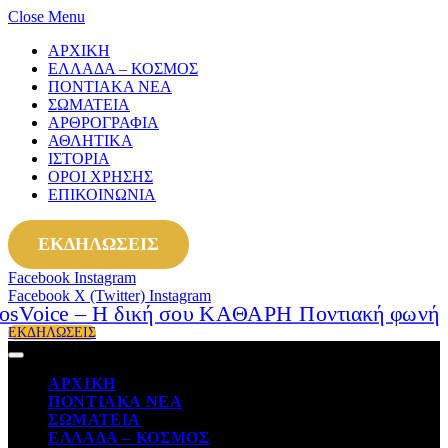
Close Menu
ΑΡΧΙΚΗ
ΕΛΛΑΔΑ – ΚΟΣΜΟΣ
ΠΟΝΤΙΑΚΑ ΝΕΑ
ΣΩΜΑΤΕΙΑ
ΑΡΘΡΟΓΡΑΦΙΑ
ΑΘΛΗΤΙΚΑ
ΙΣΤΟΡΙΑ
ΟΡΟΙ ΧΡΗΣΗΣ
ΕΠΙΚΟΙΝΩΝΙΑ
ΕΚΔΗΛΩΣΕΙΣ
Facebook
Instagram
Facebook
X (Twitter)
Instagram
ΕΚΔΗΛΩΣΕΙΣ
ΑΡΧΙΚΗ
ΠΟΝΤΙΑΚΑ ΝΕΑ
ΣΩΜΑΤΕΙΑ
ΕΛΛΑΔΑ – ΚΟΣΜΟΣ