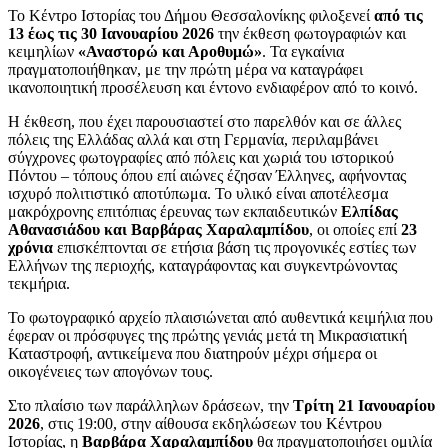
Το Κέντρο Ιστορίας του Δήμου Θεσσαλονίκης φιλοξενεί
από τις
13 έως τις 30 Ιανουαρίου 2026
την έκθεση φωτογραφιών και
κειμηλίων
«Αναστορώ και Αροθυμώ»
. Τα εγκαίνια
πραγματοποιήθηκαν, με την πρώτη μέρα να καταγράφει
ικανοποιητική προσέλευση και έντονο ενδιαφέρον από το κοινό.
Η έκθεση, που έχει παρουσιαστεί στο παρελθόν και σε άλλες
πόλεις της Ελλάδας αλλά και στη Γερμανία, περιλαμβάνει
σύγχρονες φωτογραφίες από πόλεις και χωριά του ιστορικού
Πόντου – τόπους όπου επί αιώνες έζησαν Έλληνες, αφήνοντας
ισχυρό πολιτιστικό αποτύπωμα. Το υλικό είναι αποτέλεσμα
μακρόχρονης επιτόπιας έρευνας των εκπαιδευτικών
Ελπίδας
Αθανασιάδου και Βαρβάρας Χαραλαμπίδου
, οι οποίες επί
23
χρόνια
επισκέπτονται σε ετήσια βάση τις προγονικές εστίες των
Ελλήνων της περιοχής, καταγράφοντας και συγκεντρώνοντας
τεκμήρια.
Το φωτογραφικό αρχείο πλαισιώνεται από αυθεντικά κειμήλια που
έφεραν οι πρόσφυγες της πρώτης γενιάς μετά τη Μικρασιατική
Καταστροφή, αντικείμενα που διατηρούν μέχρι σήμερα οι
οικογένειες των απογόνων τους.
Στο πλαίσιο των παράλληλων δράσεων, την
Τρίτη 21 Ιανουαρίου
2026
, στις 19:00, στην αίθουσα εκδηλώσεων του Κέντρου
Ιστορίας, η
Βαρβάρα Χαραλαμπίδου
θα πραγματοποιήσει ομιλία