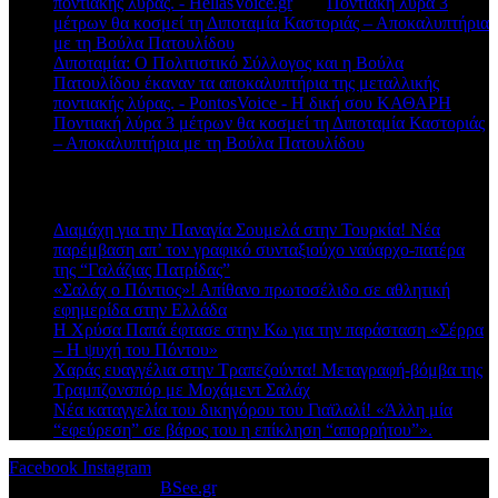
ποντιακής λύρας. - HellasVoice.gr
στο
Ποντιακή λύρα 3
μέτρων θα κοσμεί τη Διποταμία Καστοριάς – Αποκαλυπτήρια
με τη Βούλα Πατουλίδου
Διποταμία: Ο Πολιτιστικό Σύλλογος και η Βούλα
Πατουλίδου έκαναν τα αποκαλυπτήρια της μεταλλικής
ποντιακής λύρας. - PontosVoice - H δική σου ΚΑΘΑΡΗ
στο
Ποντιακή λύρα 3 μέτρων θα κοσμεί τη Διποταμία Καστοριάς
– Αποκαλυπτήρια με τη Βούλα Πατουλίδου
Πρόσφατα άρθρα
Διαμάχη για την Παναγία Σουμελά στην Τουρκία! Νέα
παρέμβαση απ’ τον γραφικό συνταξιούχο ναύαρχο-πατέρα
της “Γαλάζιας Πατρίδας”
«Σαλάχ ο Πόντιος»! Απίθανο πρωτοσέλιδο σε αθλητική
εφημερίδα στην Ελλάδα
Η Χρύσα Παπά έφτασε στην Κω για την παράσταση «Σέρρα
– Η ψυχή του Πόντου»
Χαράς ευαγγέλια στην Τραπεζούντα! Μεταγραφή-βόμβα της
Τραμπζονσπόρ με Μοχάμεντ Σαλάχ
Νέα καταγγελία του δικηγόρου του Γιαϊλαλί! «Άλλη μία
“εφεύρεση” σε βάρος του η επίκληση “απορρήτου”».
Facebook
Instagram
© 2026 Designed by
BSee.gr
.