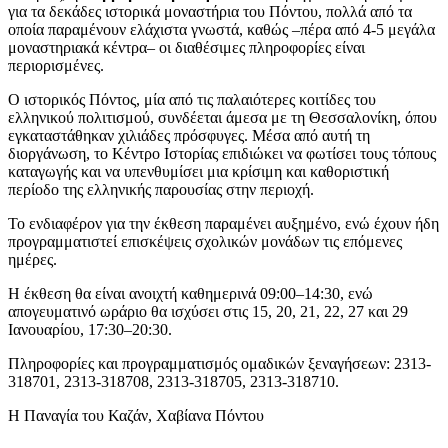
για τα δεκάδες ιστορικά μοναστήρια του Πόντου, πολλά από τα
οποία παραμένουν ελάχιστα γνωστά, καθώς –πέρα από 4-5 μεγάλα
μοναστηριακά κέντρα– οι διαθέσιμες πληροφορίες είναι
περιορισμένες.
Ο ιστορικός Πόντος, μία από τις παλαιότερες κοιτίδες του
ελληνικού πολιτισμού, συνδέεται άμεσα με τη Θεσσαλονίκη, όπου
εγκαταστάθηκαν χιλιάδες πρόσφυγες. Μέσα από αυτή τη
διοργάνωση, το Κέντρο Ιστορίας επιδιώκει να φωτίσει τους τόπους
καταγωγής και να υπενθυμίσει μια κρίσιμη και καθοριστική
περίοδο της ελληνικής παρουσίας στην περιοχή.
Το ενδιαφέρον για την έκθεση παραμένει αυξημένο, ενώ έχουν ήδη
προγραμματιστεί επισκέψεις σχολικών μονάδων τις επόμενες
ημέρες.
Η έκθεση θα είναι ανοιχτή καθημερινά 09:00–14:30, ενώ
απογευματινό ωράριο θα ισχύσει στις 15, 20, 21, 22, 27 και 29
Ιανουαρίου, 17:30–20:30.
Πληροφορίες και προγραμματισμός ομαδικών ξεναγήσεων: 2313-
318701, 2313-318708, 2313-318705, 2313-318710.
Η Παναγία του Καζάν, Χαβίανα Πόντου