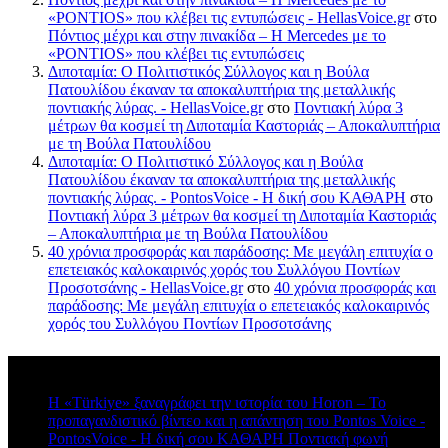
«PONTIOS» που κλέβει τις εντυπώσεις - HellasVoice.gr
στο
Πόντιος μέχρι και στην πινακίδα – Η Mercedes με το
«PONTIOS» που κλέβει τις εντυπώσεις
Διποταμία: Ο Πολιτιστικός Σύλλογος και η Βούλα
Πατουλίδου έκαναν τα αποκαλυπτήρια της μεταλλικής
ποντιακής λύρας. - HellasVoice.gr
στο
Ποντιακή λύρα 3
μέτρων θα κοσμεί τη Διποταμία Καστοριάς – Αποκαλυπτήρια
με τη Βούλα Πατουλίδου
Διποταμία: Ο Πολιτιστικό Σύλλογος και η Βούλα
Πατουλίδου έκαναν τα αποκαλυπτήρια της μεταλλικής
ποντιακής λύρας. - PontosVoice - H δική σου ΚΑΘΑΡΗ
στο
Ποντιακή λύρα 3 μέτρων θα κοσμεί τη Διποταμία Καστοριάς
– Αποκαλυπτήρια με τη Βούλα Πατουλίδου
40 χρόνια προσφοράς και παράδοσης: Με μεγάλη επιτυχία ο
επετειακός καλοκαιρινός χορός του Συλλόγου Ποντίων
Προσοτσάνης - HellasVoice.gr
στο
40 χρόνια προσφοράς και
παράδοσης: Με μεγάλη επιτυχία ο επετειακός καλοκαιρινός
χορός του Συλλόγου Ποντίων Προσοτσάνης
Πρόσφατα σχόλια
Η «Türkiye» ξαναγράφει την ιστορία του Horon – Το
προπαγανδιστικό βίντεο και η απάντηση του Pontos Voice -
PontosVoice - H δική σου ΚΑΘΑΡΗ Ποντιακή φωνή
στο