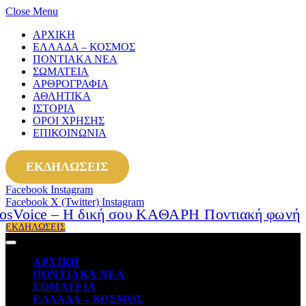
Close Menu
ΑΡΧΙΚΗ
ΕΛΛΑΔΑ – ΚΟΣΜΟΣ
ΠΟΝΤΙΑΚΑ ΝΕΑ
ΣΩΜΑΤΕΙΑ
ΑΡΘΡΟΓΡΑΦΙΑ
ΑΘΛΗΤΙΚΑ
ΙΣΤΟΡΙΑ
ΟΡΟΙ ΧΡΗΣΗΣ
ΕΠΙΚΟΙΝΩΝΙΑ
ΕΚΔΗΛΩΣΕΙΣ
Facebook
Instagram
Facebook
X (Twitter)
Instagram
ΕΚΔΗΛΩΣΕΙΣ
ΑΡΧΙΚΗ
ΠΟΝΤΙΑΚΑ ΝΕΑ
ΣΩΜΑΤΕΙΑ
ΕΛΛΑΔΑ – ΚΟΣΜΟΣ