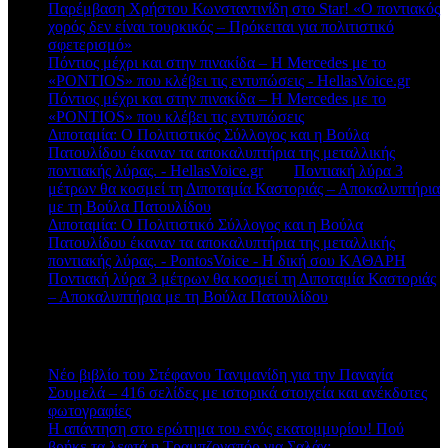
Παρέμβαση Χρήστου Κωνσταντινίδη στο Star! «Ο ποντιακός
χορός δεν είναι τουρκικός – Πρόκειται για πολιτιστικό
σφετερισμό»
Πόντιος μέχρι και στην πινακίδα – Η Mercedes με το
«PONTIOS» που κλέβει τις εντυπώσεις - HellasVoice.gr
στο
Πόντιος μέχρι και στην πινακίδα – Η Mercedes με το
«PONTIOS» που κλέβει τις εντυπώσεις
Διποταμία: Ο Πολιτιστικός Σύλλογος και η Βούλα
Πατουλίδου έκαναν τα αποκαλυπτήρια της μεταλλικής
ποντιακής λύρας. - HellasVoice.gr
στο
Ποντιακή λύρα 3
μέτρων θα κοσμεί τη Διποταμία Καστοριάς – Αποκαλυπτήρια
με τη Βούλα Πατουλίδου
Διποταμία: Ο Πολιτιστικό Σύλλογος και η Βούλα
Πατουλίδου έκαναν τα αποκαλυπτήρια της μεταλλικής
ποντιακής λύρας. - PontosVoice - H δική σου ΚΑΘΑΡΗ
στο
Ποντιακή λύρα 3 μέτρων θα κοσμεί τη Διποταμία Καστοριάς
– Αποκαλυπτήρια με τη Βούλα Πατουλίδου
Πρόσφατα άρθρα
Νέο βιβλίο του Στέφανου Τανιμανίδη για την Παναγία
Σουμελά – 416 σελίδες με ιστορικά στοιχεία και ανέκδοτες
φωτογραφίες
Η απάντηση στο ερώτημα του ενός εκατομμυρίου! Πού
βρήκε τα λεφτά η Τραμπζονσπόρ για Σαλάχ;