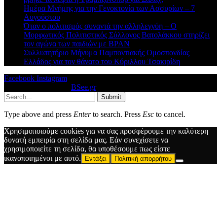
Ημέρα Μνήμης για την Γενοκτονία των Ασσυρίων – 7
Αυγούστου
Όταν ο πολιτισμός συναντά την αλληλεγγύη – Ο
Μορφωτικός Πολιτιστικός Σύλλογος Βατολάκκου στηρίζει
τον αγώνα των παιδιών με BPAN
Συλλυπητήριο Μήνυμα Παμποντιακής Ομοσπονδίας
Ελλάδος για τον θάνατο του Κύριλλου Τσακιρίδη
Facebook
Instagram
© 2026 Designed by
BSee.gr
.
Submit
Type above and press
Enter
to search. Press
Esc
to cancel.
Χρησιμοποιούμε cookies για να σας προσφέρουμε την καλύτερη
δυνατή εμπειρία στη σελίδα μας. Εάν συνεχίσετε να
χρησιμοποιείτε τη σελίδα, θα υποθέσουμε πως είστε
ικανοποιημένοι με αυτό.
Εντάξει
Πολιτική απορρήτου