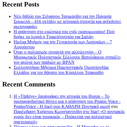
Recent Posts
Νέο βιβλίο του Στέφανου Τανιμανίδη για την Παναγία
Σουμελά – 416 σελίδες με ιστορικά στοιχεία και ανέκδοτες
φωτογραφίες
Η απάντηση στο ερώτημα του ενός εκατομμυρίου! Πού
βρήκε τα λεφτά η Τραμπζονσπόρ για Σαλάχ;
Ημέρα Μνήμης για την Γενοκτονία των Ασσυρίων – 7
Αυγούστου
Όταν ο πολιτισμός συναντά την αλληλεγγύη – Ο
Μορφωτικός Πολιτιστικός Σύλλογος Βατολάκκου στηρίζει
τον αγώνα των παιδιών με BPAN
Συλλυπητήριο Μήνυμα Παμποντιακής Ομοσπονδίας
Ελλάδος για τον θάνατο του Κύριλλου Τσακιρίδη
Recent Comments
Η «Türkiye» ξαναγράφει την ιστορία του Horon – Το
προπαγανδιστικό βίντεο και η απάντηση του Pontos Voice -
PontosVoice - H δική σου ΚΑΘΑΡΗ Ποντιακή φωνή
στο
Παρέμβαση Χρήστου Κωνσταντινίδη στο Star! «Ο ποντιακός
χορός δεν είναι τουρκικός – Πρόκειται για πολιτιστικό
σφετερισμό»
Πόντιος μέχρι και στην πινακίδα – Η Mercedes με το