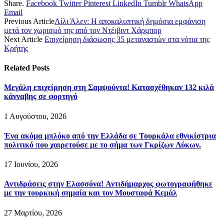
Share.
Facebook
Twitter
Pinterest
LinkedIn
Tumblr
WhatsApp
Email
Previous Article
Λίλι Άλεν: Η αποκαλυπτική δημόσια εμφάνιση
μετά τον χωρισμό της από τον Ντέιβιντ Χάρμπορ
Next Article
Επιχείρηση διάσωσης 35 μεταναστών στα νότια της
Κρήτης
Related
Posts
Μεγάλη επιχείρηση στη Σαμψούντα! Κατασχέθηκαν 132 κιλά
κάνναβης σε φορτηγό
1 Αυγούστου, 2026
Ένα ακόμα μπλόκο από την Ελλάδα σε Τουρκάλα εθνικίστρια
πολιτικό που χαιρετούσε με το σήμα των Γκρίζων Λύκων.
17 Ιουνίου, 2026
Αντιδράσεις στην Ελασσόνα! Αντιδήμαρχος φωτογραφήθηκε
με την τουρκική σημαία και τον Μουσταφά Κεμάλ
27 Μαρτίου, 2026