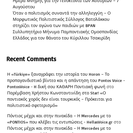
Ημέρα Μνήμης για την Γενοκτονία των Ασσυρίων – 7
Αυγούστου
Όταν ο πολιτισμός συναντά την αλληλεγγύη – Ο
Μορφωτικός Πολιτιστικός Σύλλογος Βατολάκκου
στηρίζει τον αγώνα των παιδιών με BPAN
Συλλυπητήριο Μήνυμα Παμποντιακής Ομοσπονδίας
Ελλάδος για τον θάνατο του Κύριλλου Τσακιρίδη
Recent Comments
Η «Türkiye» ξαναγράφει την ιστορία του Horon – Το
προπαγανδιστικό βίντεο και η απάντηση του Pontos Voice -
PontosVoice - H δική σου ΚΑΘΑΡΗ Ποντιακή φωνή
στο
Παρέμβαση Χρήστου Κωνσταντινίδη στο Star! «Ο
ποντιακός χορός δεν είναι τουρκικός – Πρόκειται για
πολιτιστικό σφετερισμό»
Πόντιος μέχρι και στην πινακίδα – Η Mercedes με το
«PONTIOS» που κλέβει τις εντυπώσεις - HellasVoice.gr
στο
Πόντιος μέχρι και στην πινακίδα – Η Mercedes με το