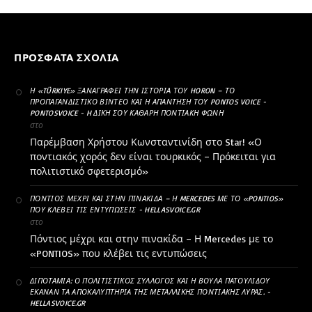
ΠΡΌΣΦΑΤΑ ΣΧΌΛΙΑ
Η «TÜRKIYE» ΞΑΝΑΓΡΆΦΕΙ ΤΗΝ ΙΣΤΟΡΊΑ ΤΟΥ HORON – ΤΟ
ΠΡΟΠΑΓΑΝΔΙΣΤΙΚΌ ΒΊΝΤΕΟ ΚΑΙ Η ΑΠΆΝΤΗΣΗ ΤΟΥ PONTOS VOICE -
PONTOSVOICE - H ΔΙΚΉ ΣΟΥ ΚΑΘΑΡΗ ΠΟΝΤΙΑΚΉ ΦΩΝΉ
στο
Παρέμβαση Χρήστου Κωνσταντινίδη στο Star! «Ο
ποντιακός χορός δεν είναι τουρκικός – Πρόκειται για
πολιτιστικό σφετερισμό»
ΠΌΝΤΙΟΣ ΜΈΧΡΙ ΚΑΙ ΣΤΗΝ ΠΙΝΑΚΊΔΑ – Η MERCEDES ΜΕ ΤΟ «PONTIOS»
ΠΟΥ ΚΛΈΒΕΙ ΤΙΣ ΕΝΤΥΠΏΣΕΙΣ - HELLASVOICE.GR
στο
Πόντιος μέχρι και στην πινακίδα – Η Mercedes με το
«PONTIOS» που κλέβει τις εντυπώσεις
ΔΙΠΟΤΑΜΊΑ: Ο ΠΟΛΙΤΙΣΤΙΚΌΣ ΣΎΛΛΟΓΟΣ ΚΑΙ Η ΒΟΎΛΑ ΠΑΤΟΥΛΊΔΟΥ
ΈΚΑΝΑΝ ΤΑ ΑΠΟΚΑΛΥΠΤΉΡΙΑ ΤΗΣ ΜΕΤΑΛΛΙΚΉΣ ΠΟΝΤΙΑΚΉΣ ΛΎΡΑΣ. -
HELLASVOICE.GR