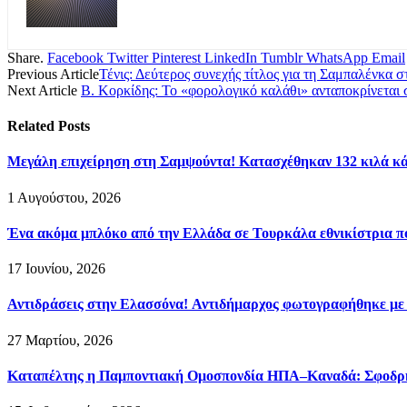
Share.
Facebook
Twitter
Pinterest
LinkedIn
Tumblr
WhatsApp
Email
Previous Article
Τένις: Δεύτερος συνεχής τίτλος για τη Σαμπαλένκα 
Next Article
Β. Κορκίδης: Το «φορολογικό καλάθι» ανταποκρίνεται 
Related
Posts
Μεγάλη επιχείρηση στη Σαμψούντα! Κατασχέθηκαν 132 κιλά κά
1 Αυγούστου, 2026
Ένα ακόμα μπλόκο από την Ελλάδα σε Τουρκάλα εθνικίστρια πο
17 Ιουνίου, 2026
Αντιδράσεις στην Ελασσόνα! Αντιδήμαρχος φωτογραφήθηκε με
27 Μαρτίου, 2026
Καταπέλτης η Παμποντιακή Ομοσπονδία ΗΠΑ–Καναδά: Σφοδρή ε