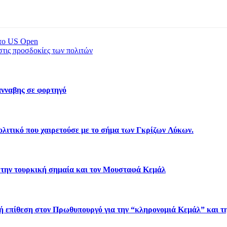
στο US Open
στις προσδοκίες των πολιτών
νναβης σε φορτηγό
λιτικό που χαιρετούσε με το σήμα των Γκρίζων Λύκων.
 την τουρκική σημαία και τον Μουσταφά Κεμάλ
πίθεση στον Πρωθυπουργό για την “κληρονομιά Κεμάλ” και τη