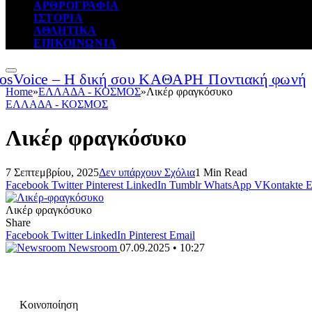
ΑΡΘΡΟΓΡΑΦΙΑ
ΙΣΤΟΡΙΑ
ΑΘΛΗΤΙΚΑ
ΕΠΙΚΟΙΝΩΝΙΑ
Home
»
ΕΛΛΑΔΑ - ΚΟΣΜΟΣ
»
Λικέρ φραγκόσυκο
ΕΛΛΑΔΑ - ΚΟΣΜΟΣ
Λικέρ φραγκόσυκο
7 Σεπτεμβρίου, 2025
Δεν υπάρχουν Σχόλια
1 Min Read
Facebook
Twitter
Pinterest
LinkedIn
Tumblr
WhatsApp
VKontakte
E
Λικέρ φραγκόσυκο
Share
Facebook
Twitter
LinkedIn
Pinterest
Email
Newsroom
07.09.2025 • 10:27
Κοινοποίηση