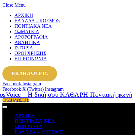
Close Menu
ΑΡΧΙΚΗ
ΕΛΛΑΔΑ – ΚΟΣΜΟΣ
ΠΟΝΤΙΑΚΑ ΝΕΑ
ΣΩΜΑΤΕΙΑ
ΑΡΘΡΟΓΡΑΦΙΑ
ΑΘΛΗΤΙΚΑ
ΙΣΤΟΡΙΑ
ΟΡΟΙ ΧΡΗΣΗΣ
ΕΠΙΚΟΙΝΩΝΙΑ
ΕΚΔΗΛΩΣΕΙΣ
Facebook
Instagram
Facebook
X (Twitter)
Instagram
ΕΚΔΗΛΩΣΕΙΣ
ΑΡΧΙΚΗ
ΠΟΝΤΙΑΚΑ ΝΕΑ
ΣΩΜΑΤΕΙΑ
ΕΛΛΑΔΑ – ΚΟΣΜΟΣ