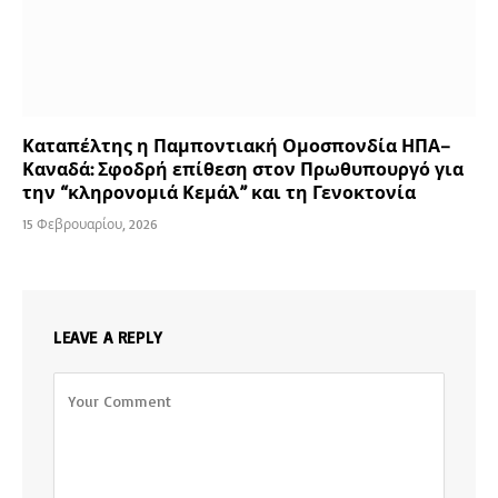
Καταπέλτης η Παμποντιακή Ομοσπονδία ΗΠΑ–
Καναδά: Σφοδρή επίθεση στον Πρωθυπουργό για
την “κληρονομιά Κεμάλ” και τη Γενοκτονία
15 Φεβρουαρίου, 2026
LEAVE A REPLY