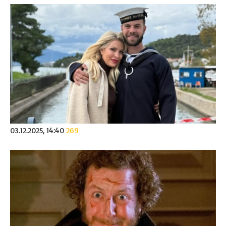
03.12.2025, 14:40
269