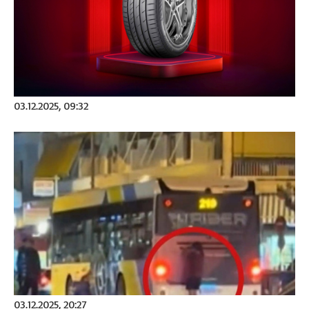
03.12.2025, 09:32
03.12.2025, 20:27