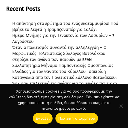
Recent Posts
Η απάντηση στο ερώτημα του ενός εκατομμυρίου! Πού
βρήκε τα λεφτά η Τραμπζονσπόρ για Σαλάχ;
Ημέρα Μνήμης για την Γενοκτονία των Ασσυρίων – 7
Αυγούστου
Όταν ο πολιτισμός συναντά την αλληλεγγύη – Ο
Μορφωτικός Πολιτιστικός Σύλλογος Βατολάκκου
στηρίζει τον αγώνα των παιδιών με BPAN
Συλλυπητήριο Μήνυμα Παμποντιακής Ομοσπονδίας
Ελλάδος για τον θάνατο του Κύριλλου Τσακιρίδη
Καταγγελία από τον Πολιτιστικό Σύλλογο Βατολάκκου:
Έσκισαν επιλεκτικά τις αφίσες για το μεγάλο ποντιακό
διήμερο
Χρησιμοποιούμε cookies για να σας προσφέρουμε την
καλύτερη δυνατή εμπειρία στη σελίδα μας. Εάν συνεχίσετε να
χρησιμοποιείτε τη σελίδα, θα υποθέσουμε πως είστε
Recent Comments
ικανοποιημένοι με αυτό.
Εντάξει
Πολιτική απορρήτου
Η «Türkiye» ξαναγράφει την ιστορία του Horon – Το