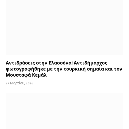
Αντιδράσεις στην Ελασσόνα! Αντιδήμαρχος
φωτογραφήθηκε με την τουρκική σημαία και τον
Μουσταφά Κεμάλ
27 Μαρτίου, 2026