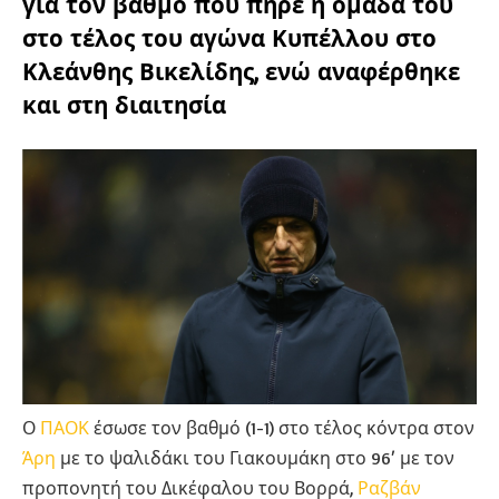
για τον βαθμό που πήρε η ομάδα του
στο τέλος του αγώνα Κυπέλλου στο
Κλεάνθης Βικελίδης, ενώ αναφέρθηκε
και στη διαιτησία
Ο
ΠΑΟΚ
έσωσε τον βαθμό (1-1) στο τέλος κόντρα στον
Άρη
με το ψαλιδάκι του Γιακουμάκη στο 96′ με τον
προπονητή του Δικέφαλου του Βορρά,
Ραζβάν