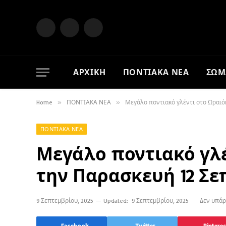
Facebook
X
Instagram
(Twitter)
ΑΡΧΙΚΗ
ΠΟΝΤΙΑΚΑ ΝΕΑ
ΣΩΜ
Home
»
ΠΟΝΤΙΑΚΑ ΝΕΑ
»
Μεγάλο ποντιακό γλέντι στο Ωραιό
ΠΟΝΤΙΑΚΑ ΝΕΑ
Μεγάλο ποντιακό γλ
την Παρασκευή 12 Σε
9 Σεπτεμβρίου, 2025
Updated:
9 Σεπτεμβρίου, 2025
Δεν υπάρ
Facebook
Twitter
Pinteres