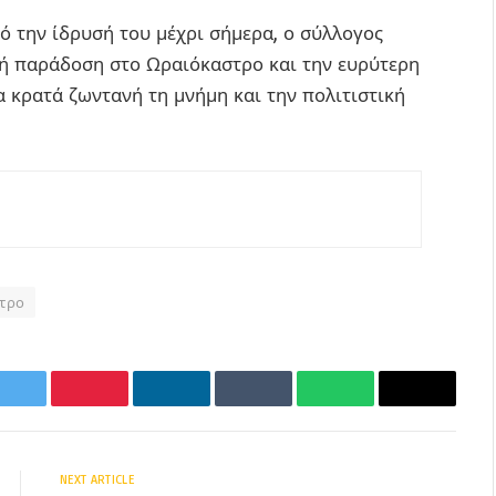
ό την ίδρυσή του μέχρι σήμερα, ο σύλλογος
κή παράδοση στο Ωραιόκαστρο και την ευρύτερη
α κρατά ζωντανή τη μνήμη και την πολιτιστική
τρο
k
Twitter
Pinterest
LinkedIn
Tumblr
WhatsApp
Email
NEXT ARTICLE