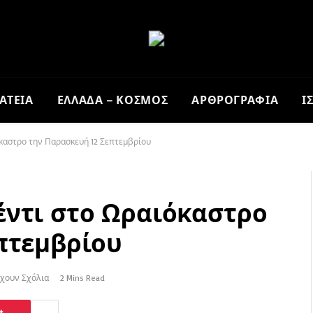
ΑΤΕΙΑ
ΕΛΛΑΔΑ – ΚΟΣΜΟΣ
ΑΡΘΡΟΓΡΑΦΙΑ
Ι
καστρο την Παρασκευή 12 Σεπτεμβρίου
έντι στο Ωραιόκαστρο
πτεμβρίου
χουν Σχόλια
2 Mins Read
t