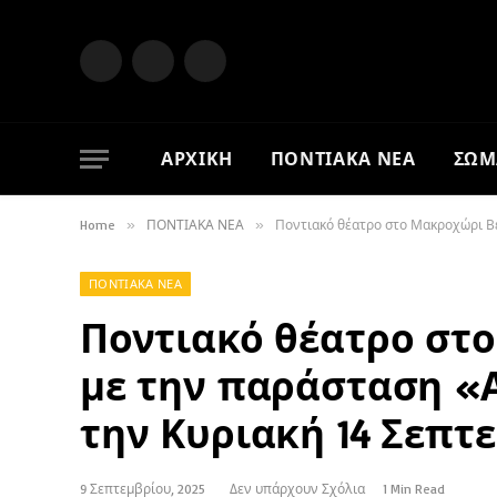
Facebook
X
Instagram
(Twitter)
ΑΡΧΙΚΗ
ΠΟΝΤΙΑΚΑ ΝΕΑ
ΣΩΜ
Home
»
ΠΟΝΤΙΑΚΑ ΝΕΑ
»
Ποντιακό θέατρο στο Μακροχώρι Βέ
ΠΟΝΤΙΑΚΑ ΝΕΑ
Ποντιακό θέατρο στ
με την παράσταση «
την Κυριακή 14 Σεπτ
9 Σεπτεμβρίου, 2025
Δεν υπάρχουν Σχόλια
1 Min Read