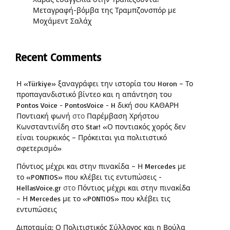
Μεταγραφή-βόμβα της Τραμπζονσπόρ με
Μοχάμεντ Σαλάχ
Recent Comments
Η «Türkiye» ξαναγράφει την ιστορία του Horon – Το
προπαγανδιστικό βίντεο και η απάντηση του
Pontos Voice - PontosVoice - H δική σου ΚΑΘΑΡΗ
Ποντιακή φωνή
στο
Παρέμβαση Χρήστου
Κωνσταντινίδη στο Star! «Ο ποντιακός χορός δεν
είναι τουρκικός – Πρόκειται για πολιτιστικό
σφετερισμό»
Πόντιος μέχρι και στην πινακίδα – Η Mercedes με
το «PONTIOS» που κλέβει τις εντυπώσεις -
HellasVoice.gr
στο
Πόντιος μέχρι και στην πινακίδα
– Η Mercedes με το «PONTIOS» που κλέβει τις
εντυπώσεις
Διποταμία: Ο Πολιτιστικός Σύλλογος και η Βούλα