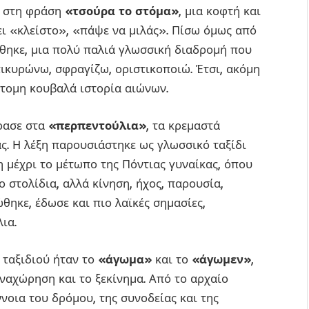
ε στη φράση
«τσούρα το στόμα»
, μια κοφτή και
ι «κλείστο», «πάψε να μιλάς». Πίσω όμως από
ήθηκε, μια πολύ παλιά γλωσσική διαδρομή που
ικυρώνω, σφραγίζω, οριστικοποιώ. Έτσι, ακόμη
ότομη κουβαλά ιστορία αιώνων.
ρασε στα
«περπεντούλια»
, τα κρεμαστά
άς. Η λέξη παρουσιάστηκε ως γλωσσικό ταξίδι
η μέχρι το μέτωπο της Πόντιας γυναίκας, όπου
 στολίδια, αλλά κίνηση, ήχος, παρουσία,
ώθηκε, έδωσε και πιο λαϊκές σημασίες,
ια.
 ταξιδιού ήταν το
«άγωμα»
και το
«άγωμεν»
,
αναχώρηση και το ξεκίνημα. Από το αρχαίο
νοια του δρόμου, της συνοδείας και της