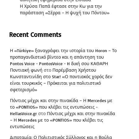
Η Χρύσα Παπά έφτασε στην Κω για την
παράσταση «Σέρρα – Η ψυχή του Πόντου»
Recent Comments
Η «Türkiye» ξαναγράφει την ιστορία του Horon – Το
προπαγανδιστικό βίντεο και η απάντηση του
Pontos Voice - PontosVoice - H δική σου ΚΑΘΑΡΗ
Ποντιακή φωνή
στο
Παρέμβαση Χρήστου
Κωνσταντινίδη στο Star! «Ο ποντιακός χορός δεν
είναι τουρκικός – Πρόκειται για πολιτιστικό
σφετερισμό»
Πόντιος μέχρι και στην πινακίδα – Η Mercedes με
το «PONTIOS» που κλέβει τις εντυπώσεις -
HellasVoice.gr
στο
Πόντιος μέχρι και στην πινακίδα
– Η Mercedes με το «PONTIOS» που κλέβει τις
εντυπώσεις
Διποταμία: Ο Πολιτιστικός Σύλλογος και η Βούλα