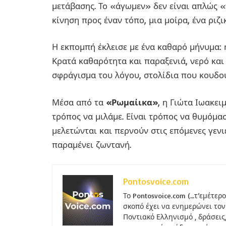
μετάβασης. Το «άγωμεν» δεν είναι απλώς «
κίνηση προς έναν τόπο, μια μοίρα, ένα ριζι
Η εκπομπή έκλεισε με ένα καθαρό μήνυμα: η
Κρατά καθαρότητα και παραξενιά, νερό και
σφράγισμα του λόγου, στολίδια που κουδο
Μέσα από τα
«Ρωμαίικα»
, η Γιώτα Ιωακει
τρόπος να μιλάμε. Είναι τρόπος να θυμόμαστ
μελετώνται και περνούν στις επόμενες γεν
παραμένει ζωντανή.
Pontosvoice.com
Το Pontosvoice.com (…τ’εμέτερ
σκοπό έχει να ενημερώνει τον
Ποντιακό Ελληνισμό , δράσεις