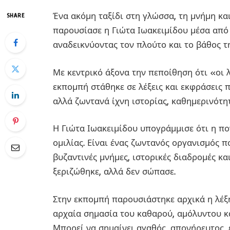
Ένα ακόμη ταξίδι στη γλώσσα, τη μνήμη κα
SHARE
παρουσίασε η Γιώτα Ιωακειμίδου μέσα απ
αναδεικνύοντας τον πλούτο και το βάθος τ
Με κεντρικό άξονα την πεποίθηση ότι «οι 
εκπομπή στάθηκε σε λέξεις και εκφράσεις
αλλά ζωντανά ίχνη ιστορίας, καθημερινότητ
Η Γιώτα Ιωακειμίδου υπογράμμισε ότι η πο
ομιλίας. Είναι ένας ζωντανός οργανισμός π
βυζαντινές μνήμες, ιστορικές διαδρομές κα
ξεριζώθηκε, αλλά δεν σώπασε.
Στην εκπομπή παρουσιάστηκε αρχικά η λέ
αρχαία σημασία του καθαρού, αμόλυντου κα
Μπορεί να σημαίνει αγαθός, απονήρευτος, ε