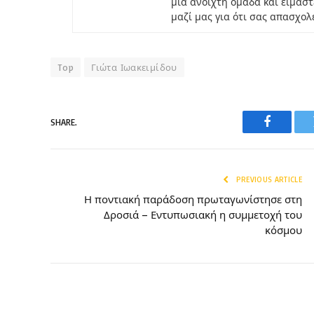
μια ανοιχτή ομάδα και είμαστ
μαζί μας για ότι σας απασχολ
Top
Γιώτα Ιωακειμίδου
SHARE.
Faceboo
PREVIOUS ARTICLE
Η ποντιακή παράδοση πρωταγωνίστησε στη
Δροσιά – Εντυπωσιακή η συμμετοχή του
κόσμου