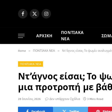
Facebook
X
Instagram
(Twitter)
ΠΟΝΤΙΑΚΑ
ΑΡΧΙΚΗ
ΣΩΜ
ΝΕΑ
Home
»
ΠΟΝΤΙΑΚΑ ΝΕΑ
»
Ντ’άγνος είσαι; Το ψωμίν αναλυγμέ
ΠΟΝΤΙΑΚΑ ΝΕΑ
Ντ’άγνος είσαι; Το 
μια προτροπή με βά
28 Ιουνίου, 2026
Δεν υπάρχουν Σχόλια
3 Mins Read
Facebook
Twitter
Pinter