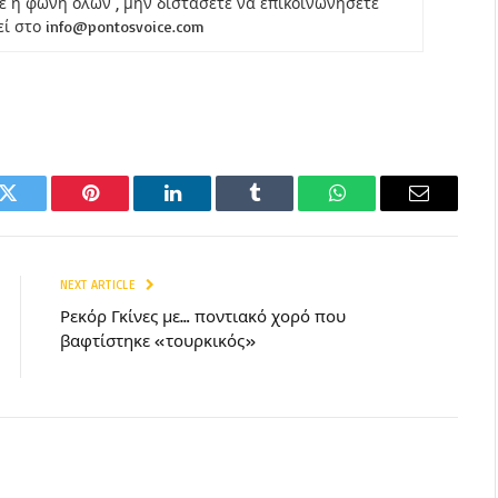
ε η φωνή όλων , μην διστάσετε να επικοινωνήσετε
εί στο info@pontosvoice.com
k
Twitter
Pinterest
LinkedIn
Tumblr
WhatsApp
Email
NEXT ARTICLE
Ρεκόρ Γκίνες με… ποντιακό χορό που
βαφτίστηκε «τουρκικός»