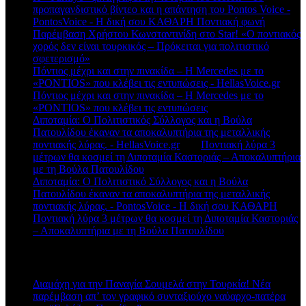
προπαγανδιστικό βίντεο και η απάντηση του Pontos Voice -
PontosVoice - H δική σου ΚΑΘΑΡΗ Ποντιακή φωνή
στο
Παρέμβαση Χρήστου Κωνσταντινίδη στο Star! «Ο ποντιακός
χορός δεν είναι τουρκικός – Πρόκειται για πολιτιστικό
σφετερισμό»
Πόντιος μέχρι και στην πινακίδα – Η Mercedes με το
«PONTIOS» που κλέβει τις εντυπώσεις - HellasVoice.gr
στο
Πόντιος μέχρι και στην πινακίδα – Η Mercedes με το
«PONTIOS» που κλέβει τις εντυπώσεις
Διποταμία: Ο Πολιτιστικός Σύλλογος και η Βούλα
Πατουλίδου έκαναν τα αποκαλυπτήρια της μεταλλικής
ποντιακής λύρας. - HellasVoice.gr
στο
Ποντιακή λύρα 3
μέτρων θα κοσμεί τη Διποταμία Καστοριάς – Αποκαλυπτήρια
με τη Βούλα Πατουλίδου
Διποταμία: Ο Πολιτιστικό Σύλλογος και η Βούλα
Πατουλίδου έκαναν τα αποκαλυπτήρια της μεταλλικής
ποντιακής λύρας. - PontosVoice - H δική σου ΚΑΘΑΡΗ
στο
Ποντιακή λύρα 3 μέτρων θα κοσμεί τη Διποταμία Καστοριάς
– Αποκαλυπτήρια με τη Βούλα Πατουλίδου
Πρόσφατα άρθρα
Διαμάχη για την Παναγία Σουμελά στην Τουρκία! Νέα
παρέμβαση απ’ τον γραφικό συνταξιούχο ναύαρχο-πατέρα