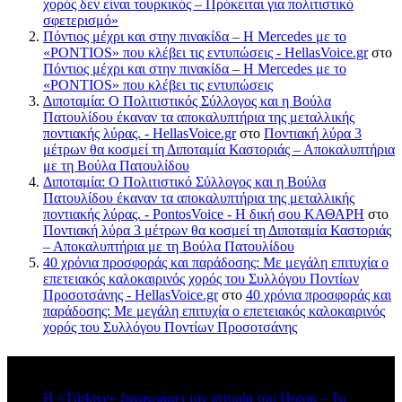
χορός δεν είναι τουρκικός – Πρόκειται για πολιτιστικό
σφετερισμό»
Πόντιος μέχρι και στην πινακίδα – Η Mercedes με το
«PONTIOS» που κλέβει τις εντυπώσεις - HellasVoice.gr
στο
Πόντιος μέχρι και στην πινακίδα – Η Mercedes με το
«PONTIOS» που κλέβει τις εντυπώσεις
Διποταμία: Ο Πολιτιστικός Σύλλογος και η Βούλα
Πατουλίδου έκαναν τα αποκαλυπτήρια της μεταλλικής
ποντιακής λύρας. - HellasVoice.gr
στο
Ποντιακή λύρα 3
μέτρων θα κοσμεί τη Διποταμία Καστοριάς – Αποκαλυπτήρια
με τη Βούλα Πατουλίδου
Διποταμία: Ο Πολιτιστικό Σύλλογος και η Βούλα
Πατουλίδου έκαναν τα αποκαλυπτήρια της μεταλλικής
ποντιακής λύρας. - PontosVoice - H δική σου ΚΑΘΑΡΗ
στο
Ποντιακή λύρα 3 μέτρων θα κοσμεί τη Διποταμία Καστοριάς
– Αποκαλυπτήρια με τη Βούλα Πατουλίδου
40 χρόνια προσφοράς και παράδοσης: Με μεγάλη επιτυχία ο
επετειακός καλοκαιρινός χορός του Συλλόγου Ποντίων
Προσοτσάνης - HellasVoice.gr
στο
40 χρόνια προσφοράς και
παράδοσης: Με μεγάλη επιτυχία ο επετειακός καλοκαιρινός
χορός του Συλλόγου Ποντίων Προσοτσάνης
Πρόσφατα σχόλια
Η «Türkiye» ξαναγράφει την ιστορία του Horon – Το