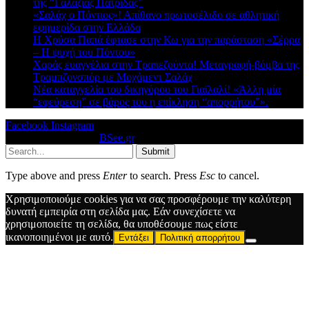
της “Γαλάζιας Πατρίδας”
«Σαλάχ ο Πόντιος»! Απίθανο πρωτοσέλιδο σε αθλητική
εφημερίδα στην Ελλάδα
Η Χρύσα Παπά έφτασε στην Κω για την παράσταση «Σέρρα
– Η ψυχή του Πόντου»
Χαράς ευαγγέλια στην Τραπεζούντα! Μεταγραφή-βόμβα της
Τραμπζονσπόρ με Μοχάμεντ Σαλάχ
Νέα καταγγελία του δικηγόρου του Γιαϊλαλί! «Άλλη μία
“εφεύρεση” σε βάρος του η επίκληση “απορρήτου”».
Facebook
Instagram
© 2026 Designed by
BSee.gr
.
Submit
Type above and press
Enter
to search. Press
Esc
to cancel.
Χρησιμοποιούμε cookies για να σας προσφέρουμε την καλύτερη
δυνατή εμπειρία στη σελίδα μας. Εάν συνεχίσετε να
χρησιμοποιείτε τη σελίδα, θα υποθέσουμε πως είστε
ικανοποιημένοι με αυτό.
Εντάξει
Πολιτική απορρήτου