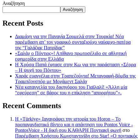
Αναζήτηση
Αναζήτηση
Recent Posts
Διαμάχη για την Παναγία Σουμελά στην Τουρκία! Νέα
παρέμβαση απ’ τον γραφικό συνταξιούχο ναύαρχο-πατέρα
της “Γαλάζιας Πατρίδας”
«Σαλάχ ο Πόντιος»! Απίθανο πρωτοσέλιδο σε αθλητική
εφημερίδα στην Ελλάδα
Η Χρύσα Παπά έφτασε στην Κω για την παράσταση «Σέρρα
– Η ψυχή του Πόντου»
Χαράς ευαγγέλια στην Τραπεζούντα! Μεταγραφή-βόμβα της
Τραμπζονσπόρ με Μοχάμεντ Σαλάχ
Νέα καταγγελία του δικηγόρου του Γιαϊλαλί! «Άλλη μία
“εφεύρεση” σε βάρος του η επίκληση “απορρήτου”».
Recent Comments
Η «Türkiye» ξαναγράφει την ιστορία του Horon – Το
προπαγανδιστικό βίντεο και η απάντηση του Pontos Voice -
PontosVoice - H δική σου ΚΑΘΑΡΗ Ποντιακή φωνή
στο
Παρέμβαση Χρήστου Κωνσταντινίδη στο Star! «Ο ποντιακός