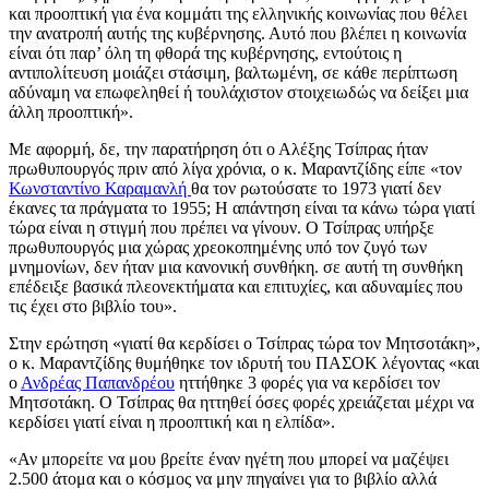
και προοπτική για ένα κομμάτι της ελληνικής κοινωνίας που θέλει
την ανατροπή αυτής της κυβέρνησης. Αυτό που βλέπει η κοινωνία
είναι ότι παρ’ όλη τη φθορά της κυβέρνησης, εντούτοις η
αντιπολίτευση μοιάζει στάσιμη, βαλτωμένη, σε κάθε περίπτωση
αδύναμη να επωφεληθεί ή τουλάχιστον στοιχειωδώς να δείξει μια
άλλη προοπτική».
Με αφορμή, δε, την παρατήρηση ότι ο Αλέξης Τσίπρας ήταν
πρωθυπουργός πριν από λίγα χρόνια, ο κ. Μαραντζίδης είπε «τον
Κωνσταντίνο Καραμανλή
θα τον ρωτούσατε το 1973 γιατί δεν
έκανες τα πράγματα το 1955; Η απάντηση είναι τα κάνω τώρα γιατί
τώρα είναι η στιγμή που πρέπει να γίνουν. Ο Τσίπρας υπήρξε
πρωθυπουργός μια χώρας χρεοκοπημένης υπό τον ζυγό των
μνημονίων, δεν ήταν μια κανονική συνθήκη. σε αυτή τη συνθήκη
επέδειξε βασικά πλεονεκτήματα και επιτυχίες, και αδυναμίες που
τις έχει στο βιβλίο του».
Στην ερώτηση «γιατί θα κερδίσει ο Τσίπρας τώρα τον Μητσοτάκη»,
ο κ. Μαραντζίδης θυμήθηκε τον ιδρυτή του ΠΑΣΟΚ λέγοντας «και
ο
Ανδρέας Παπανδρέου
ηττήθηκε 3 φορές για να κερδίσει τον
Μητσοτάκη. Ο Τσίπρας θα ηττηθεί όσες φορές χρειάζεται μέχρι να
κερδίσει γιατί είναι η προοπτική και η ελπίδα».
«Αν μπορείτε να μου βρείτε έναν ηγέτη που μπορεί να μαζέψει
2.500 άτομα και ο κόσμος να μην πηγαίνει για το βιβλίο αλλά