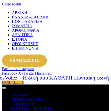
Close Menu
ΑΡΧΙΚΗ
ΕΛΛΑΔΑ – ΚΟΣΜΟΣ
ΠΟΝΤΙΑΚΑ ΝΕΑ
ΣΩΜΑΤΕΙΑ
ΑΡΘΡΟΓΡΑΦΙΑ
ΑΘΛΗΤΙΚΑ
ΙΣΤΟΡΙΑ
ΟΡΟΙ ΧΡΗΣΗΣ
ΕΠΙΚΟΙΝΩΝΙΑ
ΕΚΔΗΛΩΣΕΙΣ
Facebook
Instagram
Facebook
X (Twitter)
Instagram
ΕΚΔΗΛΩΣΕΙΣ
ΑΡΧΙΚΗ
ΠΟΝΤΙΑΚΑ ΝΕΑ
ΣΩΜΑΤΕΙΑ
ΕΛΛΑΔΑ – ΚΟΣΜΟΣ