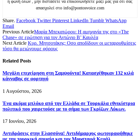
η φωνή όλων , μην διστάσετε να επικοινωνήσετε μαζί μας για ότι σας
απασχολεί στο info@pontosvoice.com
Share.
Facebook
Twitter
Pinterest
LinkedIn
Tumblr
WhatsApp
Email
Previous Article
Μαρία Μπεκατώρου: Η αμηχανία της στο «The
Chase» σε ερώτηση για τον Αντώνιο Β’ Καυλέα
Next Article
Κυρ. Μητσοτάκης: Οσο αποδίδουν οι μεταρρυθμίσεις
τόσο θα μειώνουμε φόρους
Related
Posts
Μεγάλη επιχείρηση στη Σαμψούντα! Κατασχέθηκαν 132 κιλά
κάνναβης σε φορτηγό
1 Αυγούστου, 2026
Ένα ακόμα μπλόκο από την Ελλάδα σε Τουρκάλα εθνικίστρια
πολιτικό που χαιρετούσε με το σήμα των Γκρίζων Λύκων.
17 Ιουνίου, 2026
Αντιδράσεις στην Ελασσόνα! Αντιδήμαρχος φωτογραφήθηκε
με την τουρκική σημαία και τον Μουσταφά Κεμάλ