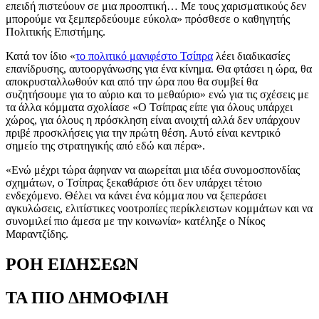
επειδή πιστεύουν σε μια προοπτική… Με τους χαρισματικούς δεν
μπορούμε να ξεμπερδεύουμε εύκολα» πρόσθεσε ο καθηγητής
Πολιτικής Επιστήμης.
Κατά τον ίδιο «
το πολιτικό μανιφέστο Τσίπρα
λέει διαδικασίες
επανίδρυσης, αυτοοργάνωσης για ένα κίνημα. Θα φτάσει η ώρα, θα
αποκρυσταλλωθούν και από την ώρα που θα συμβεί θα
συζητήσουμε για το αύριο και το μεθαύριο» ενώ για τις σχέσεις με
τα άλλα κόμματα σχολίασε «Ο Τσίπρας είπε για όλους υπάρχει
χώρος, για όλους η πρόσκληση είναι ανοιχτή αλλά δεν υπάρχουν
πριβέ προσκλήσεις για την πρώτη θέση. Αυτό είναι κεντρικό
σημείο της στρατηγικής από εδώ και πέρα».
«Ενώ μέχρι τώρα άφηναν να αιωρείται μια ιδέα συνομοσπονδίας
σχημάτων, ο Τσίπρας ξεκαθάρισε ότι δεν υπάρχει τέτοιο
ενδεχόμενο. Θέλει να κάνει ένα κόμμα που να ξεπεράσει
αγκυλώσεις, ελιτίστικες νοοτροπίες περίκλειστων κομμάτων και να
συνομιλεί πιο άμεσα με την κοινωνία» κατέληξε ο Νίκος
Μαραντζίδης.
ΡΟΗ ΕΙΔΗΣΕΩΝ
ΤΑ ΠΙΟ ΔΗΜΟΦΙΛΗ