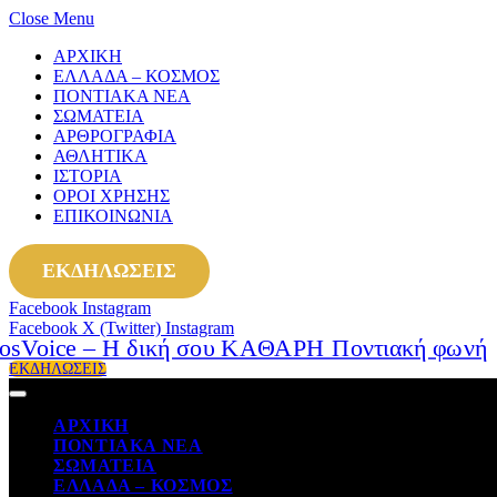
Close Menu
ΑΡΧΙΚΗ
ΕΛΛΑΔΑ – ΚΟΣΜΟΣ
ΠΟΝΤΙΑΚΑ ΝΕΑ
ΣΩΜΑΤΕΙΑ
ΑΡΘΡΟΓΡΑΦΙΑ
ΑΘΛΗΤΙΚΑ
ΙΣΤΟΡΙΑ
ΟΡΟΙ ΧΡΗΣΗΣ
ΕΠΙΚΟΙΝΩΝΙΑ
ΕΚΔΗΛΩΣΕΙΣ
Facebook
Instagram
Facebook
X (Twitter)
Instagram
ΕΚΔΗΛΩΣΕΙΣ
ΑΡΧΙΚΗ
ΠΟΝΤΙΑΚΑ ΝΕΑ
ΣΩΜΑΤΕΙΑ
ΕΛΛΑΔΑ – ΚΟΣΜΟΣ