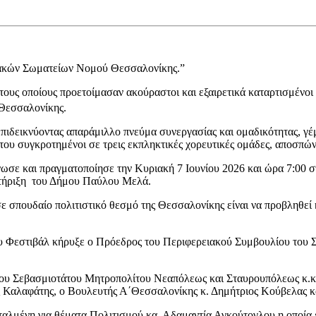
ακών Σωματείων Νομού Θεσσαλονίκης.”
τους οποίους προετοίμασαν ακούραστοι και εξαιρετικά καταρτισμένο
Θεσσαλονίκης.
πιδεικνύοντας απαράμιλλο πνεύμα συνεργασίας και ομαδικότητας, γ
ου συγκροτημένοι σε τρεις εκπληκτικές χορευτικές ομάδες, αποσπώ
νωσε και πραγματοποίησε την Κυριακή 7 Ιουνίου 2026 και ώρα 7:00
στήριξη του Δήμου Παύλου Μελά.
σε σπουδαίο πολιτιστικό θεσμό της Θεσσαλονίκης είναι να προβληθεί
του Φεστιβάλ κήρυξε ο Πρόεδρος του Περιφερειακού Συμβουλίου το
του Σεβασμιοτάτου Μητροπολίτου Νεαπόλεως και Σταυρουπόλεως κ.κ
ς Καλαφάτης, ο Βουλευτής Α΄Θεσσαλονίκης κ. Δημήτριος Κούβελας 
μένη για θέματα Πολιτισμού κα. Αδαμαντία Αγκούτογλου η οποία ε