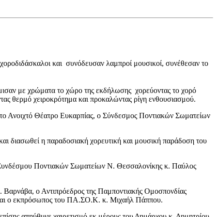
ι χοροδιδάσκαλοι και συνόδευσαν λαμπροί μουσικοί, συνέθεσαν το
έμισαν με χρώματα το χώρο της εκδήλωσης χορεύοντας το χορό
ντας θερμό χειροκρότημα και προκαλώντας ρίγη ενθουσιασμού.
 στο Ανοιχτό Θέατρο Ευκαρπίας, ο Σύνδεσμος Ποντιακών Σωματείων
 και διασωθεί η παραδοσιακή χορευτική και μουσική παράδοση του
υ Συνδέσμου Ποντιακών Σωματείων Ν. Θεσσαλονίκης κ. Παύλος
. Βαρνάβα, ο Αντιπρόεδρος της Παμποντιακής Ομοσπονδίας
και ο εκπρόσωπος του ΠΑ.ΣΟ.Κ. κ. Μιχαήλ Πάππου.
πίσης απηύθυνε χαιρετισμό εκ μέρους του Δημάρχου κ. Δημητρίου