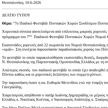
Θεσσαλονίκη, 10-6-2026
ΔΕΛΤΙΟ ΤΥΠΟΥ
Θέμα:
“7ο Παιδικό Φεστιβάλ Ποντιακών Χορών Συνδέσμου Ποντι
Χορευτικά σύνολα αποτελούμενα από επίλεκτους μικρούς χορευτές 
ου
πρόγραμμα του 7
Παιδικού Φεστιβάλ Ποντιακών Χορών Νομού 
Εκατοντάδες χορευτές από 22 σωματεία του Νομού Θεσσαλονίκης ε
«ομάλ». Στη συνέχεια παρουσίασαν παραδοσιακούς χορούς του Πόντ
Το φεστιβάλ το οποίο παρακολούθησαν εκατοντάδες θεατές, διοργά
Ν. Θεσσαλονίκης της Παμποντιακής Ομοσπονδίας Ελλάδος με τη 
Απώτερος σκοπός του παιδικού φεστιβάλ το οποίο έχει αναδειχθεί 
Πόντου καθώς και οι χορευτικές δεξιότητες των συμμετεχόντων.
Την παρουσίαση έκανε η κα. Ευθυμία Μετενίδου ενώ την έναρξη 
Γαλεγαλίδης.
Χαιρετισμούς απηύθυναν ο πατήρ Ιωάννης Δημητριάδης εκ μέρους 
Ελλάδος κ. Νικόλαος Κοέντας, ο Υφυπουργός Ανάπτυξης κ. Σταύρο
Τον Δήμο Παύλου Μελά εκπροσώπησε η Δημοτική Σύμβουλος εντεταλ