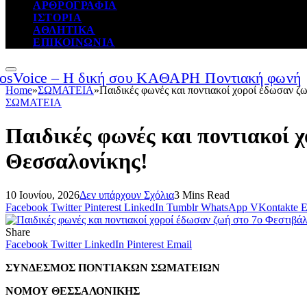
ΑΡΘΡΟΓΡΑΦΙΑ
ΙΣΤΟΡΙΑ
ΑΘΛΗΤΙΚΑ
ΕΠΙΚΟΙΝΩΝΙΑ
Home
»
ΣΩΜΑΤΕΙΑ
»
Παιδικές φωνές και ποντιακοί χοροί έδωσαν 
ΣΩΜΑΤΕΙΑ
Παιδικές φωνές και ποντιακοί 
Θεσσαλονίκης!
10 Ιουνίου, 2026
Δεν υπάρχουν Σχόλια
3 Mins Read
Facebook
Twitter
Pinterest
LinkedIn
Tumblr
WhatsApp
VKontakte
E
Share
Facebook
Twitter
LinkedIn
Pinterest
Email
ΣΥΝΔΕΣΜΟΣ ΠΟΝΤΙΑΚΩΝ ΣΩΜΑΤΕΙΩΝ
ΝΟΜΟΥ ΘΕΣΣΑΛΟΝΙΚΗΣ