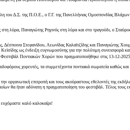
λη του Δ.Σ. της Π.Ο.Ε., ο Γ.Γ. της Πανελλήνιας Ομοσπονδίας Βλάχω
στη λύρα, Παναγιώτης Ρηγινός στη λύρα και στο τραγούδι, ο Σταύρο
, Δέσποινα Στεφανίδου, Λεωνίδας Καλαϊτζίδης και Παναγιώτης Χουμ
Κεϊσίδης ως ένδειξη ευγνωμοσύνης για την πολύτιμη συνεισφορά και
Φεστιβάλ Ποντιακών Χορών που πραγματοποιήθηκε στις 13-12-2025 
πιδοφόρους χορευτές, τα συμμετέχοντα ποντιακά σωματεία καθώς και
την οργανωτική επιτροπή και τους ακούραστους εθελοντές της εκδήλω
οποίων θα ήταν αδύνατη η πραγματοποίηση του φεστιβάλ. Τέλος τους ε
 ευχόμαστε καλό καλοκαίρι!