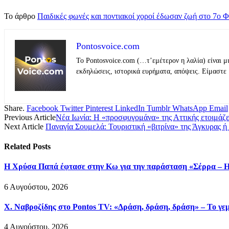
Το άρθρο
Παιδικές φωνές και ποντιακοί χοροί έδωσαν ζωή στο 7ο
Pontosvoice.com
Το Pontosvoice.com (…τ’εμέτερον η λαλία) είναι μ
εκδηλώσεις, ιστορικά ευρήματα, απόψεις. Είμαστε 
Share.
Facebook
Twitter
Pinterest
LinkedIn
Tumblr
WhatsApp
Email
Previous Article
Νέα Ιωνία: Η «προσφυγομάνα» της Αττικής ετοιμάζ
Next Article
Παναγία Σουμελά: Τουριστική «βιτρίνα» της Άγκυρας ή
Related
Posts
Η Χρύσα Παπά έφτασε στην Κω για την παράσταση «Σέρρα – Η
6 Αυγούστου, 2026
Χ. Ναβροζίδης στο Pontos TV: «Δράση, δράση, δράση» – Το γεμ
4 Αυγούστου, 2026