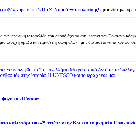
 Φεστιβάλ χορών του Σ.Πο.Σ. Νομού Θεσσαλονίκης!
εμφανίστηκε πρώ
ια ενημερωτική ιστοσελίδα που σκοπό έχει να ενημερώνει τον Ποντιακό κόσμ
μια ανοιχτή ομάδα και είμαστε η φωνή όλων , μην διστάσετε να επικοινωνήσε
εται να υποδεχθεί το 7ο Πανελλήνιο Μικρασιατικό Αντάμωμα Συλλόγ
 σεβασμός στην Ιστορία; Η UNESCO και το ιερό χρέος μας.
 ψυχή του Πόντου»
άτο καλεντάρι του «Ξενιτέα» στην Κω και τα μνημεία Γενοκτονία