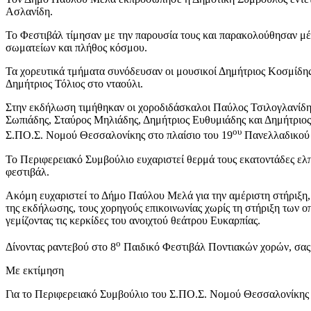
Ασλανίδη.
Το Φεστιβάλ τίμησαν με την παρουσία τους και παρακολούθησαν μέ
σωματείων και πλήθος κόσμου.
Τα χορευτικά τμήματα συνόδευσαν οι μουσικοί Δημήτριος Κοσμίδης 
Δημήτριος Τόλιος στο νταούλι.
Στην εκδήλωση τιμήθηκαν οι χοροδιδάσκαλοι Παύλος Τσιλογλανίδης
Σωπιάδης, Σταύρος Μηλιάδης, Δημήτριος Ευθυμιάδης και Δημήτριος 
ου
Σ.ΠΟ.Σ. Νομού Θεσσαλονίκης στο πλαίσιο του 19
Πανελλαδικού 
Το Περιφερειακό Συμβούλιο ευχαριστεί θερμά τους εκατοντάδες ελ
φεστιβάλ.
Ακόμη ευχαριστεί το Δήμο Παύλου Μελά για την αμέριστη στήριξη, 
της εκδήλωσης, τους χορηγούς επικοινωνίας χωρίς τη στήριξη των 
γεμίζοντας τις κερκίδες του ανοιχτού θεάτρου Ευκαρπίας.
ο
Δίνοντας ραντεβού στο 8
Παιδικό Φεστιβάλ Ποντιακών χορών, σας
Με εκτίμηση
Για το Περιφερειακό Συμβούλιο του Σ.ΠΟ.Σ. Νομού Θεσσαλονίκης