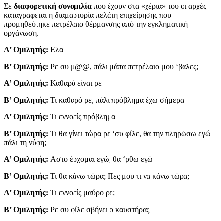
Σε
διαφορετική συνομιλία
που έχουν στα «χέρια» του οι αρχές
καταγραφεται η διαμαρτυρία πελάτη επιχείρησης που
προμηθεύτηκε πετρέλαιο θέρμανσης από την εγκληματική
οργάνωση.
Α’ Ομιλητής:
Ελα
Β’ Ομιλητής:
Ρε συ μ@@, πάλι μάπα πετρέλαιο μου ‘βαλες;
Α’ Ομιλητής:
Καθαρό είναι ρε
Β’ Ομιλητής:
Τι καθαρό ρε, πάλι πρόβλημα έχω σήμερα
Α’ Ομιλητής:
Τι εννοείς πρόβλημα
Β’ Ομιλητής:
Τι θα γίνει τώρα ρε ‘συ φίλε, θα την πληρώσω εγώ
πάλι τη νύφη;
Α’ Ομιλητής:
Aστο έρχομαι εγώ, θα ‘ρθω εγώ
Β’ Ομιλητής:
Τι θα κάνω τώρα; Πες μου τι να κάνω τώρα;
Α’ Ομιλητής:
Τι εννοείς μαύρο ρε;
Β’ Ομιλητής:
Ρε συ φίλε σβήνει ο καυστήρας