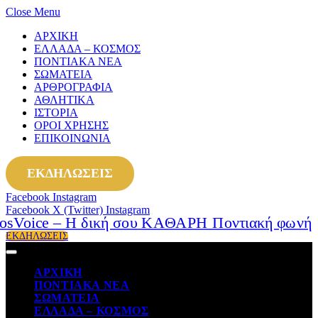
Close Menu
ΑΡΧΙΚΗ
ΕΛΛΑΔΑ – ΚΟΣΜΟΣ
ΠΟΝΤΙΑΚΑ ΝΕΑ
ΣΩΜΑΤΕΙΑ
ΑΡΘΡΟΓΡΑΦΙΑ
ΑΘΛΗΤΙΚΑ
ΙΣΤΟΡΙΑ
ΟΡΟΙ ΧΡΗΣΗΣ
ΕΠΙΚΟΙΝΩΝΙΑ
ΕΚΔΗΛΩΣΕΙΣ
Facebook
Instagram
Facebook
X (Twitter)
Instagram
ΕΚΔΗΛΩΣΕΙΣ
ΑΡΧΙΚΗ
ΠΟΝΤΙΑΚΑ ΝΕΑ
ΣΩΜΑΤΕΙΑ
ΕΛΛΑΔΑ – ΚΟΣΜΟΣ