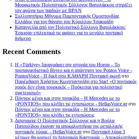
Μορφωτικός Πολιτιστικός Σύλλογος Βατολάκκου στηρίζει
τον αγώνα των παιδιών με BPAN
Συλλυπητήριο Μήνυμα Παμποντιακής Ομοσπονδίας
Ελλάδος για τον θάνατο του Κύριλλου Τσακιρίδη
Καταγγελία από τον Πολιτιστικό Σύλλογο Βατολάκκου:
Έσκισαν επιλεκτικά τις αφίσες για το μεγάλο ποντιακό
διήμερο
Recent Comments
Η «Türkiye» ξαναγράφει την ιστορία του Horon – Το
προπαγανδιστικό βίντεο και η απάντηση του Pontos Voice -
PontosVoice - H δική σου ΚΑΘΑΡΗ Ποντιακή φωνή
στο
Παρέμβαση Χρήστου Κωνσταντινίδη στο Star! «Ο ποντιακός
χορός δεν είναι τουρκικός – Πρόκειται για πολιτιστικό
σφετερισμό»
Πόντιος μέχρι και στην πινακίδα – Η Mercedes με το
«PONTIOS» που κλέβει τις εντυπώσεις - HellasVoice.gr
στο
Πόντιος μέχρι και στην πινακίδα – Η Mercedes με το
«PONTIOS» που κλέβει τις εντυπώσεις
Διποταμία: Ο Πολιτιστικός Σύλλογος και η Βούλα
Πατουλίδου έκαναν τα αποκαλυπτήρια της μεταλλικής
ποντιακής λύρας. - HellasVoice.gr
στο
Ποντιακή λύρα 3
μέτρων θα κοσμεί τη Διποταμία Καστοριάς – Αποκαλυπτήρια