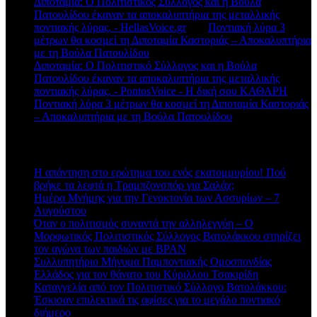
Διποταμία: Ο Πολιτιστικός Σύλλογος και η Βούλα
Πατουλίδου έκαναν τα αποκαλυπτήρια της μεταλλικής
ποντιακής λύρας. - HellasVoice.gr
στο
Ποντιακή λύρα 3
μέτρων θα κοσμεί τη Διποταμία Καστοριάς – Αποκαλυπτήρια
με τη Βούλα Πατουλίδου
Διποταμία: Ο Πολιτιστικό Σύλλογος και η Βούλα
Πατουλίδου έκαναν τα αποκαλυπτήρια της μεταλλικής
ποντιακής λύρας. - PontosVoice - H δική σου ΚΑΘΑΡΗ
στο
Ποντιακή λύρα 3 μέτρων θα κοσμεί τη Διποταμία Καστοριάς
– Αποκαλυπτήρια με τη Βούλα Πατουλίδου
Πρόσφατα άρθρα
Η απάντηση στο ερώτημα του ενός εκατομμυρίου! Πού
βρήκε τα λεφτά η Τραμπζονσπόρ για Σαλάχ;
Ημέρα Μνήμης για την Γενοκτονία των Ασσυρίων – 7
Αυγούστου
Όταν ο πολιτισμός συναντά την αλληλεγγύη – Ο
Μορφωτικός Πολιτιστικός Σύλλογος Βατολάκκου στηρίζει
τον αγώνα των παιδιών με BPAN
Συλλυπητήριο Μήνυμα Παμποντιακής Ομοσπονδίας
Ελλάδος για τον θάνατο του Κύριλλου Τσακιρίδη
Καταγγελία από τον Πολιτιστικό Σύλλογο Βατολάκκου:
Έσκισαν επιλεκτικά τις αφίσες για το μεγάλο ποντιακό
διήμερο