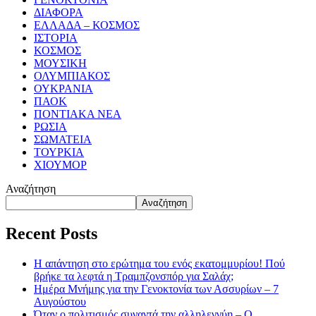
ΔΙΑΦΟΡΑ
ΕΛΛΑΔΑ – ΚΟΣΜΟΣ
ΙΣΤΟΡΙΑ
ΚΟΣΜΟΣ
ΜΟΥΣΙΚΗ
ΟΛΥΜΠΙΑΚΟΣ
ΟΥΚΡΑΝΙΑ
ΠΑΟΚ
ΠΟΝΤΙΑΚΑ ΝΕΑ
ΡΩΣΙΑ
ΣΩΜΑΤΕΙΑ
ΤΟΥΡΚΙΑ
ΧΙΟΥΜΟΡ
Αναζήτηση
Αναζήτηση
Recent Posts
Η απάντηση στο ερώτημα του ενός εκατομμυρίου! Πού
βρήκε τα λεφτά η Τραμπζονσπόρ για Σαλάχ;
Ημέρα Μνήμης για την Γενοκτονία των Ασσυρίων – 7
Αυγούστου
Όταν ο πολιτισμός συναντά την αλληλεγγύη – Ο