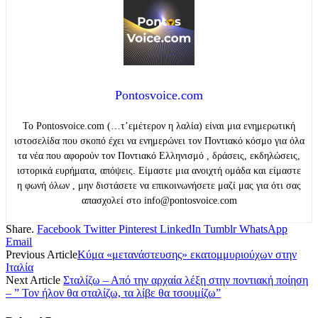
Pontosvoice.com
Το Pontosvoice.com (…τ’εμέτερον η λαλία) είναι μια ενημερωτική
ιστοσελίδα που σκοπό έχει να ενημερώνει τον Ποντιακό κόσμο για όλα
τα νέα που αφορούν τον Ποντιακό Ελληνισμό , δράσεις, εκδηλώσεις,
ιστορικά ευρήματα, απόψεις. Είμαστε μια ανοιχτή ομάδα και είμαστε
η φωνή όλων , μην διστάσετε να επικοινωνήσετε μαζί μας για ότι σας
απασχολεί στο info@pontosvoice.com
Share.
Facebook
Twitter
Pinterest
LinkedIn
Tumblr
WhatsApp
Email
Previous Article
Κύμα «μετανάστευσης» εκατομμυριούχων στην
Ιταλία
Next Article
Σταλίζω – Από την αρχαία λέξη στην ποντιακή ποίηση
– ” Τον ήλον θα σταλίζω, τα λίβε θα τσουμίζω”