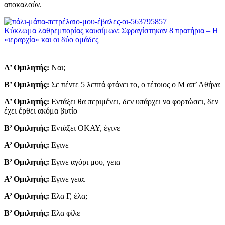
αποκαλούν.
Κύκλωμα λαθρεμπορίας καυσίμων: Σφραγίστηκαν 8 πρατήρια – Η
«ιεραρχία» και οι δύο ομάδες
Α’ Ομιλητής:
Ναι;
Β’ Ομιλητής:
Σε πέντε 5 λεπτά φτάνει το, ο τέτοιος ο Μ απ’ Αθήνα
Α’ Ομιλητής:
Εντάξει θα περιμένει, δεν υπάρχει να φορτώσει, δεν
έχει έρθει ακόμα βυτίο
Β’ Ομιλητής:
Εντάξει ΟΚΑΥ, έγινε
Α’ Ομιλητής:
Εγινε
Β’ Ομιλητής:
Εγινε αγόρι μου, γεια
Α’ Ομιλητής:
Εγινε γεια.
Α’ Ομιλητής:
Ελα Γ, έλα;
Β’ Ομιλητής:
Ελα φίλε