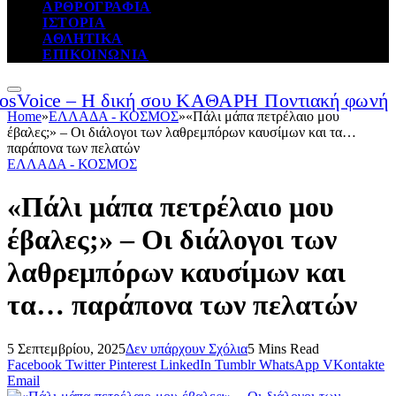
ΑΡΘΡΟΓΡΑΦΙΑ
ΙΣΤΟΡΙΑ
ΑΘΛΗΤΙΚΑ
ΕΠΙΚΟΙΝΩΝΙΑ
Home
»
ΕΛΛΑΔΑ - ΚΟΣΜΟΣ
»
«Πάλι μάπα πετρέλαιο μου
έβαλες;» – Οι διάλογοι των λαθρεμπόρων καυσίμων και τα…
παράπονα των πελατών
ΕΛΛΑΔΑ - ΚΟΣΜΟΣ
«Πάλι μάπα πετρέλαιο μου
έβαλες;» – Οι διάλογοι των
λαθρεμπόρων καυσίμων και
τα… παράπονα των πελατών
5 Σεπτεμβρίου, 2025
Δεν υπάρχουν Σχόλια
5 Mins Read
Facebook
Twitter
Pinterest
LinkedIn
Tumblr
WhatsApp
VKontakte
Email