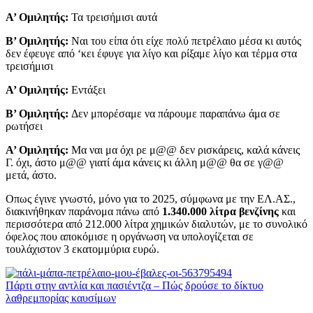
Α’ Ομιλητής:
Τα τρεισήμισι αυτά
Β’ Ομιλητής:
Ναι του είπα ότι είχε πολύ πετρέλαιο μέσα κι αυτός
δεν έφευγε από ‘κει έφυγε για λίγο και ρίξαμε λίγο και τέρμα στα
τρεισήμισι
Α’ Ομιλητής:
Εντάξει
Β’ Ομιλητής:
Δεν μπορέσαμε να πάρουμε παραπάνω άμα σε
ρωτήσει
Α’ Ομιλητής:
Μα ναι μα όχι ρε μ@@ δεν ρισκάρεις, καλά κάνεις
Γ. όχι, άστο μ@@ γιατί άμα κάνεις κι άλλη μ@@ θα σε γ@@
μετά, άστο.
Οπως έγινε γνωστό, μόνο για το 2025, σύμφωνα με την ΕΛ.ΑΣ.,
διακινήθηκαν παράνομα πάνω από
1.340.000 λίτρα βενζίνης
και
περισσότερα από 212.000 λίτρα χημικών διαλυτών, με το συνολικό
όφελος που αποκόμισε η οργάνωση να υπολογίζεται σε
τουλάχιστον 3 εκατομμύρια ευρώ.
Πάρτι στην αντλία και πασιέντζα – Πώς δρούσε το δίκτυο
λαθρεμπορίας καυσίμων