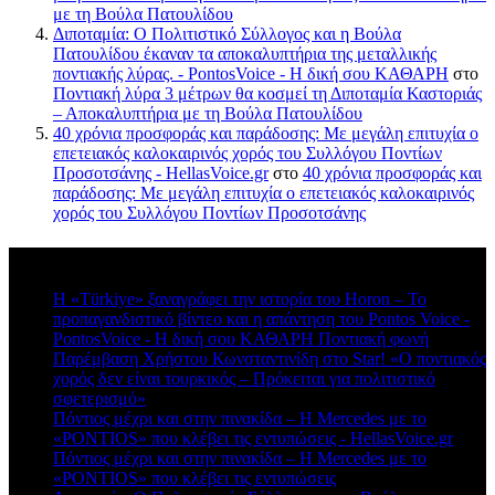
με τη Βούλα Πατουλίδου
Διποταμία: Ο Πολιτιστικό Σύλλογος και η Βούλα
Πατουλίδου έκαναν τα αποκαλυπτήρια της μεταλλικής
ποντιακής λύρας. - PontosVoice - H δική σου ΚΑΘΑΡΗ
στο
Ποντιακή λύρα 3 μέτρων θα κοσμεί τη Διποταμία Καστοριάς
– Αποκαλυπτήρια με τη Βούλα Πατουλίδου
40 χρόνια προσφοράς και παράδοσης: Με μεγάλη επιτυχία ο
επετειακός καλοκαιρινός χορός του Συλλόγου Ποντίων
Προσοτσάνης - HellasVoice.gr
στο
40 χρόνια προσφοράς και
παράδοσης: Με μεγάλη επιτυχία ο επετειακός καλοκαιρινός
χορός του Συλλόγου Ποντίων Προσοτσάνης
Πρόσφατα σχόλια
Η «Türkiye» ξαναγράφει την ιστορία του Horon – Το
προπαγανδιστικό βίντεο και η απάντηση του Pontos Voice -
PontosVoice - H δική σου ΚΑΘΑΡΗ Ποντιακή φωνή
στο
Παρέμβαση Χρήστου Κωνσταντινίδη στο Star! «Ο ποντιακός
χορός δεν είναι τουρκικός – Πρόκειται για πολιτιστικό
σφετερισμό»
Πόντιος μέχρι και στην πινακίδα – Η Mercedes με το
«PONTIOS» που κλέβει τις εντυπώσεις - HellasVoice.gr
στο
Πόντιος μέχρι και στην πινακίδα – Η Mercedes με το
«PONTIOS» που κλέβει τις εντυπώσεις