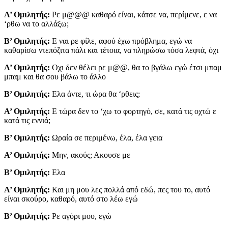
Α’ Ομιλητής:
Ρε μ@@@ καθαρό είναι, κάτσε να, περίμενε, ε να
‘ρθω να το αλλάξω;
Β’ Ομιλητής:
Ε ναι ρε φίλε, αφού έχω πρόβλημα, εγώ να
καθαρίσω ντεπόζιτα πάλι και τέτοια, να πληρώσω τόσα λεφτά, όχι
Α’ Ομιλητής:
Οχι δεν θέλει ρε μ@@, θα το βγάλω εγώ έτσι μπαμ
μπαμ και θα σου βάλω το άλλο
Β’ Ομιλητής:
Ελα άντε, τι ώρα θα ‘ρθεις;
Α’ Ομιλητής:
Ε τώρα δεν το ‘χω το φορτηγό, σε, κατά τις οχτώ ε
κατά τις εννιά;
Β’ Ομιλητής:
Ωραία σε περιμένω, έλα, έλα γεια
Α’ Ομιλητής:
Μην, ακούς; Ακουσε με
Β’ Ομιλητής:
Ελα
Α’ Ομιλητής:
Και μη μου λες πολλά από εδώ, πες του το, αυτό
είναι σκούρο, καθαρό, αυτό στο λέω εγώ
Β’ Ομιλητής:
Ρε αγόρι μου, εγώ