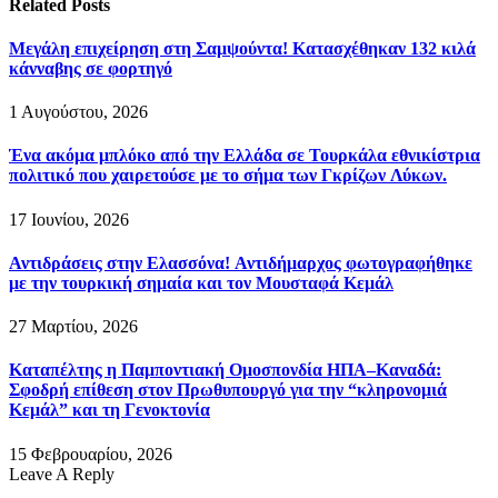
Related
Posts
Μεγάλη επιχείρηση στη Σαμψούντα! Κατασχέθηκαν 132 κιλά
κάνναβης σε φορτηγό
1 Αυγούστου, 2026
Ένα ακόμα μπλόκο από την Ελλάδα σε Τουρκάλα εθνικίστρια
πολιτικό που χαιρετούσε με το σήμα των Γκρίζων Λύκων.
17 Ιουνίου, 2026
Αντιδράσεις στην Ελασσόνα! Αντιδήμαρχος φωτογραφήθηκε
με την τουρκική σημαία και τον Μουσταφά Κεμάλ
27 Μαρτίου, 2026
Καταπέλτης η Παμποντιακή Ομοσπονδία ΗΠΑ–Καναδά:
Σφοδρή επίθεση στον Πρωθυπουργό για την “κληρονομιά
Κεμάλ” και τη Γενοκτονία
15 Φεβρουαρίου, 2026
Leave A Reply