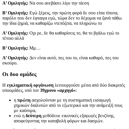
Α’ Ομιλητής:
Να σου ανεβάσει λίγο την πίεση
Β’ Ομιλητής:
Εγώ ξέρεις, την πρώτη φορά δε σου είπα τίποτα,
παρόλο που δεν έφταιγα εγώ, τώρα δεν το δέχομαι να ξανά πάθω
την ίδια ζημιά, να καθαρίζω ντεπόζιτα, να πληρώνω το
Α’ Ομιλητής:
Οχι ρε, δε θα καθαρίσεις το, θα το βγάλω εγώ το
τέτοιο αλλά
Β’ Ομιλητής:
Μμ…
Α’ Ομιλητής:
Δεν είναι αυτό, πες του το, είναι καθαρό, πες του
σκούρο.
Οι δυο ομάδες
Η
εγκληματική οργάνωση
λειτουργούσε μέσα από δύο διακριτές
υποομάδες, υπό τον
39χρονο «αρχηγό»
:
η
πρώτη
ασχολούνταν με τη συστηματική εισαγωγή
χημικών διαλυτών από το εξωτερικό και την ανάμειξή τους
με καύσιμα,
ενώ η
δεύτερη
μεθόδευε εικονικές εξαγωγές βενζίνης,
αποφεύγοντας την καταβολή φόρων και δασμών.