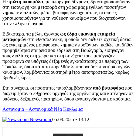
Η
πρώτη υποομάδα
, με υπαρχηγό 50χρονο, δραστηριοποιούνταν
στη εισαγωγή και μεταφορά στη χώρα μας μεγάλων ποσοτήτων
χημικών διαλυτών, μέσω βυτιοφόρων οχημάτων, οι οποίες
χρησιμοποιούνταν για τη νόθευση καυσίμων που διοχετεύονταν
στην ελληνική αγορά.
Ειδικότερα, τα μέλη, έχοντας
ως έδρα εικονική εταιρεία
μεταφορών
στη Θεσσαλονίκη, η οποία δεν διέθετε σχετική άδεια
ως εγκεκριμένος μεταφορέας χημικών προϊόντων, καθώς και δήθεν
προμηθεύτρια εταιρεία που εδρεύει στη Βουλγαρία, εισήγαγαν
τους διαλύτες στη χώρα και στη συνέχεια τους μετάγγιζαν
προσωρινά σε υπόγειες δεξαμενές εγκατάστασης σε περιοχή των
Τρικάλων, όπου κατά το παρελθόν λειτουργούσε πρατήριο υγρών
καυσίμων, λαμβάνοντας αυστηρά μέτρα αυτοπροστασίας, κυρίως
βραδινές ώρες.
Στη συνέχεια, οι ποσότητες παραλαμβάνονταν
από βυτιοφόρα
που
διαχειριζόταν ο 39χρονος αρχηγός της οργάνωσης και κατέληγαν σε
υπόγειες δεξαμενές πρατηρίων, όπου αναμειγνύονταν με καύσιμα.
Αστυνομία – Αστυνομικά Νέα
Κύκλωμα
Newsroom
05.09.2025 • 13:12