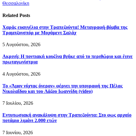
Θεσσαλονίκη
Related
Posts
Χαράς ευαγγέλια στην Τραπεζούντα! Μεταγραφή-βόμβα της
Τραμπζονσπόρ με Μοχάμεντ Σαλάχ
5 Αυγούστου, 2026
Ακρινή: Η ποντιακή κουζίνα βγήκε από το περιθώριο και έγινε
πρωταγωνίστρια
4 Αυγούστου, 2026
Το «Άμον νύχτας όνερον» φέρνει την υπογραφή της Πέλας
Νικολαΐδου και του Λάζου Ιωαννίδη (video)
7 Ιουλίου, 2026
Εντυπωσιακή ανακάλυψη στην Τραπεζούντα: Στο φως αρχαίο
ποτάμιο λιμάνι 2.000 ετών
7 Ιουνίου, 2026