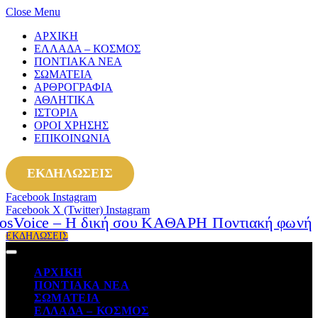
Close Menu
ΑΡΧΙΚΗ
ΕΛΛΑΔΑ – ΚΟΣΜΟΣ
ΠΟΝΤΙΑΚΑ ΝΕΑ
ΣΩΜΑΤΕΙΑ
ΑΡΘΡΟΓΡΑΦΙΑ
ΑΘΛΗΤΙΚΑ
ΙΣΤΟΡΙΑ
ΟΡΟΙ ΧΡΗΣΗΣ
ΕΠΙΚΟΙΝΩΝΙΑ
ΕΚΔΗΛΩΣΕΙΣ
Facebook
Instagram
Facebook
X (Twitter)
Instagram
ΕΚΔΗΛΩΣΕΙΣ
ΑΡΧΙΚΗ
ΠΟΝΤΙΑΚΑ ΝΕΑ
ΣΩΜΑΤΕΙΑ
ΕΛΛΑΔΑ – ΚΟΣΜΟΣ