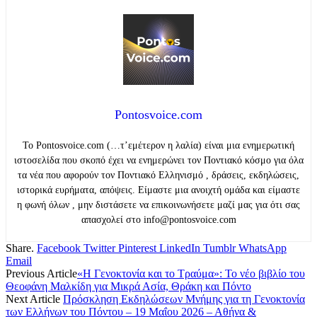
Pontosvoice.com
Το Pontosvoice.com (…τ’εμέτερον η λαλία) είναι μια ενημερωτική
ιστοσελίδα που σκοπό έχει να ενημερώνει τον Ποντιακό κόσμο για όλα
τα νέα που αφορούν τον Ποντιακό Ελληνισμό , δράσεις, εκδηλώσεις,
ιστορικά ευρήματα, απόψεις. Είμαστε μια ανοιχτή ομάδα και είμαστε
η φωνή όλων , μην διστάσετε να επικοινωνήσετε μαζί μας για ότι σας
απασχολεί στο info@pontosvoice.com
Share.
Facebook
Twitter
Pinterest
LinkedIn
Tumblr
WhatsApp
Email
Previous Article
«Η Γενοκτονία και το Τραύμα»: Το νέο βιβλίο του
Θεοφάνη Μαλκίδη για Μικρά Ασία, Θράκη και Πόντο
Next Article
Πρόσκληση Εκδηλώσεων Μνήμης για τη Γενοκτονία
των Ελλήνων του Πόντου – 19 Μαΐου 2026 – Αθήνα &