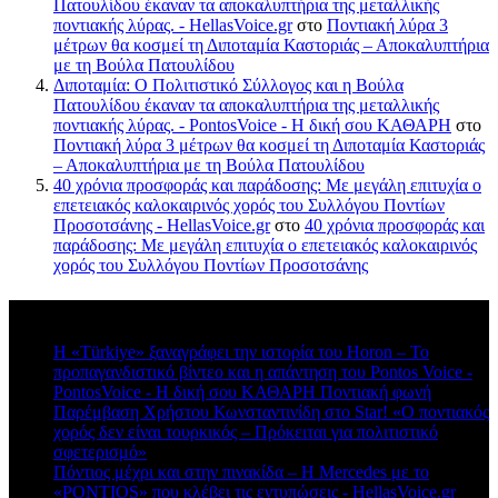
Πατουλίδου έκαναν τα αποκαλυπτήρια της μεταλλικής
ποντιακής λύρας. - HellasVoice.gr
στο
Ποντιακή λύρα 3
μέτρων θα κοσμεί τη Διποταμία Καστοριάς – Αποκαλυπτήρια
με τη Βούλα Πατουλίδου
Διποταμία: Ο Πολιτιστικό Σύλλογος και η Βούλα
Πατουλίδου έκαναν τα αποκαλυπτήρια της μεταλλικής
ποντιακής λύρας. - PontosVoice - H δική σου ΚΑΘΑΡΗ
στο
Ποντιακή λύρα 3 μέτρων θα κοσμεί τη Διποταμία Καστοριάς
– Αποκαλυπτήρια με τη Βούλα Πατουλίδου
40 χρόνια προσφοράς και παράδοσης: Με μεγάλη επιτυχία ο
επετειακός καλοκαιρινός χορός του Συλλόγου Ποντίων
Προσοτσάνης - HellasVoice.gr
στο
40 χρόνια προσφοράς και
παράδοσης: Με μεγάλη επιτυχία ο επετειακός καλοκαιρινός
χορός του Συλλόγου Ποντίων Προσοτσάνης
Πρόσφατα σχόλια
Η «Türkiye» ξαναγράφει την ιστορία του Horon – Το
προπαγανδιστικό βίντεο και η απάντηση του Pontos Voice -
PontosVoice - H δική σου ΚΑΘΑΡΗ Ποντιακή φωνή
στο
Παρέμβαση Χρήστου Κωνσταντινίδη στο Star! «Ο ποντιακός
χορός δεν είναι τουρκικός – Πρόκειται για πολιτιστικό
σφετερισμό»
Πόντιος μέχρι και στην πινακίδα – Η Mercedes με το
«PONTIOS» που κλέβει τις εντυπώσεις - HellasVoice.gr
στο