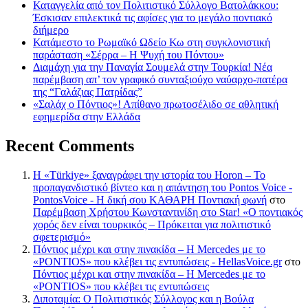
Καταγγελία από τον Πολιτιστικό Σύλλογο Βατολάκκου:
Έσκισαν επιλεκτικά τις αφίσες για το μεγάλο ποντιακό
διήμερο
Κατάμεστο το Ρωμαϊκό Ωδείο Κω στη συγκλονιστική
παράσταση «Σέρρα – Η Ψυχή του Πόντου»
Διαμάχη για την Παναγία Σουμελά στην Τουρκία! Νέα
παρέμβαση απ’ τον γραφικό συνταξιούχο ναύαρχο-πατέρα
της “Γαλάζιας Πατρίδας”
«Σαλάχ ο Πόντιος»! Απίθανο πρωτοσέλιδο σε αθλητική
εφημερίδα στην Ελλάδα
Recent Comments
Η «Türkiye» ξαναγράφει την ιστορία του Horon – Το
προπαγανδιστικό βίντεο και η απάντηση του Pontos Voice -
PontosVoice - H δική σου ΚΑΘΑΡΗ Ποντιακή φωνή
στο
Παρέμβαση Χρήστου Κωνσταντινίδη στο Star! «Ο ποντιακός
χορός δεν είναι τουρκικός – Πρόκειται για πολιτιστικό
σφετερισμό»
Πόντιος μέχρι και στην πινακίδα – Η Mercedes με το
«PONTIOS» που κλέβει τις εντυπώσεις - HellasVoice.gr
στο
Πόντιος μέχρι και στην πινακίδα – Η Mercedes με το
«PONTIOS» που κλέβει τις εντυπώσεις
Διποταμία: Ο Πολιτιστικός Σύλλογος και η Βούλα