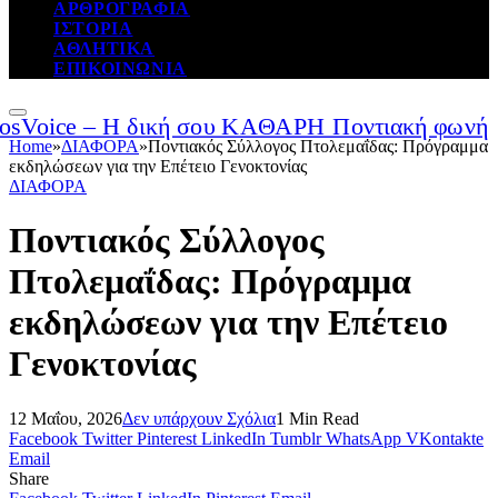
ΑΡΘΡΟΓΡΑΦΙΑ
ΙΣΤΟΡΙΑ
ΑΘΛΗΤΙΚΑ
ΕΠΙΚΟΙΝΩΝΙΑ
Home
»
ΔΙΑΦΟΡΑ
»
Ποντιακός Σύλλογος Πτολεμαΐδας: Πρόγραμμα
εκδηλώσεων για την Επέτειο Γενοκτονίας
ΔΙΑΦΟΡΑ
Ποντιακός Σύλλογος
Πτολεμαΐδας: Πρόγραμμα
εκδηλώσεων για την Επέτειο
Γενοκτονίας
12 Μαΐου, 2026
Δεν υπάρχουν Σχόλια
1 Min Read
Facebook
Twitter
Pinterest
LinkedIn
Tumblr
WhatsApp
VKontakte
Email
Share