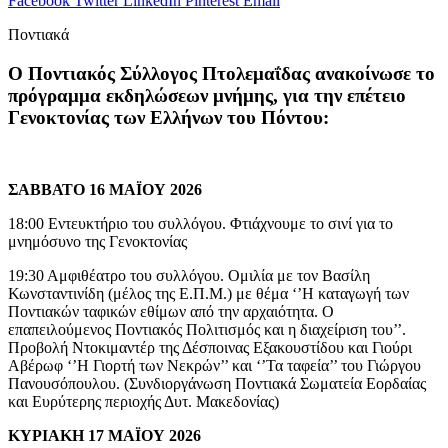
Facebook
Twitter
LinkedIn
Pinterest
Email
Ποντιακά
Ο Ποντιακός Σύλλογος Πτολεμαΐδας ανακοίνωσε το
πρόγραμμα εκδηλώσεων μνήμης, για την επέτειο
Γενοκτονίας των Ελλήνων του Πόντου:
ΣΑΒΒΑΤΟ 16 ΜΑΪΟΥ 2026
18:00 Εντευκτήριο του συλλόγου. Φτιάχνουμε το σινί για το
μνημόσυνο της Γενοκτονίας
19:30 Αμφιθέατρο του συλλόγου. Ομιλία με τον Βασίλη
Κωνσταντινίδη (μέλος της Ε.Π.Μ.) με θέμα ‘’Η καταγωγή των
Ποντιακών ταφικών εθίμων από την αρχαιότητα. Ο
επαπειλούμενος Ποντιακός Πολιτισμός και η διαχείριση του’’.
Προβολή Ντοκιμαντέρ της Δέσποινας Εξακουστίδου και Γιούρι
Αβέρωφ ‘’Η Γιορτή των Νεκρών’’ και ‘’Τα ταφεία’’ του Γιώργου
Πανουσόπουλου. (Συνδιοργάνωση Ποντιακά Σωματεία Εορδαίας
και Ευρύτερης περιοχής Δυτ. Μακεδονίας)
ΚΥΡΙΑΚΗ 17 ΜΑΪΟΥ 2026