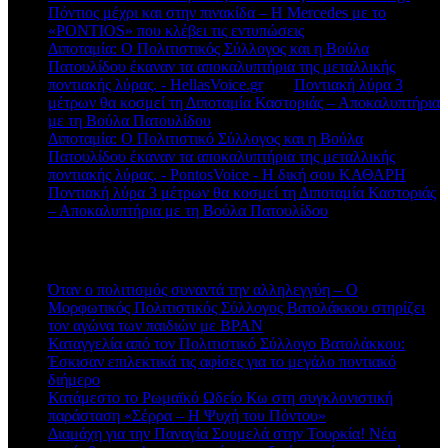
Πόντιος μέχρι και στην πινακίδα – Η Mercedes με το
«PONTIOS» που κλέβει τις εντυπώσεις
Διποταμία: Ο Πολιτιστικός Σύλλογος και η Βούλα
Πατουλίδου έκαναν τα αποκαλυπτήρια της μεταλλικής
ποντιακής λύρας. - HellasVoice.gr
στο
Ποντιακή λύρα 3
μέτρων θα κοσμεί τη Διποταμία Καστοριάς – Αποκαλυπτήρια
με τη Βούλα Πατουλίδου
Διποταμία: Ο Πολιτιστικό Σύλλογος και η Βούλα
Πατουλίδου έκαναν τα αποκαλυπτήρια της μεταλλικής
ποντιακής λύρας. - PontosVoice - H δική σου ΚΑΘΑΡΗ
στο
Ποντιακή λύρα 3 μέτρων θα κοσμεί τη Διποταμία Καστοριάς
– Αποκαλυπτήρια με τη Βούλα Πατουλίδου
Πρόσφατα άρθρα
Όταν ο πολιτισμός συναντά την αλληλεγγύη – Ο
Μορφωτικός Πολιτιστικός Σύλλογος Βατολάκκου στηρίζει
τον αγώνα των παιδιών με BPAN
Καταγγελία από τον Πολιτιστικό Σύλλογο Βατολάκκου:
Έσκισαν επιλεκτικά τις αφίσες για το μεγάλο ποντιακό
διήμερο
Κατάμεστο το Ρωμαϊκό Ωδείο Κω στη συγκλονιστική
παράσταση «Σέρρα – Η Ψυχή του Πόντου»
Διαμάχη για την Παναγία Σουμελά στην Τουρκία! Νέα