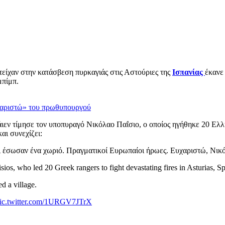
είχαν στην κατάσβεση πυρκαγιάς στις Αστούριες της
Ισπανίας
έκανε
μπίμπ.
υχαριστώ» του πρωθυπουργού
Λάιεν τίμησε τον υποπυραγό Νικόλαο Παΐσιο, ο οποίος ηγήθηκε 20 
αι συνεχίζει:
ι έσωσαν ένα χωριό. Πραγματικοί Ευρωπαίοι ήρωες. Ευχαριστώ, Νικ
ios, who led 20 Greek rangers to fight devastating fires in Asturias, Sp
d a village.
ic.twitter.com/1URGV7JTrX