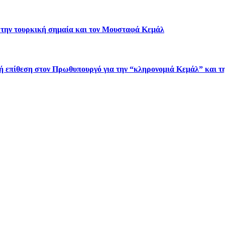
 την τουρκική σημαία και τον Μουσταφά Κεμάλ
πίθεση στον Πρωθυπουργό για την “κληρονομιά Κεμάλ” και τη