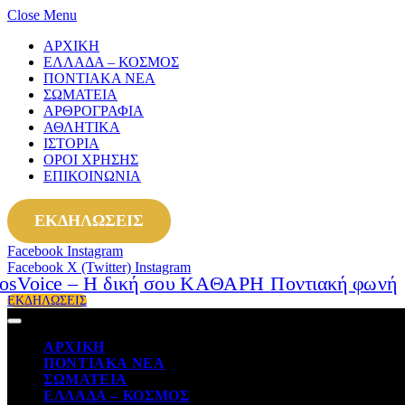
Close Menu
ΑΡΧΙΚΗ
ΕΛΛΑΔΑ – ΚΟΣΜΟΣ
ΠΟΝΤΙΑΚΑ ΝΕΑ
ΣΩΜΑΤΕΙΑ
ΑΡΘΡΟΓΡΑΦΙΑ
ΑΘΛΗΤΙΚΑ
ΙΣΤΟΡΙΑ
ΟΡΟΙ ΧΡΗΣΗΣ
ΕΠΙΚΟΙΝΩΝΙΑ
ΕΚΔΗΛΩΣΕΙΣ
Facebook
Instagram
Facebook
X (Twitter)
Instagram
ΕΚΔΗΛΩΣΕΙΣ
ΑΡΧΙΚΗ
ΠΟΝΤΙΑΚΑ ΝΕΑ
ΣΩΜΑΤΕΙΑ
ΕΛΛΑΔΑ – ΚΟΣΜΟΣ