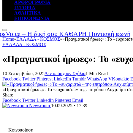
ΑΡΘΡΟΓΡΑΦΙΑ
ΙΣΤΟΡΙΑ
ΑΘΛΗΤΙΚΑ
ΕΠΙΚΟΙΝΩΝΙΑ
Home
»
ΕΛΛΑΔΑ - ΚΟΣΜΟΣ
»
«Πραγματικοί ήρωες»: Το «ευχαριστ
ΕΛΛΑΔΑ - ΚΟΣΜΟΣ
«Πραγματικοί ήρωες»: Το «ευχ
10 Σεπτεμβρίου, 2025
Δεν υπάρχουν Σχόλια
1 Min Read
Facebook
Twitter
Pinterest
LinkedIn
Tumblr
WhatsApp
VKontakte
E
«Πραγματικοί ήρωες»: Το «ευχαριστώ» της επιτρόπου Λαχμπίμπ στ
Share
Facebook
Twitter
LinkedIn
Pinterest
Email
Newsroom
10.09.2025 • 17:39
Κοινοποίηση