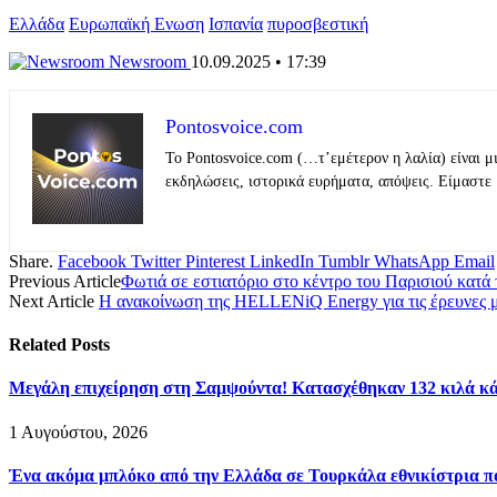
Ελλάδα
Ευρωπαϊκή Ενωση
Ισπανία
πυροσβεστική
Newsroom
10.09.2025 • 17:39
Pontosvoice.com
Το Pontosvoice.com (…τ’εμέτερον η λαλία) είναι μ
εκδηλώσεις, ιστορικά ευρήματα, απόψεις. Είμαστε 
Share.
Facebook
Twitter
Pinterest
LinkedIn
Tumblr
WhatsApp
Email
Previous Article
Φωτιά σε εστιατόριο στο κέντρο του Παρισιού κατά
Next Article
Η ανακοίνωση της HELLENiQ Energy για τις έρευνες μ
Related
Posts
Μεγάλη επιχείρηση στη Σαμψούντα! Κατασχέθηκαν 132 κιλά κά
1 Αυγούστου, 2026
Ένα ακόμα μπλόκο από την Ελλάδα σε Τουρκάλα εθνικίστρια πο