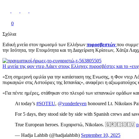
0
Σχόλια
Ειδική μνεία στον ηρωισμό των Ελλήνων
πυροσβεστών
που συμμετ
την Ισότητα, την Ετοιμότητα και τη Διαχείριση Κρίσεων, Χάτζα Λαχ
Η μνεία της φον ντερ Λάιεν στους Ελληνες πυροσβέστες και το «ε
«Στη σημερινή ομιλία για την κατάσταση της Ενωσης, η Φον ντερ 
πυρκαγιών στις Αστούριες της Ισπανίας», αναφέρει η αξιωματούχος κ
«Για πέντε ημέρες, στάθηκαν στο πλευρό των ισπανικών ομάδων κα
At today’s
#SOTEU
,
@vonderleyen
honoured Lt. Nikolaos Pais
For 5 days, they stood side by side with Spanish crews and save
True European heroes. Ευχαριστώ, Nikolaos. 🇬🇷🇪🇸🇪🇺
p
— Hadja Lahbib (@hadjalahbib)
September 10, 2025