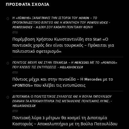
ΠΡΌΣΦΑΤΑ ΣΧΌΛΙΑ
Η «TÜRKIYE» ΞΑΝΑΓΡΆΦΕΙ ΤΗΝ ΙΣΤΟΡΊΑ ΤΟΥ HORON – ΤΟ
ΠΡΟΠΑΓΑΝΔΙΣΤΙΚΌ ΒΊΝΤΕΟ ΚΑΙ Η ΑΠΆΝΤΗΣΗ ΤΟΥ PONTOS VOICE -
PONTOSVOICE - H ΔΙΚΉ ΣΟΥ ΚΑΘΑΡΗ ΠΟΝΤΙΑΚΉ ΦΩΝΉ
στο
Παρέμβαση Χρήστου Κωνσταντινίδη στο Star! «Ο
ποντιακός χορός δεν είναι τουρκικός – Πρόκειται για
πολιτιστικό σφετερισμό»
ΠΌΝΤΙΟΣ ΜΈΧΡΙ ΚΑΙ ΣΤΗΝ ΠΙΝΑΚΊΔΑ – Η MERCEDES ΜΕ ΤΟ «PONTIOS»
ΠΟΥ ΚΛΈΒΕΙ ΤΙΣ ΕΝΤΥΠΏΣΕΙΣ - HELLASVOICE.GR
στο
Πόντιος μέχρι και στην πινακίδα – Η Mercedes με το
«PONTIOS» που κλέβει τις εντυπώσεις
ΔΙΠΟΤΑΜΊΑ: Ο ΠΟΛΙΤΙΣΤΙΚΌΣ ΣΎΛΛΟΓΟΣ ΚΑΙ Η ΒΟΎΛΑ ΠΑΤΟΥΛΊΔΟΥ
ΈΚΑΝΑΝ ΤΑ ΑΠΟΚΑΛΥΠΤΉΡΙΑ ΤΗΣ ΜΕΤΑΛΛΙΚΉΣ ΠΟΝΤΙΑΚΉΣ ΛΎΡΑΣ. -
HELLASVOICE.GR
στο
Ποντιακή λύρα 3 μέτρων θα κοσμεί τη Διποταμία
Καστοριάς – Αποκαλυπτήρια με τη Βούλα Πατουλίδου