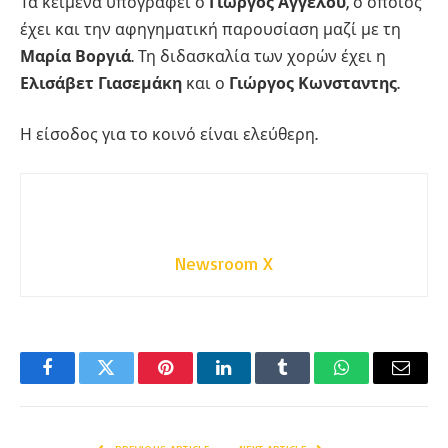
Τα κείμενα υπογράφει ο
Γιώργος Αγγέλου
, ο οποίος
έχει και την αφηγηματική παρουσίαση μαζί με τη
Μαρία Βοργιά
. Τη διδασκαλία των χορών έχει η
Ελισάβετ Γιασεμάκη
και ο
Γιώργος Κωνσταντης
.
Η είσοδος για το κοινό είναι ελεύθερη.
Newsroom X
Facebook
Twitter
Pinterest
LinkedIn
Tumblr
WhatsApp
Email