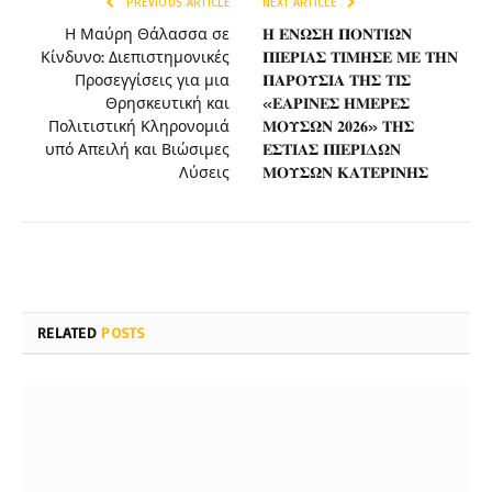
PREVIOUS ARTICLE
NEXT ARTICLE
Η Μαύρη Θάλασσα σε
𝚮 𝚬𝚴𝛀𝚺𝚮 𝚷𝚶𝚴𝚻𝚰𝛀𝚴
Κίνδυνο: Διεπιστημονικές
𝚷𝚰𝚬𝚸𝚰𝚨𝚺 𝚻𝚰𝚳𝚮𝚺𝚬 𝚳𝚬 𝚻𝚮𝚴
Προσεγγίσεις για μια
𝚷𝚨𝚸𝚶𝚼𝚺𝚰𝚨 𝚻𝚮𝚺 𝚻𝚰𝚺
Θρησκευτική και
«𝚬𝚨𝚸𝚰𝚴𝚬𝚺 𝚮𝚳𝚬𝚸𝚬𝚺
Πολιτιστική Κληρονομιά
𝚳𝚶𝚼𝚺𝛀𝚴 𝟐𝟎𝟐𝟔» 𝚻𝚮𝚺
υπό Απειλή και Βιώσιμες
𝚬𝚺𝚻𝚰𝚨𝚺 𝚷𝚰𝚬𝚸𝚰𝚫𝛀𝚴
Λύσεις
𝚳𝚶𝚼𝚺𝛀𝚴 𝚱𝚨𝚻𝚬𝚸𝚰𝚴𝚮𝚺
RELATED
POSTS