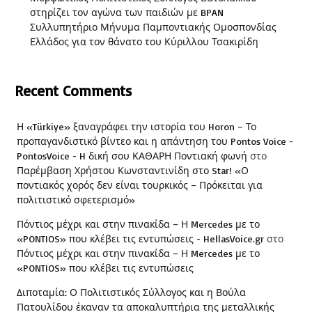
στηρίζει τον αγώνα των παιδιών με BPAN
Συλλυπητήριο Μήνυμα Παμποντιακής Ομοσπονδίας
Ελλάδος για τον θάνατο του Κύριλλου Τσακιρίδη
Recent Comments
Η «Türkiye» ξαναγράφει την ιστορία του Horon – Το
προπαγανδιστικό βίντεο και η απάντηση του Pontos Voice -
PontosVoice - H δική σου ΚΑΘΑΡΗ Ποντιακή φωνή
στο
Παρέμβαση Χρήστου Κωνσταντινίδη στο Star! «Ο
ποντιακός χορός δεν είναι τουρκικός – Πρόκειται για
πολιτιστικό σφετερισμό»
Πόντιος μέχρι και στην πινακίδα – Η Mercedes με το
«PONTIOS» που κλέβει τις εντυπώσεις - HellasVoice.gr
στο
Πόντιος μέχρι και στην πινακίδα – Η Mercedes με το
«PONTIOS» που κλέβει τις εντυπώσεις
Διποταμία: Ο Πολιτιστικός Σύλλογος και η Βούλα
Πατουλίδου έκαναν τα αποκαλυπτήρια της μεταλλικής