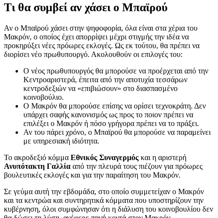
Τι θα συμβεί αν χάσει ο Μπαϊρού
Αν ο Μπαϊρού χάσει στην ψηφοφορία, όλα είναι στα χέρια του
Μακρόν, ο οποίος έχει απορρίψει μέχρι στιγμής την ιδέα να
προκηρύξει νέες πρόωρες εκλογές. Ως εκ τούτου, θα πρέπει να
διορίσει νέο πρωθυπουργό. Ακολουθούν οι επιλογές του:
Ο νέος πρωθυπουργός θα μπορούσε να προέρχεται από την
Κεντροαριστερά, έπειτα από την αποτυχία τεσσάρων
κεντροδεξιών να «επιβιώσουν» στο διασπασμένο
κοινοβούλιο.
Ο Μακρόν θα μπορούσε επίσης να ορίσει τεχνοκράτη. Δεν
υπάρχει σαφής κανονισμός ως προς το ποιον πρέπει να
επιλέξει ο Μακρόν ή πόσο γρήγορα πρέπει να το πράξει.
Αν του πάρει χρόνο, ο Μπαϊρού θα μπορούσε να παραμείνει
με υπηρεσιακή ιδιότητα.
Το ακροδεξιό κόμμα
Εθνικός Συναγερμός
και η αριστερή
Ανυπότακτη Γαλλία
από την πλευρά τους πιέζουν για πρόωρες
βουλευτικές εκλογές και για την παραίτηση του Μακρόν.
Σε γεύμα αυτή την εβδομάδα, στο οποίο συμμετείχαν ο Μακρόν
και τα κεντρώα και συντηρητικά κόμματα που υποστηρίζουν την
κυβέρνηση, όλοι συμφώνησαν ότι η διάλυση του κοινοβουλίου δεν
θα δώσει τη λύση, ανέφερε πηγή κοντά στον Μακρόν,