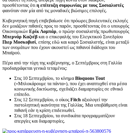
προσθέτοντας ότι
η επίτευξη συμφωνίας με τους Σοσιαλιστές
φαινόταν σαν μία από τις μοναδικές βιώσιμες επιλογές.
Κυβερνητική πηγή επιβεβαίωσε ότι πρόωρες βουλευτικές εκλογές
δεν μοιάζουν πιθανές προς το παρόν, προσθέτοντας ότι ο υπουργός
Οικονομικών
Ερίκ Λομπάρ
, ο πρώην σοσιαλιστής πρωθυπουργός
Μπερνάρ Καζνέβ
και ο επικεφαλής του Ελεγκτικού Συνεδρίου
Πιερ Μοσκοβισί
, επίσης εδώ και καιρό Σοσιαλιστής, είναι μεταξύ
των ονομάτων που έχουν ακουστεί ως πιθανοί διάδοχοι του
Μπαϊρού.
Πέρα από την τύχη της κυβέρνησης, ο Σεπτέμβριος στη Γαλλία
προδιαγράφεται γενικά τεταμένος:
Στις 10 Σεπτεμβρίου, το κίνημα
Bloquons Tout
(«Μπλοκάρουμε τα πάντα»), που έχει αναπτυχθεί στα μέσα
κοινωνικής δικτύωσης, σχεδιάζει διαμαρτυρίες σε εθνικό
επίπεδο.
Στις 12 Σεπτεμβρίου, ο οίκος
Fitch
αξιολογεί την
πιστοληπτική ικανότητα της Γαλλίας. Μια υποβάθμιση είναι
πιθανή εάν η κρίση επιδεινωθεί.
Στις 18 Σεπτεμβρίου, τα συνδικάτα προγραμματίζουν
απεργίες και διαμαρτυρίες.