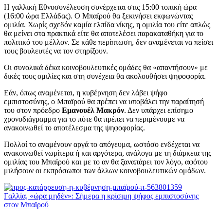
Η γαλλική Εθνοσυνέλευση συνέρχεται στις 15:00 τοπική ώρα
(16:00 ώρα Ελλάδας). Ο Μπαϊρού θα ξεκινήσει εκφωνώντας
ομιλία. Χωρίς σχεδόν καμία ελπίδα νίκης, η ομιλία του είτε απλώς
θα μείνει στα πρακτικά είτε θα αποτελέσει παρακαταθήκη για το
πολιτικό του μέλλον. Σε κάθε περίπτωση, δεν αναμένεται να πείσει
τους βουλευτές να τον στηρίξουν.
Οι συνολικά δέκα κοινοβουλευτικές ομάδες θα «απαντήσουν» με
δικές τους ομιλίες και στη συνέχεια θα ακολουθήσει ψηφοφορία.
Εάν, όπως αναμένεται, η κυβέρνηση δεν λάβει ψήφο
εμπιστοσύνης, ο Μπαϊρού θα πρέπει να υποβάλει την παραίτησή
του στον πρόεδρο
Εμανουέλ Μακρόν
. Δεν υπάρχει επίσημο
χρονοδιάγραμμα για το πότε θα πρέπει να περιμένουμε να
ανακοινωθεί το αποτέλεσμα της ψηφοφορίας.
Πολλοί το αναμένουν αργά το απόγευμα, ωστόσο ενδέχεται να
ανακοινωθεί νωρίτερα ή και αργότερα, ανάλογα με τη διάρκεια της
ομιλίας του Μπαϊρού και με το αν θα ξαναπάρει τον λόγο, αφότου
μιλήσουν οι εκπρόσωποι των άλλων κοινοβουλευτικών ομάδων.
Γαλλία, «ώρα μηδέν»: Σήμερα η κρίσιμη ψήφος εμπιστοσύνης
στον Μπαϊρού