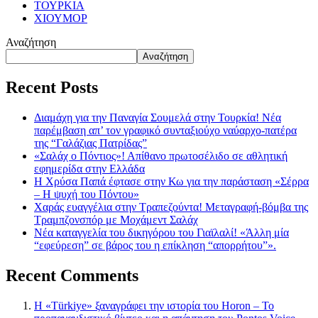
ΤΟΥΡΚΙΑ
ΧΙΟΥΜΟΡ
Αναζήτηση
Αναζήτηση
Recent Posts
Διαμάχη για την Παναγία Σουμελά στην Τουρκία! Νέα
παρέμβαση απ’ τον γραφικό συνταξιούχο ναύαρχο-πατέρα
της “Γαλάζιας Πατρίδας”
«Σαλάχ ο Πόντιος»! Απίθανο πρωτοσέλιδο σε αθλητική
εφημερίδα στην Ελλάδα
Η Χρύσα Παπά έφτασε στην Κω για την παράσταση «Σέρρα
– Η ψυχή του Πόντου»
Χαράς ευαγγέλια στην Τραπεζούντα! Μεταγραφή-βόμβα της
Τραμπζονσπόρ με Μοχάμεντ Σαλάχ
Νέα καταγγελία του δικηγόρου του Γιαϊλαλί! «Άλλη μία
“εφεύρεση” σε βάρος του η επίκληση “απορρήτου”».
Recent Comments
Η «Türkiye» ξαναγράφει την ιστορία του Horon – Το