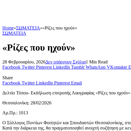
Home
»
ΣΩΜΑΤΕΙΑ
»
«Ρίζες που ηχούν»
ΣΩΜΑΤΕΙΑ
«Ρίζες που ηχούν»
28 Φεβρουαρίου, 2026
Δεν υπάρχουν Σχόλια
1 Min Read
Facebook
Twitter
Pinterest
LinkedIn
Tumblr
WhatsApp
VKontakte
E
Share
Facebook
Twitter
LinkedIn
Pinterest
Email
Δελτίο Τύπου- Εκδήλωση επιτροπής Λαογραφίας «Ρίζες που ηχούν»
Θεσσαλονίκη: 28/02/2026
Αρ.Πρ.: 1013
Ο Σύλλογος Ποντίων Φοιτητών και Σπουδαστών Θεσσαλονίκης, στα π
Κατά την διάρκεια της, θα πραγματοποιηθεί ανοιχτή συζήτηση με κε