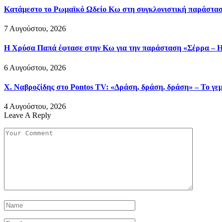
Κατάμεστο το Ρωμαϊκό Ωδείο Κω στη συγκλονιστική παράστασ
7 Αυγούστου, 2026
Η Χρύσα Παπά έφτασε στην Κω για την παράσταση «Σέρρα – Η
6 Αυγούστου, 2026
Χ. Ναβροζίδης στο Pontos TV: «Δράση, δράση, δράση» – Το γεμ
4 Αυγούστου, 2026
Leave A Reply