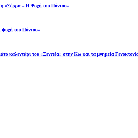
η «Σέρρα – Η Ψυχή του Πόντου»
 ψυχή του Πόντου»
άτο καλεντάρι του «Ξενιτέα» στην Κω και τα μνημεία Γενοκτονία