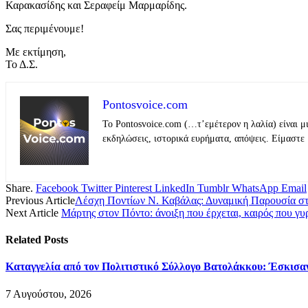
Καρακασίδης και Σεραφείμ Μαρμαρίδης.
Σας περιμένουμε!
Με εκτίμηση,
Το Δ.Σ.
Pontosvoice.com
Το Pontosvoice.com (…τ’εμέτερον η λαλία) είναι μ
εκδηλώσεις, ιστορικά ευρήματα, απόψεις. Είμαστε 
Share.
Facebook
Twitter
Pinterest
LinkedIn
Tumblr
WhatsApp
Email
Previous Article
Λέσχη Ποντίων Ν. Καβάλας: Δυναμική Παρουσία στ
Next Article
Μάρτης στον Πόντο: άνοιξη που έρχεται, καιρός που γυρ
Related
Posts
Καταγγελία από τον Πολιτιστικό Σύλλογο Βατολάκκου: Έσκισαν 
7 Αυγούστου, 2026