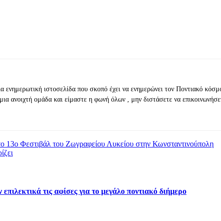
ια ενημερωτική ιστοσελίδα που σκοπό έχει να ενημερώνει τον Ποντιακό κόσμ
μια ανοιχτή ομάδα και είμαστε η φωνή όλων , μην διστάσετε να επικοινωνήσε
ο 13ο Φεστιβάλ του Ζωγραφείου Λυκείου στην Κωνσταντινούπολη
ίζει
επιλεκτικά τις αφίσες για το μεγάλο ποντιακό διήμερο