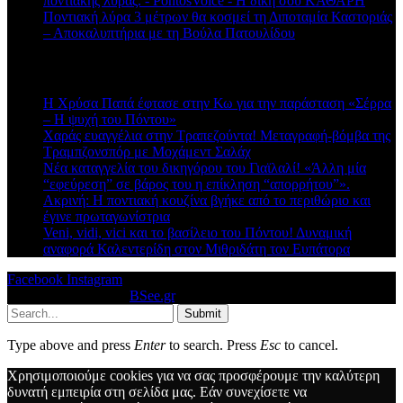
ποντιακής λύρας. - PontosVoice - H δική σου ΚΑΘΑΡΗ
στο
Ποντιακή λύρα 3 μέτρων θα κοσμεί τη Διποταμία Καστοριάς
– Αποκαλυπτήρια με τη Βούλα Πατουλίδου
Πρόσφατα άρθρα
Η Χρύσα Παπά έφτασε στην Κω για την παράσταση «Σέρρα
– Η ψυχή του Πόντου»
Χαράς ευαγγέλια στην Τραπεζούντα! Μεταγραφή-βόμβα της
Τραμπζονσπόρ με Μοχάμεντ Σαλάχ
Νέα καταγγελία του δικηγόρου του Γιαϊλαλί! «Άλλη μία
“εφεύρεση” σε βάρος του η επίκληση “απορρήτου”».
Ακρινή: Η ποντιακή κουζίνα βγήκε από το περιθώριο και
έγινε πρωταγωνίστρια
Veni, vidi, vici και το βασίλειο του Πόντου! Δυναμική
αναφορά Καλεντερίδη στον Μιθριδάτη τον Ευπάτορα
Facebook
Instagram
© 2026 Designed by
BSee.gr
.
Submit
Type above and press
Enter
to search. Press
Esc
to cancel.
Χρησιμοποιούμε cookies για να σας προσφέρουμε την καλύτερη
δυνατή εμπειρία στη σελίδα μας. Εάν συνεχίσετε να