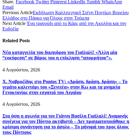
Share.
Facebook
Twitter
Pinterest
LinkedIn
Tumblr
WhatsApp
Email
Previous Article
Εκδήλωση Καλλιτεχνική Στέγη Ποντίων Βορείου
Ελλάδος στο Πάρκο για Όλους στην Τούμπα
Next Article
Ένα τραγούδι από το Κάρς από την Ακυλίνα και την
Ευδοξία
Related
Posts
Νέα καταγγελία του δικηγόρου του Γιαϊλαλί! «Άλλη μία
“εφεύρεση” σε βάρος του η επίκληση “απορρήτου”».
4 Αυγούστου, 2026
Χ. Ναβροζίδης στο Pontos TV: «Δράση, δράση, δράση» – Το
γεμάτο καλεντάρι του «Ξενιτέα» στην Κω και τα μνημεία
Γενοκτονίας στην εσχατιά του Αιγαίου
4 Αυγούστου, 2026
Στα ύψη η αγωνία για τον Γιάννη Βασίλη Γιαϊλαλί! Αναμονής
συνέχεια για τον Πόντιο ακτιβιστή – Δεν πραγματοποιήθηκε η
κρίσιμη συνάντηση για το άσυλο – Το μήνυμά του προς όλους
τους Πόντιους