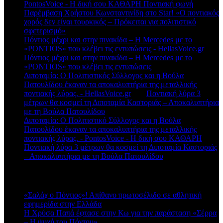
PontosVoice - H δική σου ΚΑΘΑΡΗ Ποντιακή φωνή
στο
Παρέμβαση Χρήστου Κωνσταντινίδη στο Star! «Ο ποντιακός
χορός δεν είναι τουρκικός – Πρόκειται για πολιτιστικό
σφετερισμό»
Πόντιος μέχρι και στην πινακίδα – Η Mercedes με το
«PONTIOS» που κλέβει τις εντυπώσεις - HellasVoice.gr
στο
Πόντιος μέχρι και στην πινακίδα – Η Mercedes με το
«PONTIOS» που κλέβει τις εντυπώσεις
Διποταμία: Ο Πολιτιστικός Σύλλογος και η Βούλα
Πατουλίδου έκαναν τα αποκαλυπτήρια της μεταλλικής
ποντιακής λύρας. - HellasVoice.gr
στο
Ποντιακή λύρα 3
μέτρων θα κοσμεί τη Διποταμία Καστοριάς – Αποκαλυπτήρια
με τη Βούλα Πατουλίδου
Διποταμία: Ο Πολιτιστικό Σύλλογος και η Βούλα
Πατουλίδου έκαναν τα αποκαλυπτήρια της μεταλλικής
ποντιακής λύρας. - PontosVoice - H δική σου ΚΑΘΑΡΗ
στο
Ποντιακή λύρα 3 μέτρων θα κοσμεί τη Διποταμία Καστοριάς
– Αποκαλυπτήρια με τη Βούλα Πατουλίδου
Πρόσφατα άρθρα
«Σαλάχ ο Πόντιος»! Απίθανο πρωτοσέλιδο σε αθλητική
εφημερίδα στην Ελλάδα
Η Χρύσα Παπά έφτασε στην Κω για την παράσταση «Σέρρα
– Η ψυχή του Πόντου»