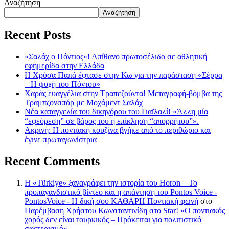
Αναζήτηση
Αναζήτηση
Recent Posts
«Σαλάχ ο Πόντιος»! Απίθανο πρωτοσέλιδο σε αθλητική
εφημερίδα στην Ελλάδα
Η Χρύσα Παπά έφτασε στην Κω για την παράσταση «Σέρρα
– Η ψυχή του Πόντου»
Χαράς ευαγγέλια στην Τραπεζούντα! Μεταγραφή-βόμβα της
Τραμπζονσπόρ με Μοχάμεντ Σαλάχ
Νέα καταγγελία του δικηγόρου του Γιαϊλαλί! «Άλλη μία
“εφεύρεση” σε βάρος του η επίκληση “απορρήτου”».
Ακρινή: Η ποντιακή κουζίνα βγήκε από το περιθώριο και
έγινε πρωταγωνίστρια
Recent Comments
Η «Türkiye» ξαναγράφει την ιστορία του Horon – Το
προπαγανδιστικό βίντεο και η απάντηση του Pontos Voice -
PontosVoice - H δική σου ΚΑΘΑΡΗ Ποντιακή φωνή
στο
Παρέμβαση Χρήστου Κωνσταντινίδη στο Star! «Ο ποντιακός
χορός δεν είναι τουρκικός – Πρόκειται για πολιτιστικό
σφετερισμό»