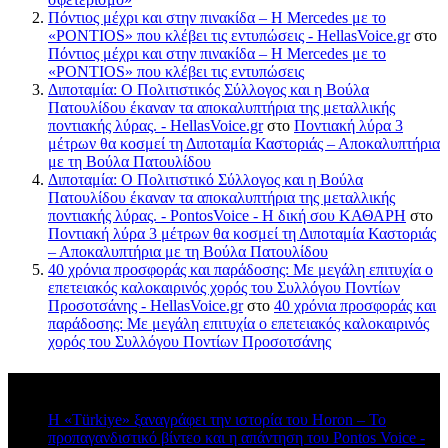
Πόντιος μέχρι και στην πινακίδα – Η Mercedes με το
«PONTIOS» που κλέβει τις εντυπώσεις - HellasVoice.gr
στο
Πόντιος μέχρι και στην πινακίδα – Η Mercedes με το
«PONTIOS» που κλέβει τις εντυπώσεις
Διποταμία: Ο Πολιτιστικός Σύλλογος και η Βούλα
Πατουλίδου έκαναν τα αποκαλυπτήρια της μεταλλικής
ποντιακής λύρας. - HellasVoice.gr
στο
Ποντιακή λύρα 3
μέτρων θα κοσμεί τη Διποταμία Καστοριάς – Αποκαλυπτήρια
με τη Βούλα Πατουλίδου
Διποταμία: Ο Πολιτιστικό Σύλλογος και η Βούλα
Πατουλίδου έκαναν τα αποκαλυπτήρια της μεταλλικής
ποντιακής λύρας. - PontosVoice - H δική σου ΚΑΘΑΡΗ
στο
Ποντιακή λύρα 3 μέτρων θα κοσμεί τη Διποταμία Καστοριάς
– Αποκαλυπτήρια με τη Βούλα Πατουλίδου
40 χρόνια προσφοράς και παράδοσης: Με μεγάλη επιτυχία ο
επετειακός καλοκαιρινός χορός του Συλλόγου Ποντίων
Προσοτσάνης - HellasVoice.gr
στο
40 χρόνια προσφοράς και
παράδοσης: Με μεγάλη επιτυχία ο επετειακός καλοκαιρινός
χορός του Συλλόγου Ποντίων Προσοτσάνης
Πρόσφατα σχόλια
Η «Türkiye» ξαναγράφει την ιστορία του Horon – Το
προπαγανδιστικό βίντεο και η απάντηση του Pontos Voice -