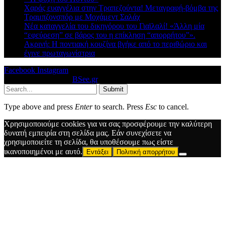
Χαράς ευαγγέλια στην Τραπεζούντα! Μεταγραφή-βόμβα της
Τραμπζονσπόρ με Μοχάμεντ Σαλάχ
Νέα καταγγελία του δικηγόρου του Γιαϊλαλί! «Άλλη μία
“εφεύρεση” σε βάρος του η επίκληση “απορρήτου”».
Ακρινή: Η ποντιακή κουζίνα βγήκε από το περιθώριο και
έγινε πρωταγωνίστρια
Facebook
Instagram
© 2026 Designed by
BSee.gr
.
Submit
Type above and press
Enter
to search. Press
Esc
to cancel.
Χρησιμοποιούμε cookies για να σας προσφέρουμε την καλύτερη
δυνατή εμπειρία στη σελίδα μας. Εάν συνεχίσετε να
χρησιμοποιείτε τη σελίδα, θα υποθέσουμε πως είστε
ικανοποιημένοι με αυτό.
Εντάξει
Πολιτική απορρήτου