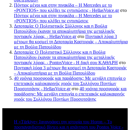
Πόντιος μέχρι και στην πινακίδα – Η Mercedes με το
«PONTIOS» που κλέβει τις εντυπώσεις - HellasVoice.gr
στο
Πόντιος μέχρι και στην πινακίδα – Η Mercedes με το
«PONTIOS» που κλέβει τις εντυπώσεις
Διποταμία: Ο Πολιτιστικός Σύλλογος και η Βούλα
Πατουλίδου έκαναν τα αποκαλυπτήρια της μεταλλικής
ποντιακής λύρας. - HellasVoice.gr
στο
Ποντιακή λύρα 3
μέτρων θα κοσμεί τη Διποταμία Καστοριάς – Αποκαλυπτήρια
με τη Βούλα Πατουλίδου
Διποταμία: Ο Πολιτιστικό Σύλλογος και η Βούλα
Πατουλίδου έκαναν τα αποκαλυπτήρια της μεταλλικής
ποντιακής λύρας. - PontosVoice - H δική σου ΚΑΘΑΡΗ
στο
Ποντιακή λύρα 3 μέτρων θα κοσμεί τη Διποταμία Καστοριάς
– Αποκαλυπτήρια με τη Βούλα Πατουλίδου
40 χρόνια προσφοράς και παράδοσης: Με μεγάλη επιτυχία ο
επετειακός καλοκαιρινός χορός του Συλλόγου Ποντίων
Προσοτσάνης - HellasVoice.gr
στο
40 χρόνια προσφοράς και
παράδοσης: Με μεγάλη επιτυχία ο επετειακός καλοκαιρινός
χορός του Συλλόγου Ποντίων Προσοτσάνης
Πρόσφατα σχόλια
Η «Türkiye» ξαναγράφει την ιστορία του Horon – Το
προπαγανδιστικό βίντεο και η απάντηση του Pontos Voice -