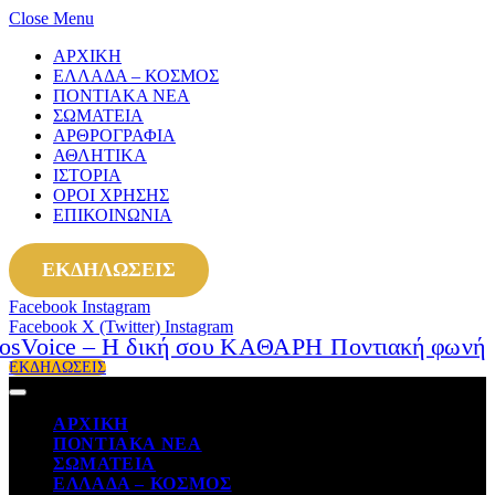
Close Menu
ΑΡΧΙΚΗ
ΕΛΛΑΔΑ – ΚΟΣΜΟΣ
ΠΟΝΤΙΑΚΑ ΝΕΑ
ΣΩΜΑΤΕΙΑ
ΑΡΘΡΟΓΡΑΦΙΑ
ΑΘΛΗΤΙΚΑ
ΙΣΤΟΡΙΑ
ΟΡΟΙ ΧΡΗΣΗΣ
ΕΠΙΚΟΙΝΩΝΙΑ
ΕΚΔΗΛΩΣΕΙΣ
Facebook
Instagram
Facebook
X (Twitter)
Instagram
ΕΚΔΗΛΩΣΕΙΣ
ΑΡΧΙΚΗ
ΠΟΝΤΙΑΚΑ ΝΕΑ
ΣΩΜΑΤΕΙΑ
ΕΛΛΑΔΑ – ΚΟΣΜΟΣ