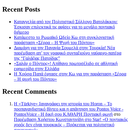
Recent Posts
Καταγγελία από τον Πολιτιστικό Σύλλογο Βατολάκκου:
Έσκισαν επιλεκτικά τις αφίσες για το μεγάλο ποντιακό
διήμερο
Κατάμεστο το Ρωμαϊκό Ωδείο Κω στη συγκλονιστική
παράσταση «Σέρρα – Η Ψυχή του Πόντου»
Διαμάχη για την Παναγία Σουμελά στην Τουρκία! Νέα
παρέμβαση απ’ τον γραφικό συνταξιούχο ναύαρχο-πατέρα
της “Γαλάζιας Πατρίδας”
«Σαλάχ ο Πόντιος»! Απίθανο πρωτοσέλιδο σε αθλητική
εφημερίδα στην Ελλάδα
Η Χρύσα Παπά έφτασε στην Κω για την παράσταση «Σέρρα
– Η ψυχή του Πόντου»
Recent Comments
Η «Türkiye» ξαναγράφει την ιστορία του Horon – Το
προπαγανδιστικό βίντεο και η απάντηση του Pontos Voice -
PontosVoice - H δική σου ΚΑΘΑΡΗ Ποντιακή φωνή
στο
Παρέμβαση Χρήστου Κωνσταντινίδη στο Star! «Ο ποντιακός
χορός δεν είναι τουρκικός – Πρόκειται για πολιτιστικό
σφετερισμό»