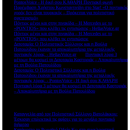
PontosVoice - H δική σου ΚΑΘΑΡΗ Ποντιακή φωνή
στο
Παρέμβαση Χρήστου Κωνσταντινίδη στο Star! «Ο ποντιακός
χορός δεν είναι τουρκικός – Πρόκειται για πολιτιστικό
σφετερισμό»
Πόντιος μέχρι και στην πινακίδα – Η Mercedes με το
«PONTIOS» που κλέβει τις εντυπώσεις - HellasVoice.gr
στο
Πόντιος μέχρι και στην πινακίδα – Η Mercedes με το
«PONTIOS» που κλέβει τις εντυπώσεις
Διποταμία: Ο Πολιτιστικός Σύλλογος και η Βούλα
Πατουλίδου έκαναν τα αποκαλυπτήρια της μεταλλικής
ποντιακής λύρας. - HellasVoice.gr
στο
Ποντιακή λύρα 3
μέτρων θα κοσμεί τη Διποταμία Καστοριάς – Αποκαλυπτήρια
με τη Βούλα Πατουλίδου
Διποταμία: Ο Πολιτιστικό Σύλλογος και η Βούλα
Πατουλίδου έκαναν τα αποκαλυπτήρια της μεταλλικής
ποντιακής λύρας. - PontosVoice - H δική σου ΚΑΘΑΡΗ
στο
Ποντιακή λύρα 3 μέτρων θα κοσμεί τη Διποταμία Καστοριάς
– Αποκαλυπτήρια με τη Βούλα Πατουλίδου
Πρόσφατα άρθρα
Καταγγελία από τον Πολιτιστικό Σύλλογο Βατολάκκου:
Έσκισαν επιλεκτικά τις αφίσες για το μεγάλο ποντιακό
διήμερο
Κατάμεστο το Ρωμαϊκό Ωδείο Κω στη συγκλονιστική