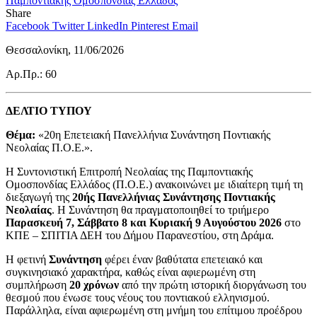
Share
Facebook
Twitter
LinkedIn
Pinterest
Email
Θεσσαλονίκη, 11/06/2026
Αρ.Πρ.: 60
ΔΕΛΤΙΟ ΤΥΠΟΥ
Θέμα:
«20η Επετειακή Πανελλήνια Συνάντηση Ποντιακής
Νεολαίας Π.Ο.Ε.».
Η Συντονιστική Επιτροπή Νεολαίας της Παμποντιακής
Ομοσπονδίας Ελλάδος (Π.Ο.Ε.) ανακοινώνει με ιδιαίτερη τιμή τη
διεξαγωγή της
20ής Πανελλήνιας Συνάντησης Ποντιακής
Νεολαίας
. Η Συνάντηση θα πραγματοποιηθεί το τριήμερο
Παρασκευή 7, Σάββατο 8 και Κυριακή 9 Αυγούστου 2026
στο
ΚΠΕ – ΣΠΙΤΙΑ ΔΕΗ του Δήμου Παρανεστίου, στη Δράμα.
Η φετινή
Συνάντηση
φέρει έναν βαθύτατα επετειακό και
συγκινησιακό χαρακτήρα, καθώς είναι αφιερωμένη στη
συμπλήρωση
20 χρόνων
από την πρώτη ιστορική διοργάνωση του
θεσμού που ένωσε τους νέους του ποντιακού ελληνισμού.
Παράλληλα, είναι αφιερωμένη στη μνήμη του επίτιμου προέδρου