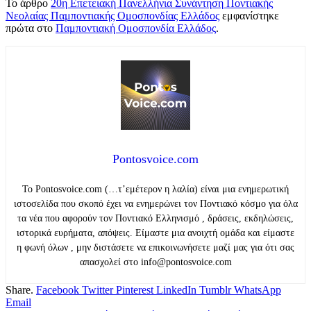
Το άρθρο
20η Επετειακή Πανελλήνια Συνάντηση Ποντιακής
Νεολαίας Παμποντιακής Ομοσπονδίας Ελλάδος
εμφανίστηκε
πρώτα στο
Παμποντιακή Ομοσπονδία Ελλάδος
.
Pontosvoice.com
Το Pontosvoice.com (…τ’εμέτερον η λαλία) είναι μια ενημερωτική
ιστοσελίδα που σκοπό έχει να ενημερώνει τον Ποντιακό κόσμο για όλα
τα νέα που αφορούν τον Ποντιακό Ελληνισμό , δράσεις, εκδηλώσεις,
ιστορικά ευρήματα, απόψεις. Είμαστε μια ανοιχτή ομάδα και είμαστε
η φωνή όλων , μην διστάσετε να επικοινωνήσετε μαζί μας για ότι σας
απασχολεί στο info@pontosvoice.com
Share.
Facebook
Twitter
Pinterest
LinkedIn
Tumblr
WhatsApp
Email