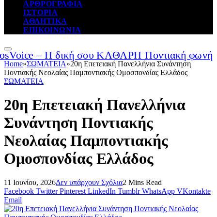
ΑΡΘΡΟΓΡΑΦΙΑ
ΙΣΤΟΡΙΑ
ΑΘΛΗΤΙΚΑ
ΕΠΙΚΟΙΝΩΝΙΑ
Home
»
ΣΩΜΑΤΕΙΑ
»
20η Επετειακή Πανελλήνια Συνάντηση
Ποντιακής Νεολαίας Παμποντιακής Ομοσπονδίας Ελλάδος
ΣΩΜΑΤΕΙΑ
20η Επετειακή Πανελλήνια
Συνάντηση Ποντιακής
Νεολαίας Παμποντιακής
Ομοσπονδίας Ελλάδος
11 Ιουνίου, 2026
Δεν υπάρχουν Σχόλια
2 Mins Read
Facebook
Twitter
Pinterest
LinkedIn
Tumblr
WhatsApp
VKontakte
Email