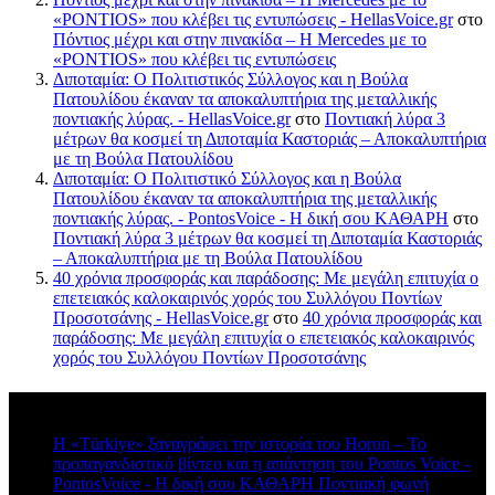
«PONTIOS» που κλέβει τις εντυπώσεις - HellasVoice.gr
στο
Πόντιος μέχρι και στην πινακίδα – Η Mercedes με το
«PONTIOS» που κλέβει τις εντυπώσεις
Διποταμία: Ο Πολιτιστικός Σύλλογος και η Βούλα
Πατουλίδου έκαναν τα αποκαλυπτήρια της μεταλλικής
ποντιακής λύρας. - HellasVoice.gr
στο
Ποντιακή λύρα 3
μέτρων θα κοσμεί τη Διποταμία Καστοριάς – Αποκαλυπτήρια
με τη Βούλα Πατουλίδου
Διποταμία: Ο Πολιτιστικό Σύλλογος και η Βούλα
Πατουλίδου έκαναν τα αποκαλυπτήρια της μεταλλικής
ποντιακής λύρας. - PontosVoice - H δική σου ΚΑΘΑΡΗ
στο
Ποντιακή λύρα 3 μέτρων θα κοσμεί τη Διποταμία Καστοριάς
– Αποκαλυπτήρια με τη Βούλα Πατουλίδου
40 χρόνια προσφοράς και παράδοσης: Με μεγάλη επιτυχία ο
επετειακός καλοκαιρινός χορός του Συλλόγου Ποντίων
Προσοτσάνης - HellasVoice.gr
στο
40 χρόνια προσφοράς και
παράδοσης: Με μεγάλη επιτυχία ο επετειακός καλοκαιρινός
χορός του Συλλόγου Ποντίων Προσοτσάνης
Πρόσφατα σχόλια
Η «Türkiye» ξαναγράφει την ιστορία του Horon – Το
προπαγανδιστικό βίντεο και η απάντηση του Pontos Voice -
PontosVoice - H δική σου ΚΑΘΑΡΗ Ποντιακή φωνή
στο