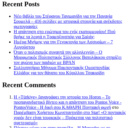
Recent Posts
Νέο βιβλίο του Στέφανου Τανιμανίδη για την Παναγία
Σουμελά – 416 σελίδες με ιστορικά στοιχεία και ανέκδοτες
φωτογραφίες
Η απάντηση στο ερώτημα του ενός εκατομμυρίου! Πού
βρήκε τα λεφτά η Τραμπζονσπόρ για Σαλάχ;
Ημέρα Μνήμης για την Γενοκτονία των Ασσυρίων – 7
Αυγούστου
Όταν ο πολιτισμός συναντά την αλληλεγγύη – Ο
Μορφωτικός Πολιτιστικός Σύλλογος Βατολάκκου στηρίζει
τον αγώνα των παιδιών με BPAN
Συλλυπητήριο Μήνυμα Παμποντιακής Ομοσπονδίας
Ελλάδος για τον θάνατο του Κύριλλου Τσακιρίδη
Recent Comments
Η «Türkiye» ξαναγράφει την ιστορία του Horon – Το
προπαγανδιστικό βίντεο και η απάντηση του Pontos Voice -
PontosVoice - H δική σου ΚΑΘΑΡΗ Ποντιακή φωνή
στο
Παρέμβαση Χρήστου Κωνσταντινίδη στο Star! «Ο ποντιακός
χορός δεν είναι τουρκικός – Πρόκειται για πολιτιστικό
σφετερισμό»
Πόντιος μέχρι και στην πινακίδα – Η Mercedes με το