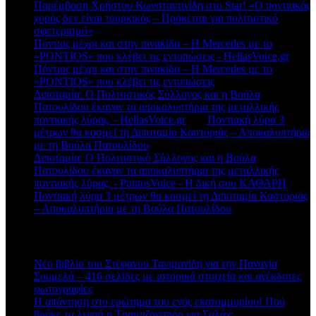
Παρέμβαση Χρήστου Κωνσταντινίδη στο Star! «Ο ποντιακός
χορός δεν είναι τουρκικός – Πρόκειται για πολιτιστικό
σφετερισμό»
Πόντιος μέχρι και στην πινακίδα – Η Mercedes με το
«PONTIOS» που κλέβει τις εντυπώσεις - HellasVoice.gr
στο
Πόντιος μέχρι και στην πινακίδα – Η Mercedes με το
«PONTIOS» που κλέβει τις εντυπώσεις
Διποταμία: Ο Πολιτιστικός Σύλλογος και η Βούλα
Πατουλίδου έκαναν τα αποκαλυπτήρια της μεταλλικής
ποντιακής λύρας. - HellasVoice.gr
στο
Ποντιακή λύρα 3
μέτρων θα κοσμεί τη Διποταμία Καστοριάς – Αποκαλυπτήρια
με τη Βούλα Πατουλίδου
Διποταμία: Ο Πολιτιστικό Σύλλογος και η Βούλα
Πατουλίδου έκαναν τα αποκαλυπτήρια της μεταλλικής
ποντιακής λύρας. - PontosVoice - H δική σου ΚΑΘΑΡΗ
στο
Ποντιακή λύρα 3 μέτρων θα κοσμεί τη Διποταμία Καστοριάς
– Αποκαλυπτήρια με τη Βούλα Πατουλίδου
Πρόσφατα άρθρα
Νέο βιβλίο του Στέφανου Τανιμανίδη για την Παναγία
Σουμελά – 416 σελίδες με ιστορικά στοιχεία και ανέκδοτες
φωτογραφίες
Η απάντηση στο ερώτημα του ενός εκατομμυρίου! Πού
βρήκε τα λεφτά η Τραμπζονσπόρ για Σαλάχ;