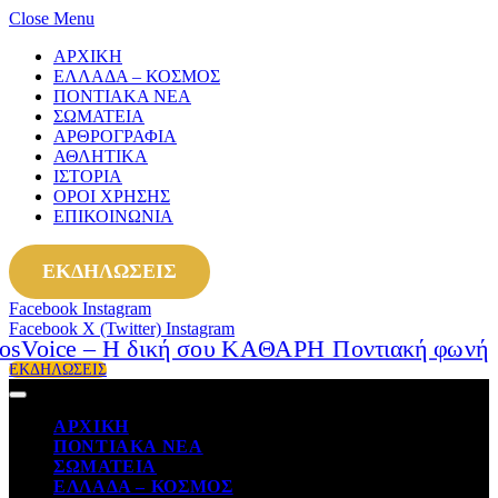
Close Menu
ΑΡΧΙΚΗ
ΕΛΛΑΔΑ – ΚΟΣΜΟΣ
ΠΟΝΤΙΑΚΑ ΝΕΑ
ΣΩΜΑΤΕΙΑ
ΑΡΘΡΟΓΡΑΦΙΑ
ΑΘΛΗΤΙΚΑ
ΙΣΤΟΡΙΑ
ΟΡΟΙ ΧΡΗΣΗΣ
ΕΠΙΚΟΙΝΩΝΙΑ
ΕΚΔΗΛΩΣΕΙΣ
Facebook
Instagram
Facebook
X (Twitter)
Instagram
ΕΚΔΗΛΩΣΕΙΣ
ΑΡΧΙΚΗ
ΠΟΝΤΙΑΚΑ ΝΕΑ
ΣΩΜΑΤΕΙΑ
ΕΛΛΑΔΑ – ΚΟΣΜΟΣ