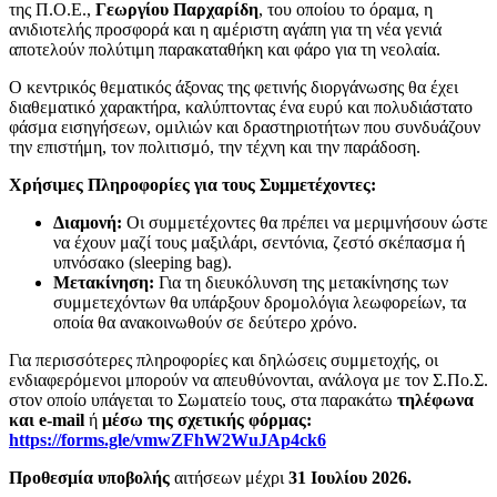
της Π.Ο.Ε.,
Γεωργίου Παρχαρίδη
, του οποίου το όραμα, η
ανιδιοτελής προσφορά και η αμέριστη αγάπη για τη νέα γενιά
αποτελούν πολύτιμη παρακαταθήκη και φάρο για τη νεολαία.
Ο κεντρικός θεματικός άξονας της φετινής διοργάνωσης θα έχει
διαθεματικό χαρακτήρα, καλύπτοντας ένα ευρύ και πολυδιάστατο
φάσμα εισηγήσεων, ομιλιών και δραστηριοτήτων που συνδυάζουν
την επιστήμη, τον πολιτισμό, την τέχνη και την παράδοση.
Χρήσιμες Πληροφορίες για τους Συμμετέχοντες:
Διαμονή:
Οι συμμετέχοντες θα πρέπει να μεριμνήσουν ώστε
να έχουν μαζί τους μαξιλάρι, σεντόνια, ζεστό σκέπασμα ή
υπνόσακο (sleeping bag).
Μετακίνηση:
Για τη διευκόλυνση της μετακίνησης των
συμμετεχόντων θα υπάρξουν δρομολόγια λεωφορείων, τα
οποία θα ανακοινωθούν σε δεύτερο χρόνο.
Για περισσότερες πληροφορίες και δηλώσεις συμμετοχής, οι
ενδιαφερόμενοι μπορούν να απευθύνονται, ανάλογα με τον Σ.Πο.Σ.
στον οποίο υπάγεται το Σωματείο τους, στα παρακάτω
τηλέφωνα
και e-mail
ή
μέσω της σχετικής φόρμας:
https://forms.gle/vmwZFhW2WuJAp4ck6
Προθεσμία υποβολής
αιτήσεων μέχρι
31 Ιουλίου 2026.