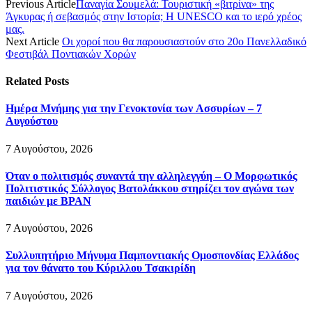
Previous Article
Παναγία Σουμελά: Τουριστική «βιτρίνα» της
Άγκυρας ή σεβασμός στην Ιστορία; Η UNESCO και το ιερό χρέος
μας.
Next Article
Οι χοροί που θα παρουσιαστούν στο 20ο Πανελλαδικό
Φεστιβάλ Ποντιακών Χορών
Related
Posts
Ημέρα Μνήμης για την Γενοκτονία των Ασσυρίων – 7
Αυγούστου
7 Αυγούστου, 2026
Όταν ο πολιτισμός συναντά την αλληλεγγύη – Ο Μορφωτικός
Πολιτιστικός Σύλλογος Βατολάκκου στηρίζει τον αγώνα των
παιδιών με BPAN
7 Αυγούστου, 2026
Συλλυπητήριο Μήνυμα Παμποντιακής Ομοσπονδίας Ελλάδος
για τον θάνατο του Κύριλλου Τσακιρίδη
7 Αυγούστου, 2026