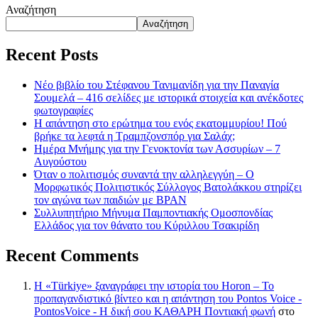
Αναζήτηση
Αναζήτηση
Recent Posts
Νέο βιβλίο του Στέφανου Τανιμανίδη για την Παναγία
Σουμελά – 416 σελίδες με ιστορικά στοιχεία και ανέκδοτες
φωτογραφίες
Η απάντηση στο ερώτημα του ενός εκατομμυρίου! Πού
βρήκε τα λεφτά η Τραμπζονσπόρ για Σαλάχ;
Ημέρα Μνήμης για την Γενοκτονία των Ασσυρίων – 7
Αυγούστου
Όταν ο πολιτισμός συναντά την αλληλεγγύη – Ο
Μορφωτικός Πολιτιστικός Σύλλογος Βατολάκκου στηρίζει
τον αγώνα των παιδιών με BPAN
Συλλυπητήριο Μήνυμα Παμποντιακής Ομοσπονδίας
Ελλάδος για τον θάνατο του Κύριλλου Τσακιρίδη
Recent Comments
Η «Türkiye» ξαναγράφει την ιστορία του Horon – Το
προπαγανδιστικό βίντεο και η απάντηση του Pontos Voice -
PontosVoice - H δική σου ΚΑΘΑΡΗ Ποντιακή φωνή
στο