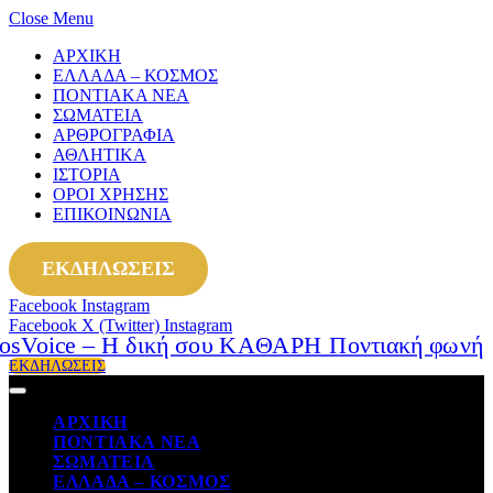
Close Menu
ΑΡΧΙΚΗ
ΕΛΛΑΔΑ – ΚΟΣΜΟΣ
ΠΟΝΤΙΑΚΑ ΝΕΑ
ΣΩΜΑΤΕΙΑ
ΑΡΘΡΟΓΡΑΦΙΑ
ΑΘΛΗΤΙΚΑ
ΙΣΤΟΡΙΑ
ΟΡΟΙ ΧΡΗΣΗΣ
ΕΠΙΚΟΙΝΩΝΙΑ
ΕΚΔΗΛΩΣΕΙΣ
Facebook
Instagram
Facebook
X (Twitter)
Instagram
ΕΚΔΗΛΩΣΕΙΣ
ΑΡΧΙΚΗ
ΠΟΝΤΙΑΚΑ ΝΕΑ
ΣΩΜΑΤΕΙΑ
ΕΛΛΑΔΑ – ΚΟΣΜΟΣ