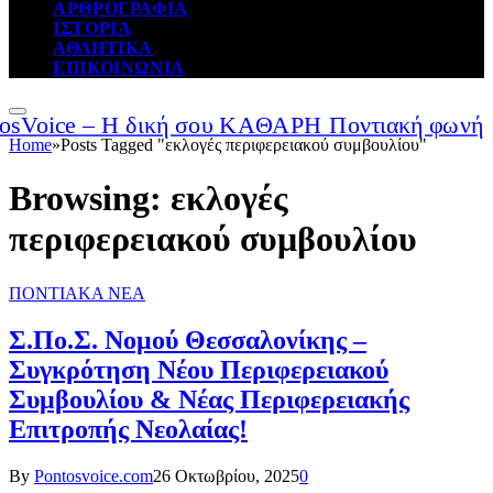
ΑΡΘΡΟΓΡΑΦΙΑ
ΙΣΤΟΡΙΑ
ΑΘΛΗΤΙΚΑ
ΕΠΙΚΟΙΝΩΝΙΑ
Home
»
Posts Tagged "εκλογές περιφερειακού συμβουλίου"
Browsing:
εκλογές
περιφερειακού συμβουλίου
ΠΟΝΤΙΑΚΑ ΝΕΑ
Σ.Πο.Σ. Νομού Θεσσαλονίκης –
Συγκρότηση Νέου Περιφερειακού
Συμβουλίου & Νέας Περιφερειακής
Επιτροπής Νεολαίας!
By
Pontosvoice.com
26 Οκτωβρίου, 2025
0