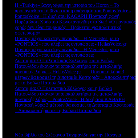
Η «Türkiye» ξαναγράφει την ιστορία του Horon – Το
προπαγανδιστικό βίντεο και η απάντηση του Pontos Voice -
PontosVoice - H δική σου ΚΑΘΑΡΗ Ποντιακή φωνή
στο
Παρέμβαση Χρήστου Κωνσταντινίδη στο Star! «Ο ποντιακός
χορός δεν είναι τουρκικός – Πρόκειται για πολιτιστικό
σφετερισμό»
Πόντιος μέχρι και στην πινακίδα – Η Mercedes με το
«PONTIOS» που κλέβει τις εντυπώσεις - HellasVoice.gr
στο
Πόντιος μέχρι και στην πινακίδα – Η Mercedes με το
«PONTIOS» που κλέβει τις εντυπώσεις
Διποταμία: Ο Πολιτιστικός Σύλλογος και η Βούλα
Πατουλίδου έκαναν τα αποκαλυπτήρια της μεταλλικής
ποντιακής λύρας. - HellasVoice.gr
στο
Ποντιακή λύρα 3
μέτρων θα κοσμεί τη Διποταμία Καστοριάς – Αποκαλυπτήρια
με τη Βούλα Πατουλίδου
Διποταμία: Ο Πολιτιστικό Σύλλογος και η Βούλα
Πατουλίδου έκαναν τα αποκαλυπτήρια της μεταλλικής
ποντιακής λύρας. - PontosVoice - H δική σου ΚΑΘΑΡΗ
στο
Ποντιακή λύρα 3 μέτρων θα κοσμεί τη Διποταμία Καστοριάς
– Αποκαλυπτήρια με τη Βούλα Πατουλίδου
Πρόσφατα άρθρα
Νέο βιβλίο του Στέφανου Τανιμανίδη για την Παναγία