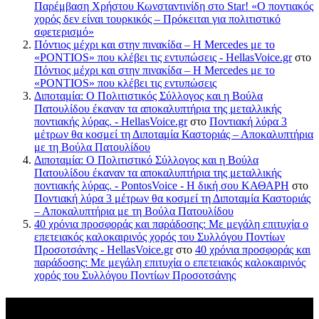
Παρέμβαση Χρήστου Κωνσταντινίδη στο Star! «Ο ποντιακός
χορός δεν είναι τουρκικός – Πρόκειται για πολιτιστικό
σφετερισμό»
Πόντιος μέχρι και στην πινακίδα – Η Mercedes με το
«PONTIOS» που κλέβει τις εντυπώσεις - HellasVoice.gr
στο
Πόντιος μέχρι και στην πινακίδα – Η Mercedes με το
«PONTIOS» που κλέβει τις εντυπώσεις
Διποταμία: Ο Πολιτιστικός Σύλλογος και η Βούλα
Πατουλίδου έκαναν τα αποκαλυπτήρια της μεταλλικής
ποντιακής λύρας. - HellasVoice.gr
στο
Ποντιακή λύρα 3
μέτρων θα κοσμεί τη Διποταμία Καστοριάς – Αποκαλυπτήρια
με τη Βούλα Πατουλίδου
Διποταμία: Ο Πολιτιστικό Σύλλογος και η Βούλα
Πατουλίδου έκαναν τα αποκαλυπτήρια της μεταλλικής
ποντιακής λύρας. - PontosVoice - H δική σου ΚΑΘΑΡΗ
στο
Ποντιακή λύρα 3 μέτρων θα κοσμεί τη Διποταμία Καστοριάς
– Αποκαλυπτήρια με τη Βούλα Πατουλίδου
40 χρόνια προσφοράς και παράδοσης: Με μεγάλη επιτυχία ο
επετειακός καλοκαιρινός χορός του Συλλόγου Ποντίων
Προσοτσάνης - HellasVoice.gr
στο
40 χρόνια προσφοράς και
παράδοσης: Με μεγάλη επιτυχία ο επετειακός καλοκαιρινός
χορός του Συλλόγου Ποντίων Προσοτσάνης
Πρόσφατα σχόλια