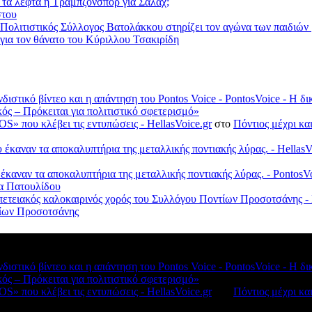
 τα λεφτά η Τραμπζονσπόρ για Σαλάχ;
στου
 Πολιτιστικός Σύλλογος Βατολάκκου στηρίζει τον αγώνα των παιδιώ
ια τον θάνατο του Κύριλλου Τσακιρίδη
νδιστικό βίντεο και η απάντηση του Pontos Voice - PontosVoice - 
κός – Πρόκειται για πολιτιστικό σφετερισμό»
S» που κλέβει τις εντυπώσεις - HellasVoice.gr
στο
Πόντιος μέχρι κα
έκαναν τα αποκαλυπτήρια της μεταλλικής ποντιακής λύρας. - HellasV
 έκαναν τα αποκαλυπτήρια της μεταλλικής ποντιακής λύρας. - Ponto
λα Πατουλίδου
πετειακός καλοκαιρινός χορός του Συλλόγου Ποντίων Προσοτσάνης - 
ντίων Προσοτσάνης
νδιστικό βίντεο και η απάντηση του Pontos Voice - PontosVoice - 
κός – Πρόκειται για πολιτιστικό σφετερισμό»
S» που κλέβει τις εντυπώσεις - HellasVoice.gr
στο
Πόντιος μέχρι κα