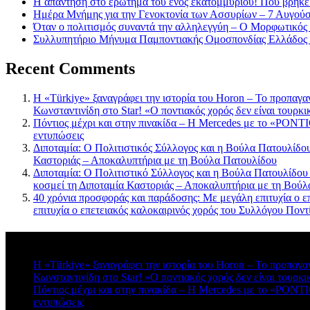
Η απάντηση στο ερώτημα του ενός εκατομμυρίου! Πού βρήκε
Ημέρα Μνήμης για την Γενοκτονία των Ασσυρίων – 7 Αυγού
Όταν ο πολιτισμός συναντά την αλληλεγγύη – Ο Μορφωτικός
Συλλυπητήριο Μήνυμα Παμποντιακής Ομοσπονδίας Ελλάδος γ
Recent Comments
Η «Türkiye» ξαναγράφει την ιστορία του Horon – Το προπαγα
Κωνσταντινίδη στο Star! «Ο ποντιακός χορός δεν είναι τουρκι
Πόντιος μέχρι και στην πινακίδα – Η Mercedes με το «PONTIO
εντυπώσεις
Διποταμία: Ο Πολιτιστικός Σύλλογος και η Βούλα Πατουλίδου 
Καστοριάς – Αποκαλυπτήρια με τη Βούλα Πατουλίδου
Διποταμία: Ο Πολιτιστικό Σύλλογος και η Βούλα Πατουλίδου
κοσμεί τη Διποταμία Καστοριάς – Αποκαλυπτήρια με τη Βού
40 χρόνια προσφοράς και παράδοσης: Με μεγάλη επιτυχία ο ε
επιτυχία ο επετειακός καλοκαιρινός χορός του Συλλόγου Πο
Πρόσφατα σχόλια
Η «Türkiye» ξαναγράφει την ιστορία του Horon – Το προπαγα
Κωνσταντινίδη στο Star! «Ο ποντιακός χορός δεν είναι τουρκι
Πόντιος μέχρι και στην πινακίδα – Η Mercedes με το «PONTIO
εντυπώσεις