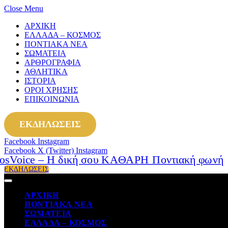
Close Menu
ΑΡΧΙΚΗ
ΕΛΛΑΔΑ – ΚΟΣΜΟΣ
ΠΟΝΤΙΑΚΑ ΝΕΑ
ΣΩΜΑΤΕΙΑ
ΑΡΘΡΟΓΡΑΦΙΑ
ΑΘΛΗΤΙΚΑ
ΙΣΤΟΡΙΑ
ΟΡΟΙ ΧΡΗΣΗΣ
ΕΠΙΚΟΙΝΩΝΙΑ
ΕΚΔΗΛΩΣΕΙΣ
Facebook
Instagram
Facebook
X (Twitter)
Instagram
ΕΚΔΗΛΩΣΕΙΣ
ΑΡΧΙΚΗ
ΠΟΝΤΙΑΚΑ ΝΕΑ
ΣΩΜΑΤΕΙΑ
ΕΛΛΑΔΑ – ΚΟΣΜΟΣ