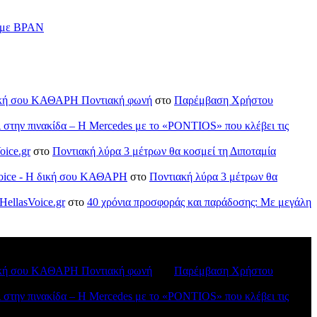
ν με BPAN
H δική σου ΚΑΘΑΡΗ Ποντιακή φωνή
στο
Παρέμβαση Χρήστου
ι στην πινακίδα – Η Mercedes με το «PONTIOS» που κλέβει τις
oice.gr
στο
Ποντιακή λύρα 3 μέτρων θα κοσμεί τη Διποταμία
sVoice - H δική σου ΚΑΘΑΡΗ
στο
Ποντιακή λύρα 3 μέτρων θα
HellasVoice.gr
στο
40 χρόνια προσφοράς και παράδοσης: Με μεγάλη
H δική σου ΚΑΘΑΡΗ Ποντιακή φωνή
στο
Παρέμβαση Χρήστου
ι στην πινακίδα – Η Mercedes με το «PONTIOS» που κλέβει τις