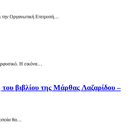
αι την Οργανωτική Επιτροπή…
περφυσικό. Η εικόνα…
υ βιβλίου της Μάρθας Λαζαρίδου –
οποία θα…