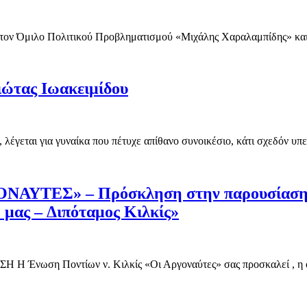
ε τον Όμιλο Πολιτικού Προβληματισμού «Μιχάλης Χαραλαμπίδης» κ
ιώτας Ιωακειμίδου
λέγεται για γυναίκα που πέτυχε απίθανο συνοικέσιο, κάτι σχεδόν υ
ΤΕΣ» – Πρόσκληση στην παρουσίαση το
 μας – Διπόταμος Κιλκίς»
ωση Ποντίων ν. Κιλκίς «Οι Αργοναύτες» σας προσκαλεί , η 