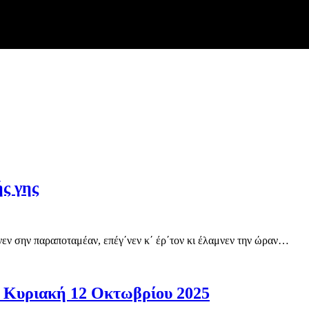
ς γης
εν σην παραποταμέαν, επέγ΄νεν κ΄ έρ΄τον κι έλαμνεν την ώραν…
ν Κυριακή 12 Οκτωβρίου 2025