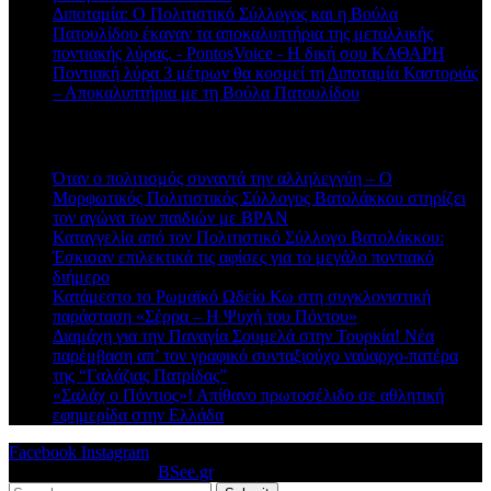
Διποταμία: Ο Πολιτιστικό Σύλλογος και η Βούλα
Πατουλίδου έκαναν τα αποκαλυπτήρια της μεταλλικής
ποντιακής λύρας. - PontosVoice - H δική σου ΚΑΘΑΡΗ
στο
Ποντιακή λύρα 3 μέτρων θα κοσμεί τη Διποταμία Καστοριάς
– Αποκαλυπτήρια με τη Βούλα Πατουλίδου
Πρόσφατα άρθρα
Όταν ο πολιτισμός συναντά την αλληλεγγύη – Ο
Μορφωτικός Πολιτιστικός Σύλλογος Βατολάκκου στηρίζει
τον αγώνα των παιδιών με BPAN
Καταγγελία από τον Πολιτιστικό Σύλλογο Βατολάκκου:
Έσκισαν επιλεκτικά τις αφίσες για το μεγάλο ποντιακό
διήμερο
Κατάμεστο το Ρωμαϊκό Ωδείο Κω στη συγκλονιστική
παράσταση «Σέρρα – Η Ψυχή του Πόντου»
Διαμάχη για την Παναγία Σουμελά στην Τουρκία! Νέα
παρέμβαση απ’ τον γραφικό συνταξιούχο ναύαρχο-πατέρα
της “Γαλάζιας Πατρίδας”
«Σαλάχ ο Πόντιος»! Απίθανο πρωτοσέλιδο σε αθλητική
εφημερίδα στην Ελλάδα
Facebook
Instagram
© 2026 Designed by
BSee.gr
.