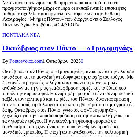
Με έντονη συγκίνηση και θερμή ανταπόκριση από το κοινό
πραγματοποιήθηκαν μέχρι σήμερα οι εκπαιδευτικές επισκέψεις
μαθητών σχολείων και οργανωμένων φορέων στην Έκθεση
Λαογραφίας «Μνήμες Πόντου» που διοργανώνει ο Σύλλογος
Ποντίων Αγίας Βαρβάρας «Ο ΦΑΡΟΣ».
ΠΟΝΤΙΑΚΑ ΝΕΑ
Οκτώβριος στον Πόντο — «Τρυγομηνάς»
By
Pontosvoice.com
1 Οκτωβρίου, 2025
0
Οκτώβριος στον Πόντο, ο «Τρυγομηνάς», αναδεικνύει την πλούσια
παράδοση και τη μοναδική ατμόσφαιρα της εποχής του τρύγου. Με
ζωντανές περιγραφές, ο λόγος αποτυπώνει τη σύνδεση των
ανθρώπων με τη γη, τις γεμάτες δράση εορτές και τα έθιμα που
τιμούν την καρποφορία. Η ανάρτηση προσφέρει ένα συναρπαστικό
ταξίδι στον πολιτισμό και τις ρίζες του Πόντου, δίνοντας έμφαση
στην ομορφιά, τη συλλογικότητα και τη βιωσιμότητα της αγροτικής
ζωής. Οκτώβριος στον Πόντο, γνωστός ως «Τρυγομηνάς»,
ξεχωρίζει για την πλούσια παράδοση της αμπελοκαλλιέργειας και
των γιορτών τρύγου. Η ανεπανάληπτη φυσική ομορφιά σε
συνδυασμό με τη ζωντάνια των τοπικών εθίμων προσφέρει
μοναδικές εμπειρίες. Η εποχή αυτή αναδεικνύει την πολιτισμική