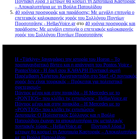
Ποντιακή λύρα 3 μέτρων θα κοσμεί τη Διποταμία Καστοριάς
– Αποκαλυπτήρια με τη Βούλα Πατουλίδου
40 χρόνια προσφοράς και παράδοσης: Με μεγάλη επιτυχία ο
επετειακός καλοκαιρινός χορός του Συλλόγου Ποντίων
Προσοτσάνης - HellasVoice.gr
στο
40 χρόνια προσφοράς και
παράδοσης: Με μεγάλη επιτυχία ο επετειακός καλοκαιρινός
χορός του Συλλόγου Ποντίων Προσοτσάνης
Πρόσφατα σχόλια
Η «Türkiye» ξαναγράφει την ιστορία του Horon – Το
προπαγανδιστικό βίντεο και η απάντηση του Pontos Voice -
PontosVoice - H δική σου ΚΑΘΑΡΗ Ποντιακή φωνή
στο
Παρέμβαση Χρήστου Κωνσταντινίδη στο Star! «Ο ποντιακός
χορός δεν είναι τουρκικός – Πρόκειται για πολιτιστικό
σφετερισμό»
Πόντιος μέχρι και στην πινακίδα – Η Mercedes με το
«PONTIOS» που κλέβει τις εντυπώσεις - HellasVoice.gr
στο
Πόντιος μέχρι και στην πινακίδα – Η Mercedes με το
«PONTIOS» που κλέβει τις εντυπώσεις
Διποταμία: Ο Πολιτιστικός Σύλλογος και η Βούλα
Πατουλίδου έκαναν τα αποκαλυπτήρια της μεταλλικής
ποντιακής λύρας. - HellasVoice.gr
στο
Ποντιακή λύρα 3
μέτρων θα κοσμεί τη Διποταμία Καστοριάς – Αποκαλυπτήρια
με τη Βούλα Πατουλίδου