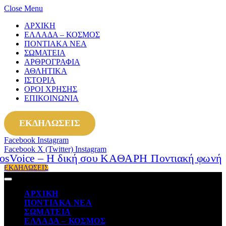
Close Menu
ΑΡΧΙΚΗ
ΕΛΛΑΔΑ – ΚΟΣΜΟΣ
ΠΟΝΤΙΑΚΑ ΝΕΑ
ΣΩΜΑΤΕΙΑ
ΑΡΘΡΟΓΡΑΦΙΑ
ΑΘΛΗΤΙΚΑ
ΙΣΤΟΡΙΑ
ΟΡΟΙ ΧΡΗΣΗΣ
ΕΠΙΚΟΙΝΩΝΙΑ
ΕΚΔΗΛΩΣΕΙΣ
Facebook
Instagram
Facebook
X (Twitter)
Instagram
ΕΚΔΗΛΩΣΕΙΣ
ΑΡΧΙΚΗ
ΠΟΝΤΙΑΚΑ ΝΕΑ
ΣΩΜΑΤΕΙΑ
ΕΛΛΑΔΑ – ΚΟΣΜΟΣ