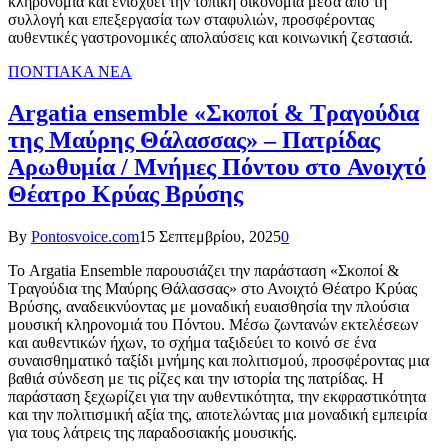
κληρονομιά και ενισχύει την τοπική οικονομία μέσα από τη
συλλογή και επεξεργασία των σταφυλιών, προσφέροντας
αυθεντικές γαστρονομικές απολαύσεις και κοινωνική ζεστασιά.
ΠΟΝΤΙΑΚΑ ΝΕΑ
Argatia ensemble «Σκοποί & Τραγούδια
της Μαύρης Θάλασσας» – Πατρίδας
Αρωθυμία / Μνήμες Πόντου στο Ανοιχτό
Θέατρο Κρύας Βρύσης
By
Pontosvoice.com
15 Σεπτεμβρίου, 2025
0
Το Argatia Ensemble παρουσιάζει την παράσταση «Σκοποί &
Τραγούδια της Μαύρης Θάλασσας» στο Ανοιχτό Θέατρο Κρύας
Βρύσης, αναδεικνύοντας με μοναδική ευαισθησία την πλούσια
μουσική κληρονομιά του Πόντου. Μέσω ζωντανών εκτελέσεων
και αυθεντικών ήχων, το σχήμα ταξιδεύει το κοινό σε ένα
συναισθηματικό ταξίδι μνήμης και πολιτισμού, προσφέροντας μια
βαθιά σύνδεση με τις ρίζες και την ιστορία της πατρίδας. Η
παράσταση ξεχωρίζει για την αυθεντικότητα, την εκφραστικότητα
και την πολιτισμική αξία της, αποτελώντας μια μοναδική εμπειρία
για τους λάτρεις της παραδοσιακής μουσικής.