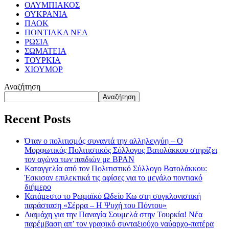
ΟΛΥΜΠΙΑΚΟΣ
ΟΥΚΡΑΝΙΑ
ΠΑΟΚ
ΠΟΝΤΙΑΚΑ ΝΕΑ
ΡΩΣΙΑ
ΣΩΜΑΤΕΙΑ
ΤΟΥΡΚΙΑ
ΧΙΟΥΜΟΡ
Αναζήτηση
Αναζήτηση
Recent Posts
Όταν ο πολιτισμός συναντά την αλληλεγγύη – Ο
Μορφωτικός Πολιτιστικός Σύλλογος Βατολάκκου στηρίζει
τον αγώνα των παιδιών με BPAN
Καταγγελία από τον Πολιτιστικό Σύλλογο Βατολάκκου:
Έσκισαν επιλεκτικά τις αφίσες για το μεγάλο ποντιακό
διήμερο
Κατάμεστο το Ρωμαϊκό Ωδείο Κω στη συγκλονιστική
παράσταση «Σέρρα – Η Ψυχή του Πόντου»
Διαμάχη για την Παναγία Σουμελά στην Τουρκία! Νέα
παρέμβαση απ’ τον γραφικό συνταξιούχο ναύαρχο-πατέρα