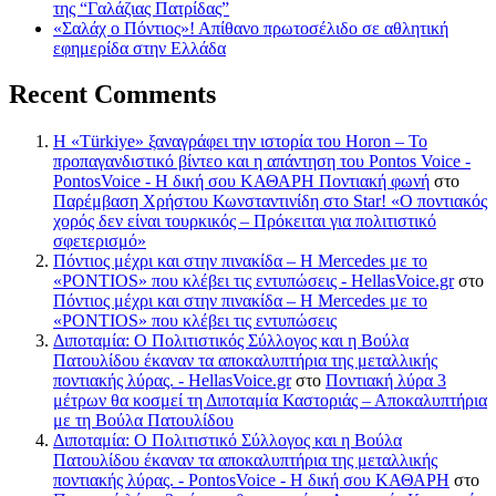
της “Γαλάζιας Πατρίδας”
«Σαλάχ ο Πόντιος»! Απίθανο πρωτοσέλιδο σε αθλητική
εφημερίδα στην Ελλάδα
Recent Comments
Η «Türkiye» ξαναγράφει την ιστορία του Horon – Το
προπαγανδιστικό βίντεο και η απάντηση του Pontos Voice -
PontosVoice - H δική σου ΚΑΘΑΡΗ Ποντιακή φωνή
στο
Παρέμβαση Χρήστου Κωνσταντινίδη στο Star! «Ο ποντιακός
χορός δεν είναι τουρκικός – Πρόκειται για πολιτιστικό
σφετερισμό»
Πόντιος μέχρι και στην πινακίδα – Η Mercedes με το
«PONTIOS» που κλέβει τις εντυπώσεις - HellasVoice.gr
στο
Πόντιος μέχρι και στην πινακίδα – Η Mercedes με το
«PONTIOS» που κλέβει τις εντυπώσεις
Διποταμία: Ο Πολιτιστικός Σύλλογος και η Βούλα
Πατουλίδου έκαναν τα αποκαλυπτήρια της μεταλλικής
ποντιακής λύρας. - HellasVoice.gr
στο
Ποντιακή λύρα 3
μέτρων θα κοσμεί τη Διποταμία Καστοριάς – Αποκαλυπτήρια
με τη Βούλα Πατουλίδου
Διποταμία: Ο Πολιτιστικό Σύλλογος και η Βούλα
Πατουλίδου έκαναν τα αποκαλυπτήρια της μεταλλικής
ποντιακής λύρας. - PontosVoice - H δική σου ΚΑΘΑΡΗ
στο