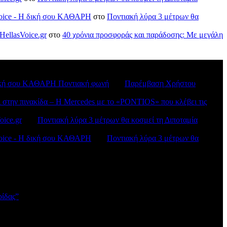
sVoice - H δική σου ΚΑΘΑΡΗ
στο
Ποντιακή λύρα 3 μέτρων θα
HellasVoice.gr
στο
40 χρόνια προσφοράς και παράδοσης: Με μεγάλη
H δική σου ΚΑΘΑΡΗ Ποντιακή φωνή
στο
Παρέμβαση Χρήστου
ι στην πινακίδα – Η Mercedes με το «PONTIOS» που κλέβει τις
oice.gr
στο
Ποντιακή λύρα 3 μέτρων θα κοσμεί τη Διποταμία
sVoice - H δική σου ΚΑΘΑΡΗ
στο
Ποντιακή λύρα 3 μέτρων θα
ρίδας”