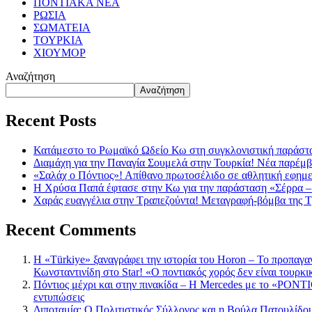
ΠΟΝΤΙΑΚΑ ΝΕΑ
ΡΩΣΙΑ
ΣΩΜΑΤΕΙΑ
ΤΟΥΡΚΙΑ
ΧΙΟΥΜΟΡ
Αναζήτηση
Αναζήτηση
Recent Posts
Κατάμεστο το Ρωμαϊκό Ωδείο Κω στη συγκλονιστική παράστ
Διαμάχη για την Παναγία Σουμελά στην Τουρκία! Νέα παρέμβ
«Σαλάχ ο Πόντιος»! Απίθανο πρωτοσέλιδο σε αθλητική εφημ
Η Χρύσα Παπά έφτασε στην Κω για την παράσταση «Σέρρα –
Χαράς ευαγγέλια στην Τραπεζούντα! Μεταγραφή-βόμβα της 
Recent Comments
Η «Türkiye» ξαναγράφει την ιστορία του Horon – Το προπαγα
Κωνσταντινίδη στο Star! «Ο ποντιακός χορός δεν είναι τουρκι
Πόντιος μέχρι και στην πινακίδα – Η Mercedes με το «PONTIO
εντυπώσεις
Διποταμία: Ο Πολιτιστικός Σύλλογος και η Βούλα Πατουλίδου 