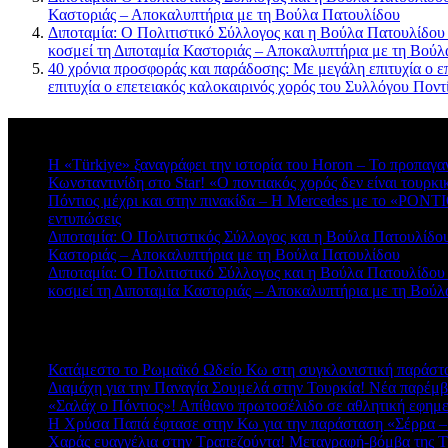
Καστοριάς – Αποκαλυπτήρια με τη Βούλα Πατουλίδου
Διποταμία: Ο Πολιτιστικό Σύλλογος και η Βούλα Πατουλίδου
κοσμεί τη Διποταμία Καστοριάς – Αποκαλυπτήρια με τη Βού
40 χρόνια προσφοράς και παράδοσης: Με μεγάλη επιτυχία ο ε
επιτυχία ο επετειακός καλοκαιρινός χορός του Συλλόγου Πο
Πρόσφατα σχόλια
Η «Türkiye» ξαναγράφει την ιστορία του Horon – Το προπαγα
Κωνσταντινίδη στο Star! «Ο ποντιακός χορός δεν είναι τουρκι
Πόντιος μέχρι και στην πινακίδα – Η Mercedes με το «PONTIO
εντυπώσεις
Διποταμία: Ο Πολιτιστικός Σύλλογος και η Βούλα Πατουλίδου 
Καστοριάς – Αποκαλυπτήρια με τη Βούλα Πατουλίδου
Διποταμία: Ο Πολιτιστικό Σύλλογος και η Βούλα Πατουλίδου
κοσμεί τη Διποταμία Καστοριάς – Αποκαλυπτήρια με τη Βού
Πρόσφατα άρθρα
Κατάμεστο το Ρωμαϊκό Ωδείο Κω στη συγκλονιστική παράστ
Διαμάχη για την Παναγία Σουμελά στην Τουρκία! Νέα παρέμβ
«Σαλάχ ο Πόντιος»! Απίθανο πρωτοσέλιδο σε αθλητική εφημ
Η Χρύσα Παπά έφτασε στην Κω για την παράσταση «Σέρρα –
Χαράς ευαγγέλια στην Τραπεζούντα! Μεταγραφή-βόμβα της 