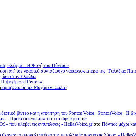
αση «Σέρρα – Η Ψυχή του Πόντου»
αση απ’ τον γραφικό συνταξιούχο ναύαρχο-πατέρα της “Γαλάζιας Πατ
ερίδα στην Ελλάδα
 Η ψυχή του Πόντου»
Τραμπζονσπόρ με Μοχάμεντ Σαλάχ
νδιστικό βίντεο και η απάντηση του Pontos Voice - PontosVoice - 
κός – Πρόκειται για πολιτιστικό σφετερισμό»
S» που κλέβει τις εντυπώσεις - HellasVoice.gr
στο
Πόντιος μέχρι κα
έκαναν τα αποκαλυπτήρια της μεταλλικής ποντιακής λύρας. - HellasV