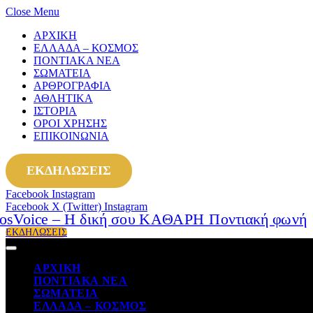
Close Menu
ΑΡΧΙΚΗ
ΕΛΛΑΔΑ – ΚΟΣΜΟΣ
ΠΟΝΤΙΑΚΑ ΝΕΑ
ΣΩΜΑΤΕΙΑ
ΑΡΘΡΟΓΡΑΦΙΑ
ΑΘΛΗΤΙΚΑ
ΙΣΤΟΡΙΑ
ΟΡΟΙ ΧΡΗΣΗΣ
ΕΠΙΚΟΙΝΩΝΙΑ
ΕΚΔΗΛΩΣΕΙΣ
Facebook
Instagram
Facebook
X (Twitter)
Instagram
ΕΚΔΗΛΩΣΕΙΣ
ΑΡΧΙΚΗ
ΠΟΝΤΙΑΚΑ ΝΕΑ
ΣΩΜΑΤΕΙΑ
ΕΛΛΑΔΑ – ΚΟΣΜΟΣ