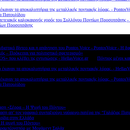
 έκαναν τα αποκαλυπτήρια της μεταλλικής ποντιακής λύρας. - Ponto
λα Πατουλίδου
πετειακός καλοκαιρινός χορός του Συλλόγου Ποντίων Προσοτσάνης - 
ντίων Προσοτσάνης
νδιστικό βίντεο και η απάντηση του Pontos Voice - PontosVoice - 
κός – Πρόκειται για πολιτιστικό σφετερισμό»
S» που κλέβει τις εντυπώσεις - HellasVoice.gr
στο
Πόντιος μέχρι κα
έκαναν τα αποκαλυπτήρια της μεταλλικής ποντιακής λύρας. - HellasV
 έκαναν τα αποκαλυπτήρια της μεταλλικής ποντιακής λύρας. - Ponto
λα Πατουλίδου
αση «Σέρρα – Η Ψυχή του Πόντου»
αση απ’ τον γραφικό συνταξιούχο ναύαρχο-πατέρα της “Γαλάζιας Πατ
ερίδα στην Ελλάδα
 Η ψυχή του Πόντου»
Τραμπζονσπόρ με Μοχάμεντ Σαλάχ