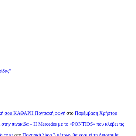
ρίδας”
H δική σου ΚΑΘΑΡΗ Ποντιακή φωνή
στο
Παρέμβαση Χρήστου
ι στην πινακίδα – Η Mercedes με το «PONTIOS» που κλέβει τις
oice.gr
στο
Ποντιακή λύρα 3 μέτρων θα κοσμεί τη Διποταμία