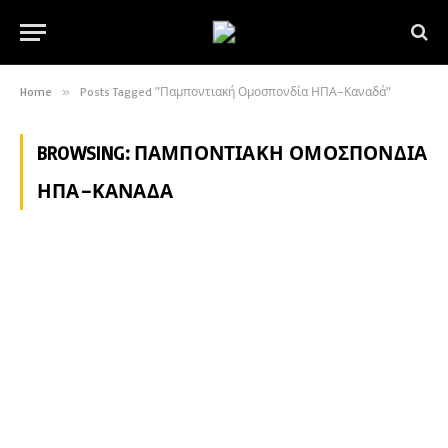
Home
»
Posts Tagged "Παμποντιακή Ομοσπονδία ΗΠΑ–Καναδά"
BROWSING:
ΠΑΜΠΟΝΤΙΑΚΉ ΟΜΟΣΠΟΝΔΊΑ
ΗΠΑ–ΚΑΝΑΔΆ