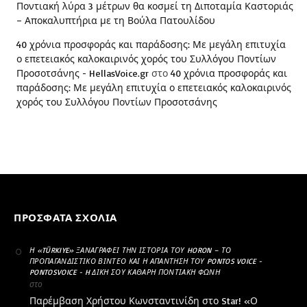
Ποντιακή λύρα 3 μέτρων θα κοσμεί τη Διποταμία Καστοριάς
– Αποκαλυπτήρια με τη Βούλα Πατουλίδου
40 χρόνια προσφοράς και παράδοσης: Με μεγάλη επιτυχία
ο επετειακός καλοκαιρινός χορός του Συλλόγου Ποντίων
Προσοτσάνης - HellasVoice.gr
στο
40 χρόνια προσφοράς και
παράδοσης: Με μεγάλη επιτυχία ο επετειακός καλοκαιρινός
χορός του Συλλόγου Ποντίων Προσοτσάνης
ΠΡΌΣΦΑΤΑ ΣΧΌΛΙΑ
Η «TÜRKIYE» ΞΑΝΑΓΡΆΦΕΙ ΤΗΝ ΙΣΤΟΡΊΑ ΤΟΥ HORON – ΤΟ
ΠΡΟΠΑΓΑΝΔΙΣΤΙΚΌ ΒΊΝΤΕΟ ΚΑΙ Η ΑΠΆΝΤΗΣΗ ΤΟΥ PONTOS VOICE -
PONTOSVOICE - H ΔΙΚΉ ΣΟΥ ΚΑΘΑΡΗ ΠΟΝΤΙΑΚΉ ΦΩΝΉ
στο
Παρέμβαση Χρήστου Κωνσταντινίδη στο Star! «Ο