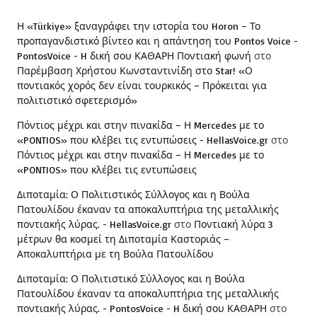
Η «Türkiye» ξαναγράφει την ιστορία του Horon – Το
προπαγανδιστικό βίντεο και η απάντηση του Pontos Voice -
PontosVoice - H δική σου ΚΑΘΑΡΗ Ποντιακή φωνή
στο
Παρέμβαση Χρήστου Κωνσταντινίδη στο Star! «Ο
ποντιακός χορός δεν είναι τουρκικός – Πρόκειται για
πολιτιστικό σφετερισμό»
Πόντιος μέχρι και στην πινακίδα – Η Mercedes με το
«PONTIOS» που κλέβει τις εντυπώσεις - HellasVoice.gr
στο
Πόντιος μέχρι και στην πινακίδα – Η Mercedes με το
«PONTIOS» που κλέβει τις εντυπώσεις
Διποταμία: Ο Πολιτιστικός Σύλλογος και η Βούλα
Πατουλίδου έκαναν τα αποκαλυπτήρια της μεταλλικής
ποντιακής λύρας. - HellasVoice.gr
στο
Ποντιακή λύρα 3
μέτρων θα κοσμεί τη Διποταμία Καστοριάς –
Αποκαλυπτήρια με τη Βούλα Πατουλίδου
Διποταμία: Ο Πολιτιστικό Σύλλογος και η Βούλα
Πατουλίδου έκαναν τα αποκαλυπτήρια της μεταλλικής
ποντιακής λύρας. - PontosVoice - H δική σου ΚΑΘΑΡΗ
στο