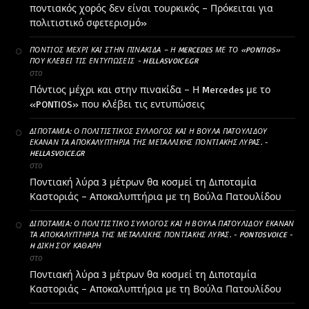
ποντιακός χορός δεν είναι τουρκικός – Πρόκειται για
πολιτιστικό σφετερισμό»
ΠΌΝΤΙΟΣ ΜΈΧΡΙ ΚΑΙ ΣΤΗΝ ΠΙΝΑΚΊΔΑ – Η MERCEDES ΜΕ ΤΟ «PONTIOS»
ΠΟΥ ΚΛΈΒΕΙ ΤΙΣ ΕΝΤΥΠΏΣΕΙΣ - HELLASVOICE.GR
στο
Πόντιος μέχρι και στην πινακίδα – Η Mercedes με το
«PONTIOS» που κλέβει τις εντυπώσεις
ΔΙΠΟΤΑΜΊΑ: Ο ΠΟΛΙΤΙΣΤΙΚΌΣ ΣΎΛΛΟΓΟΣ ΚΑΙ Η ΒΟΎΛΑ ΠΑΤΟΥΛΊΔΟΥ
ΈΚΑΝΑΝ ΤΑ ΑΠΟΚΑΛΥΠΤΉΡΙΑ ΤΗΣ ΜΕΤΑΛΛΙΚΉΣ ΠΟΝΤΙΑΚΉΣ ΛΎΡΑΣ. -
HELLASVOICE.GR
στο
Ποντιακή λύρα 3 μέτρων θα κοσμεί τη Διποταμία
Καστοριάς – Αποκαλυπτήρια με τη Βούλα Πατουλίδου
ΔΙΠΟΤΑΜΊΑ: Ο ΠΟΛΙΤΙΣΤΙΚΌ ΣΎΛΛΟΓΟΣ ΚΑΙ Η ΒΟΎΛΑ ΠΑΤΟΥΛΊΔΟΥ ΈΚΑΝΑΝ
ΤΑ ΑΠΟΚΑΛΥΠΤΉΡΙΑ ΤΗΣ ΜΕΤΑΛΛΙΚΉΣ ΠΟΝΤΙΑΚΉΣ ΛΎΡΑΣ. - PONTOSVOICE -
H ΔΙΚΉ ΣΟΥ ΚΑΘΑΡΗ
στο
Ποντιακή λύρα 3 μέτρων θα κοσμεί τη Διποταμία
Καστοριάς – Αποκαλυπτήρια με τη Βούλα Πατουλίδου